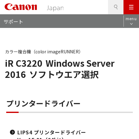
検
このページの本文へ
メ
索
ロ
ニ
menu
サポート
ー
ュ
カ
ー
ル
ナ
ビ
カラー複合機（color imageRUNNER）
iR C3220
Windows Server
2016
ソフトウエア選択
プリンタードライバー
LIPS4 プリンタードライバー