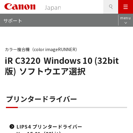
検
このページの本文へ
メ
索
ロ
ニ
menu
サポート
ー
ュ
カ
ー
ル
ナ
ビ
カラー複合機（color imageRUNNER）
iR C3220
Windows 10 (32bit
版)
ソフトウエア選択
プリンタードライバー
LIPS4 プリンタードライバー