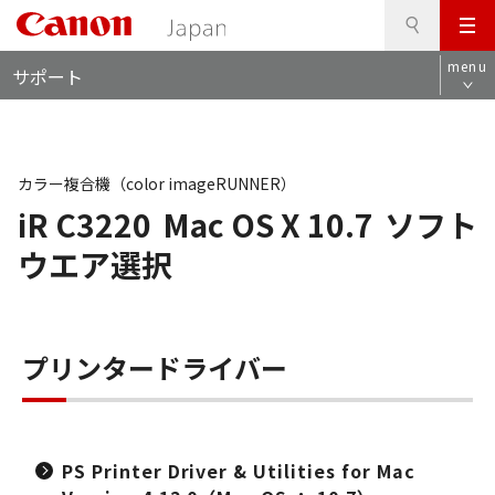
検
このページの本文へ
メ
索
ロ
ニ
menu
サポート
ー
ュ
カ
ー
ル
ナ
ビ
カラー複合機（color imageRUNNER）
iR C3220
Mac OS X 10.7
ソフト
ウエア選択
プリンタードライバー
PS Printer Driver & Utilities for Mac