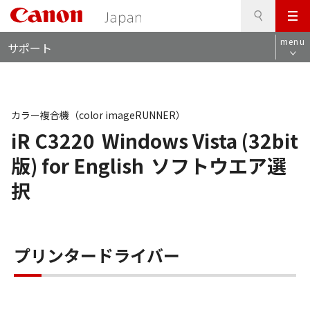
検
このページの本文へ
メ
索
ロ
ニ
menu
サポート
ー
ュ
カ
ー
ル
ナ
ビ
カラー複合機（color imageRUNNER）
iR C3220
Windows Vista (32bit
版) for English
ソフトウエア選
択
プリンタードライバー