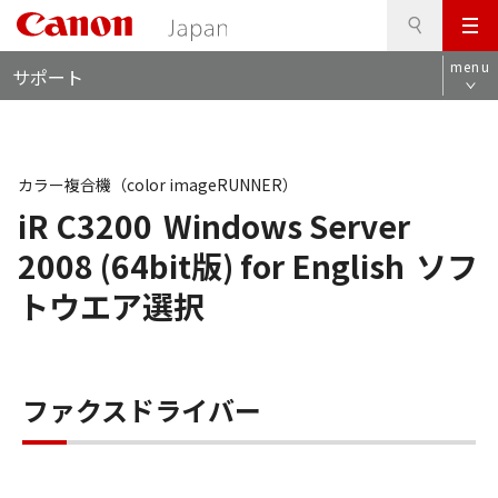
検
このページの本文へ
メ
索
ロ
ニ
menu
サポート
ー
ュ
カ
ー
ル
ナ
ビ
カラー複合機（color imageRUNNER）
iR C3200
Windows Server
2008 (64bit版) for English
ソフ
トウエア選択
ファクスドライバー