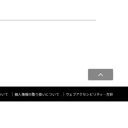
ペ
ー
ジ
ト
ついて
個人情報の取り扱いについて
ウェブアクセシビリティ―方針
ッ
プ
へ