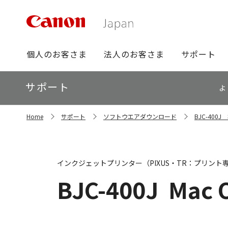
グ
個人のお客さま
法人のお客さま
サポート
ロ
ー
ロ
サポート
バ
よ
ー
ル
カ
ナ
サ
ル
Home
サポート
ソフトウエアダウンロード
BJC-40
イ
ビ
ナ
ト
ビ
内
の
現
インクジェットプリンター（PIXUS・TR：プリント
在
位
BJC-400J
Mac 
置