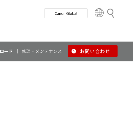
検
Canon Global
索
C
o
u
n
t
r
お問い合わせ
ロード
修理・メンテナンス
y
&
R
e
g
i
o
n