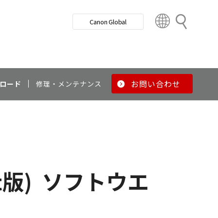
検
Canon Global
索
C
o
u
n
t
r
お問い合わせ
ロード
修理・メンテナンス
y
&
R
e
g
i
o
t版)
ソフトウエ
n