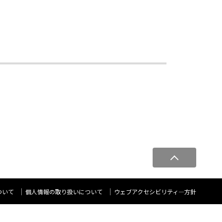
ペ
ー
ジ
ト
ついて
個人情報の取り扱いについて
ウェブアクセシビリティ―方針
ッ
プ