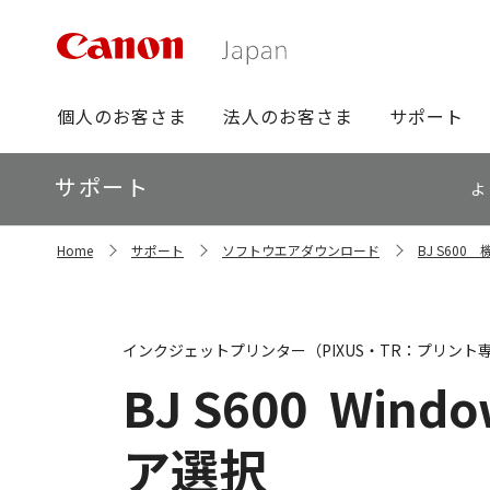
グ
個人のお客さま
法人のお客さま
サポート
ロ
ー
ロ
サポート
バ
よ
ー
ル
カ
ナ
サ
ル
Home
サポート
ソフトウエアダウンロード
BJ S60
イ
ビ
ナ
ト
ビ
内
の
現
インクジェットプリンター（PIXUS・TR：プリント
在
位
BJ S600
Window
置
ア選択