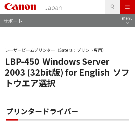
検
このページの本文へ
メ
索
ロ
ニ
menu
サポート
ー
ュ
カ
ー
ル
ナ
ビ
レーザービームプリンター（Satera：プリント専用）
LBP-450
Windows Server
2003 (32bit版) for English
ソフ
トウエア選択
プリンタードライバー