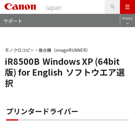
検
このページの本文へ
メ
索
ロ
ニ
menu
サポート
ー
ュ
カ
ー
ル
ナ
ビ
モノクロコピー・複合機（imageRUNNER）
iR8500B
Windows XP (64bit
版) for English
ソフトウエア選
択
プリンタードライバー