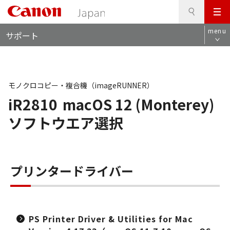
検
このページの本文へ
メ
索
ロ
ニ
menu
サポート
ー
ュ
カ
ー
ル
ナ
ビ
モノクロコピー・複合機（imageRUNNER）
iR2810
macOS 12 (Monterey)
ソフトウエア選択
プリンタードライバー
PS Printer Driver & Utilities for Mac