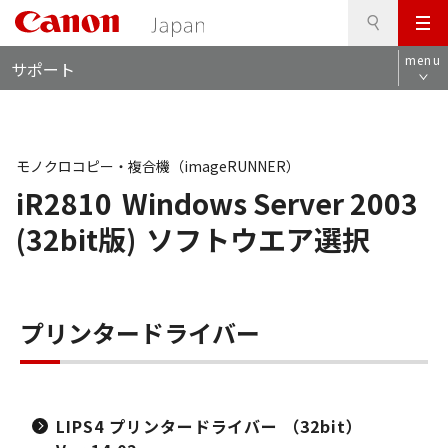
検
このページの本文へ
メ
索
ロ
ニ
menu
サポート
ー
ュ
カ
ー
ル
ナ
ビ
モノクロコピー・複合機（imageRUNNER）
iR2810
Windows Server 2003
(32bit版)
ソフトウエア選択
プリンタードライバー
LIPS4 プリンタードライバー （32bit）