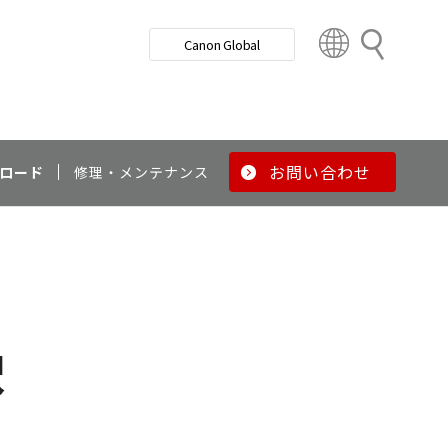
検
Canon Global
索
C
o
u
n
t
r
お問い合わせ
ロード
修理・メンテナンス
y
&
R
e
g
i
o
択
n