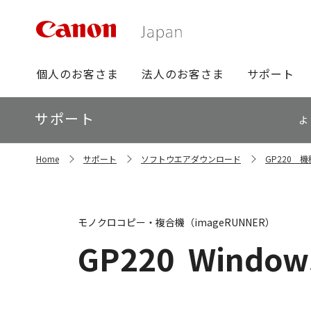
グ
個人のお客さま
法人のお客さま
サポート
ロ
ー
ロ
サポート
バ
よ
ー
ル
カ
ナ
サ
ル
Home
サポート
ソフトウエアダウンロード
GP220 
イ
ビ
ナ
ト
ビ
内
の
現
モノクロコピー・複合機（imageRUNNER）
在
位
GP220
Window
置