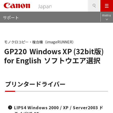
検
このページの本文へ
メ
索
ロ
ニ
menu
サポート
ー
ュ
カ
ー
ル
ナ
ビ
モノクロコピー・複合機（imageRUNNER）
GP220
Windows XP (32bit版)
for English
ソフトウエア選択
プリンタードライバー
LIPS4 Windows 2000 / XP / Server2003 ド