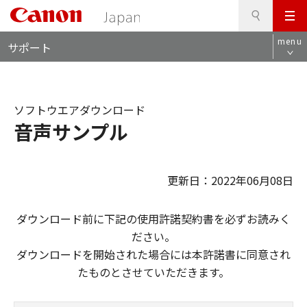
検
このページの本文へ
メ
索
ロ
ニ
menu
サポート
ー
ュ
カ
ー
ル
ナ
ソフトウエアダウンロード
ビ
音声サンプル
更新日：2022年06月08日
ダウンロード前に下記の使用許諾契約書を必ずお読みく
ださい。
ダウンロードを開始された場合には本許諾書に同意され
たものとさせていただきます。