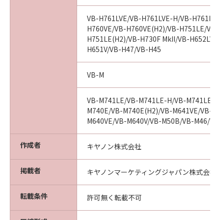
または乱用により生じた場合には無効とな
るものとします。
VB-H761LVE/VB-H761LVE-H/VB-H761LVE
(3) キヤノン、キヤノンの子会社、それら
H760VE/VB-H760VE(H2)/VB-H751LE/VB-
の販売代理店および販売店は、「許諾ソフ
H751LE(H2)/VB-H730F MkII/VB-H652LVE
H651V/VB-H47/VB-H45
トウェア」の使用または使用不能から生ず
るいかなる損害（逸失利益およびその他の
VB-M
派生的または付随的な損害を含むがこれら
に限定されない）について、一切責任を負
VB-M741LE/VB-M741LE-H/VB-M741LE(H
わないものとします。たとえ、キヤノン、
M740E/VB-M740E(H2)/VB-M641VE/VB-M6
キヤノンの子会社、それらの販売代理店ま
M640VE/VB-M640V/VB-M50B/VB-M46/VB
たは販売店がかかる損害の可能性について
知らされていた場合でも同様です。
作成者
キヤノン株式会社
(4) キヤノン、キヤノンの子会社、それら
の販売代理店および販売店は、「許諾ソフ
掲載者
キヤノンマーケティングジャパン株式会社
トウェア」の使用に起因または関連してお
客様と第三者との間に生じるいかなる紛争
転載条件
許可無く転載不可
についても、一切責任を負わないものとし
ます。