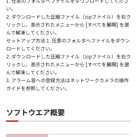
1. 任意のフォルダへファイルをダウンロードしてくださ
のとします。
い。
(3) お客様は、「許諾ソフトウェア」の全
2. ダウンロードした圧縮ファイル（zipファイル）を右ク
部または一部を修正、改変、リバース・エ
リックし、表示されたメニューから [すべてを展開] を選
ンジニアリング、逆コンパイル、逆アセン
んで解凍してください。
ブルまたは他のプログラミング言語へ変換
セットアップ方法 1. 任意のフォルダへファイルをダウン
することはできません。また、第三者にこ
ロードしてください。
のような行為をさせてはなりません。
2. ダウンロードした圧縮ファイル（zipファイル）を右ク
(4) 本契約に明示的に定める場合を除き、
リックし、表示されたメニューから [すべてを展開] を選
お客様は、「許諾ソフトウェア」を再使用
んで解凍してください。
許諾、譲渡、販売、頒布、賃貸、リースも
3. アラーム音への登録方法はネットワークカメラの操作
しくは貸与すること、または複製もしくは
ガイドを参照してください。
翻訳することはできません。
保証の否認および免責
(1) 「許諾ソフトウェア」は、『現状のま
ソフトウエア概要
ま（AS-IS）』の状態で使用許諾されます。
キヤノン、キヤノンの子会社、それらの販
売代理店および販売店は、「許諾ソフトウ