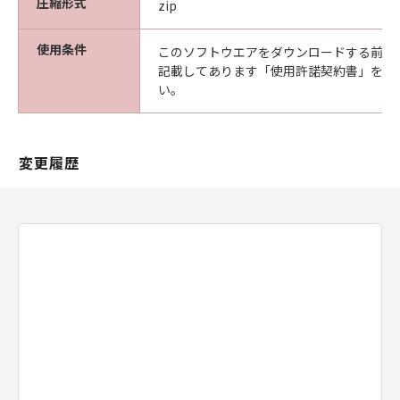
圧縮形式
zip
サポートおよびアップデート
使用条件
キヤノン、キヤノンの子会社、それらの販
このソフトウエアをダウンロードする前に
記載してあります「使用許諾契約書」を必
売代理店および販売店は、「許諾ソフトウ
い。
ェア」のメンテナンスおよびお客様による
「許諾ソフトウェア」の使用を支援するこ
とに、並びに「許諾ソフトウェア」に対す
変更履歴
るアップデート、バグの修正またはサポー
トの提供について、いかなる責任を負うも
のでもありません。
輸出
お客様は、日本国政府または該当国の政府
より必要な認可等を得ることなしに、「許
諾ソフトウェア」の全部または一部を、直
接または間接に輸出してはなりません。
契約期間