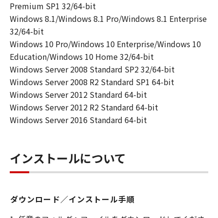
対応するキヤノンのネットワークカメラ製
Premium SP1 32/64-bit
品を使用する目的のために、お客様のコン
Windows 8.1/Windows 8.1 Pro/Windows 8.1 Enterprise
ピュータにおいて使用（「使用」とは、
32/64-bit
「許諾ソフトウェア」をインストールする
Windows 10 Pro/Windows 10 Enterprise/Windows 10
こと、または表示すること、アクセスする
Education/Windows 10 Home 32/64-bit
こと、読み出すこと、もしくは実行するこ
Windows Server 2008 Standard SP2 32/64-bit
とのいずれも含むものとします。）するこ
Windows Server 2008 R2 Standard SP1 64-bit
とができます。
Windows Server 2012 Standard 64-bit
(2) お客様は、バックアップの目的での
Windows Server 2012 R2 Standard 64-bit
み、「許諾ソフトウェア」を１コピー複製
Windows Server 2016 Standard 64-bit
することができます。但し、お客様は、か
かるバックアップコピーに「許諾ソフトウ
インストールについて
ェア」に含まれているすべての著作権表示
を含めた形で複製を行うものとし、また、
かかるバックアップコピーを記録した記録
媒体上に、「許諾ソフトウェア」に表示さ
ダウンロード／インストール手順
れているものと同一の著作権表示を行うも