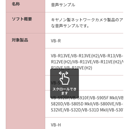
ェア」に関して、商品性および特定の目的
名称
音声サンプル
への適合性または「許諾ソフトウェア」に
欠陥がないことを含め、いかなる保証もし
ソフト概要
キヤノン製ネットワークカメラ製品のアラ
ません。
な音声サンプルです。
(2) キヤノンは、お客様の正当な入手を証
するものにより証される、お客様の「許諾
対象製品
VB-R
ソフトウェア」の入手日より90日の間、通
常の使用状態において、「許諾ソフトウェ
VB-R13VE/VB-R13VE(H2)/VB-R13/VB-R1
ア」が記録された媒体（以下「メディア」
R12VE(H2)/VB-R11VE/VB-R11VE(H2)/VB
R10VE/VB-R10VE(H2)
といいます。）に物理的な欠陥がないこと
を保証します。キヤノン、キヤノンの子会
VB-S
社、キヤノンの関連会社、それらの販売代
スクロールでき
理店および販売店のすべての責任及びお客
ます
VB-S920F/VB-S910F/VB-S905F MkII/VB-S9
様の唯一の救済は、かかる保証を満たさな
S820D/VB-S805D MkII/VB-S800VE/VB-S80
い「メディア」の交換のみとします。但
S32VE/VB-S32D/VB-S31D MkII/VB-S30VE/
し、かかる保証は、「メディア」の欠陥
が、「許諾ソフトウェア」の事故、誤用、
VB-H