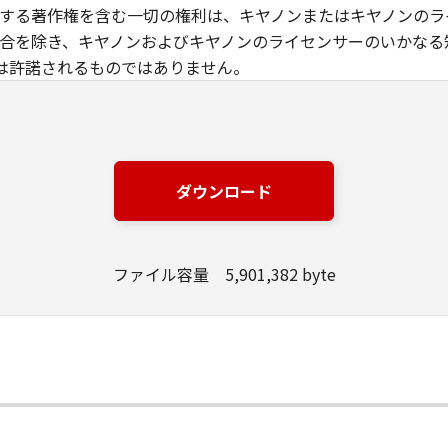
に関する著作権を含む一切の権利は、キヤノンまたはキヤノンの
る場合を除き、キヤノンおよびキヤノンのライセンサーのいかな
は許諾されるものではありません。
トウェア」に含まれるキヤノンまたはキヤノンのライセンサーの
トウェア」を、対応するキヤノンのネットワークカメラ製品を使
ダウンロード
とは、「許諾ソフトウェア」をインストールすること、または
ことのいずれも含むものとします。）することができます。
プの目的でのみ、「許諾ソフトウェア」を１コピー複製すること
ファイル容量 5,901,382 byte
フトウェア」に含まれているすべての著作権表示を含めた形で
録媒体上に、「許諾ソフトウェア」に表示されているものと同
トウェア」の全部または一部を修正、改変、リバース・エンジニ
語へ変換することはできません。また、第三者にこのような行
る場合を除き、お客様は、「許諾ソフトウェア」を再使用許諾、
もしくは翻訳することはできません。