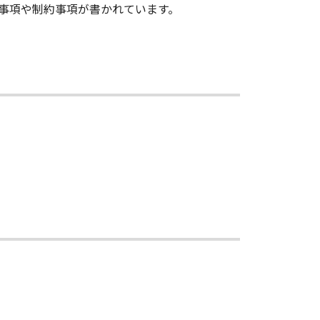
意事項や制約事項が書かれています。
関して、商品性および特定の目的への
ェア」の入手日より90日の間、通常
。）に物理的な欠陥がないことを保証
店のすべての責任及びお客様の唯一の
メディア」の欠陥が、「許諾ソフトウ
ア」の使用または使用不能から生ずる
ない）について、一切責任を負わな
かかる損害の可能性について知らされ
ア」の使用に起因または関連してお客
メンテナンスおよびお客様による「許