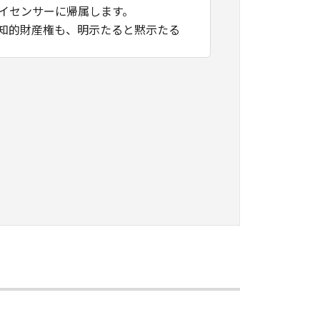
ライセンサーに帰属します。
る知的財産権も、明示たると黙示たる
著作権表示を変更、除去または削除し
用する目的のために、お客様のコンピ
表示すること、アクセスすること、読
ができます。但し、お客様は、かかる
複製を行うものとし、また、かかるバ
一の著作権表示を行うものとします。
アリング、逆コンパイル、逆アセンブ
為をさせてはなりません。
譲渡、販売、頒布、賃貸、リースもし