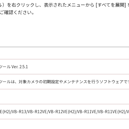
することに、並びに「許諾ソフトウェア」に対するアップデー
イル）を右クリックし、表示されたメニューから [すべてを展開]
うものでもありません。
をご確認ください。
当国の政府より必要な認可等を得ることなしに、「許諾ソフト
せん。
諾ソフトウェア」をインストールされた時点で発効し、下記(2)ま
Ver. 2.5.1
トウェア」（そのバックアップコピーを含むものとします。以下
ウェア」を消去することにより本契約を終了させることができ
ツールは、対象カメラの初期設定やメンテナンスを行うソフトウェアで
本契約のいずれかの条項に違反した場合、直ちに本契約を終了さ
よる本契約の終了後直ちに、「許諾ソフトウェア」を廃棄し、且
とします。
５条の規定は、本契約の終了後も効力を有するものとします。
E(H2)/VB-R13/VB-R12VE/VB-R12VE(H2)/VB-R11VE/VB-R11VE(H2)/
項またはその一部が法律により無効となっても、本契約のそれ以