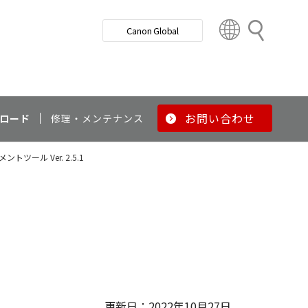
検
Canon Global
索
C
o
u
n
t
r
お問い合わせ
ロード
修理・メンテナンス
y
&
トツール Ver. 2.5.1
R
e
g
i
o
n
更新日：2022年10月27日