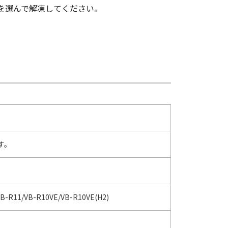
ト、バグの修正またはサポートの提
 を選んで解凍してください。
ウェア」の全部または一部を、直接
たは(3)により終了されるまで有効
同じ。）を廃棄し、且つ、インストー
ます。
す。
せることができます。
つ、インストール済みのすべての「許諾
VB-R11/VB-R10VE/VB-R10VE(H2)
外の部分は効力を有するものとしま