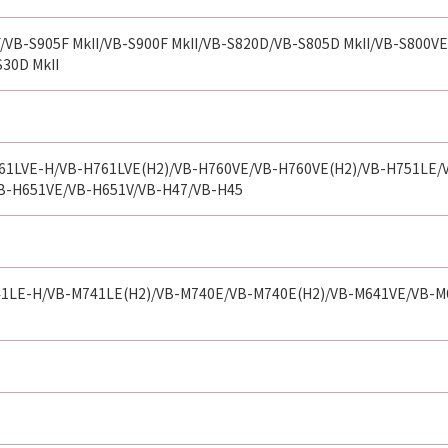
するものとします。
/VB-S905F MkII/VB-S900F MkII/VB-S820D/VB-S805D MkII/VB-S800V
S30D MkII
東京地方裁判所を管轄裁判所として解決するものとします。
D RIGHTS NOTICE:
item,” as that term is defined at 48 C.F.R. 2.101 (Oct 1995)
rcial computer software documentation,” as such terms are
61LVE-H/VB-H761LVE(H2)/VB-H760VE/VB-H760VE(H2)/VB-H751LE/
R. 12.212 and 48 C.F.R. 227.7202-1 through 227.7202-4 (June 
VB-H651VE/VB-H651V/VB-H47/VB-H45
re with only those rights set forth herein. Manufacturer is 
01, Japan.
tware&quot;という語は、本契約における「許諾ソフトウェア
1LE-H/VB-M741LE(H2)/VB-M740E/VB-M740E(H2)/VB-M641VE/VB-M