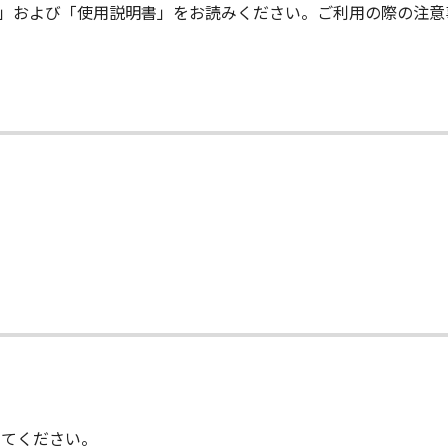
me」および「使用説明書」をお読みください。ご利用の際の注
、『現状のまま（AS-IS）』の状態で使用許諾されます。
それらの販売代理店および販売店は、「許諾ソフトウェア」に
ア」に欠陥がないことを含め、いかなる保証もしません。
当な入手を証するものにより証される、お客様の「許諾ソフトウ
フトウェア」が記録された媒体（以下「メディア」といいます
子会社、キヤノンの関連会社、それらの販売代理店および販売
い「メディア」の交換のみとします。但し、かかる保証は、「
用により生じた場合には無効となるものとします。
子会社、それらの販売代理店および販売店は、「許諾ソフトウェ
その他の派生的または付随的な損害を含むがこれらに限定され
て
ノン、キヤノンの子会社、それらの販売代理店または販売店が
子会社、それらの販売代理店および販売店は、「許諾ソフトウェ
なる紛争についても、一切責任を負わないものとします。
それらの販売代理店および販売店は、「許諾ソフトウェア」の
してください。