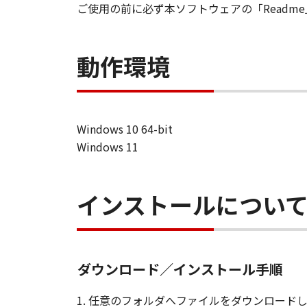
保証の否認および免責
ご使用の前に必ず本ソフトウェアの「Read
(1) 「許諾ソフトウェア」は
キヤノン、キヤノンの子会社、
動作環境
適合性または「許諾ソフトウェ
(2) キヤノンは、お客様の正
の使用状態において、「許諾ソ
します。キヤノン、キヤノンの
Windows 10 64-bit
救済は、かかる保証を満たさな
Windows 11
ェア」の事故、誤用、または乱
(3) キヤノン、キヤノンの
いかなる損害（逸失利益および
インストールについ
いものとします。たとえ、キヤ
ていた場合でも同様です。
(4) キヤノン、キヤノンの
様と第三者との間に生じるいか
ダウンロード／インストール手順
サポートおよびアップデート
キヤノン、キヤノンの子会社、
1. 任意のフォルダへファイルをダウンロード