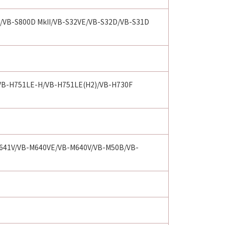
E/VB-S800D MkII/VB-S32VE/VB-S32D/VB-S31D
, consisting of “commercial
 used in 48 C.F.R. 12.212 (Sept
VB-H751LE-H/VB-H751LE(H2)/VB-H730F
1995), all U.S. Government End
Canon Inc./30-2, Shimomaruko 3-
」を意味するものとします。
641V/VB-M640VE/VB-M640V/VB-M50B/VB-