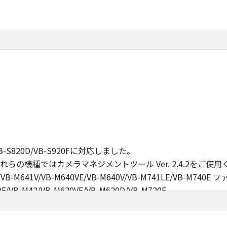
2D/VB-S820D/VB-S920Fに対応しました。
らの機種ではカメラマネジメントツール Ver. 2.4.2をご使
E/VB-M641V/VB-M640VE/VB-M640V/VB-M741LE/VB-M740E
0F/VB-M42/VB-M620VE/VB-M620D/VB-M720F
/VB-S805D/VB-S905F
0F/VB-M40/VB-M600VE/VB-M600D/VB-M700F