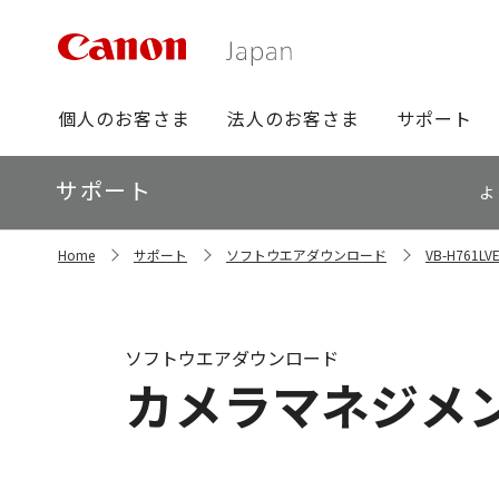
グ
個人のお客さま
法人のお客さま
サポート
ロ
ー
ロ
サポート
バ
よ
ー
ル
カ
ナ
サ
ル
Home
サポート
ソフトウエアダウンロード
VB-H761
イ
ビ
ナ
ト
ビ
内
の
現
ソフトウエアダウンロード
在
カメラマネジメントツ
位
置