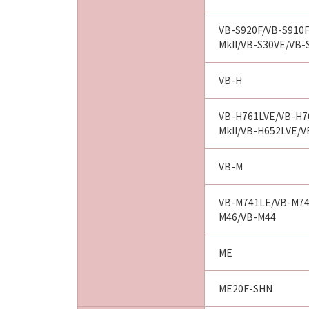
す。
(2) 本契約は日本国法に準拠
VB-S920F/VB-S910F
MkII/VB-S30VE/VB-
(3) 本契約に関わる紛争は、
U.S. GOVERNMENT RESTRICTE
VB-H
The Software is a “commercial 
computer software” and “comme
VB-H761LVE/VB-H7
1995). Consistent with 48 C.F.
MkII/VB-H652LVE/
Users shall acquire the Softwa
chome, Ohta-ku, Tokyo 146-85
VB-M
本条において、&quot;Sof
VB-M741LE/VB-M74
M46/VB-M44
以上
キヤノン株式会社
ME
ME20F-SHN