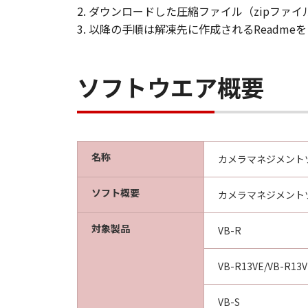
諾ソフトウェア」の使用を支援
2. ダウンロードした圧縮ファイル（zipファ
供について、いかなる責任を負
3. 以降の手順は解凍先に作成されるReadme
輸出
お客様は、日本国政府または該
ソフトウエア概要
または間接に輸出してはなりま
契約期間
(1) 本契約は、お客様が「許
に存続します。
名称
カメラマネジメントツール 
(2) お客様は、「許諾ソフ
ル済みのすべての「許諾ソフト
ソフト概要
カメラマネジメント
(3) キヤノンは、お客様が
(4) お客様は、上記(3)に
対象製品
VB-R
ソフトウェア」を消去するもの
(5) 第１条、第３条および第
VB-R13VE/VB-R13V
分離可能性
(1) 本契約のいずれかの条
VB-S