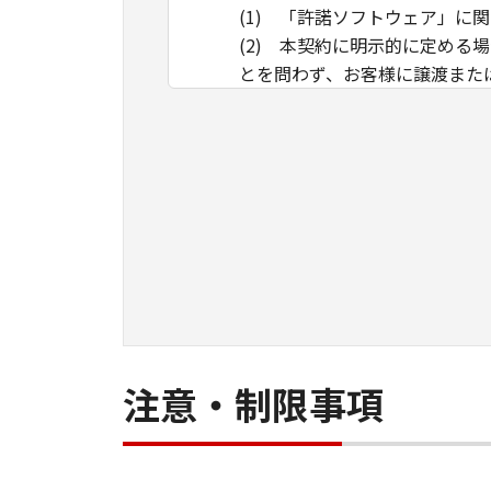
(1) 「許諾ソフトウェア」
(2) 本契約に明示的に定め
とを問わず、お客様に譲渡また
(3) お客様は、「許諾ソフ
てはなりません。
使用許諾
(1) お客様は、「許諾ソフ
ュータにおいて使用（「使用」
み出すこと、もしくは実行する
(2) お客様は、バックアッ
バックアップコピーに「許諾ソ
ックアップコピーを記録した記
(3) お客様は、「許諾ソフ
注意・制限事項
ルまたは他のプログラミング言
(4) 本契約に明示的に定め
くは貸与すること、または複製