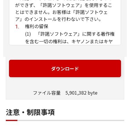
ができず、「許諾ソフトウェア」を使用するこ
とはできません。お客様は「許諾ソフトウェ
ア」のインストールを行わないで下さい。
権利の留保
(1) 「許諾ソフトウェア」に関する著作権
を含む一切の権利は、キヤノンまたはキヤ
ノンのライセンサーに帰属します。
(2) 本契約に明示的に定める場合を除き、
キヤノンおよびキヤノンのライセンサーの
ダウンロード
いかなる知的財産権も、明示たると黙示た
るとを問わず、お客様に譲渡または許諾さ
れるものではありません。
ファイル容量 5,901,382 byte
(3) お客様は、「許諾ソフトウェア」に含
まれるキヤノンまたはキヤノンのライセン
サーの著作権表示を変更、除去または削除
注意・制限事項
してはなりません。
使用許諾