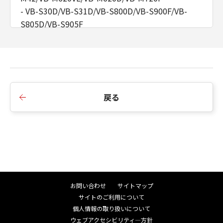
「許諾ソフトウェア」を消去するものとし
- VB-S30D/VB-S31D/VB-S800D/VB-S900F/VB-
ます。
S805D/VB-S905F
(5) 第１条、第３条および第５条の規定
- VB-H41/VB-H610VE/VB-H610D/VB-H710F/VB-
は、本契約の終了後も効力を有するものと
M40/VB-M600VE/VB-M600D/VB-M700F
します。
4. IPアドレスを範囲指定することで複数台のカメ
分離可能性
ラを同時に追加する機能を追加しました。
(1) 本契約のいずれかの条項またはその一
5. [カメラ一覧]、[カメラ基本設定]にて、各国語で
戻る
部が法律により無効となっても、本契約の
設定したカメラ名を表示するようにしました。
それ以外の部分は効力を有するものとしま
6. インストーラーの表示画面を変更しました。
す。
7. アイコンのデザインを変更しました。
(2) 本契約は日本国法に準拠するものとし
8. [カメラ基本設定]、[カメラ詳細設定]で再起動が
ます。
必要な項目がわかるようにアイコンを追加しまし
(3) 本契約に関わる紛争は、東京地方裁判
た。
所を管轄裁判所として解決するものとしま
お問い合わせ
サイトマップ
す。
サイトのご利用について
■Ver. 2.4.2
U.S. GOVERNMENT RESTRICTED RIGHTS
個人情報の取り扱いについて
1. VB-H43/VB-H630VE/VB-H630D/VB-H730F ファ
NOTICE:
ウェブアクセシビリティ―方針