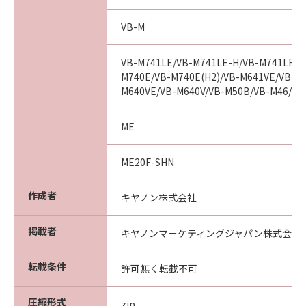
が、「許諾ソフトウェア」の事故、誤用、
または乱用により生じた場合には無効とな
VB-M
るものとします。
(3) キヤノン、キヤノンの子会社、それら
VB-M741LE/VB-M741LE-H/VB-M741LE(H
M740E/VB-M740E(H2)/VB-M641VE/VB-M6
の販売代理店および販売店は、「許諾ソフ
M640VE/VB-M640V/VB-M50B/VB-M46/VB
トウェア」の使用または使用不能から生ず
るいかなる損害（逸失利益およびその他の
ME
派生的または付随的な損害を含むがこれら
に限定されない）について、一切責任を負
ME20F-SHN
わないものとします。たとえ、キヤノン、
キヤノンの子会社、それらの販売代理店ま
作成者
キヤノン株式会社
たは販売店がかかる損害の可能性について
知らされていた場合でも同様です。
掲載者
キヤノンマーケティングジャパン株式会社
(4) キヤノン、キヤノンの子会社、それら
の販売代理店および販売店は、「許諾ソフ
転載条件
許可無く転載不可
トウェア」の使用に起因または関連してお
客様と第三者との間に生じるいかなる紛争
圧縮形式
zip