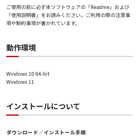
(1) お客様は、「許諾ソフトウェア」を、
ご使用の前に必ず本ソフトウェアの「Readme」および
対応するキヤノンのネットワークカメラ製
「使用説明書」をお読みください。ご利用の際の注意事
品を使用する目的のために、お客様のコン
項や制約事項が書かれています。
ピュータにおいて使用（「使用」とは、
「許諾ソフトウェア」をインストールする
動作環境
こと、または表示すること、アクセスする
こと、読み出すこと、もしくは実行するこ
とのいずれも含むものとします。）するこ
とができます。
Windows 10 64-bit
(2) お客様は、バックアップの目的での
Windows 11
み、「許諾ソフトウェア」を１コピー複製
することができます。但し、お客様は、か
かるバックアップコピーに「許諾ソフトウ
インストールについて
ェア」に含まれているすべての著作権表示
を含めた形で複製を行うものとし、また、
かかるバックアップコピーを記録した記録
ダウンロード／インストール手順
媒体上に、「許諾ソフトウェア」に表示さ