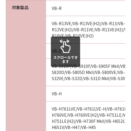
売代理店および販売店は、「許諾ソフトウ
対象製品
VB-R
ェア」に関して、商品性および特定の目的
への適合性または「許諾ソフトウェア」に
VB-R13VE/VB-R13VE(H2)/VB-R13/VB-R1
欠陥がないことを含め、いかなる保証もし
R12VE(H2)/VB-R11VE/VB-R11VE(H2)/VB
ません。
R10VE/VB-R10VE(H2)
(2) キヤノンは、お客様の正当な入手を証
するものにより証される、お客様の「許諾
VB-S
スクロールでき
ソフトウェア」の入手日より90日の間、通
ます
常の使用状態において、「許諾ソフトウェ
VB-S920F/VB-S910F/VB-S905F MkII/VB-S9
S820D/VB-S805D MkII/VB-S800VE/VB-S80
ア」が記録された媒体（以下「メディア」
S32VE/VB-S32D/VB-S31D MkII/VB-S30VE/
といいます。）に物理的な欠陥がないこと
を保証します。キヤノン、キヤノンの子会
VB-H
社、キヤノンの関連会社、それらの販売代
理店および販売店のすべての責任及びお客
VB-H761LVE/VB-H761LVE-H/VB-H761LVE
様の唯一の救済は、かかる保証を満たさな
H760VE/VB-H760VE(H2)/VB-H751LE/VB-
い「メディア」の交換のみとします。但
H751LE(H2)/VB-H730F MkII/VB-H652LVE
し、かかる保証は、「メディア」の欠陥
H651V/VB-H47/VB-H45