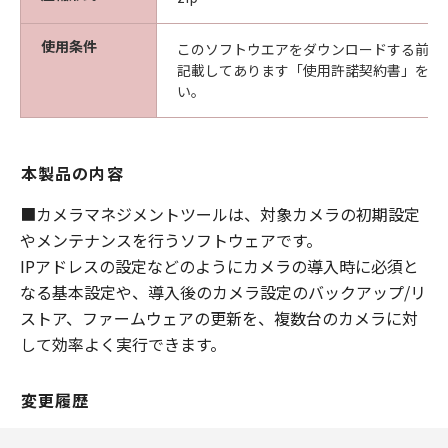
についても、一切責任を負わないものとし
ます。
使用条件
このソフトウエアをダウンロードする前に
サポートおよびアップデート
記載してあります「使用許諾契約書」を必
い。
キヤノン、キヤノンの子会社、それらの販
売代理店および販売店は、「許諾ソフトウ
ェア」のメンテナンスおよびお客様による
本製品の内容
「許諾ソフトウェア」の使用を支援するこ
とに、並びに「許諾ソフトウェア」に対す
■カメラマネジメントツールは、対象カメラの初期設定
るアップデート、バグの修正またはサポー
やメンテナンスを行うソフトウェアです。
トの提供について、いかなる責任を負うも
IPアドレスの設定などのようにカメラの導入時に必須と
のでもありません。
なる基本設定や、導入後のカメラ設定のバックアップ/リ
輸出
ストア、ファームウェアの更新を、複数台のカメラに対
お客様は、日本国政府または該当国の政府
して効率よく実行できます。
より必要な認可等を得ることなしに、「許
諾ソフトウェア」の全部または一部を、直
変更履歴
接または間接に輸出してはなりません。