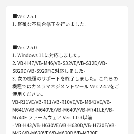
契約期間
(1) 本契約は、お客様が「許諾ソフトウェ
■Ver. 2.5.1
ア」をインストールされた時点で発効し、
1. 軽微な不具合修正を行いました。
下記(2)または(3)により終了されるまで有
効に存続します。
(2) お客様は、「許諾ソフトウェア」（そ
■Ver. 2.5.0
のバックアップコピーを含むものとしま
1. Windows 11に対応しました。
す。以下同じ。）を廃棄し、且つ、インス
2. VB-H47/VB-M46/VB-S32VE/VB-S32D/VB-
トール済みのすべての「許諾ソフトウェ
S820D/VB-S920Fに対応しました。
ア」を消去することにより本契約を終了さ
3. 次の機種のサポートを終了しました。これらの
せることができます。
機種ではカメラマネジメントツール Ver. 2.4.2をご
(3) キヤノンは、お客様が本契約のいずれ
使用ください。
かの条項に違反した場合、直ちに本契約を
VB-R11VE/VB-R11/VB-R10VE/VB-M641VE/VB-
終了させることができます。
M641V/VB-M640VE/VB-M640V/VB-M741LE/VB-
(4) お客様は、上記(3)による本契約の終
M740E ファームウェア Ver. 1.0.3以前
了後直ちに、「許諾ソフトウェア」を廃棄
- VB-H43/VB-H630VE/VB-H630D/VB-H730F/VB-
し、且つ、インストール済みのすべての
M42/VB-M620VE/VB-M620D/VB-M720F