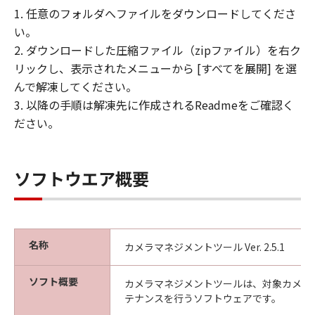
れているものと同一の著作権表示を行うも
1. 任意のフォルダへファイルをダウンロードしてくださ
のとします。
い。
(3) お客様は、「許諾ソフトウェア」の全
2. ダウンロードした圧縮ファイル（zipファイル）を右ク
部または一部を修正、改変、リバース・エ
リックし、表示されたメニューから [すべてを展開] を選
ンジニアリング、逆コンパイル、逆アセン
んで解凍してください。
ブルまたは他のプログラミング言語へ変換
3. 以降の手順は解凍先に作成されるReadmeをご確認く
することはできません。また、第三者にこ
ださい。
のような行為をさせてはなりません。
(4) 本契約に明示的に定める場合を除き、
お客様は、「許諾ソフトウェア」を再使用
ソフトウエア概要
許諾、譲渡、販売、頒布、賃貸、リースも
しくは貸与すること、または複製もしくは
翻訳することはできません。
名称
カメラマネジメントツール Ver. 2.5.1
保証の否認および免責
(1) 「許諾ソフトウェア」は、『現状のま
ソフト概要
カメラマネジメントツールは、対象カメラ
ま（AS-IS）』の状態で使用許諾されます。
テナンスを行うソフトウェアです。
キヤノン、キヤノンの子会社、それらの販