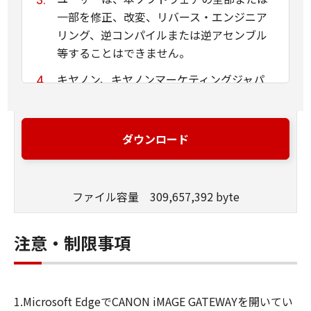
一部を修正、改変、リバース・エンジニア
リング、逆コンパイルまたは逆アセンブル
等することはできません。
キヤノン、キヤノンマーケティングジャパ
ン株式会社およびキヤノンのライセンサー
は、本ソフトウェアがユーザーの特定の目
的のために適当であること、もしくは有用
ダウンロード
であること、または本ソフトウェアに瑕疵
がないこと、その他本ソフトウェアに関し
ていかなる保証もいたしません。
ファイル容量 309,657,392 byte
キヤノン、キヤノンマーケティングジャパ
ン株式会社およびキヤノンのライセンサー
注意・制限事項
は、本ソフトウェアの使用に付随または関
連して生ずる直接的または間接的な損失、
損害等について、いかなる場合においても
1.Microsoft EdgeでCANON iMAGE GATEWAYを開いてい
一切の責任を負いません。