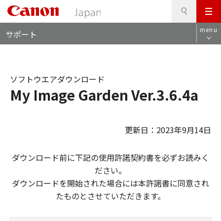
検
このページの本文へ
メ
索
ロ
ニ
menu
サポート
ー
ュ
カ
ー
ル
ナ
ソフトウエアダウンロード
ビ
My Image Garden Ver.3.6.4a
更新日：2023年9月14日
ダウンロード前に下記の使用許諾契約書を必ずお読みく
ださい。
ダウンロードを開始された場合には本許諾書に同意され
たものとさせていただきます。