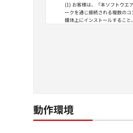
(1) お客様は、「本ソフト
ークを通じ接続される複数のコ
媒体上にインストールすること
ことのいずれも含むものとしま
イントラネット内のユーザ（以
ができます。その場合、お客様
ものとします。 (2) お客様
用させることはできません。
(3) お客様は、「本ソフトウ
ル等することはできません。ま
(4) 本契約に明示的に定める
のではありません。
所有権
動作環境
「本ソフトウエア」及びその複
す。
保証