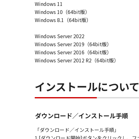
「許諾ソフトウエア」が、CD
Windows 11
購入した日から90日の間、「
Windows 10（64bit版）
いことを保証します。当該保証
Windows 8.1（64bit版）
します。
保証の否認・免責
Windows Server 2022
(1) 「本ソフトウエア」は、『現
Windows Server 2019（64bit版）
店は、「本ソフトウエア」に関して
Windows Server 2016（64bit版）
一切しないものとします。
Windows Server 2012 R2（64bit版）
(2) キヤノン、キヤノンの関連会
る損害（逸失利益及びその他の派生
す。例え、キヤノン、キヤノンの関
インストールについ
です。
(3) キヤノン、キヤノンの関連会
者との間に生じたいかなる紛争につ
(4) 以上が、「本ソフトウエア」
ダウンロード／インストール手順
様の唯一の救済です。
輸出
「ダウンロード／インストール手順」
お客様は、日本国政府または関連す
1.[ダウンロード開始]ボタンをクリックし
間接に輸出してはなりません。