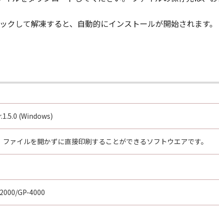
ウエア」をインストールされた時点で発効し、下記(2)または(
ルクリックして解凍すると、自動的にインストールが開始されます。
」及びその複製物のすべてを廃棄及び消去することにより、本契
のいずれかの条項に違反した場合、直ちに本契約を終了させるこ
本契約の終了後直ちに、「本ソフトウエア」及びその複製物のすべ
とします。
GHTS NOTICE:
," as that term is defined at 48 C.F.R. 2.101 (Oct 1995), co
r.1.5.0 (Windows)
 software documentation," as such terms are used in 48 C.
 227.7202-1 through 227.7202-4 (June 1995), all U.S. Governm
t Plusは、ファイルを開かずに直接印刷することができるソフトウエアです。
t forth herein. Manufacturer is Canon Inc./30-2, Shimomaru
re"という語は、本契約における「本ソフトウエア」を意味するものと
2000/GP-4000