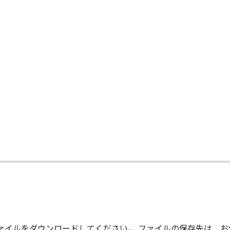
-ROM等の記憶媒体に格納されて提供されている場合、キヤノ
許諾ソフトウエア」が格納されている記憶媒体（以下「メディア
期間中に「メディア」に物理的な欠陥が発見された場合には、
状のまま』の状態で使用許諾されます。キヤノン、キヤノンの関
、商品性及び特定の目的への適合性の保証を含め、いかなる保
社、それらの販売代理店及び販売店は、「許諾ソフトウエア」の
的または付随的な損害を含むがこれらに限定されない）につい
連会社、それらの販売代理店及び販売店がかかる損害の可能性
て
社、それらの販売代理店及び販売店は、「本ソフトウエア」の使
いても、一切責任を負わないものとします。
に関するキヤノン、キヤノンの関連会社、それらの販売代理店及
る外国政府より必要な認可等を得ることなしに「本ソフトウエ
、ファイルをダウンロードしてください。 ファイルの保存先は、