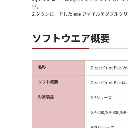
い。
契約期間
(1) 本契約は、お客様が「本ソフト
2.ダウンロードした exe ファイルをダブ
ます。
(2) お客様は、「本ソフトウエア
(3) キヤノンは、お客様が本契約
ソフトウエア概要
(4) お客様は、上記(3)による
準拠法
本契約は、日本国法に準拠するもの
U.S. GOVERNMENT RESTRICTED RI
名称
The Software is a "commercial item
Direct Print Plus Ve
software" and "commercial computer
with 48 C.F.R. 12.212 and 48 C.F.R.
ソフト概要
Direct Prin
Software with only those rights se
8501, Japan.
対象製品
GPシリーズ
本条において、"the Softwa
GP-200/GP-300/GP-
以上
キヤノン株式会社
PROシリーズ