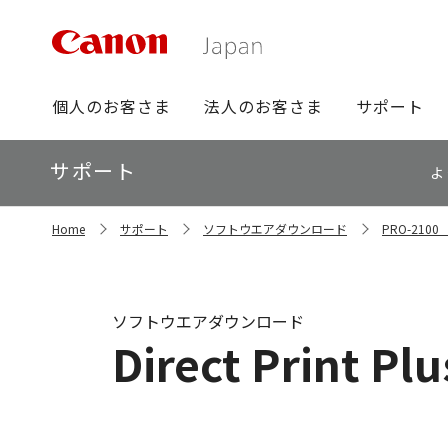
グ
個人のお客さま
法人のお客さま
サポート
ロ
ー
ロ
サポート
バ
よ
ー
ル
カ
ナ
サ
ル
Home
サポート
ソフトウエアダウンロード
PRO-21
イ
ビ
ナ
ト
ビ
内
の
現
ソフトウエアダウンロード
在
Direct Print Pl
位
置