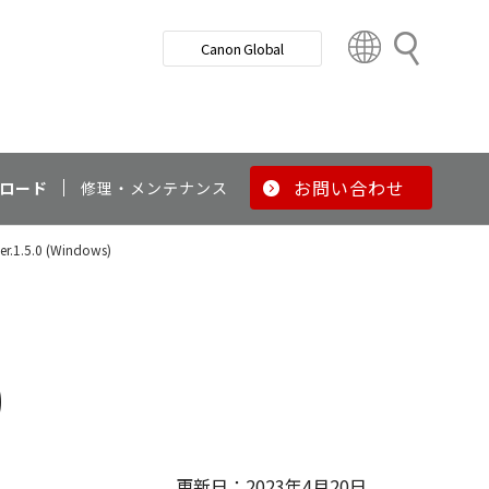
検
Canon Global
索
C
o
u
n
t
r
お問い合わせ
ロード
修理・メンテナンス
y
&
 Ver.1.5.0 (Windows)
R
e
g
i
o
)
n
更新日：2023年4月20日