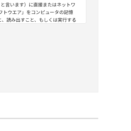
」と言います）に直接またはネットワ
フトウエア」をコンピュータの記憶
と、読み出すこと、もしくは実行する
」を使用することを許可したお客様の
諾ソフトウエア」を使用させること
つき、すべての責任を負っていただく
に「本ソフトウエア」を使用もしくは利
ング、逆コンパイルまたは逆アセンブ
のいかなる権利もお客様に付与するも
キヤノンのライセンサーに帰属しま