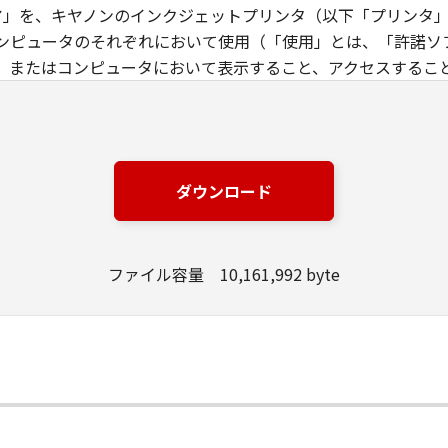
ウエア」を、キヤノンのインクジェットプリンタ（以下「プリンタ
ンピュータのそれぞれにおいて使用（「使用」とは、「許諾ソ
、またはコンピュータにおいて表示すること、アクセスするこ
す）することができます。お客様はまた、お客様が「プリンタ
下「指定ユーザ」と言います）に、本契約の条件の下で、「許
には、かかる「指定ユーザ」を本契約の条件に従わせることに
は、再使用許諾、譲渡、頒布、貸与その他の方法により、第三者
ダウンロード
エア」の全部または一部を修正、改変、リバース・エンジニアリ
た第三者にこのような行為をさせてはなりません。
ファイル容量 10,161,992 byte
場合を除き、キヤノンは「本ソフトウエア」に関する知的財産権
製物に係る権限及び所有権は、その内容によりキヤノンまたは