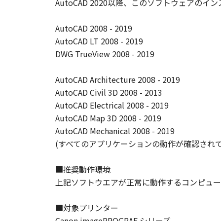
AutoCAD 2020以降、このソフトウェアのイ
輸出
お客様は、日本国政府または関連す
間接に輸出してはなりません。
AutoCAD 2008 - 2019
契約期間
AutoCAD LT 2008 - 2019
(1) 本契約は、お客様が「本ソフト
DWG TrueView 2008 - 2019
ます。
(2) お客様は、「本ソフトウエア
AutoCAD Architecture 2008 - 2019
(3) キヤノンは、お客様が本契約
AutoCAD Civil 3D 2008 - 2013
(4) お客様は、上記(3)による
AutoCAD Electrical 2008 - 2019
準拠法
AutoCAD Map 3D 2008 - 2019
本契約は、日本国法に準拠するもの
AutoCAD Mechanical 2008 - 2019
U.S. GOVERNMENT RESTRICTED RI
(すべてのアプリケーションの動作が確認され
The Software is a "commercial item
software" and "commercial computer
■推奨動作環境
with 48 C.F.R. 12.212 and 48 C.F.R.
Software with only those rights se
上記ソフトウエアが正常に動作するコンピュー
8501, Japan.
本条において、"the Softwa
■対象プリンター
Canon imagePROGRAF シリーズ