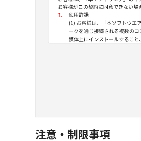
お客様がこの契約に同意できない場
使用許諾
(1) お客様は、「本ソフト
ークを通じ接続される複数のコ
媒体上にインストールすること
ことのいずれも含むものとしま
イントラネット内のユーザ（以
ができます。その場合、お客様
ものとします。 (2) お客様
用させることはできません。
(3) お客様は、「本ソフトウ
ル等することはできません。ま
(4) 本契約に明示的に定める
のではありません。
所有権
注意・制限事項
「本ソフトウエア」及びその複