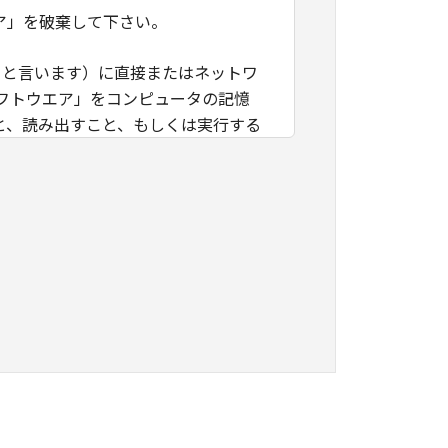
ア」を破棄して下さい。
」と言います）に直接またはネットワ
フトウエア」をコンピュータの記憶
と、読み出すこと、もしくは実行する
」を使用することを許可したお客様の
諾ソフトウエア」を使用させること
つき、すべての責任を負っていただく
に「本ソフトウエア」を使用もしくは利
ング、逆コンパイルまたは逆アセンブ
のいかなる権利もお客様に付与するも
キヤノンのライセンサーに帰属しま