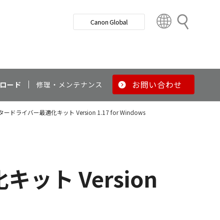
検
Canon Global
索
C
o
u
n
t
r
お問い合わせ
ロード
修理・メンテナンス
y
&
ードライバー最適化キット Version 1.17 for Windows
R
e
g
i
o
ット Version
n