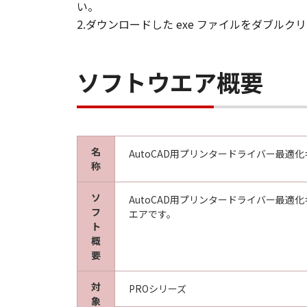
い。
2.ダウンロードした exe ファイルをダブ
ソフトウエア概要
名
AutoCAD用プリンタードライバー最適化キット Ve
称
ソ
AutoCAD用プリンタードライバー最適化
フ
エアです。
ト
概
要
対
PROシリーズ
象