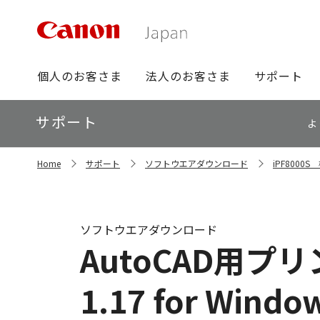
グ
個人のお客さま
法人のお客さま
サポート
ロ
ー
ロ
サポート
バ
よ
ー
ル
カ
ナ
サ
ル
Home
サポート
ソフトウエアダウンロード
iPF800
イ
ビ
ナ
ト
ビ
内
の
現
ソフトウエアダウンロード
在
AutoCAD用プ
位
置
1.17 for Windo