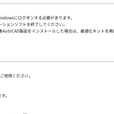
-ROM等の記憶媒体に格納されて提供されている場合、キヤノ
限でWindowsにログオンする必要があります。
許諾ソフトウエア」が格納されている記憶媒体（以下「メディア
ケーションソフトを終了してください。
期間中に「メディア」に物理的な欠陥が発見された場合には、
象AutoCAD製品をインストールした場合は、最適化キットを
状のまま』の状態で使用許諾されます。キヤノン、キヤノンの関
、商品性及び特定の目的への適合性の保証を含め、いかなる保
社、それらの販売代理店及び販売店は、「許諾ソフトウエア」の
的または付随的な損害を含むがこれらに限定されない）につい
ご使用ください。
連会社、それらの販売代理店及び販売店がかかる損害の可能性
社、それらの販売代理店及び販売店は、「本ソフトウエア」の使
ます。
いても、一切責任を負わないものとします。
に関するキヤノン、キヤノンの関連会社、それらの販売代理店及