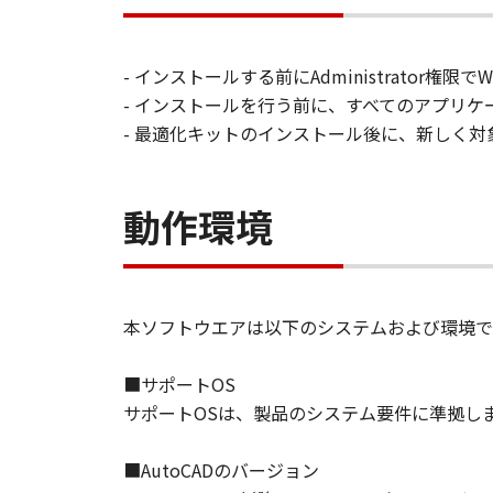
す。
保証
「許諾ソフトウエア」が、CD
- インストールする前にAdministrator権
購入した日から90日の間、「
- インストールを行う前に、すべてのアプリ
いことを保証します。当該保証
- 最適化キットのインストール後に、新しく対
します。
保証の否認・免責
(1) 「本ソフトウエア」は、『現
動作環境
店は、「本ソフトウエア」に関して
一切しないものとします。
(2) キヤノン、キヤノンの関連会
る損害（逸失利益及びその他の派生
本ソフトウエアは以下のシステムおよび環境で
す。例え、キヤノン、キヤノンの関
です。
■サポートOS
(3) キヤノン、キヤノンの関連会
サポートOSは、製品のシステム要件に準拠し
者との間に生じたいかなる紛争につ
(4) 以上が、「本ソフトウエア」
■AutoCADのバージョン
様の唯一の救済です。