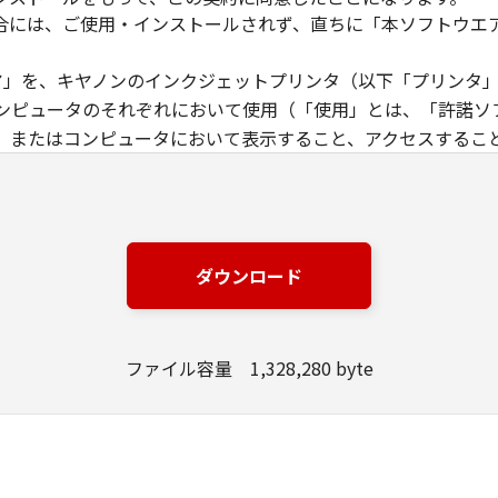
合には、ご使用・インストールされず、直ちに「本ソフトウエ
ウエア」を、キヤノンのインクジェットプリンタ（以下「プリンタ
ンピュータのそれぞれにおいて使用（「使用」とは、「許諾ソ
、またはコンピュータにおいて表示すること、アクセスするこ
す）することができます。お客様はまた、お客様が「プリンタ
下「指定ユーザ」と言います）に、本契約の条件の下で、「許
には、かかる「指定ユーザ」を本契約の条件に従わせることに
は、再使用許諾、譲渡、頒布、貸与その他の方法により、第三者
ダウンロード
エア」の全部または一部を修正、改変、リバース・エンジニアリ
た第三者にこのような行為をさせてはなりません。
ファイル容量 1,328,280 byte
場合を除き、キヤノンは「本ソフトウエア」に関する知的財産権
製物に係る権限及び所有権は、その内容によりキヤノンまたは