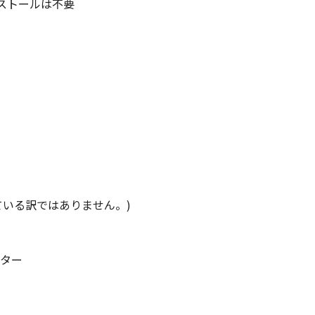
ンストールは不要
る外国政府より必要な認可等を得ることなしに「本ソフトウエ
ウエア」をインストールされた時点で発効し、下記(2)または(
」及びその複製物のすべてを廃棄及び消去することにより、本契
のいずれかの条項に違反した場合、直ちに本契約を終了させるこ
本契約の終了後直ちに、「本ソフトウエア」及びその複製物のすべ
とします。
GHTS NOTICE:
ている訳ではありません。)
," as that term is defined at 48 C.F.R. 2.101 (Oct 1995), co
 software documentation," as such terms are used in 48 C.
 227.7202-1 through 227.7202-4 (June 1995), all U.S. Governm
t forth herein. Manufacturer is Canon Inc./30-2, Shimomaru
ター
re"という語は、本契約における「本ソフトウエア」を意味するものと