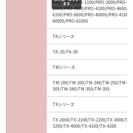
PRO-1000/PRO-1100/PRO-2000/PRO-21
ます
売代理店及び販売店は、「本ソフトウエア」の
2600/PRO-4000/PRO-4100/PRO-4600/P
使用に起因または関連してお客様と第三者との
6100/PRO-6600/PRO-4000S/PRO-4100S
間に生じたいかなる紛争についても、一切責任
6000S/PRO-6100S
を負わないものとします。
(4) 以上が、「本ソフトウエア」に関するキヤノ
TAシリーズ
ン、キヤノンの関連会社、それらの販売代理店
及び販売店のすべての責任であり、お客様の唯
TA-20/TA-30
一の救済です。
輸出
TMシリーズ
お客様は、日本国政府または関連する外国政府
より必要な認可等を得ることなしに「本ソフト
TM-200/TM-205/TM-240/TM-250/TM-25
ウエア」の全部または一部を、直接または間接
305/TM-340/TM-350/TM-355
に輸出してはなりません。
契約期間
(1) 本契約は、お客様が「本ソフトウエア」を
TXシリーズ
インストールされた時点で発効し、下記(2)また
は(3)により終了されるまで有効に存続します。
TX-2000/TX-2100/TX-2200/TX-3000/TX-
(2) お客様は、「本ソフトウエア」及びその複
3200/TX-4000/TX-4100/TX-4200