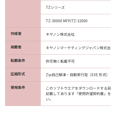
製物のすべてを廃棄及び消去することにより、
本契約を終了させることができます。
TZシリーズ
(3) キヤノンは、お客様が本契約のいずれかの条
項に違反した場合、直ちに本契約を終了させる
TZ-30000 MFP/TZ-32000
ことができます。
(4) お客様は、上記(3)による本契約の終了後直
作成者
キヤノン株式会社
ちに、「本ソフトウエア」及びその複製物のす
べてを廃棄及び消去するものとします。
掲載者
キヤノンマーケティングジャパン株式会社
準拠法
本契約は、日本国法に準拠するものとします。
転載条件
許可無く転載不可
U.S. GOVERNMENT RESTRICTED RIGHTS
NOTICE:
圧縮形式
The Software is a "commercial item," as that
Zip自己解凍・自動実行型（EXE 形式）
term is defined at 48 C.F.R. 2.101 (Oct 1995),
consisting of "commercial computer
使用条件
このソフトウエアをダウンロードする前に
software" and "commercial computer
記載してあります「使用許諾契約書」を必
い。
software documentation," as such terms are
used in 48 C.F.R. 12.212 (Sept 1995).
Consistent with 48 C.F.R. 12.212 and 48 C.F.R.