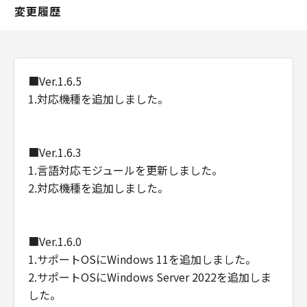
227.7202-1 through 227.7202-4 (June 1995),
変更履歴
all U.S. Government End Users shall acquire
the Software with only those rights set forth
herein. Manufacturer is Canon Inc./30-2,
Shimomaruko 3-chome, Ohta-ku, Tokyo 146-
■Ver.1.6.5
8501, Japan.
1.対応機種を追加しました。
本条において、"the Software"という語は、本
契約における「本ソフトウエア」を意味するも
のとします。
■Ver.1.6.3
1.言語対応モジュールを更新しました。
以上
2.対応機種を追加しました。
キヤノン株式会社
■Ver.1.6.0
1.サポートOSにWindows 11を追加しました。
2.サポートOSにWindows Server 2022を追加しま
した。