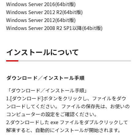
Windows Server 2016(64bit版)
るものではありません。
Windows Server 2012 R2(64bit版)
所有権
Windows Server 2012(64bit版)
「本ソフトウエア」及びその複製物に係る
Windows Server 2008 R2 SP1以降(64bit版)
権限及び所有権は、その内容によりキヤノ
ンまたはキヤノンのライセンサーに帰属し
ます。
インストールについて
保証
「許諾ソフトウエア」が、CD-ROM等の記
憶媒体に格納されて提供されている場合、
ダウンロード／インストール手順
キヤノンは、お客様が「許諾ソフトウエ
「ダウンロード／インストール手順」
ア」を購入した日から90日の間、「許諾ソ
1.[ダウンロード]ボタンをクリックし、ファイルをダウ
フトウエア」が格納されている記憶媒体
ンロードしてください。 ファイルの保存先は、お使いの
（以下「メディア」と言います）に物理的
コンピューターの設定をご確認ください。
な欠陥がないことを保証します。当該保証
2.ダウンロードした exe ファイルをダブルクリックして
期間中に「メディア」に物理的な欠陥が発
解凍すると、自動的にインストールが開始されます。
見された場合には、キヤノンは、「メディ