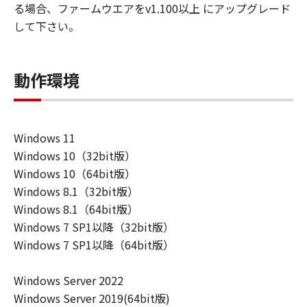
る場合、ファームウエアをv1.100以上 にアップグレード
エア」を使用させることができます。その
して下さい。
場合、お客様には、かかる「指定ユーザ」
を本契約の条件に従わせることにつき、す
べての責任を負っていただくものとしま
動作環境
す。 (2) お客様は、再使用許諾、譲渡、頒
布、貸与その他の方法により、第三者に
「本ソフトウエア」を使用もしくは利用さ
Windows 11
せることはできません。
Windows 10（32bit版）
(3) お客様は、「本ソフトウエア」の全部
Windows 10（64bit版）
または一部を修正、改変、リバース・エン
Windows 8.1（32bit版）
ジニアリング、逆コンパイルまたは逆アセ
Windows 8.1（64bit版）
ンブル等することはできません。また第三
Windows 7 SP1以降（32bit版）
者にこのような行為をさせてはなりませ
Windows 7 SP1以降（64bit版）
ん。
(4) 本契約に明示的に定める場合を除き、
Windows Server 2022
キヤノンは「本ソフトウエア」に関する知
Windows Server 2019(64bit版)
的財産権のいかなる権利もお客様に付与す