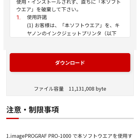
使用・インストールされず、直ちに「本ソフト
ウエア」を破棄して下さい。
使用許諾
(1) お客様は、「本ソフトウエア」を、キ
ヤノンのインクジェットプリンタ（以下
「プリンタ」と言います）に直接またはネ
ットワークを通じ接続される複数のコンピ
ュータのそれぞれにおいて使用（「使用」
ダウンロード
とは、「許諾ソフトウエア」をコンピュー
タの記憶媒体上にインストールすること、
またはコンピュータにおいて表示するこ
ファイル容量 11,131,008 byte
と、アクセスすること、読み出すこと、も
しくは実行することのいずれも含むものと
します）することができます。お客様はま
注意・制限事項
た、お客様が「プリンタ」を使用すること
を許可したお客様のイントラネット内のユ
ーザ（以下「指定ユーザ」と言います）
1.imagePROGRAF PRO-1000 で本ソフトウエアを使用す
に、本契約の条件の下で、「許諾ソフトウ