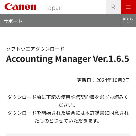
検
このページの本文へ
メ
索
ロ
ニ
menu
サポート
ー
ュ
カ
ー
ル
ナ
ソフトウエアダウンロード
ビ
Accounting Manager Ver.1.6.5
更新日：2024年10月2日
ダウンロード前に下記の使用許諾契約書を必ずお読みく
ださい。
ダウンロードを開始された場合には本許諾書に同意され
たものとさせていただきます。