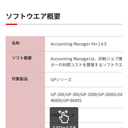
ア」を交換いたします。
保証の否認・免責
ソフトウエア概要
(1) 「本ソフトウエア」は、『現状のまま』の
状態で使用許諾されます。キヤノン、キヤノン
の関連会社、それらの販売代理店及び販売店
は、「本ソフトウエア」に関して、商品性及び
名称
特定の目的への適合性の保証を含め、いかなる
Accounting Manager Ver.1.6.5
保証も、明示たると黙示たるとを問わず一切し
ないものとします。
ソフト概要
Accounting Managerは、印刷ジョブ
(2) キヤノン、キヤノンの関連会社、それらの販
ターの利用コストを管理するソフトウエア
売代理店及び販売店は、「許諾ソフトウエア」
の使用または使用不能から生ずるいかなる損害
対象製品
GPシリーズ
（逸失利益及びその他の派生的または付随的な
損害を含むがこれらに限定されない）につい
GP-200/GP-300/GP-2000/GP-2600S/GP-4
て、一切の責任を負わないものとします。例
4600S/GP-6600S
え、キヤノン、キヤノンの関連会社、それらの
販売代理店及び販売店がかかる損害の可能性に
PROシリーズ
ついて知らされていた場合でも同様です。
(3) キヤノン、キヤノンの関連会社、それらの販
スクロールでき