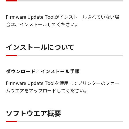
を許可したお客様のイントラネット内のユ
ーザ（以下「指定ユーザ」と言います）
Firmware Update Toolがインストールされていない場
に、本契約の条件の下で、「許諾ソフトウ
合は、インストールしてください。
エア」を使用させることができます。その
場合、お客様には、かかる「指定ユーザ」
を本契約の条件に従わせることにつき、す
インストールについて
べての責任を負っていただくものとしま
す。 (2) お客様は、再使用許諾、譲渡、頒
布、貸与その他の方法により、第三者に
ダウンロード／インストール手順
「本ソフトウエア」を使用もしくは利用さ
せることはできません。
Firmware Update Toolを使用してプリンターのファー
(3) お客様は、「本ソフトウエア」の全部
ムウエアをアップロードしてください。
または一部を修正、改変、リバース・エン
ジニアリング、逆コンパイルまたは逆アセ
ンブル等することはできません。また第三
ソフトウエア概要
者にこのような行為をさせてはなりませ
ん。