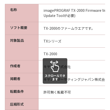
(4) 本契約に明示的に定める場合を除き、
キヤノンは「本ソフトウエア」に関する知
名称
imagePROGRAF TX-2000 Firmware Ver.1
的財産権のいかなる権利もお客様に付与す
Update Toolが必要)
るものではありません。
ソフト概要
TX-2000のファームウエアです。
所有権
「本ソフトウエア」及びその複製物に係る
対象製品
TXシリーズ
権限及び所有権は、その内容によりキヤノ
ンまたはキヤノンのライセンサーに帰属し
TX-2000
ます。
保証
作成者
キヤノン株式会社
「許諾ソフトウエア」が、CD-ROM等の記
スクロールでき
憶媒体に格納されて提供されている場合、
掲載者
ます
キヤノンマーケティングジャパン株式会社
キヤノンは、お客様が「許諾ソフトウエ
ア」を購入した日から90日の間、「許諾ソ
転載条件
許可無く転載不可
フトウエア」が格納されている記憶媒体
（以下「メディア」と言います）に物理的
圧縮形式