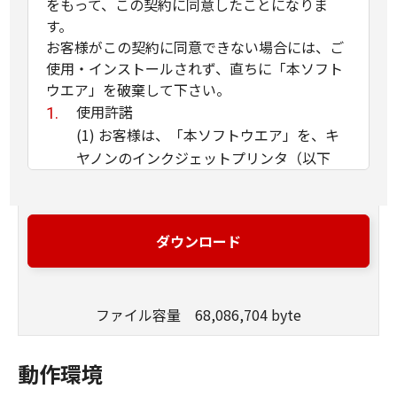
をもって、この契約に同意したことになりま
す。
お客様がこの契約に同意できない場合には、ご
使用・インストールされず、直ちに「本ソフト
ウエア」を破棄して下さい。
使用許諾
(1) お客様は、「本ソフトウエア」を、キ
ヤノンのインクジェットプリンタ（以下
「プリンタ」と言います）に直接またはネ
ットワークを通じ接続される複数のコンピ
ュータのそれぞれにおいて使用（「使用」
ダウンロード
とは、「許諾ソフトウエア」をコンピュー
タの記憶媒体上にインストールすること、
またはコンピュータにおいて表示するこ
ファイル容量 68,086,704 byte
と、アクセスすること、読み出すこと、も
しくは実行することのいずれも含むものと
します）することができます。お客様はま
動作環境
た、お客様が「プリンタ」を使用すること