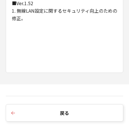
■Ver.1.52
販売代理店及び販売店がかかる損害の可能性に
1. 無線LAN設定に関するセキュリティ向上のための
ついて知らされていた場合でも同様です。
修正。
(3) キヤノン、キヤノンの関連会社、それらの販
売代理店及び販売店は、「本ソフトウエア」の
使用に起因または関連してお客様と第三者との
間に生じたいかなる紛争についても、一切責任
を負わないものとします。
(4) 以上が、「本ソフトウエア」に関するキヤノ
ン、キヤノンの関連会社、それらの販売代理店
及び販売店のすべての責任であり、お客様の唯
一の救済です。
輸出
お客様は、日本国政府または関連する外国政府
より必要な認可等を得ることなしに「本ソフト
ウエア」の全部または一部を、直接または間接
に輸出してはなりません。
戻る
契約期間
(1) 本契約は、お客様が「本ソフトウエア」を