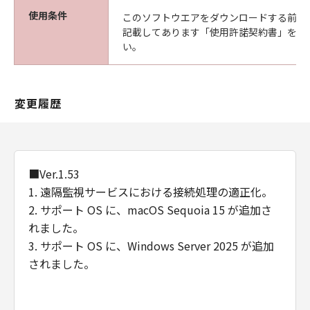
な欠陥がないことを保証します。当該保証
使用条件
このソフトウエアをダウンロードする前に
期間中に「メディア」に物理的な欠陥が発
記載してあります「使用許諾契約書」を必
見された場合には、キヤノンは、「メディ
い。
ア」を交換いたします。
保証の否認・免責
(1) 「本ソフトウエア」は、『現状のまま』の
変更履歴
状態で使用許諾されます。キヤノン、キヤノン
の関連会社、それらの販売代理店及び販売店
は、「本ソフトウエア」に関して、商品性及び
特定の目的への適合性の保証を含め、いかなる
保証も、明示たると黙示たるとを問わず一切し
■Ver.1.53
ないものとします。
1. 遠隔監視サービスにおける接続処理の適正化。
(2) キヤノン、キヤノンの関連会社、それらの販
2. サポート OS に、macOS Sequoia 15 が追加さ
売代理店及び販売店は、「許諾ソフトウエア」
れました。
の使用または使用不能から生ずるいかなる損害
3. サポート OS に、Windows Server 2025 が追加
（逸失利益及びその他の派生的または付随的な
されました。
損害を含むがこれらに限定されない）につい
て、一切の責任を負わないものとします。例
え、キヤノン、キヤノンの関連会社、それらの