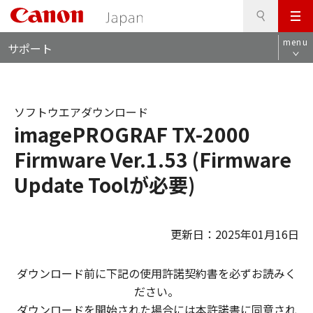
検
このページの本文へ
メ
索
ロ
ニ
menu
サポート
ー
ュ
カ
ー
ル
ナ
ソフトウエアダウンロード
ビ
imagePROGRAF TX-2000
Firmware Ver.1.53 (Firmware
Update Toolが必要)
更新日：2025年01月16日
ダウンロード前に下記の使用許諾契約書を必ずお読みく
ださい。
ダウンロードを開始された場合には本許諾書に同意され