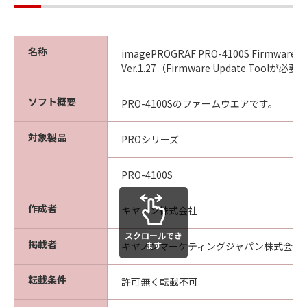
ん。
(4) 本契約に明示的に定める場合を除き、
キヤノンは「本ソフトウエア」に関する知
名称
imagePROGRAF PRO-4100S Firmware
的財産権のいかなる権利もお客様に付与す
Ver.1.27（Firmware Update Toolが必要
るものではありません。
ソフト概要
PRO-4100Sのファームウエアです。
所有権
「本ソフトウエア」及びその複製物に係る
対象製品
PROシリーズ
権限及び所有権は、その内容によりキヤノ
ンまたはキヤノンのライセンサーに帰属し
PRO-4100S
ます。
保証
作成者
キヤノン株式会社
「許諾ソフトウエア」が、CD-ROM等の記
スクロールでき
憶媒体に格納されて提供されている場合、
掲載者
ます
キヤノンマーケティングジャパン株式会社
キヤノンは、お客様が「許諾ソフトウエ
ア」を購入した日から90日の間、「許諾ソ
転載条件
許可無く転載不可
フトウエア」が格納されている記憶媒体