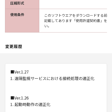
（以下「メディア」と言います）に物理的
圧縮形式
な欠陥がないことを保証します。当該保証
使用条件
このソフトウエアをダウンロードする前に
期間中に「メディア」に物理的な欠陥が発
記載してあります「使用許諾契約書」を必
見された場合には、キヤノンは、「メディ
い。
ア」を交換いたします。
保証の否認・免責
(1) 「本ソフトウエア」は、『現状のまま』の
変更履歴
状態で使用許諾されます。キヤノン、キヤノン
の関連会社、それらの販売代理店及び販売店
は、「本ソフトウエア」に関して、商品性及び
特定の目的への適合性の保証を含め、いかなる
保証も、明示たると黙示たるとを問わず一切し
■Ver.1.27
ないものとします。
1. 遠隔監視サービスにおける接続処理の適正化
(2) キヤノン、キヤノンの関連会社、それらの販
売代理店及び販売店は、「許諾ソフトウエア」
の使用または使用不能から生ずるいかなる損害
■Ver.1.26
（逸失利益及びその他の派生的または付随的な
1. 起動時動作の適正化
損害を含むがこれらに限定されない）につい