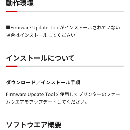
します）することができます。お客様はま
動作環境
た、お客様が「プリンタ」を使用すること
を許可したお客様のイントラネット内のユ
ーザ（以下「指定ユーザ」と言います）
■Firmware Update Toolがインストールされていない
に、本契約の条件の下で、「許諾ソフトウ
場合はインストールしてください。
エア」を使用させることができます。その
場合、お客様には、かかる「指定ユーザ」
を本契約の条件に従わせることにつき、す
インストールについて
べての責任を負っていただくものとしま
す。 (2) お客様は、再使用許諾、譲渡、頒
布、貸与その他の方法により、第三者に
ダウンロード／インストール手順
「本ソフトウエア」を使用もしくは利用さ
せることはできません。
Firmware Update Toolを使用してプリンターのファー
(3) お客様は、「本ソフトウエア」の全部
ムウエアをアップデートしてください。
または一部を修正、改変、リバース・エン
ジニアリング、逆コンパイルまたは逆アセ
ンブル等することはできません。また第三
ソフトウエア概要
者にこのような行為をさせてはなりませ