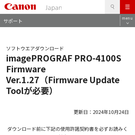
検
このページの本文へ
メ
索
ロ
ニ
menu
サポート
ー
ュ
カ
ー
ル
ナ
ソフトウエアダウンロード
ビ
imagePROGRAF PRO-4100S
Firmware
Ver.1.27（Firmware Update
Toolが必要）
更新日：2024年10月24日
ダウンロード前に下記の使用許諾契約書を必ずお読みく