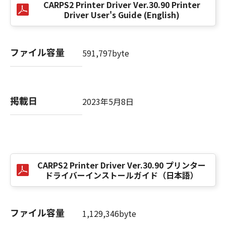
CARPS2 Printer Driver Ver.30.90 Printer
(3) お客様が本契約書のいずれかの条項に違反
Driver User's Guide (English)
した場合、本契約書は直ちに終了します。
(4) お客様は、上記(3)によって本契約書が終了
した場合、速やかに、「本ソフトウェア」およ
ファイル容量
591,797byte
びその複製物のすべてを廃棄または消去するも
のとします。
(5) 上記にかかわらず、本契約書第2条、第4条
から第7条まで、第8条第4項および第10条の規
掲載日
2023年5月8日
定は、本契約書の終了後も効力を有します。
９．U.S. GOVERNMENT RESTRICTED RIGHTS
NOTICE
“米国政府エンドユーザー”とは、米国政府の機
CARPS2 Printer Driver Ver.30.90 プリンター
関また団体を意味します。もしお客様が米国政
ドライバーインストールガイド（日本語）
府エンドユーザーである場合、以下の規定が適
用されます：The SOFTWARE is a "commercial
item," as that term is defined at 48 C.F.R.
ファイル容量
1,129,346byte
2.101 (Oct 1995), consisting of "commercial