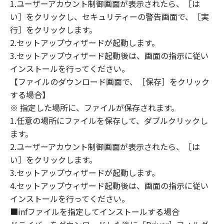
(1) 「本ソフトウェア」は、『現状のまま』の
1.ユーザーアカウント制御画面が表示されたら、［は
状態で使用許諾されます。キヤノン、キヤノン
い］をクリックし、セキュリティーの警告画面で、［実
のライセンサー、キヤノンの子会社、キヤノン
行］をクリックします。
の関連会社、それらの販売代理店または販売店
2.セットアップウィザードが起動します。
のいずれも、「本ソフトウェア」に関して、商
3.セットアップウィザード起動後は、画面の指示に従い
品性および特定の目的への適合性の保証を含
インストールを行ってください。
め、いかなる保証も、明示たると黙示たるとを
【ファイルのダウンロード画面で、［保存］をクリック
問わず一切しないものとします。
する場合】
(2) キヤノン、キヤノンのライセンサー、キヤノ
※ 指定した場所に、ファイルが保存されます。
ンの子会社、キヤノンの関連会社、それらの販
1.任意の場所にファイルを保存して、ダブルクリックし
売代理店または販売店のいずれも、「本ソフト
ウェア」の使用または使用不能から生ずるいか
ます。
なる損害（逸失利益およびその他の派生的また
2.ユーザーアカウント制御画面が表示されたら、［は
は付随的な損害を含むがこれらに限定されない
い］をクリックします。
全ての損害を言います。）について、適用法で
3.セットアップウィザードが起動します。
認められる限り、一切の責任を負わないものと
4.セットアップウィザード起動後は、画面の指示に従い
します。たとえ、キヤノン、キヤノンのライセ
インストールを行ってください。
ンサー、キヤノンの子会社、キヤノンの関連会
■infファイルを指定してインストールする場合
社、それらの販売代理店または販売店がかかる