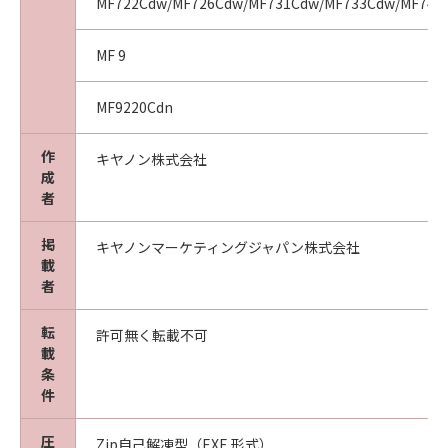
MF722Cdw/MF726Cdw/MF731Cdw/MF733Cdw/MF741
MF 9
MF9220Cdn
作
キヤノン株式会社
成
者
掲
キヤノンマーケティングジャパン株式会社
載
者
転
許可無く転載不可
載
条
件
圧
Zip自己解凍型（EXE 形式）