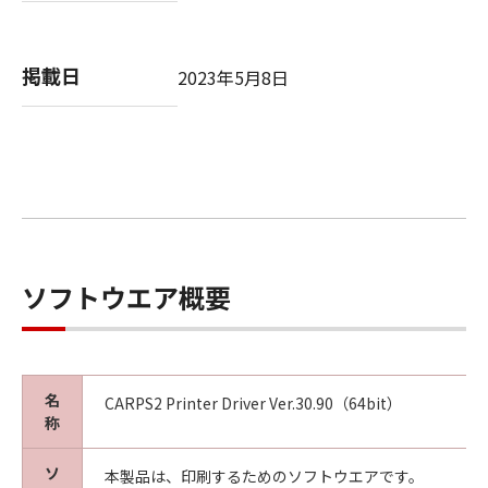
computer software" and "commercial
computer software documentation," as such
terms are used in 48 C.F.R. 12.212 (Sept 1995).
掲載日
2023年5月8日
Consistent with 48 C.F.R. 12.212 and 48 C.F.R.
227.7202-1 through 227.7202-4 (June 1995),
all U.S. Government End Users shall acquire
the SOFTWARE with only those rights set
forth herein. The manufacturer is Canon
Inc./30-2, Shimomaruko 3-chome, Ohta-ku,
Tokyo 146-8501, Japan.
本条項中で使用される"the SOFTWARE"とは、
本契約書中で定義される「本ソフトウェア」を
ソフトウエア概要
意味し、指し示すものとします。
10．分離可能性
本契約書のいずれかの条項またはその一部が法
名
CARPS2 Printer Driver Ver.30.90（64bit）
律により無効であると決定された場合でも、そ
称
の他の条項は完全に有効に存続するものとしま
す。
ソ
本製品は、印刷するためのソフトウエアです。