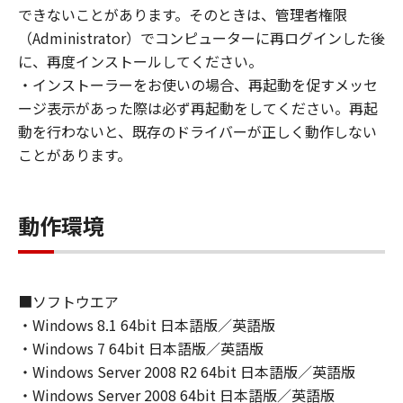
(1) お客様は、再使用許諾、譲渡、販売、頒
できないことがあります。そのときは、管理者権限
布、リースもしくは貸与その他の方法により、
（Administrator）でコンピューターに再ログインした後
第三者に「本ソフトウェア」を使用させること
に、再度インストールしてください。
はできません。
・インストーラーをお使いの場合、再起動を促すメッセ
(2) お客様は、「本ソフトウェア」の全部また
ージ表示があった際は必ず再起動をしてください。再起
は一部を修正、改変、逆コンパイル、逆アセン
動を行わないと、既存のドライバーが正しく動作しない
ブル、その他リバースエンジニアリング等する
ことがあります。
ことはできません。また第三者にこのような行
為をさせてはなりません。
動作環境
３．著作権表示
お客様は、「本ソフトウェア」に含まれるキヤ
ノンまたはキヤノンのライセンサーの著作権表
示を変更し、除去しもしくは削除してはなりま
■ソフトウエア
せん。
・Windows 8.1 64bit 日本語版／英語版
・Windows 7 64bit 日本語版／英語版
４．所有権
・Windows Server 2008 R2 64bit 日本語版／英語版
「本ソフトウェア」に係る権原および所有権
・Windows Server 2008 64bit 日本語版／英語版
は、その内容によりキヤノンまたはキヤノンの