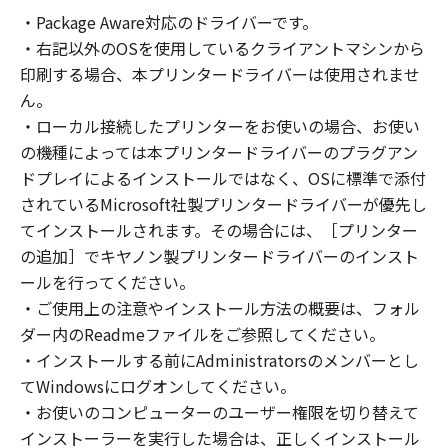
の非独占的権利をお客様に対して許諾します。
・Package Aware対応のドライバーです。
お客様は、また「指定機器」にネットワークを
・右記以外のOSを使用しているクライアントマシンから
通じて接続されたコンピューター上で、かかる
コンピューターの使用者に対して「本ソフトウ
印刷する場合、本プリンタードライバーは使用されませ
ェア」を使用させることができますが、かかる
ん。
コンピューターの使用者に本契約書上の義務お
・ローカル接続したプリンターをお使いの場合、お使い
よび条件を遵守させるとともに、その履行に関
の機種によっては本プリンタードライバーのプラグアン
し全責任を負うことを条件とします。
ドプレイによるインストールではなく、OSに標準で添付
(2) お客様は、上記(1)に基づいて「本ソフトウ
されているMicrosoft社製プリンタードライバーが優先し
ェア」を使用するためのバックアップとして、
てインストールされます。その場合には、［プリンター
「本ソフトウェア」を１部、複製することがで
の追加］でキヤノン製プリンタードライバーのインスト
きます。
ールを行ってください。
(3) 上記(1)および(2)に定める場合を除き、キヤ
・ご使用上の注意やインストール方法の概要は、フォル
ノンまたはキヤノンのライセンサーのいかなる
ダー内のReadmeファイルをご参照してください。
知的財産権も、明示たると黙示たるとを問わ
・インストールする前にAdministratorsのメンバーとし
ず、本契約書によってお客様に譲渡あるいは許
諾されるものではありません。
てWindowsにログオンしてください。
・お使いのコンピューターのユーザー権限を切り替えて
２．制限
インストーラーを実行した場合は、正しくインストール