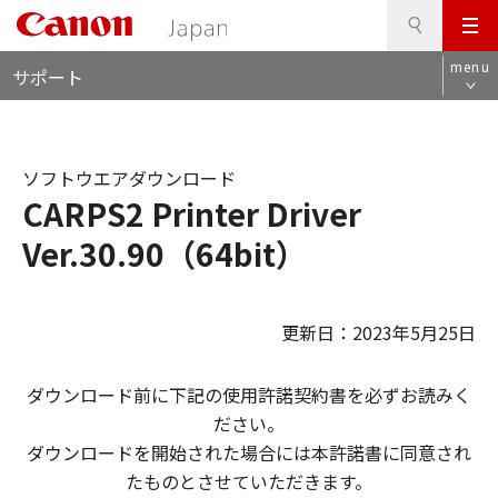
検
このページの本文へ
メ
索
ロ
ニ
menu
サポート
ー
ュ
カ
ー
ル
ナ
ソフトウエアダウンロード
ビ
CARPS2 Printer Driver
Ver.30.90（64bit）
更新日：2023年5月25日
ダウンロード前に下記の使用許諾契約書を必ずお読みく
ださい。
ダウンロードを開始された場合には本許諾書に同意され
たものとさせていただきます。