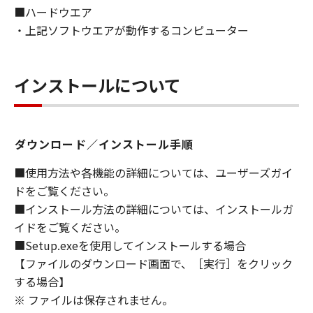
■ハードウエア
ライセンサーに帰属します。
・上記ソフトウエアが動作するコンピューター
５．輸出
お客様は、日本国政府または関連する外国政府
より必要な許可等を得ることなしに、「本ソフ
インストールについて
トウェア」の全部または一部を、直接または間
接に輸出してはなりません。
ダウンロード／インストール手順
６．サポートおよびアップデート
キヤノン、キヤノンの子会社、関係会社、それ
■使用方法や各機能の詳細については、ユーザーズガイ
らの販売代理店および販売店、並びにキヤノン
ドをご覧ください。
のライセンサーは、お客様による「本ソフトウ
■インストール方法の詳細については、インストールガ
ェア」の使用を支援すること、および「本ソフ
イドをご覧ください。
トウェア」に対してアップデート、バグの修正
■Setup.exeを使用してインストールする場合
あるいはサポートを行うことについて、いかな
【ファイルのダウンロード画面で、［実行］をクリック
る責任も負うものではありません。
する場合】
７．保証の否認・免責
※ ファイルは保存されません。