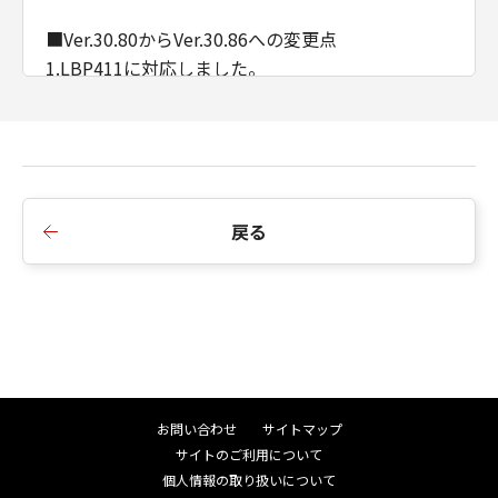
■Ver.30.80からVer.30.86への変更点
1.LBP411に対応しました。
2.オートカラー処理方式に対応しました。
3.印刷色に合わせたプレビュー機能を削除しまし
た。
■Ver.30.70からVer.30.80への変更点
戻る
1.MF753Cdw/ MF751Cdw、LBP671Cに対応しまし
た。
2.インストーラーのダイアログ背景画像、アイコン
を変更しました。
3.インストーラーの探索時にSNMPコミュニティ名
を設定できるよう変更しました。
お問い合わせ
サイトマップ
■Ver.30.60からVer.30.70への変更点
サイトのご利用について
1.MF656Cdw/ MF654Cdw、MF457dwに対応しま
個人情報の取り扱いについて