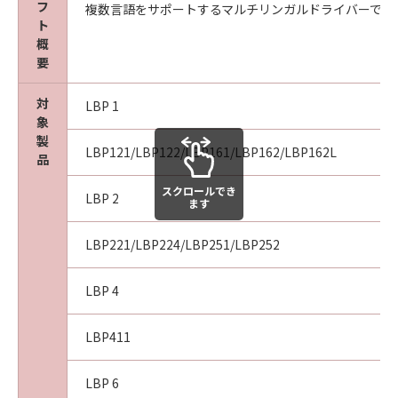
フ
複数言語をサポートするマルチリンガルドライバーです
ト
概
以 上
要
キヤノン株式会社
対
LBP 1
象
No. I010G020473
製
LBP121/LBP122/LBP161/LBP162/LBP162L
品
スクロールでき
LBP 2
ます
LBP221/LBP224/LBP251/LBP252
LBP 4
LBP411
LBP 6