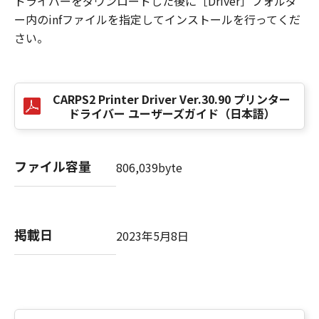
ドライバーをダウンロードした後に［Driver］フォルダ
損害の可能性について知らされていた場合でも
ー内のinfファイルを指定してインストールを行ってくだ
同様です。
さい。
(3) キヤノン、キヤノンのライセンサー、キヤノ
ンの子会社、キヤノンの関連会社、それらの販
売代理店または販売店のいずれも、「本ソフト
ウェア」、または「本ソフトウェア」の使用に
CARPS2 Printer Driver Ver.30.90 プリンター
起因または関連してお客様と第三者との間に生
ドライバー ユーザーズガイド（日本語）
じたいかなる紛争についても、一切責任を負わ
ないものとします。
ファイル容量
806,039byte
８．契約期間
(1) 本契約書は、お客様が、『同意』を示す下
記のボタンをクリックした時点、または「本ソ
フトウェア」をインストールした時点で発効
掲載日
2023年5月8日
し、下記(2)または(3)により終了されるまで有
効に存続します。
(2) お客様は、「本ソフトウェア」およびその
複製物のすべてを廃棄および消去することによ
り、本契約書を終了させることができます。