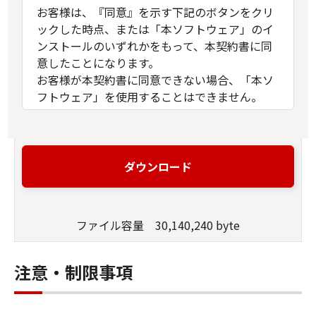
お客様は、『同意』を示す下記のボタンをクリ
ックした時点、または「本ソフトウェア」のイ
ンストールのいずれかをもって、本契約書に同
意したことになります。
お客様が本契約書に同意できない場合、「本ソ
フトウェア」を使用することはできません。
１．許諾
(1) キヤノンは、お客様が「キヤノン製品」を利
用する目的のために、「キヤノン製品」に直接
ダウンロード
またはネットワークを通じ接続される複数のコ
ンピューター（以下「指定機器」と言いま
す。）において、「本ソフトウェア」を使用
ファイル容量 30,140,240 byte
（本契約書においては、「本ソフトウェア」を
コンピューターの記憶媒体上にインストールす
ること、またはコンピューターにおいて表示す
注意・制限事項
ること、アクセスすること、もしくは実行する
ことのいずれも含むものとします。）するため