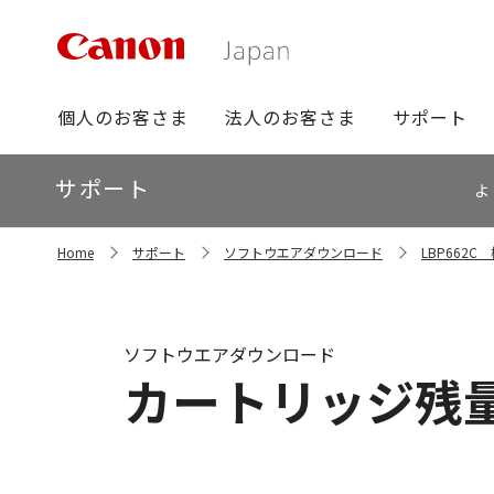
グ
個人のお客さま
法人のお客さま
サポート
ロ
ー
ロ
サポート
バ
よ
ー
ル
カ
ナ
サ
ル
Home
サポート
ソフトウエアダウンロード
LBP662
イ
ビ
ナ
ト
ビ
内
の
現
ソフトウエアダウンロード
在
カートリッジ残量お知
位
置