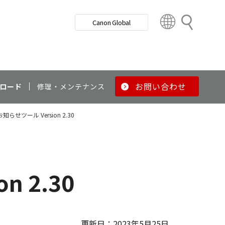
検
Canon Global
索
C
o
u
n
t
r
お問い合わせ
ロード
修理・メンテナンス
y
&
せツール Version 2.30
R
e
g
i
o
 2.30
n
更新日：2023年5月25日