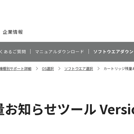
このページの本文へ
企業情報
くあるご質問
マニュアルダウンロード
ソフトウエアダウン
C 機種別サポート詳細
OS選択
ソフトウエア選択
カートリッジ残量お知ら
らせツール Version