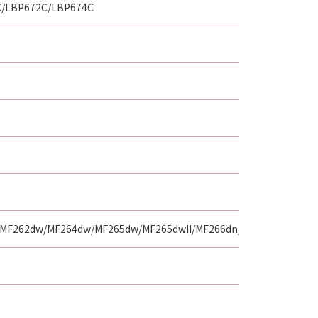
C/LBP672C/LBP674C
F262dw/MF264dw/MF265dw/MF265dwII/MF266dn/MF266dnII/MF26