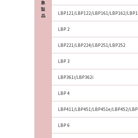
象
製
LBP121/LBP122/LBP161/LBP162/LBP1
品
LBP 2
LBP221/LBP224/LBP251/LBP252
LBP 3
LBP361i/LBP362i
LBP 4
LBP411/LBP451/LBP451e/LBP452/LBP
LBP 6