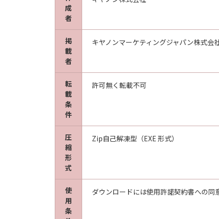
成
者
掲
キヤノンマーケティングジャパン株式会
載
者
転
許可無く転載不可
載
条
件
圧
Zip自己解凍型（EXE 形式）
縮
形
式
使
ダウンロードには使用許諾契約書への同
用
条