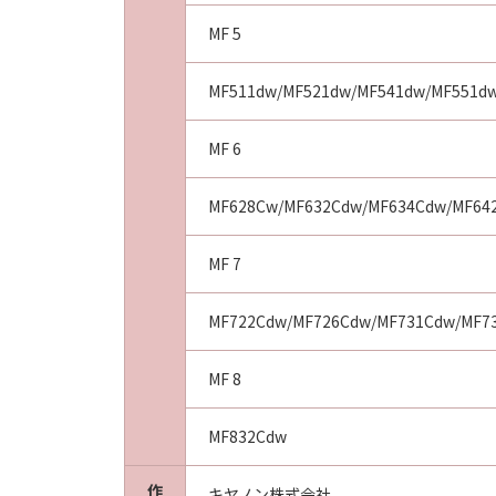
MF 5
MF511dw/MF521dw/MF541dw/MF551d
MF 6
MF628Cw/MF632Cdw/MF634Cdw/MF64
MF 7
MF722Cdw/MF726Cdw/MF731Cdw/MF7
MF 8
MF832Cdw
作
キヤノン株式会社