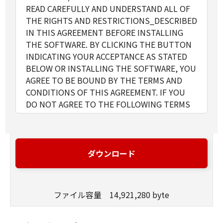
READ CAREFULLY AND UNDERSTAND ALL OF
THE RIGHTS AND RESTRICTIONS_DESCRIBED
IN THIS AGREEMENT BEFORE INSTALLING
THE SOFTWARE. BY CLICKING THE BUTTON
INDICATING YOUR ACCEPTANCE AS STATED
BELOW OR INSTALLING THE SOFTWARE, YOU
AGREE TO BE BOUND BY THE TERMS AND
CONDITIONS OF THIS AGREEMENT. IF YOU
DO NOT AGREE TO THE FOLLOWING TERMS
AND CONDITIONS OF THIS AGREEMENT, DO
NOT USE THE SOFTWARE. NO REFUND WILL
BE MADE BECAUSE THE SOFTWARE WAS
PROVIDED TO YOU AT NO CHARGE.
ダウンロード
1. GRANT OF LICENSE
Canon grants you a personal, limited and non-
exclusive license to use ("use" as used herein
ファイル容量 14,921,280 byte
shall include storing, loading, installing,
accessing, executing or displaying) the