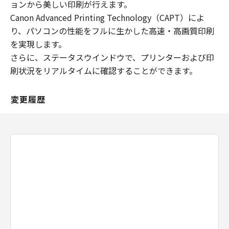
ョンから美しい印刷が行えます。
TO USE THE SOFTWARE EVEN IF EITHER
Canon Advanced Printing Technology（CAPT）によ
CANON, CANON'S SUBSIDIARIES OR
り、パソコンの性能をフルに生かした高速・高画質印刷
AFFILIATES, THEIR DISTRIBUTORS, DEALERS
を実現します。
OR CANON'S LICENSORS HAVE BEEN ADVISED
さらに、ステータスウインドウで、プリンターおよび印
OF THE POSSIBILITY OF SUCH DAMAGES.
SOME STATES OR LEGAL JURISDICTIONS DO
刷状況をリアルタイムに確認することができます。
NOT ALLOW THE LIMITATION OR EXCLUSION
OF LIABILITY FOR INCIDENTAL OR
変更履歴
CONSEQUENTIAL DAMAGES, OR PERSONAL
INJURY OR DEATH RESULTING FROM
NEGLIGENCE ON THE PART OF SELLER, SO
THE ABOVE LIMITATION OR EXCLUSION MAY
NOT APPLY TO YOU.
[RELEASE OF LIABILITY] TO THE FULL
EXTENT PERMITTED BY APPLICABLE LAW,
YOU HEREBY RELEASE CANON, CANON'S
SUBSIDIARIES AND AFFILIATES, THEIR
DISTRIBUTORS, DEALERS AND CANON'S