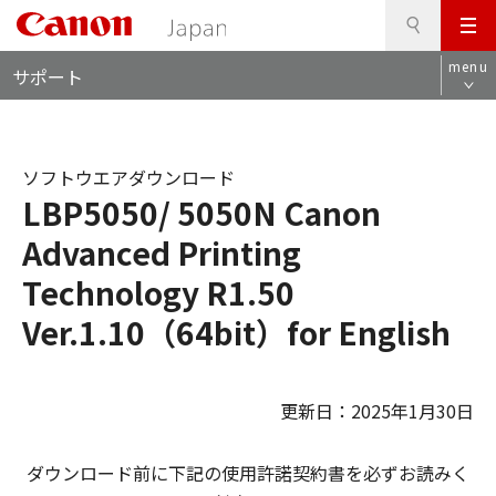
検
このページの本文へ
メ
索
ロ
ニ
menu
サポート
ー
ュ
カ
ー
ル
ナ
ソフトウエアダウンロード
ビ
LBP5050/ 5050N Canon
Advanced Printing
Technology R1.50
Ver.1.10（64bit）for English
更新日：2025年1月30日
ダウンロード前に下記の使用許諾契約書を必ずお読みく