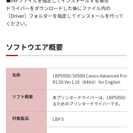
■INFファイルを指定してインストールする場合
ANY KIND, EITHER EXPRESSED OR IMPLIED,
INCLUDING, BUT NOT LIMITED TO THE
ドライバーをダウンロードした後にファイル内の
IMPLIED WARRANTIES OF MERCHANTABILITY
［Driver］フォルダーを指定してインストールを行って
AND FITNESS FOR A PARTICULAR PURPOSE.
ください。
THE ENTIRE RISK AS TO THE QUALITY AND
PERFORMANCE OF THE SOFTWARE IS WITH
YOU. SHOULD THE SOFTWARE PROVE
ソフトウエア概要
DEFECTIVE, YOU ASSUME THE ENTIRE COST
OF ALL NECESSARY SERVICING, REPAIR OR
CORRECTION. SOME STATES OR LEGAL
JURISDICTIONS DO NOT ALLOW THE
名称
LBP5050/ 5050N Canon Advanced Printi
EXCLUSION OF IMPLIED WARRANTIES, SO
R1.50 Ver.1.10（64bit）for English
THE ABOVE EXCLUSION MAY NOT APPLY TO
YOU.
ソフト概要
本プリンタードライバーは、LBP5050/ LB
THIS WARRANTY GIVES YOU SPECIFIC LEGAL
るためのプリンタードライバーです。
RIGHTS AND YOU MAY ALSO HAVE OTHER
RIGHTS WHICH VARY FROM STATE TO STATE
対象製品
LBP 5
OR JURISDICTION_TO JURISDICTION.
NEITHER CANON, CANON'S SUBSIDIARIES OR