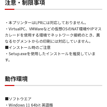
Software solely for the use with Products
注意・制限事項
only on computers directly or via network
connected to the Products (the "Designated
Computer").
・本プリンターはLPRには対応しておりません。
You may allow other users of other
・VirtualPC、VMWareなどの仮想OSのNAT環境やIPマス
computers connected to your Designated
Computer to use the Software, provided that
カレードを使用する環境でネットワーク接続のとき、異
you must assure that all such users shall abide
なるセグメントからの印刷には対応していません。
by the terms of this Agreement and shall be
■インストール時のご注意
subject to restrictions and obligations borne
・Setup.exeを使用したインストールを推奨していま
by you hereunder.
す。
You may make one copy of the Software
solely for a back-up purpose.
2. RESTRICTIONS
動作環境
You shall not use the Software except as
expressly granted or permitted herein, and
shall not assign, sublicense, sell, rent, lease,
loan, convey or transfer to any third party the
■ソフトウエア
Software. You shall not alter, translate or
・Windows 11 64bit 英語版