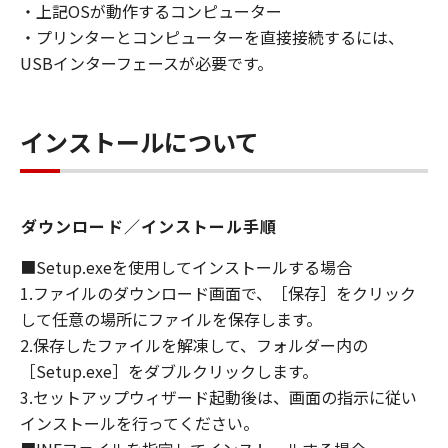
・上記OSが動作するコンピューター
restrictions and regulations of the country
・プリンターとコンピューターを直接接続するには、
involved, and not to export or re-export,
USBインターフェースが必要です。
directly or indirectly, the Software in
violation of any such laws, restrictions and
regulations, or without all necessary
インストールについて
approvals.
6. NO SUPPORT
NEITHER CANON, CANON'S SUBSIDIARIES OR
AFFILIATES, THEIR DISTRIBUTORS, OR
ダウンロード／インストール手順
DEALERS NOR CANON'S LICENSORS ARE
RESPONSIBLE FOR MAINTAINING OR
■Setup.exeを使用してインストールする場合
HELPING YOU TO USE THE SOFTWARE. NO
1.ファイルのダウンロード画面で、［保存］をクリック
UPDATES, FIXES OR SUPPORTS WILL BE
して任意の場所にファイルを保存します。
MADE AVAILABLE FOR THE SOFTWARE.
2.保存したファイルを解凍して、フォルダー内の
7. NO WARRANTY AND DISCLAIMER OF
［Setup.exe］をダブルクリックします。
INDEMNITY
3.セットアップウィザード起動後は、画面の指示に従い
[NO WARRANTY] THE SOFTWARE IS
インストールを行ってください。
PROVIDED "AS IS" WITHOUT WARRANTY_OF