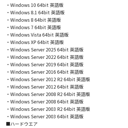
convert to another programming language,
・Windows 10 64bit 英語版
modify, disassemble, decompile or otherwise
・Windows 8.1 64bit 英語版
reverse engineer the Software and you shall
・Windows 8 64bit 英語版
not have any third party to do so.
・Windows 7 64bit 英語版
3. COPYRIGHT NOTICE
・Windows Vista 64bit 英語版
You shall not modify, remove or delete any
・Windows XP 64bit 英語版
copyright notice of Canon or its licensors
・Windows Server 2025 64bit 英語版
contained in the Software, including any copy
・Windows Server 2022 64bit 英語版
thereof.
・Windows Server 2019 64bit 英語版
4. OWNERSHIP
Canon and its licensors retain in all respects
・Windows Server 2016 64bit 英語版
the title, ownership and intellectual property
・Windows Server 2012 R2 64bit 英語版
rights in and to the Software. Except as
・Windows Server 2012 64bit 英語版
expressly provided herein, no license or right,
・Windows Server 2008 R2 64bit 英語版
express or implied, is hereby conveyed or
・Windows Server 2008 64bit 英語版
granted by Canon to you for any intellectual
・Windows Server 2003 R2 64bit 英語版
property of Canon and its licensors.
・Windows Server 2003 64bit 英語版
5. EXPORT RESTRICTION
■ハードウエア
You agree to comply with all export laws and