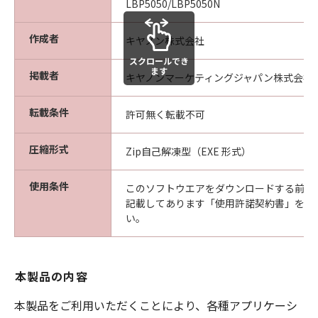
LBP5050/LBP5050N
AFFILIATES, THEIR DISTRIBUTORS, OR
DEALERS NOR CANON'S LICENSORS
作成者
WARRANT THAT THE FUNCTIONS
キヤノン株式会社
CONTAINED IN THE SOFTWARE WILL MEET
スクロールでき
ます
YOUR REQUIREMENTS OR THAT THE
掲載者
キヤノンマーケティングジャパン株式会社
OPERATION OF THE SOFTWARE WILL BE
UNINTERRUPTED OR ERROR FREE.
転載条件
許可無く転載不可
[NO LIABILITY FOR DAMAGES] IN NO EVENT
SHALL EITHER CANON, CANON'S
圧縮形式
Zip自己解凍型（EXE 形式）
SUBSIDIARIES OR AFFILIATES, THEIR
DISTRIBUTORS DEALERS OR CANON'S
使用条件
このソフトウエアをダウンロードする前に
LICENSORS BE LIABLE FOR ANY DAMAGES
記載してあります「使用許諾契約書」を必
WHATSOEVER (INCLUDING WITHOUT
い。
LIMITATION, LOSS OF BUSINESS PROFITS,
LOSS OF BUSINESS INFORMATION, LOSS OF
BUSINESS INTERRUPTION OR OTHER
本製品の内容
COMPENSATORY, INCIDENTAL OR
CONSEQUENTIAL DAMAGES) ARISING OUT OF
本製品をご利用いただくことにより、各種アプリケーシ
THE SOFTWARE, USE THEREOF OR INABILITY