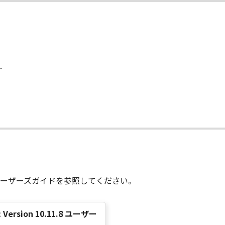
状のまま』の状態で使用許諾されます。キヤノン、キヤノンのラ
店または販売店のいずれも、「本ソフトウェア」に関して、商
ると黙示たるとを問わず一切しないものとします。
ンサー、キヤノンの子会社、キヤノンの関連会社、それらの販売
ー
能から生ずるいかなる損害（逸失利益およびその他の派生的ま
）について、適用法で認められる限り、一切の責任を負わない
子会社、キヤノンの関連会社、それらの販売代理店または販売
て
ンサー、キヤノンの子会社、キヤノンの関連会社、それらの販売
ウェア」の使用に起因または関連してお客様と第三者との間に
ーザーズガイドを参照してください。
意』を示す下記のボタンをクリックした時点、または「本ソフト
了されるまで有効に存続します。
」およびその複製物のすべてを廃棄および消去することにより、
Mac Version 10.11.8 ユーザー