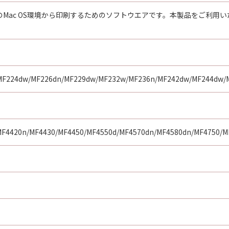
社のMac OS環境から印刷するためのソフトウエアです。本製品をご利
MF224dw/MF226dn/MF229dw/MF232w/MF236n/MF242dw/MF244dw/
F4420n/MF4430/MF4450/MF4550d/MF4570dn/MF4580dn/MF4750/M