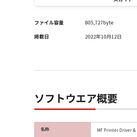
(3) お客様が本契約書のいずれか
(4) お客様は、上記(3)によっ
るものとします。
ファイル容量
805,727byte
(5) 上記にかかわらず、本契約書第
す。
掲載日
2022年10月12日
９．U.S. GOVERNMENT RESTRICTE
“米国政府エンドユーザー”とは、
が適用されます：The SOFTWARE is a "comme
"commercial computer software" an
(Sept 1995). Consistent with 48 C.F
Users shall acquire the SOFTWARE w
ソフトウエア概要
chome, Ohta-ku, Tokyo 146-8501, 
本条項中で使用される"the SOF
10．分離可能性
本契約書のいずれかの条項またはそ
名称
MF Printer Driver &
します。