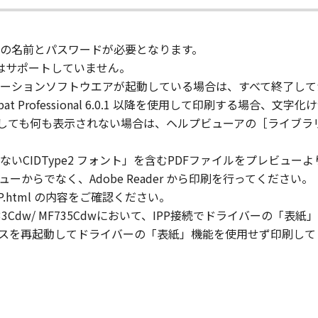
」の全部または一部を修正、改変、逆コンパイル、逆アセンブル
にこのような行為をさせてはなりません。
の名前とパスワードが必要となります。
由の印刷はサポートしていません。
ーションソフトウエアが起動している場合は、すべて終了して
まれるキヤノンまたはキヤノンのライセンサーの著作権表示を
e Acrobat Professional 6.0.1 以降を使用して印刷する場
クしても何も表示されない場合は、ヘルプビューアの［ライブラリ］
び所有権は、その内容によりキヤノンまたはキヤノンのライセ
いCIDType2 フォント」を含むPDFファイルをプレビュ
からでなく、Adobe Reader から印刷を行ってください。
.html の内容をご確認ください。
る外国政府より必要な許可等を得ることなしに、「本ソフトウ
w/ MF733Cdw/ MF735Cdwにおいて、IPP接続でドライ
スを再起動してドライバーの「表紙」機能を使用せず印刷して
会社、それらの販売代理店および販売店、並びにキヤノンのラ
および「本ソフトウェア」に対してアップデート、バグの修正
りません。