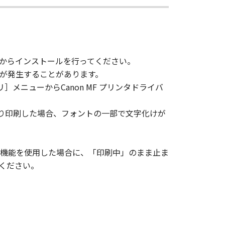
、その他リバースエンジニアリング等
からインストールを行ってください。
変更し、除去しもしくは削除してはな
合、文字化けが発生することがあります。
メニューからCanon MF プリンタドライバ
ンサーに帰属します。
ーより印刷した場合、フォントの一部で文字化けが
ェア」の全部または一部を、直接また
バーの「表紙」機能を使用した場合に、「印刷中」のまま止ま
ください。
イセンサーは、お客様による「本ソフ
あるいはサポートを行うことについ