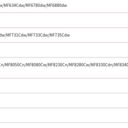
w/MF634Cdw/MF6780dw/MF6880dw
dw/MF731Cdw/MF733Cdw/MF735Cdw
Cn/MF8050Cn/MF8080Cw/MF8230Cn/MF8280Cw/MF8330Cdn/MF834