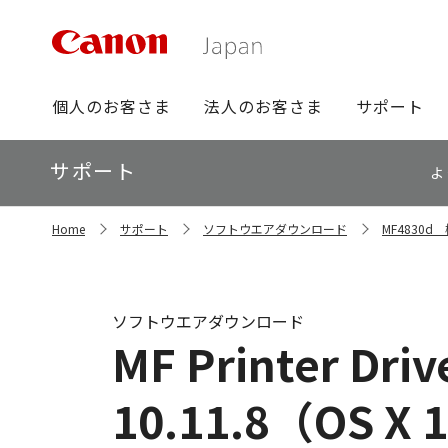
グ
個人のお客さま
法人のお客さま
サポート
ロ
ー
ロ
サポート
バ
よ
ー
ル
カ
ナ
サ
ル
Home
サポート
ソフトウエアダウンロード
MF4830
イ
ビ
ナ
ト
ビ
内
の
現
ソフトウエアダウンロード
在
MF Printer Drive
位
置
10.11.8（OS X 