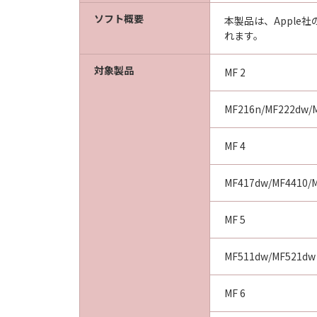
ソフト概要
以 上
本製品は、Apple
れます。
キヤノン株式会社
No.022774
対象製品
MF 2
MF216n/MF222dw/
MF 4
MF417dw/MF4410/M
MF 5
MF511dw/MF521dw
MF 6