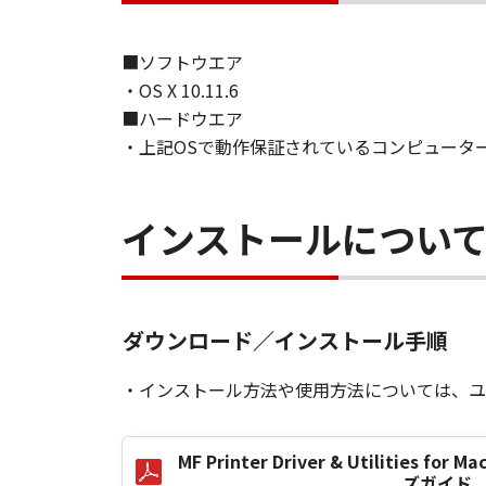
７．保証の否認・免責
■ソフトウエア
(1) 「本ソフトウェア」は、『現
・OS X 10.11.6
ノンの関連会社、それらの販売代理
■ハードウエア
証を含め、いかなる保証も、明示た
(2) キヤノン、キヤノンのライセ
・上記OSで動作保証されているコンピュータ
ソフトウェア」の使用または使用不
定されない全ての損害を言います。
ヤノンのライセンサー、キヤノンの
インストールについ
されていた場合でも同様です。
(3) キヤノン、キヤノンのライセ
ソフトウェア」、または「本ソフト
責任を負わないものとします。
ダウンロード／インストール手順
８．契約期間
・インストール方法や使用方法については、ユ
(1) 本契約書は、お客様が、『同
効し、下記(2)または(3)により終
(2) お客様は、「本ソフトウェア
MF Printer Driver & Utilities for 
す。
ズガイド