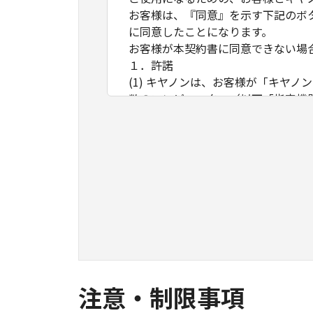
お客様は、『同意』を示す下記のボ
に同意したことになります。
お客様が本契約書に同意できない場
１．許諾
(1) キヤノンは、お客様が「キヤ
数のコンピューター（以下「指定機
ア」をコンピューターの記憶媒体上
は実行することのいずれも含むもの
ネットワークを通じて接続されたコ
できますが、かかるコンピューター
条件とします。
(2) お客様は、上記(1)に基づ
ができます。
(3) 上記(1)および(2)に定め
わず、本契約書によってお客様に譲
２．制限
注意・制限事項
(1) お客様は、再使用許諾、譲渡