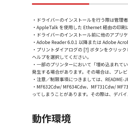
とはできません。
(2) お客様は、「本ソフトウェア
することはできません。また第三者
・ドライバーのインストールを行う際は管理者
・AppleTalk を使用した Ethernet 経
３．著作権表示
・ドライバーのインストール前に他のアプリケ
お客様は、「本ソフトウェア」に含
・Adobe Reader 6.0.1 以降または Adob
りません。
・プリントダイアログの [?] ボタンをクリッ
４．所有権
ヘルプを選択してください。
「本ソフトウェア」に係る権原およ
・一部のプリンターにおいて「埋め込まれていな
発生する場合があります。その場合は、プレビュー
５．輸出
・注意／制限事項につきましては、README-JP
お客様は、日本国政府または関連す
・MF632Cdw/ MF634Cdw、MF731Cd
は間接に輸出してはなりません。
ってしまうことがあります。その際は、デバイ
６．サポートおよびアップデート
キヤノン、キヤノンの子会社、関係
動作環境
トウェア」の使用を支援すること、
て、いかなる責任も負うものではあ