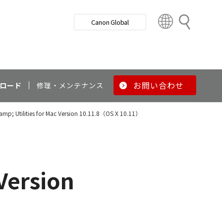
検
Canon Global
索
C
o
u
n
t
r
お問い合わせ
ロード
修理・メンテナンス
y
&
&amp; Utilities for Mac Version 10.11.8（OS X 10.11）
R
e
g
i
o
 Version
n