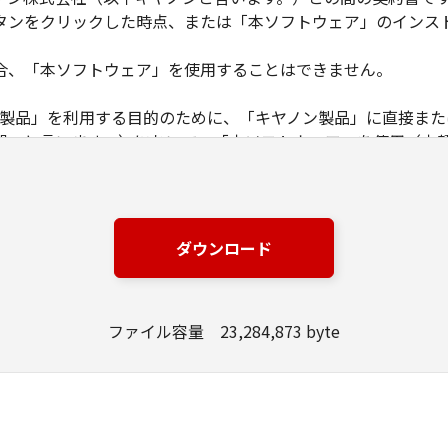
タンをクリックした時点、または「本ソフトウェア」のインス
合、「本ソフトウェア」を使用することはできません。
ノン製品」を利用する目的のために、「キヤノン製品」に直接ま
器」と言います。）において、「本ソフトウェア」を使用（本
にインストールすること、またはコンピューターにおいて表示
とします。）するための非独占的権利をお客様に対して許諾し
ンピューター上で、かかるコンピューターの使用者に対して「
の使用者に本契約書上の義務および条件を遵守させるとともに
ダウンロード
いて「本ソフトウェア」を使用するためのバックアップとして、「
ファイル容量 23,284,873 byte
る場合を除き、キヤノンまたはキヤノンのライセンサーのいかなる
渡あるいは許諾されるものではありません。
、販売、頒布、リースもしくは貸与その他の方法により、第三者