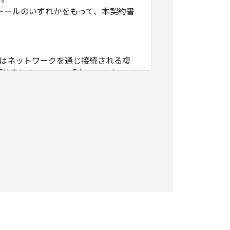
トールのいずれかをもって、本契約書
たはネットワークを通じ接続される複
契約書においては、「本ソフトウェ
すること、アクセスすること、もしく
ます。お客様は、また「指定機器」に
本ソフトウェア」を使用させることが
、その履行に関し全責任を負うことを
本ソフトウェア」を１部、複製すること
知的財産権も、明示たると黙示たるとを問
に「本ソフトウェア」を使用させるこ