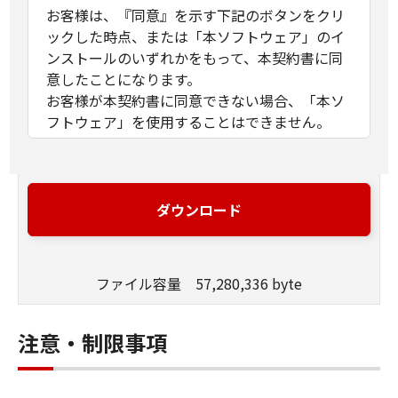
お客様は、『同意』を示す下記のボタンをクリ
ックした時点、または「本ソフトウェア」のイ
ンストールのいずれかをもって、本契約書に同
意したことになります。
お客様が本契約書に同意できない場合、「本ソ
フトウェア」を使用することはできません。
１．許諾
(1) キヤノンは、お客様が「キヤノン製品」を利
用する目的のために、「キヤノン製品」に直接
ダウンロード
またはネットワークを通じ接続される複数のコ
ンピューター（以下「指定機器」と言いま
す。）において、「本ソフトウェア」を使用
ファイル容量 57,280,336 byte
（本契約書においては、「本ソフトウェア」を
コンピューターの記憶媒体上にインストールす
ること、またはコンピューターにおいて表示す
注意・制限事項
ること、アクセスすること、もしくは実行する
ことのいずれも含むものとします。）するため