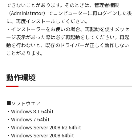
(1) お客様は、再使用許諾、譲渡、販売、頒
できないことがあります。そのときは、管理者権限
布、リースもしくは貸与その他の方法により、
（Administrator）でコンピューターに再ログインした後
第三者に「本ソフトウェア」を使用させること
に、再度インストールしてください。
はできません。
・インストーラーをお使いの場合、再起動を促すメッセ
(2) お客様は、「本ソフトウェア」の全部また
ージ表示があった際は必ず再起動をしてください。再起
は一部を修正、改変、逆コンパイル、逆アセン
動を行わないと、既存のドライバーが正しく動作しない
ブル、その他リバースエンジニアリング等する
ことがあります。
ことはできません。また第三者にこのような行
為をさせてはなりません。
動作環境
３．著作権表示
お客様は、「本ソフトウェア」に含まれるキヤ
ノンまたはキヤノンのライセンサーの著作権表
示を変更し、除去しもしくは削除してはなりま
■ソフトウエア
せん。
・Windows 8.1 64bit
・Windows 7 64bit
４．所有権
・Windows Server 2008 R2 64bit
「本ソフトウェア」に係る権原および所有権
・Windows Server 2008 64bit
は、その内容によりキヤノンまたはキヤノンの