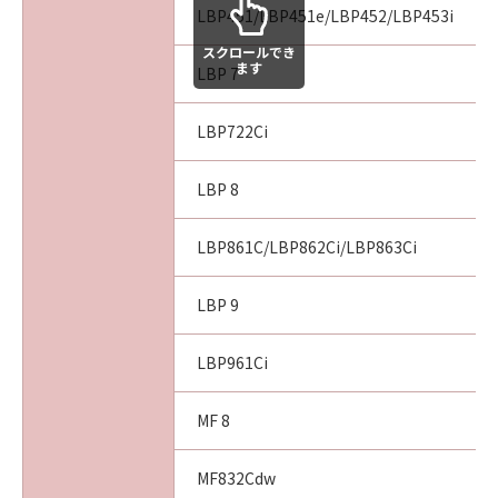
LBP451/LBP451e/LBP452/LBP453i
スクロールでき
ます
LBP 7
LBP722Ci
LBP 8
LBP861C/LBP862Ci/LBP863Ci
LBP 9
LBP961Ci
MF 8
MF832Cdw