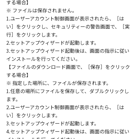
(1) 「本ソフトウェア」は、『現状のまま』の
する場合】
状態で使用許諾されます。キヤノン、キヤノン
※ ファイルは保存されません。
のライセンサー、キヤノンの子会社、キヤノン
1.ユーザーアカウント制御画面が表示されたら、［は
の関連会社、それらの販売代理店または販売店
い］をクリックし、セキュリティーの警告画面で、［実
のいずれも、「本ソフトウェア」に関して、商
行］をクリックします。
品性および特定の目的への適合性の保証を含
2.セットアップウィザードが起動します。
め、いかなる保証も、明示たると黙示たるとを
3.セットアップウィザード起動後は、画面の指示に従い
問わず一切しないものとします。
インストールを行ってください。
(2) キヤノン、キヤノンのライセンサー、キヤノ
【ファイルのダウンロード画面で、［保存］をクリック
ンの子会社、キヤノンの関連会社、それらの販
する場合】
売代理店または販売店のいずれも、「本ソフト
ウェア」の使用または使用不能から生ずるいか
※ 指定した場所に、ファイルが保存されます。
なる損害（逸失利益およびその他の派生的また
1.任意の場所にファイルを保存して、ダブルクリックし
は付随的な損害を含むがこれらに限定されない
ます。
全ての損害を言います。）について、適用法で
2.ユーザーアカウント制御画面が表示されたら、［は
認められる限り、一切の責任を負わないものと
い］をクリックします。
します。たとえ、キヤノン、キヤノンのライセ
3.セットアップウィザードが起動します。
ンサー、キヤノンの子会社、キヤノンの関連会
4.セットアップウィザード起動後は、画面の指示に従い
社、それらの販売代理店または販売店がかかる