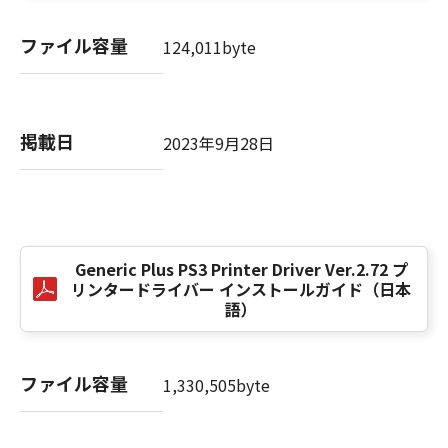
computer software" and "commercial
computer software documentation," as such
ファイル容量
124,011byte
terms are used in 48 C.F.R. 12.212 (Sept 1995).
Consistent with 48 C.F.R. 12.212 and 48 C.F.R.
227.7202-1 through 227.7202-4 (June 1995),
all U.S. Government End Users shall acquire
掲載日
2023年9月28日
the SOFTWARE with only those rights set
forth herein. The manufacturer is Canon
Inc./30-2, Shimomaruko 3-chome, Ohta-ku,
Tokyo 146-8501, Japan.
本条項中で使用される"the SOFTWARE"とは、
本契約書中で定義される「本ソフトウェア」を
Generic Plus PS3 Printer Driver Ver.2.72 プ
意味し、指し示すものとします。
リンタードライバー インストールガイド（日本
語）
10．分離可能性
本契約書のいずれかの条項またはその一部が法
ファイル容量
律により無効であると決定された場合でも、そ
1,330,505byte
の他の条項は完全に有効に存続するものとしま
す。