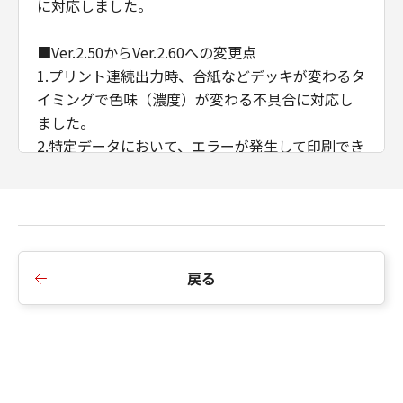
に対応しました。
■Ver.2.50からVer.2.60への変更点
1.プリント連続出力時、合紙などデッキが変わるタ
イミングで色味（濃度）が変わる不具合に対応し
ました。
2.特定データにおいて、エラーが発生して印刷でき
ない不具合に対応しました。
3.ある特定のデータを製本印刷すると途中で止まっ
てしまう不具合に対応しました。
4.CDCTカスタマイズドライバーのインストール順
序の制限を廃止しました。
戻る
5.AMSのWSD/IPP接続時のIPアドレス/ホスト名の
取得に対応しました。
6.例外ページ設定において、給紙部のみの指定に変
更しました。