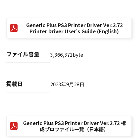
(3) お客様が本契約書のいずれかの条項に違反
した場合、本契約書は直ちに終了します。
(4) お客様は、上記(3)によって本契約書が終了
Generic Plus PS3 Printer Driver Ver.2.72
した場合、速やかに、「本ソフトウェア」およ
Printer Driver User's Guide (English)
びその複製物のすべてを廃棄または消去するも
のとします。
(5) 上記にかかわらず、本契約書第2条、第4条
ファイル容量
3,366,371byte
から第7条まで、第8条第4項および第10条の規
定は、本契約書の終了後も効力を有します。
９．U.S. GOVERNMENT RESTRICTED RIGHTS
掲載日
2023年9月28日
NOTICE
“米国政府エンドユーザー”とは、米国政府の機
関また団体を意味します。もしお客様が米国政
府エンドユーザーである場合、以下の規定が適
用されます：The SOFTWARE is a "commercial
Generic Plus PS3 Printer Driver Ver.2.72 構
item," as that term is defined at 48 C.F.R.
成プロファイル一覧（日本語）
2.101 (Oct 1995), consisting of "commercial