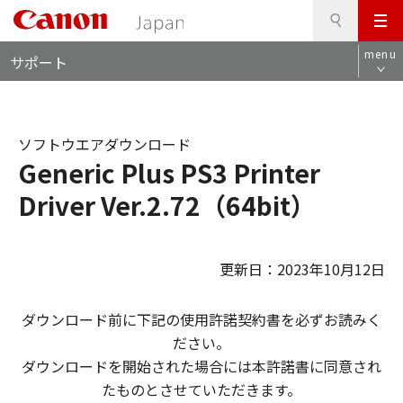
検
このページの本文へ
メ
索
ロ
ニ
menu
サポート
ー
ュ
カ
ー
ル
ナ
ソフトウエアダウンロード
ビ
Generic Plus PS3 Printer
Driver Ver.2.72（64bit）
更新日：2023年10月12日
ダウンロード前に下記の使用許諾契約書を必ずお読みく
ださい。
ダウンロードを開始された場合には本許諾書に同意され
たものとさせていただきます。