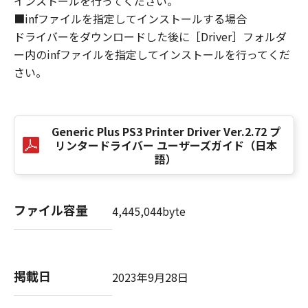
インストールを行ってください。
損害の可能性について知らされていた場合でも
■infファイルを指定してインストールする場合
同様です。
ドライバーをダウンロードした後に［Driver］フォルダ
(3) キヤノン、キヤノンのライセンサー、キヤノ
ー内のinfファイルを指定してインストールを行ってくだ
ンの子会社、キヤノンの関連会社、それらの販
さい。
売代理店または販売店のいずれも、「本ソフト
ウェア」、または「本ソフトウェア」の使用に
起因または関連してお客様と第三者との間に生
じたいかなる紛争についても、一切責任を負わ
Generic Plus PS3 Printer Driver Ver.2.72 プ
ないものとします。
リンタードライバー ユーザーズガイド（日本
語）
８．契約期間
(1) 本契約書は、お客様が、『同意』を示す下
記のボタンをクリックした時点、または「本ソ
ファイル容量
4,445,044byte
フトウェア」をインストールした時点で発効
し、下記(2)または(3)により終了されるまで有
効に存続します。
(2) お客様は、「本ソフトウェア」およびその
掲載日
2023年9月28日
複製物のすべてを廃棄および消去することによ
り、本契約書を終了させることができます。