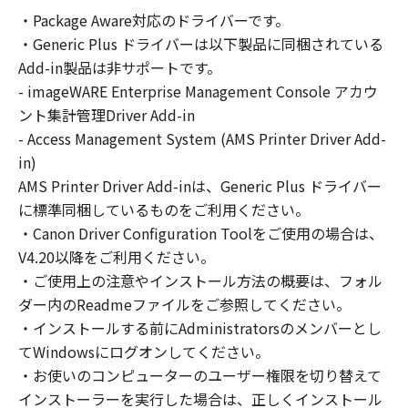
の非独占的権利をお客様に対して許諾します。
・Package Aware対応のドライバーです。
お客様は、また「指定機器」にネットワークを
・Generic Plus ドライバーは以下製品に同梱されている
通じて接続されたコンピューター上で、かかる
コンピューターの使用者に対して「本ソフトウ
Add-in製品は非サポートです。
ェア」を使用させることができますが、かかる
- imageWARE Enterprise Management Console アカウ
コンピューターの使用者に本契約書上の義務お
ント集計管理Driver Add-in
よび条件を遵守させるとともに、その履行に関
- Access Management System (AMS Printer Driver Add-
し全責任を負うことを条件とします。
in)
(2) お客様は、上記(1)に基づいて「本ソフトウ
AMS Printer Driver Add-inは、Generic Plus ドライバー
ェア」を使用するためのバックアップとして、
に標準同梱しているものをご利用ください。
「本ソフトウェア」を１部、複製することがで
・Canon Driver Configuration Toolをご使用の場合は、
きます。
V4.20以降をご利用ください。
(3) 上記(1)および(2)に定める場合を除き、キヤ
・ご使用上の注意やインストール方法の概要は、フォル
ノンまたはキヤノンのライセンサーのいかなる
ダー内のReadmeファイルをご参照してください。
知的財産権も、明示たると黙示たるとを問わ
・インストールする前にAdministratorsのメンバーとし
ず、本契約書によってお客様に譲渡あるいは許
諾されるものではありません。
てWindowsにログオンしてください。
・お使いのコンピューターのユーザー権限を切り替えて
２．制限
インストーラーを実行した場合は、正しくインストール