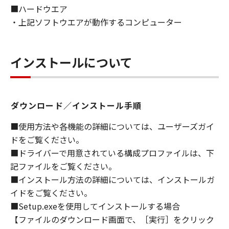
■ハードウエア
ライセンサーに帰属します。
・上記ソフトウエアが動作するコンピューター
５．輸出
お客様は、日本国政府または関連する外国政府
より必要な許可等を得ることなしに、「本ソフ
インストールについて
トウェア」の全部または一部を、直接または間
接に輸出してはなりません。
ダウンロード／インストール手順
６．サポートおよびアップデート
キヤノン、キヤノンの子会社、関係会社、それ
■使用方法や各機能の詳細については、ユーザーズガイ
らの販売代理店および販売店、並びにキヤノン
ドをご覧ください。
のライセンサーは、お客様による「本ソフトウ
■ドライバーで用意されている構成プロファイルは、下
ェア」の使用を支援すること、および「本ソフ
記ファイルをご覧ください。
トウェア」に対してアップデート、バグの修正
■インストール方法の詳細については、インストールガ
あるいはサポートを行うことについて、いかな
イドをご覧ください。
る責任も負うものではありません。
■Setup.exeを使用してインストールする場合
７．保証の否認・免責
【ファイルのダウンロード画面で、［実行］をクリック