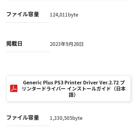
computer software" and "commercial
computer software documentation," as such
ファイル容量
124,011byte
terms are used in 48 C.F.R. 12.212 (Sept 1995).
Consistent with 48 C.F.R. 12.212 and 48 C.F.R.
227.7202-1 through 227.7202-4 (June 1995),
all U.S. Government End Users shall acquire
掲載日
2023年9月28日
the SOFTWARE with only those rights set
forth herein. The manufacturer is Canon
Inc./30-2, Shimomaruko 3-chome, Ohta-ku,
Tokyo 146-8501, Japan.
本条項中で使用される"the SOFTWARE"とは、
本契約書中で定義される「本ソフトウェア」を
Generic Plus PS3 Printer Driver Ver.2.72 プ
意味し、指し示すものとします。
リンタードライバー インストールガイド（日本
語）
10．分離可能性
本契約書のいずれかの条項またはその一部が法
ファイル容量
律により無効であると決定された場合でも、そ
1,330,505byte
の他の条項は完全に有効に存続するものとしま
す。