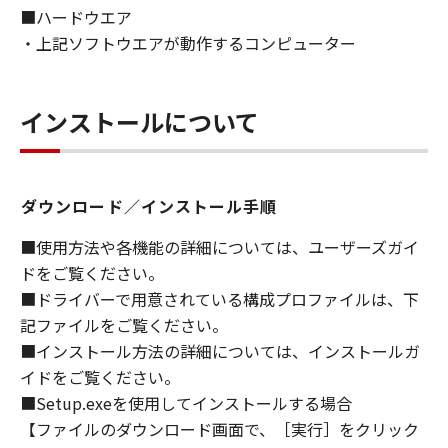
■ハードウエア
ライセンサーに帰属します。
・上記ソフトウエアが動作するコンピューター
５．輸出
お客様は、日本国政府または関連する外国政府
より必要な許可等を得ることなしに、「本ソフ
インストールについて
トウェア」の全部または一部を、直接または間
接に輸出してはなりません。
ダウンロード／インストール手順
６．サポートおよびアップデート
キヤノン、キヤノンの子会社、関係会社、それ
■使用方法や各機能の詳細については、ユーザーズガイ
らの販売代理店および販売店、並びにキヤノン
ドをご覧ください。
のライセンサーは、お客様による「本ソフトウ
■ドライバーで用意されている構成プロファイルは、下
ェア」の使用を支援すること、および「本ソフ
記ファイルをご覧ください。
トウェア」に対してアップデート、バグの修正
■インストール方法の詳細については、インストールガ
あるいはサポートを行うことについて、いかな
イドをご覧ください。
る責任も負うものではありません。
■Setup.exeを使用してインストールする場合
７．保証の否認・免責
【ファイルのダウンロード画面で、［実行］をクリック