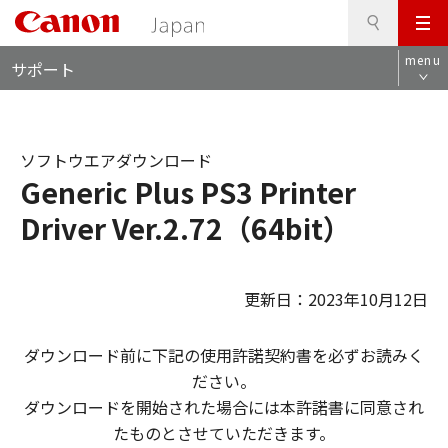
検
このページの本文へ
メ
索
ロ
ニ
menu
サポート
ー
ュ
カ
ー
ル
ナ
ソフトウエアダウンロード
ビ
Generic Plus PS3 Printer
Driver Ver.2.72（64bit）
更新日：2023年10月12日
ダウンロード前に下記の使用許諾契約書を必ずお読みく
ださい。
ダウンロードを開始された場合には本許諾書に同意され
たものとさせていただきます。