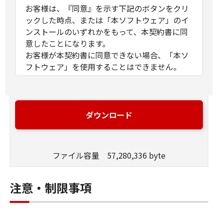
お客様は、『同意』を示す下記のボタンをクリ
ックした時点、または「本ソフトウェア」のイ
ンストールのいずれかをもって、本契約書に同
意したことになります。
お客様が本契約書に同意できない場合、「本ソ
フトウェア」を使用することはできません。
１．許諾
(1) キヤノンは、お客様が「キヤノン製品」を利
用する目的のために、「キヤノン製品」に直接
ダウンロード
またはネットワークを通じ接続される複数のコ
ンピューター（以下「指定機器」と言いま
す。）において、「本ソフトウェア」を使用
ファイル容量 57,280,336 byte
（本契約書においては、「本ソフトウェア」を
コンピューターの記憶媒体上にインストールす
ること、またはコンピューターにおいて表示す
注意・制限事項
ること、アクセスすること、もしくは実行する
ことのいずれも含むものとします。）するため