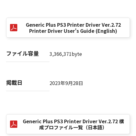
(3) お客様が本契約書のいずれかの条項に違反
した場合、本契約書は直ちに終了します。
(4) お客様は、上記(3)によって本契約書が終了
Generic Plus PS3 Printer Driver Ver.2.72
した場合、速やかに、「本ソフトウェア」およ
Printer Driver User's Guide (English)
びその複製物のすべてを廃棄または消去するも
のとします。
(5) 上記にかかわらず、本契約書第2条、第4条
ファイル容量
3,366,371byte
から第7条まで、第8条第4項および第10条の規
定は、本契約書の終了後も効力を有します。
９．U.S. GOVERNMENT RESTRICTED RIGHTS
掲載日
2023年9月28日
NOTICE
“米国政府エンドユーザー”とは、米国政府の機
関また団体を意味します。もしお客様が米国政
府エンドユーザーである場合、以下の規定が適
用されます：The SOFTWARE is a "commercial
Generic Plus PS3 Printer Driver Ver.2.72 構
item," as that term is defined at 48 C.F.R.
成プロファイル一覧（日本語）
2.101 (Oct 1995), consisting of "commercial