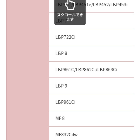
LBP451/LBP451e/LBP452/LBP453i
スクロールでき
ます
LBP 7
LBP722Ci
LBP 8
LBP861C/LBP862Ci/LBP863Ci
LBP 9
LBP961Ci
MF 8
MF832Cdw