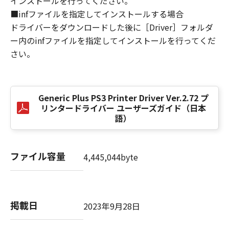
インストールを行ってください。
損害の可能性について知らされていた場合でも
■infファイルを指定してインストールする場合
同様です。
ドライバーをダウンロードした後に［Driver］フォルダ
(3) キヤノン、キヤノンのライセンサー、キヤノ
ー内のinfファイルを指定してインストールを行ってくだ
ンの子会社、キヤノンの関連会社、それらの販
さい。
売代理店または販売店のいずれも、「本ソフト
ウェア」、または「本ソフトウェア」の使用に
起因または関連してお客様と第三者との間に生
じたいかなる紛争についても、一切責任を負わ
Generic Plus PS3 Printer Driver Ver.2.72 プ
ないものとします。
リンタードライバー ユーザーズガイド（日本
語）
８．契約期間
(1) 本契約書は、お客様が、『同意』を示す下
記のボタンをクリックした時点、または「本ソ
ファイル容量
4,445,044byte
フトウェア」をインストールした時点で発効
し、下記(2)または(3)により終了されるまで有
効に存続します。
(2) お客様は、「本ソフトウェア」およびその
掲載日
2023年9月28日
複製物のすべてを廃棄および消去することによ
り、本契約書を終了させることができます。