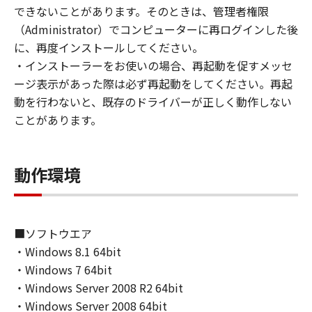
(1) お客様は、再使用許諾、譲渡、販売、頒
できないことがあります。そのときは、管理者権限
布、リースもしくは貸与その他の方法により、
（Administrator）でコンピューターに再ログインした後
第三者に「本ソフトウェア」を使用させること
に、再度インストールしてください。
はできません。
・インストーラーをお使いの場合、再起動を促すメッセ
(2) お客様は、「本ソフトウェア」の全部また
ージ表示があった際は必ず再起動をしてください。再起
は一部を修正、改変、逆コンパイル、逆アセン
動を行わないと、既存のドライバーが正しく動作しない
ブル、その他リバースエンジニアリング等する
ことがあります。
ことはできません。また第三者にこのような行
為をさせてはなりません。
動作環境
３．著作権表示
お客様は、「本ソフトウェア」に含まれるキヤ
ノンまたはキヤノンのライセンサーの著作権表
示を変更し、除去しもしくは削除してはなりま
■ソフトウエア
せん。
・Windows 8.1 64bit
・Windows 7 64bit
４．所有権
・Windows Server 2008 R2 64bit
「本ソフトウェア」に係る権原および所有権
・Windows Server 2008 64bit
は、その内容によりキヤノンまたはキヤノンの