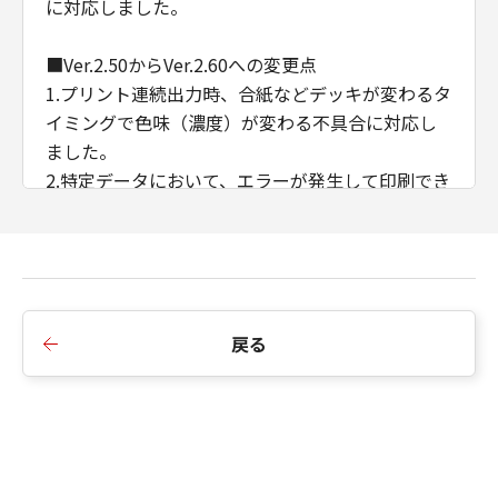
に対応しました。
■Ver.2.50からVer.2.60への変更点
1.プリント連続出力時、合紙などデッキが変わるタ
イミングで色味（濃度）が変わる不具合に対応し
ました。
2.特定データにおいて、エラーが発生して印刷でき
ない不具合に対応しました。
3.ある特定のデータを製本印刷すると途中で止まっ
てしまう不具合に対応しました。
4.CDCTカスタマイズドライバーのインストール順
序の制限を廃止しました。
戻る
5.AMSのWSD/IPP接続時のIPアドレス/ホスト名の
取得に対応しました。
6.例外ページ設定において、給紙部のみの指定に変
更しました。