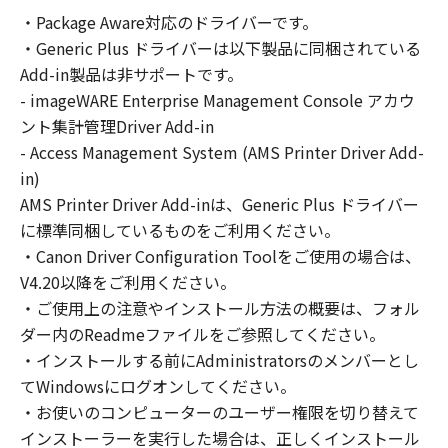
の非独占的権利をお客様に対して許諾します。
・Package Aware対応のドライバーです。
お客様は、また「指定機器」にネットワークを
・Generic Plus ドライバーは以下製品に同梱されている
通じて接続されたコンピューター上で、かかる
コンピューターの使用者に対して「本ソフトウ
Add-in製品は非サポートです。
ェア」を使用させることができますが、かかる
- imageWARE Enterprise Management Console アカウ
コンピューターの使用者に本契約書上の義務お
ント集計管理Driver Add-in
よび条件を遵守させるとともに、その履行に関
- Access Management System (AMS Printer Driver Add-
し全責任を負うことを条件とします。
in)
(2) お客様は、上記(1)に基づいて「本ソフトウ
AMS Printer Driver Add-inは、Generic Plus ドライバー
ェア」を使用するためのバックアップとして、
に標準同梱しているものをご利用ください。
「本ソフトウェア」を１部、複製することがで
・Canon Driver Configuration Toolをご使用の場合は、
きます。
V4.20以降をご利用ください。
(3) 上記(1)および(2)に定める場合を除き、キヤ
・ご使用上の注意やインストール方法の概要は、フォル
ノンまたはキヤノンのライセンサーのいかなる
ダー内のReadmeファイルをご参照してください。
知的財産権も、明示たると黙示たるとを問わ
・インストールする前にAdministratorsのメンバーとし
ず、本契約書によってお客様に譲渡あるいは許
諾されるものではありません。
てWindowsにログオンしてください。
・お使いのコンピューターのユーザー権限を切り替えて
２．制限
インストーラーを実行した場合は、正しくインストール