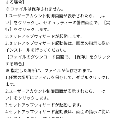
(1) 「本ソフトウェア」は、『現状のまま』の
する場合】
状態で使用許諾されます。キヤノン、キヤノン
※ ファイルは保存されません。
のライセンサー、キヤノンの子会社、キヤノン
1.ユーザーアカウント制御画面が表示されたら、［は
の関連会社、それらの販売代理店または販売店
い］をクリックし、セキュリティーの警告画面で、［実
のいずれも、「本ソフトウェア」に関して、商
行］をクリックします。
品性および特定の目的への適合性の保証を含
2.セットアップウィザードが起動します。
め、いかなる保証も、明示たると黙示たるとを
3.セットアップウィザード起動後は、画面の指示に従い
問わず一切しないものとします。
インストールを行ってください。
(2) キヤノン、キヤノンのライセンサー、キヤノ
【ファイルのダウンロード画面で、［保存］をクリック
ンの子会社、キヤノンの関連会社、それらの販
する場合】
売代理店または販売店のいずれも、「本ソフト
ウェア」の使用または使用不能から生ずるいか
※ 指定した場所に、ファイルが保存されます。
なる損害（逸失利益およびその他の派生的また
1.任意の場所にファイルを保存して、ダブルクリックし
は付随的な損害を含むがこれらに限定されない
ます。
全ての損害を言います。）について、適用法で
2.ユーザーアカウント制御画面が表示されたら、［は
認められる限り、一切の責任を負わないものと
い］をクリックします。
します。たとえ、キヤノン、キヤノンのライセ
3.セットアップウィザードが起動します。
ンサー、キヤノンの子会社、キヤノンの関連会
4.セットアップウィザード起動後は、画面の指示に従い
社、それらの販売代理店または販売店がかかる