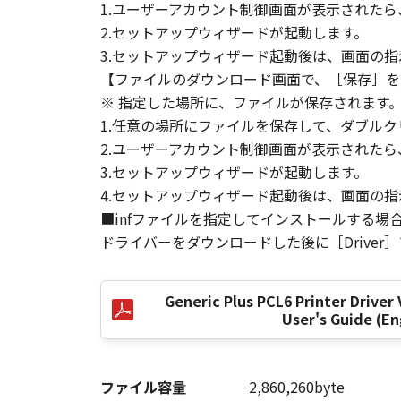
1.ユーザーアカウント制御画面が表示された
LIMITATION, LOSS OF BUSINESS 
2.セットアップウィザードが起動します。
COMPENSATORY, INCIDENTAL OR C
USE THE SOFTWARE EVEN IF EITHE
3.セットアップウィザード起動後は、画面の
CANON'S LICENSORS HAVE BEEN A
【ファイルのダウンロード画面で、［保存］を
NOT ALLOW THE LIMITATION OR E
※ 指定した場所に、ファイルが保存されます
INJURY OR DEATH RESULTING FRO
1.任意の場所にファイルを保存して、ダブルク
NOT APPLY TO YOU.
2.ユーザーアカウント制御画面が表示された
3.セットアップウィザードが起動します。
[RELEASE OF LIABILITY] TO THE 
4.セットアップウィザード起動後は、画面の
SUBSIDIARIES AND AFFILIATES, T
■infファイルを指定してインストールする場
ARISING FROM OR RELATED TO AL
ドライバーをダウンロードした後に［Driver
8. TERM
This Agreement is effective upon y
Generic Plus PCL6 Printer Driver 
installing the SOFTWARE and remai
User's Guide (En
including any and all copies thereof
This Agreement shall also terminate
to Canon enforcing its respective 
ファイル容量
2,860,260byte
Notwithstanding the foregoing, Sect