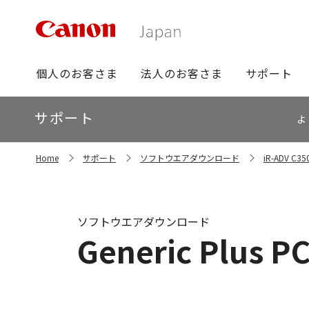
グ
個人のお客さま
法人のお客さま
サポート
ロ
ー
ロ
サポート
バ
よ
ー
ル
カ
ナ
サ
ル
Home
サポート
ソフトウエアダウンロード
iR-ADV 
イ
ビ
ナ
ト
ビ
内
の
現
ソフトウエアダウンロード
在
Generic Plus P
位
置