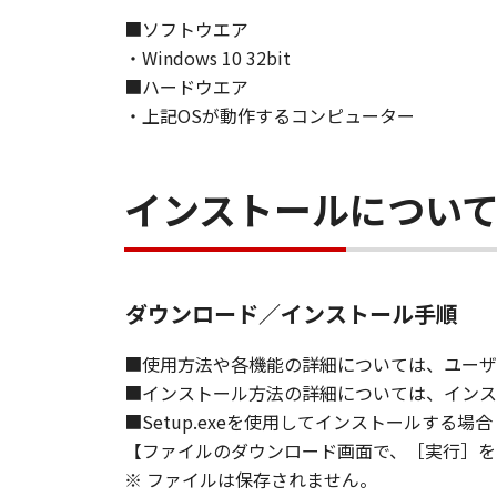
NEITHER CANON, CANON'S SUBSID
■ソフトウエア
RESPONSIBLE FOR MAINTAINING O
・Windows 10 32bit
SUPPORT FOR THE SOFTWARE HE
■ハードウエア
7. DISCLAIMER OF WARRANTIES AND
・上記OSが動作するコンピューター
[NO WARRANTY] THE SOFTWARE IS
INCLUDING, BUT NOT LIMITED TO
THE ENTIRE RISK AS TO THE QUA
インストールについ
DEFECTIVE, YOU ASSUME THE ENTI
JURISDICTIONS DO NOT ALLOW TH
THIS WARRANTY GIVES YOU SPECI
STATE OR JURISDICTION TO JURI
ダウンロード／インストール手順
NEITHER CANON, CANON'S SUBSID
■使用方法や各機能の詳細については、ユーザ
WARRANT THAT THE FUNCTIONS C
■インストール方法の詳細については、インス
OF THE SOFTWARE WILL BE UNIN
■Setup.exeを使用してインストールする場合
【ファイルのダウンロード画面で、［実行］を
[NO LIABILITY FOR DAMAGES] IN 
※ ファイルは保存されません。
DISTRIBUTORS DEALERS OR CANO