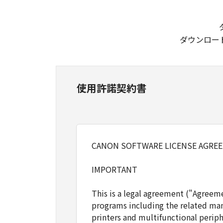
ダウンロー
使用許諾契約書
CANON SOFTWARE LICENSE AGRE
IMPORTANT
This is a legal agreement ("Agreem
programs including the related man
printers and multifunctional periph