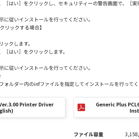
ら、［はい］をクリックし、セキュリティーの警告画面で、［実
PROFITS, LOSS OF BUSINESS INFORMATION, BUSINESS IN
ONSEQUENTIAL DAMAGES) ARISING OUT OF THE SOFTWARE
R CANON, CANON'S SUBSIDIARIES OR AFFILIATES, THEIR 
指示に従いインストールを行ってください。
DVISED OF THE POSSIBILITY OF SUCH DAMAGES. SOME ST
クリックする場合】
XCLUSION OF LIABILITY FOR INCIDENTAL OR CONSEQUENT
。
M NEGLIGENCE ON THE PART OF THE SELLER, SO THE ABO
リックします。
ら、［はい］をクリックします。
FULL EXTENT PERMITTED BY APPLICABLE LAW, YOU HEREBY
指示に従いインストールを行ってください。
HEIR DISTRIBUTORS, DEALERS AND CANON'S LICENSORS FRO
合
L CLAIMS CONCERNING THE SOFTWARE OR ITS USE.
］フォルダー内のinfファイルを指定してインストールを行って
our acceptance hereof by clicking the button indicating you
Ver.3.00 Printer Driver
Generic Plus PCL6
ns in effect until terminated. You may terminate this Agr
glish)
Ins
.
 if you fail to comply with any terms hereof. Upon terminat
legal rights, you must then promptly destroy the SOFTWARE in
ファイル容量
3,158
ions 4, and 7 through 11 shall survive any termination of t