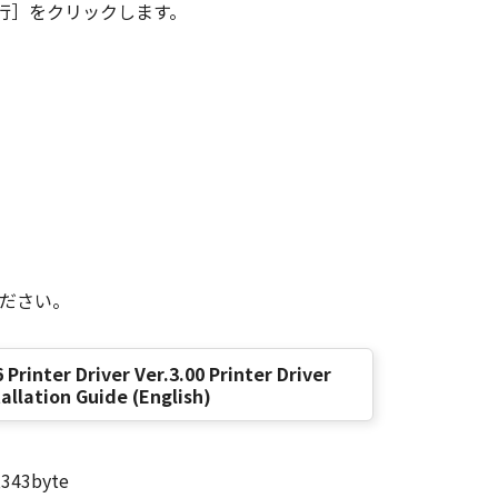
行］をクリックします。
TERRUPTION OR OTHER
, USE THEREOF OR INABILITY TO
DISTRIBUTORS, DEALERS OR
ATES OR LEGAL JURISDICTIONS DO
IAL DAMAGES, OR PERSONAL
VE LIMITATION OR EXCLUSION MAY
 RELEASE CANON, CANON'S
M ANY AND ALL LIABILITY
ください。
r acceptance as stated below or
 Printer Driver Ver.3.00 Printer Driver
eement by destroying the SOFTWARE
tallation Guide (English)
ion of this Agreement, in addition
cluding any and all copies thereof.
,343byte
his Agreement.