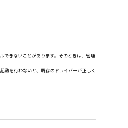
vert to another programming
shall not have any third party to
d in the SOFTWARE, including any
ルできないことがあります。そのときは、管理
ghts in and to the SOFTWARE. Except
起動を行わないと、既存のドライバーが正しく
nted by Canon to you for any
ed, and not to export or re-export,
 or without all necessary approvals.