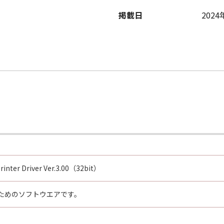
掲載日
2024
 RIGHTS NOTICE
ean any agency or entity of the government of the United S
: The SOFTWARE is a "commercial item," as that term is defi
computer software" and "commercial computer software doc
 1995). Consistent with 48 C.F.R. 12.212 and 48 C.F.R. 227.
rs shall acquire the SOFTWARE with only those rights set for
home, Ohta-ku, Tokyo 146-8501, Japan.
 is declared or found to be illegal by any court or tribunal 
respect to the jurisdiction of that court or tribunal and all 
Printer Driver Ver.3.00（32bit）
TING YOUR ACCEPTANCE AS STATED BELOW OR INSTALLIN
ためのソフトウエアです。
AD THIS AGREEMENT, UNDERSTOOD IT, AND AGREE TO BE 
HAT THIS AGREEMENT IS THE COMPLETE AND EXCLUSIVE S