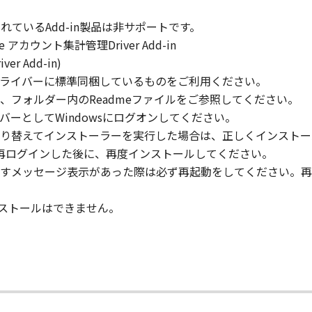
rd party the SOFTWARE. You shall not alter, translate or con
梱されているAdd-in製品は非サポートです。
ompile or otherwise reverse engineer the SOFTWARE and you 
nsole アカウント集計管理Driver Add-in
iver Add-in)
eric Plus ドライバーに標準同梱しているものをご利用ください。
lete any copyright notice of Canon or its licensors containe
、フォルダー内のReadmeファイルをご参照してください。
のメンバーとしてWindowsにログオンしてください。
り替えてインストーラーを実行した場合は、正しくインストー
ターに再ログインした後に、再度インストールしてください。
ll respects the title, ownership and intellectual property ri
すメッセージ表示があった際は必ず再起動をしてください。再
cense or right, express or implied, is hereby conveyed or gra
ts licensors.
の更新インストールはできません。
 laws and restrictions and regulations of the country involv
 in violation of any such laws, restrictions and regulations,