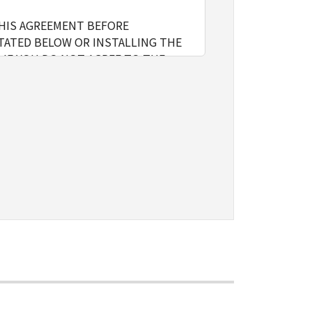
THIS AGREEMENT BEFORE
TATED BELOW OR INSTALLING THE
 IF YOU DO NOT AGREE TO THE
l include storing, loading,
nly on computers directly or via
e the SOFTWARE, provided that you
o restrictions and obligations
sign, sublicense, sell, rent, lease,