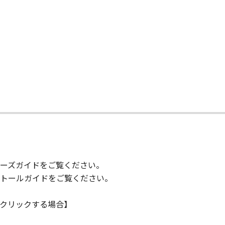
IARIES OR AFFILIATES, THEIR DISTRIBUTORS, OR DEALER
R HELPING YOU TO USE THE SOFTWARE, OR PROVIDING YO
REUNDER.
 LIABILITY
 PROVIDED "AS IS" WITHOUT WARRANTY OF ANY KIND, EIT
 THE IMPLIED WARRANTIES OF MERCHANTABILITY AND FIT
LITY AND PERFORMANCE OF THE SOFTWARE IS WITH YOU.
て
RE COST OF ALL NECESSARY SERVICING, REPAIR OR CORRE
E EXCLUSION OF IMPLIED WARRANTIES, SO THE ABOVE EX
FIC LEGAL RIGHTS AND YOU MAY ALSO HAVE OTHER RIGHT
SDICTION.
IARIES OR AFFILIATES, THEIR DISTRIBUTORS, OR DEALER
ーズガイドをご覧ください。
ONTAINED IN THE SOFTWARE WILL MEET YOUR REQUIREM
トールガイドをご覧ください。
TERRUPTED OR ERROR FREE.
クリックする場合】
NO EVENT SHALL EITHER CANON, CANON'S SUBSIDIARIES OR
N'S LICENSORS BE LIABLE FOR ANY DAMAGES WHATSOEVE