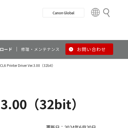
検
Canon Global
索
C
o
u
n
t
r
お問い合わせ
ロード
修理・メンテナンス
y
&
PCL6 Printer Driver Ver.3.00（32bit）
R
e
g
i
o
er.3.00（32bit）
n
更新日：2024年6月20日