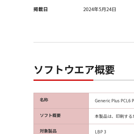
掲載日
2024年5月24日
9. U.S. GOVERNMENT RESTRICTED
A "US Government End User" shall m
End User, the following shall apply
1995), consisting of "commercial 
used in 48 C.F.R. 12.212 (September
1995), all U.S. Government End Use
Canon Inc./30-2, Shimomaruko 3-c
ソフトウエア概要
10. SEVERABILITY
In the event that any section hereof
section shall be null and void with 
remain in full force and effect.
名称
Generic Plus PCL6 
11. ACKNOWLEDGEMENT
BY CLICKING THE BUTTON INDICA
ソフト概要
本製品は、印刷する
ACKNOWLEDGE THAT YOU HAVE RE
CONDITIONS. YOU ALSO AGREE T
対象製品
LBP 3