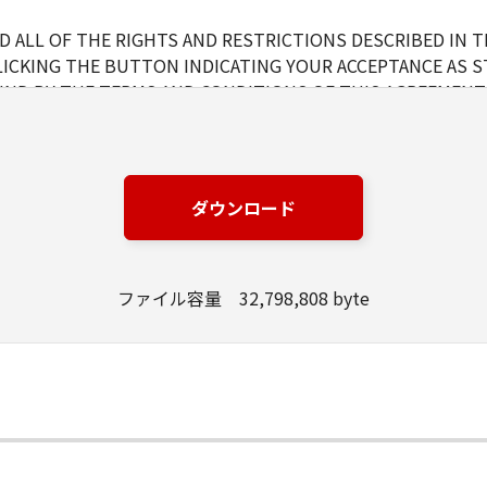
 ALL OF THE RIGHTS AND RESTRICTIONS DESCRIBED IN 
LICKING THE BUTTON INDICATING YOUR ACCEPTANCE AS S
ND BY THE TERMS AND CONDITIONS OF THIS AGREEMENT.
NS OF THIS AGREEMENT, DO NOT USE THE SOFTWARE.
ダウンロード
d and non-exclusive license to use ("use" as used herein shal
 displaying) the SOFTWARE solely for the use with Products o
s (the "Designated Computer").
ファイル容量 32,798,808 byte
er computers connected to your Designated Computer to us
l abide by the terms of this Agreement and shall be subject t
WARE solely for a back-up purpose.
pt as expressly granted or permitted herein, and shall not as