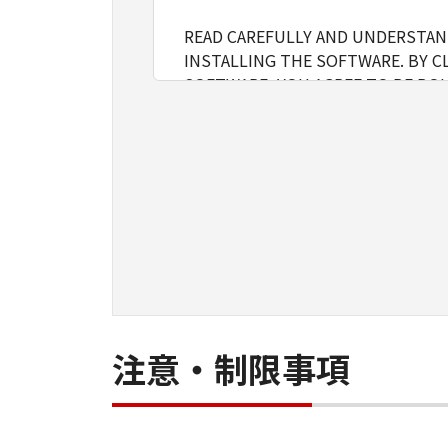
READ CAREFULLY AND UNDERSTAND
INSTALLING THE SOFTWARE. BY C
SOFTWARE, YOU AGREE TO BE BOU
FOLLOWING TERMS AND CONDITIO
1. GRANT OF LICENSE
Canon grants you a personal, limite
installing, accessing, executing or
network connected to the Product
You may allow other users of oth
must assure that all such users shal
borne by you hereunder.
注意・制限事項
You may make one copy of the SOFT
2. RESTRICTIONS
You shall not use the SOFTWARE exce