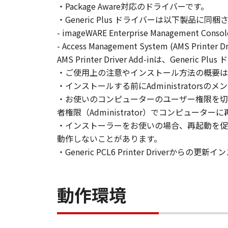
・Package Aware対応のドライバーです。
loan, convey or transfer to any thi
・Generic Plus ドライバーは以下製品に同
language, modify, disassemble, dec
- imageWARE Enterprise Management Co
do so.
- Access Management System (AMS Printer Dr
AMS Printer Driver Add-inは、Gen
3. COPYRIGHT NOTICE
You shall not modify, remove or de
・ご使用上の注意やインストール方法の概要は
copy thereof.
・インストールする前にAdministrators
・お使いのコンピューターのユーザー権限を切
4. OWNERSHIP
者権限（Administrator）でコンピュー
Canon and its licensors retain in a
・インストーラーをお使いの場合、再起動を促
as expressly provided herein, no li
動作しないことがあります。
intellectual property of Canon and i
・Generic PCL6 Printer Driverから
5. EXPORT CONTROL
You agree to comply with all export
動作環境
directly or indirectly, the SOFTWARE
6. SUPPORT AND UPDATE