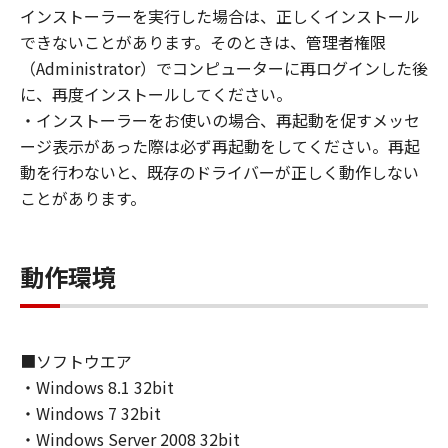
(1) お客様は、再使用許諾、譲渡、販売、頒
インストーラーを実行した場合は、正しくインストール
布、リースもしくは貸与その他の方法により、
できないことがあります。そのときは、管理者権限
第三者に「本ソフトウェア」を使用させること
（Administrator）でコンピューターに再ログインした後
はできません。
に、再度インストールしてください。
(2) お客様は、「本ソフトウェア」の全部また
・インストーラーをお使いの場合、再起動を促すメッセ
は一部を修正、改変、逆コンパイル、逆アセン
ージ表示があった際は必ず再起動をしてください。再起
ブル、その他リバースエンジニアリング等する
動を行わないと、既存のドライバーが正しく動作しない
ことはできません。また第三者にこのような行
ことがあります。
為をさせてはなりません。
３．著作権表示
動作環境
お客様は、「本ソフトウェア」に含まれるキヤ
ノンまたはキヤノンのライセンサーの著作権表
示を変更し、除去しもしくは削除してはなりま
せん。
■ソフトウエア
・Windows 8.1 32bit
４．所有権
・Windows 7 32bit
「本ソフトウェア」に係る権原および所有権
・Windows Server 2008 32bit
は、その内容によりキヤノンまたはキヤノンの