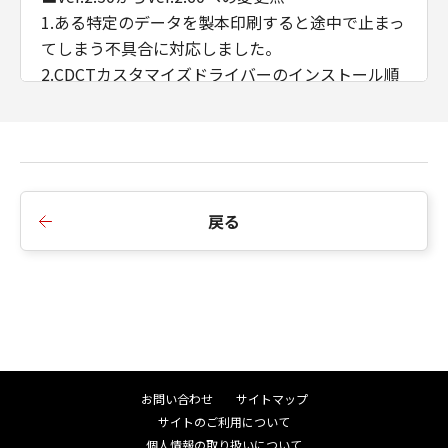
1.ある特定のデータを製本印刷すると途中で止まっ
てしまう不具合に対応しました。
2.CDCTカスタマイズドライバーのインストール順
序の制限を廃止しました。
3.AMSのWSD/IPP接続時のIPアドレス/ホスト名の
取得に対応しました。
■Ver.2.40からVer.2.50への変更点
戻る
1.インストーラーのダイアログ背景画像、アイコン
を変更しました。
2.インストーラーの探索時にSNMPコミュニティ名
を設定できるよう変更しました。
3.iPR C910/ C810/ C710/ C660において、マッチン
グモードにドライバー補正を追加しました。
4.印刷色に合わせたプレビュー機能を削除しまし
お問い合わせ
サイトマップ
た。
サイトのご利用について
5.イメージモード印刷時にオートカラー処理方式を
個人情報の取り扱いについて