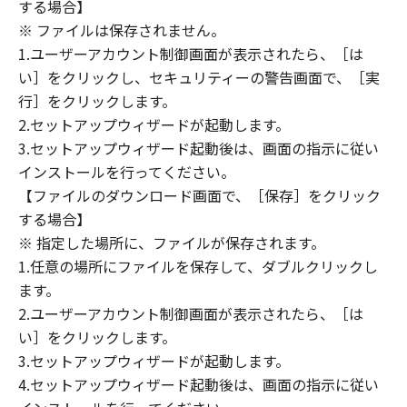
(1) 「本ソフトウェア」は、『現状のまま』の
する場合】
状態で使用許諾されます。キヤノン、キヤノン
※ ファイルは保存されません。
のライセンサー、キヤノンの子会社、キヤノン
1.ユーザーアカウント制御画面が表示されたら、［は
の関連会社、それらの販売代理店または販売店
い］をクリックし、セキュリティーの警告画面で、［実
のいずれも、「本ソフトウェア」に関して、商
行］をクリックします。
品性および特定の目的への適合性の保証を含
2.セットアップウィザードが起動します。
め、いかなる保証も、明示たると黙示たるとを
3.セットアップウィザード起動後は、画面の指示に従い
問わず一切しないものとします。
インストールを行ってください。
(2) キヤノン、キヤノンのライセンサー、キヤノ
【ファイルのダウンロード画面で、［保存］をクリック
ンの子会社、キヤノンの関連会社、それらの販
する場合】
売代理店または販売店のいずれも、「本ソフト
ウェア」の使用または使用不能から生ずるいか
※ 指定した場所に、ファイルが保存されます。
なる損害（逸失利益およびその他の派生的また
1.任意の場所にファイルを保存して、ダブルクリックし
は付随的な損害を含むがこれらに限定されない
ます。
全ての損害を言います。）について、適用法で
2.ユーザーアカウント制御画面が表示されたら、［は
認められる限り、一切の責任を負わないものと
い］をクリックします。
します。たとえ、キヤノン、キヤノンのライセ
3.セットアップウィザードが起動します。
ンサー、キヤノンの子会社、キヤノンの関連会
4.セットアップウィザード起動後は、画面の指示に従い
社、それらの販売代理店または販売店がかかる