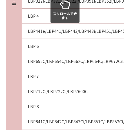
LBP312i/LBP321/LBP322i/LBP351i/LBP352i/LBP361i
品
スクロールでき
LBP 4
ます
LBP441e/LBP441/LBP442/LBP443i/LBP451/LBP451e
LBP 6
LBP652C/LBP654C/LBP662C/LBP664C/LBP672C/LBP
LBP 7
LBP712Ci/LBP722Ci/LBP7600C
LBP 8
LBP841C/LBP842C/LBP843Ci/LBP851C/LBP852Ci/LB