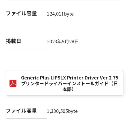
computer software" and "commercial
computer software documentation," as such
ファイル容量
124,011byte
terms are used in 48 C.F.R. 12.212 (Sept 1995).
Consistent with 48 C.F.R. 12.212 and 48 C.F.R.
227.7202-1 through 227.7202-4 (June 1995),
all U.S. Government End Users shall acquire
掲載日
2023年9月28日
the SOFTWARE with only those rights set
forth herein. The manufacturer is Canon
Inc./30-2, Shimomaruko 3-chome, Ohta-ku,
Tokyo 146-8501, Japan.
本条項中で使用される"the SOFTWARE"とは、
本契約書中で定義される「本ソフトウェア」を
Generic Plus LIPSLX Printer Driver Ver.2.75
意味し、指し示すものとします。
プリンタードライバーインストールガイド（日
本語）
10．分離可能性
本契約書のいずれかの条項またはその一部が法
ファイル容量
律により無効であると決定された場合でも、そ
1,330,505byte
の他の条項は完全に有効に存続するものとしま
す。