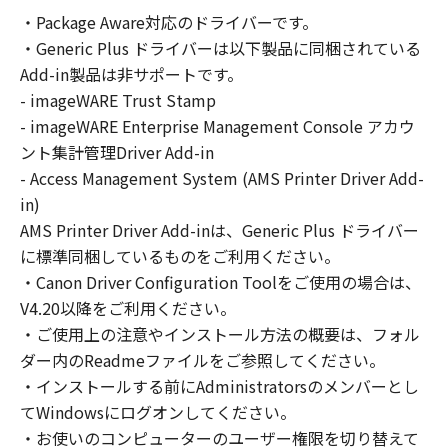
の非独占的権利をお客様に対して許諾します。
・Package Aware対応のドライバーです。
お客様は、また「指定機器」にネットワークを
・Generic Plus ドライバーは以下製品に同梱されている
通じて接続されたコンピューター上で、かかる
コンピューターの使用者に対して「本ソフトウ
Add-in製品は非サポートです。
ェア」を使用させることができますが、かかる
- imageWARE Trust Stamp
コンピューターの使用者に本契約書上の義務お
- imageWARE Enterprise Management Console アカウ
よび条件を遵守させるとともに、その履行に関
ント集計管理Driver Add-in
し全責任を負うことを条件とします。
- Access Management System (AMS Printer Driver Add-
(2) お客様は、上記(1)に基づいて「本ソフトウ
in)
ェア」を使用するためのバックアップとして、
AMS Printer Driver Add-inは、Generic Plus ドライバー
「本ソフトウェア」を１部、複製することがで
に標準同梱しているものをご利用ください。
きます。
・Canon Driver Configuration Toolをご使用の場合は、
(3) 上記(1)および(2)に定める場合を除き、キヤ
V4.20以降をご利用ください。
ノンまたはキヤノンのライセンサーのいかなる
・ご使用上の注意やインストール方法の概要は、フォル
知的財産権も、明示たると黙示たるとを問わ
ダー内のReadmeファイルをご参照してください。
ず、本契約書によってお客様に譲渡あるいは許
諾されるものではありません。
・インストールする前にAdministratorsのメンバーとし
てWindowsにログオンしてください。
２．制限
・お使いのコンピューターのユーザー権限を切り替えて