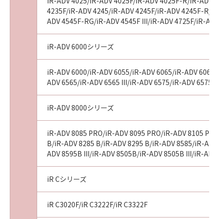
iR-ADV 4025/iR-ADV 4025F/iR-ADV 4025F-R/iR-ADV 4
4235F/iR-ADV 4245/iR-ADV 4245F/iR-ADV 4245F-R/iR-
ADV 4545F-RG/iR-ADV 4545F III/iR-ADV 4725F/iR-AD
iR-ADV 6000シリーズ
iR-ADV 6000/iR-ADV 6055/iR-ADV 6065/iR-ADV 6065-R
ADV 6565/iR-ADV 6565 III/iR-ADV 6575/iR-ADV 6575 I
iR-ADV 8000シリーズ
iR-ADV 8085 PRO/iR-ADV 8095 PRO/iR-ADV 8105 PRO
B/iR-ADV 8285 B/iR-ADV 8295 B/iR-ADV 8585/iR-ADV 8
ADV 8595B III/iR-ADV 8505B/iR-ADV 8505B III/iR-A
iR Cシリーズ
iR C3020F/iR C3222F/iR C3322F