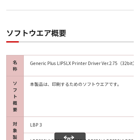
ソフトウエア概要
名
Generic Plus LIPSLX Printer Driver Ver.2.75（32bit）
称
ソ
本製品は、印刷するためのソフトウエアです。
フ
ト
概
要
対
LBP 3
象
製