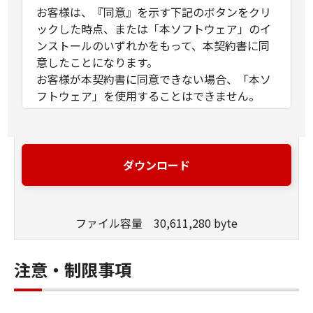
お客様は、『同意』を示す下記のボタンをクリ
ックした時点、または「本ソフトウェア」のイ
ンストールのいずれかをもって、本契約書に同
意したことになります。
お客様が本契約書に同意できない場合、「本ソ
フトウェア」を使用することはできません。
１．許諾
(1) キヤノンは、お客様が「キヤノン製品」を利
用する目的のために、「キヤノン製品」に直接
ダウンロード
またはネットワークを通じ接続される複数のコ
ンピューター（以下「指定機器」と言いま
す。）において、「本ソフトウェア」を使用
ファイル容量 30,611,280 byte
（本契約書においては、「本ソフトウェア」を
コンピューターの記憶媒体上にインストールす
ること、またはコンピューターにおいて表示す
注意・制限事項
ること、アクセスすること、もしくは実行する
ことのいずれも含むものとします。）するため