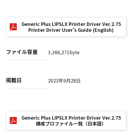
(3) お客様が本契約書のいずれかの条項に違反
した場合、本契約書は直ちに終了します。
(4) お客様は、上記(3)によって本契約書が終了
Generic Plus LIPSLX Printer Driver Ver.2.75
した場合、速やかに、「本ソフトウェア」およ
Printer Driver User's Guide (English)
びその複製物のすべてを廃棄または消去するも
のとします。
(5) 上記にかかわらず、本契約書第2条、第4条
ファイル容量
3,366,371byte
から第7条まで、第8条第4項および第10条の規
定は、本契約書の終了後も効力を有します。
９．U.S. GOVERNMENT RESTRICTED RIGHTS
掲載日
2023年9月28日
NOTICE
“米国政府エンドユーザー”とは、米国政府の機
関また団体を意味します。もしお客様が米国政
府エンドユーザーである場合、以下の規定が適
用されます：The SOFTWARE is a "commercial
Generic Plus LIPSLX Printer Driver Ver.2.75
item," as that term is defined at 48 C.F.R.
構成プロファイル一覧（日本語）
2.101 (Oct 1995), consisting of "commercial