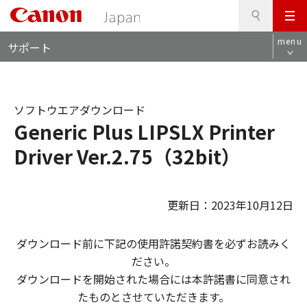
検
このページの本文へ
メ
索
ロ
ニ
menu
サポート
ー
ュ
カ
ー
ル
ナ
ソフトウエアダウンロード
ビ
Generic Plus LIPSLX Printer
Driver Ver.2.75（32bit）
更新日：2023年10月12日
ダウンロード前に下記の使用許諾契約書を必ずお読みく
ださい。
ダウンロードを開始された場合には本許諾書に同意され
たものとさせていただきます。