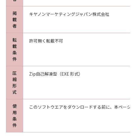
掲
キヤノンマーケティングジャパン株式会社
載
者
転
許可無く転載不可
載
条
件
圧
Zip自己解凍型（EXE 形式）
縮
形
式
使
このソフトウエアをダウンロードする前に、本ページ冒
用
条
件