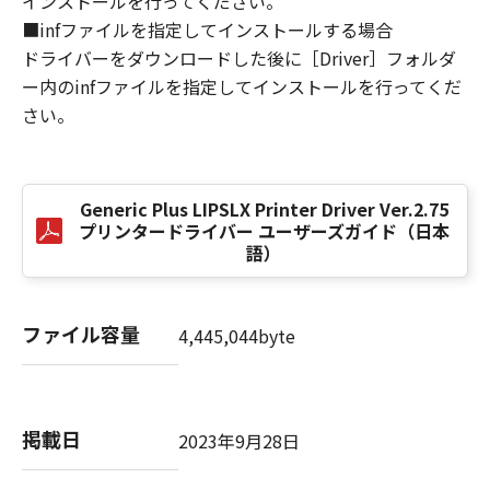
インストールを行ってください。
損害の可能性について知らされていた場合でも
■infファイルを指定してインストールする場合
同様です。
ドライバーをダウンロードした後に［Driver］フォルダ
(3) キヤノン、キヤノンのライセンサー、キヤノ
ー内のinfファイルを指定してインストールを行ってくだ
ンの子会社、キヤノンの関連会社、それらの販
さい。
売代理店または販売店のいずれも、「本ソフト
ウェア」、または「本ソフトウェア」の使用に
起因または関連してお客様と第三者との間に生
じたいかなる紛争についても、一切責任を負わ
Generic Plus LIPSLX Printer Driver Ver.2.75
ないものとします。
プリンタードライバー ユーザーズガイド（日本
語）
８．契約期間
(1) 本契約書は、お客様が、『同意』を示す下
記のボタンをクリックした時点、または「本ソ
ファイル容量
4,445,044byte
フトウェア」をインストールした時点で発効
し、下記(2)または(3)により終了されるまで有
効に存続します。
(2) お客様は、「本ソフトウェア」およびその
掲載日
2023年9月28日
複製物のすべてを廃棄および消去することによ
り、本契約書を終了させることができます。