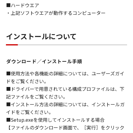
■ハードウエア
ライセンサーに帰属します。
・上記ソフトウエアが動作するコンピューター
５．輸出
お客様は、日本国政府または関連する外国政府
より必要な許可等を得ることなしに、「本ソフ
インストールについて
トウェア」の全部または一部を、直接または間
接に輸出してはなりません。
ダウンロード／インストール手順
６．サポートおよびアップデート
キヤノン、キヤノンの子会社、関係会社、それ
■使用方法や各機能の詳細については、ユーザーズガイ
らの販売代理店および販売店、並びにキヤノン
ドをご覧ください。
のライセンサーは、お客様による「本ソフトウ
■ドライバーで用意されている構成プロファイルは、下
ェア」の使用を支援すること、および「本ソフ
記ファイルをご覧ください。
トウェア」に対してアップデート、バグの修正
■インストール方法の詳細については、インストールガ
あるいはサポートを行うことについて、いかな
イドをご覧ください。
る責任も負うものではありません。
■Setup.exeを使用してインストールする場合
７．保証の否認・免責
【ファイルのダウンロード画面で、［実行］をクリック