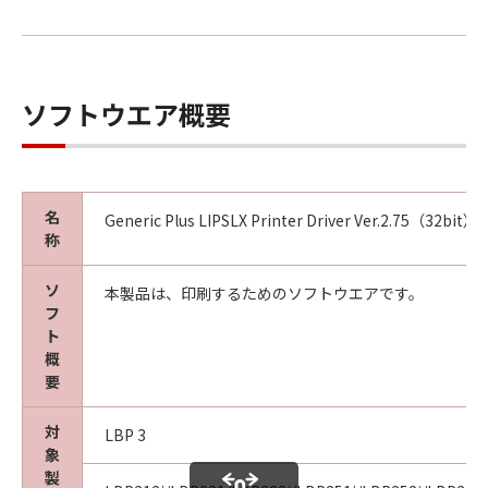
ソフトウエア概要
名
Generic Plus LIPSLX Printer Driver Ver.2.75（32bit）
称
ソ
本製品は、印刷するためのソフトウエアです。
フ
ト
概
要
対
LBP 3
象
製