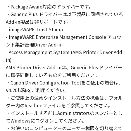
の非独占的権利をお客様に対して許諾します。
・Package Aware対応のドライバーです。
お客様は、また「指定機器」にネットワークを
・Generic Plus ドライバーは以下製品に同梱されている
通じて接続されたコンピューター上で、かかる
コンピューターの使用者に対して「本ソフトウ
Add-in製品は非サポートです。
ェア」を使用させることができますが、かかる
- imageWARE Trust Stamp
コンピューターの使用者に本契約書上の義務お
- imageWARE Enterprise Management Console アカウ
よび条件を遵守させるとともに、その履行に関
ント集計管理Driver Add-in
し全責任を負うことを条件とします。
- Access Management System (AMS Printer Driver Add-
(2) お客様は、上記(1)に基づいて「本ソフトウ
in)
ェア」を使用するためのバックアップとして、
AMS Printer Driver Add-inは、Generic Plus ドライバー
「本ソフトウェア」を１部、複製することがで
に標準同梱しているものをご利用ください。
きます。
・Canon Driver Configuration Toolをご使用の場合は、
(3) 上記(1)および(2)に定める場合を除き、キヤ
V4.20以降をご利用ください。
ノンまたはキヤノンのライセンサーのいかなる
・ご使用上の注意やインストール方法の概要は、フォル
知的財産権も、明示たると黙示たるとを問わ
ダー内のReadmeファイルをご参照してください。
ず、本契約書によってお客様に譲渡あるいは許
諾されるものではありません。
・インストールする前にAdministratorsのメンバーとし
てWindowsにログオンしてください。
２．制限
・お使いのコンピューターのユーザー権限を切り替えて