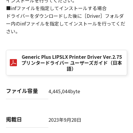
インストールを行ってください。
損害の可能性について知らされていた場合でも
■infファイルを指定してインストールする場合
同様です。
ドライバーをダウンロードした後に［Driver］フォルダ
(3) キヤノン、キヤノンのライセンサー、キヤノ
ー内のinfファイルを指定してインストールを行ってくだ
ンの子会社、キヤノンの関連会社、それらの販
さい。
売代理店または販売店のいずれも、「本ソフト
ウェア」、または「本ソフトウェア」の使用に
起因または関連してお客様と第三者との間に生
じたいかなる紛争についても、一切責任を負わ
Generic Plus LIPSLX Printer Driver Ver.2.75
ないものとします。
プリンタードライバー ユーザーズガイド（日本
語）
８．契約期間
(1) 本契約書は、お客様が、『同意』を示す下
記のボタンをクリックした時点、または「本ソ
ファイル容量
4,445,044byte
フトウェア」をインストールした時点で発効
し、下記(2)または(3)により終了されるまで有
効に存続します。
(2) お客様は、「本ソフトウェア」およびその
掲載日
2023年9月28日
複製物のすべてを廃棄および消去することによ
り、本契約書を終了させることができます。