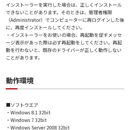
(1) お客様は、再使用許諾、譲渡、販売、頒
インストーラーを実行した場合は、正しくインストール
布、リースもしくは貸与その他の方法により、
できないことがあります。そのときは、管理者権限
第三者に「本ソフトウェア」を使用させること
（Administrator）でコンピューターに再ログインした後
はできません。
に、再度インストールしてください。
(2) お客様は、「本ソフトウェア」の全部また
・インストーラーをお使いの場合、再起動を促すメッセ
は一部を修正、改変、逆コンパイル、逆アセン
ージ表示があった際は必ず再起動をしてください。再起
ブル、その他リバースエンジニアリング等する
動を行わないと、既存のドライバーが正しく動作しない
ことはできません。また第三者にこのような行
ことがあります。
為をさせてはなりません。
３．著作権表示
動作環境
お客様は、「本ソフトウェア」に含まれるキヤ
ノンまたはキヤノンのライセンサーの著作権表
示を変更し、除去しもしくは削除してはなりま
せん。
■ソフトウエア
・Windows 8.1 32bit
４．所有権
・Windows 7 32bit
「本ソフトウェア」に係る権原および所有権
・Windows Server 2008 32bit
は、その内容によりキヤノンまたはキヤノンの