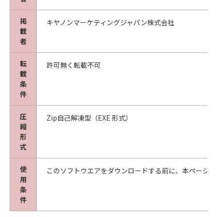
掲
キヤノンマーケティングジャパン株式会社
載
者
転
許可無く転載不可
載
条
件
圧
Zip自己解凍型（EXE 形式）
縮
形
式
使
このソフトウエアをダウンロードする前に、本ページ冒
用
条
件