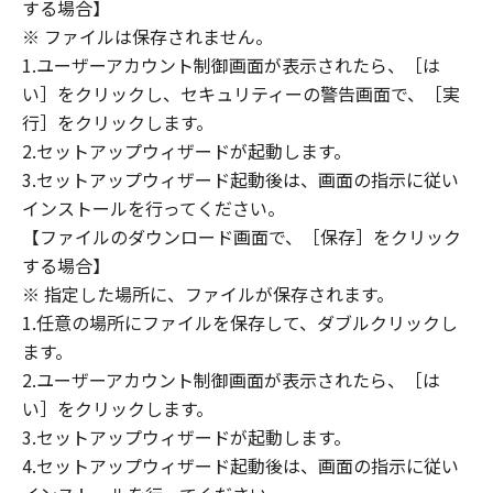
(1) 「本ソフトウェア」は、『現状のまま』の
する場合】
状態で使用許諾されます。キヤノン、キヤノン
※ ファイルは保存されません。
のライセンサー、キヤノンの子会社、キヤノン
1.ユーザーアカウント制御画面が表示されたら、［は
の関連会社、それらの販売代理店または販売店
い］をクリックし、セキュリティーの警告画面で、［実
のいずれも、「本ソフトウェア」に関して、商
行］をクリックします。
品性および特定の目的への適合性の保証を含
2.セットアップウィザードが起動します。
め、いかなる保証も、明示たると黙示たるとを
3.セットアップウィザード起動後は、画面の指示に従い
問わず一切しないものとします。
インストールを行ってください。
(2) キヤノン、キヤノンのライセンサー、キヤノ
【ファイルのダウンロード画面で、［保存］をクリック
ンの子会社、キヤノンの関連会社、それらの販
する場合】
売代理店または販売店のいずれも、「本ソフト
ウェア」の使用または使用不能から生ずるいか
※ 指定した場所に、ファイルが保存されます。
なる損害（逸失利益およびその他の派生的また
1.任意の場所にファイルを保存して、ダブルクリックし
は付随的な損害を含むがこれらに限定されない
ます。
全ての損害を言います。）について、適用法で
2.ユーザーアカウント制御画面が表示されたら、［は
認められる限り、一切の責任を負わないものと
い］をクリックします。
します。たとえ、キヤノン、キヤノンのライセ
3.セットアップウィザードが起動します。
ンサー、キヤノンの子会社、キヤノンの関連会
4.セットアップウィザード起動後は、画面の指示に従い
社、それらの販売代理店または販売店がかかる