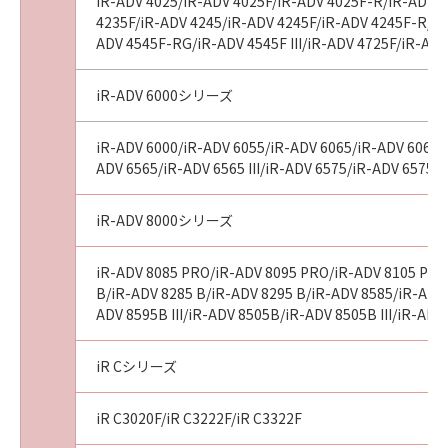
iR-ADV 4025/iR-ADV 4025F/iR-ADV 4025F-R/iR-ADV 4
4235F/iR-ADV 4245/iR-ADV 4245F/iR-ADV 4245F-R/iR-
ADV 4545F-RG/iR-ADV 4545F III/iR-ADV 4725F/iR-AD
iR-ADV 6000シリーズ
iR-ADV 6000/iR-ADV 6055/iR-ADV 6065/iR-ADV 6065-R
ADV 6565/iR-ADV 6565 III/iR-ADV 6575/iR-ADV 6575 I
iR-ADV 8000シリーズ
iR-ADV 8085 PRO/iR-ADV 8095 PRO/iR-ADV 8105 PRO
B/iR-ADV 8285 B/iR-ADV 8295 B/iR-ADV 8585/iR-ADV 8
ADV 8595B III/iR-ADV 8505B/iR-ADV 8505B III/iR-A
iR Cシリーズ
iR C3020F/iR C3222F/iR C3322F