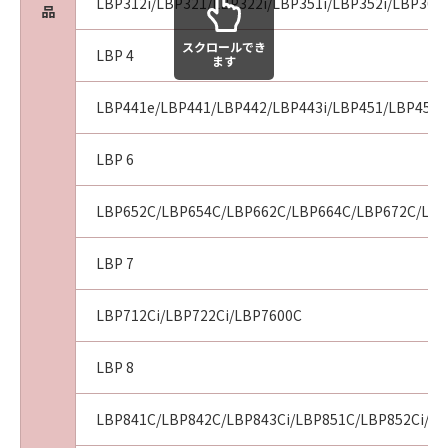
LBP312i/LBP321/LBP322i/LBP351i/LBP352i/LBP361i
品
スクロールでき
LBP 4
ます
LBP441e/LBP441/LBP442/LBP443i/LBP451/LBP451e
LBP 6
LBP652C/LBP654C/LBP662C/LBP664C/LBP672C/LBP
LBP 7
LBP712Ci/LBP722Ci/LBP7600C
LBP 8
LBP841C/LBP842C/LBP843Ci/LBP851C/LBP852Ci/LB