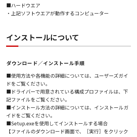
■ハードウエア
ライセンサーに帰属します。
・上記ソフトウエアが動作するコンピューター
５．輸出
お客様は、日本国政府または関連する外国政府
より必要な許可等を得ることなしに、「本ソフ
インストールについて
トウェア」の全部または一部を、直接または間
接に輸出してはなりません。
ダウンロード／インストール手順
６．サポートおよびアップデート
キヤノン、キヤノンの子会社、関係会社、それ
■使用方法や各機能の詳細については、ユーザーズガイ
らの販売代理店および販売店、並びにキヤノン
ドをご覧ください。
のライセンサーは、お客様による「本ソフトウ
■ドライバーで用意されている構成プロファイルは、下
ェア」の使用を支援すること、および「本ソフ
記ファイルをご覧ください。
トウェア」に対してアップデート、バグの修正
■インストール方法の詳細については、インストールガ
あるいはサポートを行うことについて、いかな
イドをご覧ください。
る責任も負うものではありません。
■Setup.exeを使用してインストールする場合
７．保証の否認・免責
【ファイルのダウンロード画面で、［実行］をクリック