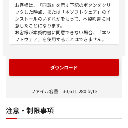
お客様は、『同意』を示す下記のボタンをクリ
ックした時点、または「本ソフトウェア」のイ
ンストールのいずれかをもって、本契約書に同
意したことになります。
お客様が本契約書に同意できない場合、「本ソ
フトウェア」を使用することはできません。
１．許諾
(1) キヤノンは、お客様が「キヤノン製品」を利
用する目的のために、「キヤノン製品」に直接
ダウンロード
またはネットワークを通じ接続される複数のコ
ンピューター（以下「指定機器」と言いま
す。）において、「本ソフトウェア」を使用
ファイル容量 30,611,280 byte
（本契約書においては、「本ソフトウェア」を
コンピューターの記憶媒体上にインストールす
ること、またはコンピューターにおいて表示す
注意・制限事項
ること、アクセスすること、もしくは実行する
ことのいずれも含むものとします。）するため