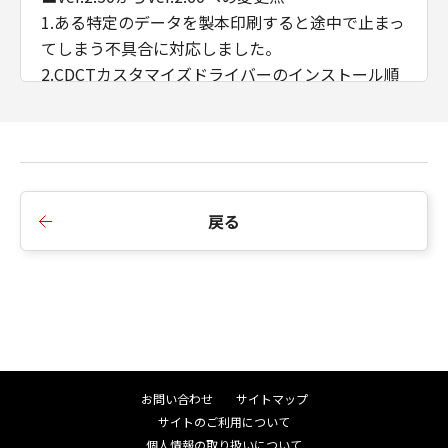
1.ある特定のデータを製本印刷すると途中で止まっ
てしまう不具合に対応しました。
2.CDCTカスタマイズドライバーのインストール順
序の制限を廃止しました。
3.AMSのWSD/IPP接続時のIPアドレス/ホスト名の
取得に対応しました。
■Ver.2.40からVer.2.50への変更点
戻る
1.インストーラーのダイアログ背景画像、アイコン
を変更しました。
2.インストーラーの探索時にSNMPコミュニティ名
を設定できるよう変更しました。
3.iPR C910/ C810/ C710/ C660において、マッチン
グモードにドライバー補正を追加しました。
4.印刷色に合わせたプレビュー機能を削除しまし
お問い合わせ
サイトマップ
た。
サイトのご利用について
5.イメージモード印刷時にオートカラー処理方式を
個人情報の取り扱いについて