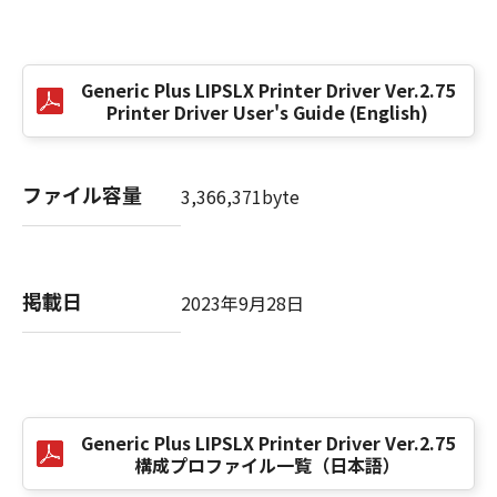
(3) お客様が本契約書のいずれかの条項に違反
した場合、本契約書は直ちに終了します。
(4) お客様は、上記(3)によって本契約書が終了
Generic Plus LIPSLX Printer Driver Ver.2.75
した場合、速やかに、「本ソフトウェア」およ
Printer Driver User's Guide (English)
びその複製物のすべてを廃棄または消去するも
のとします。
(5) 上記にかかわらず、本契約書第2条、第4条
ファイル容量
3,366,371byte
から第7条まで、第8条第4項および第10条の規
定は、本契約書の終了後も効力を有します。
９．U.S. GOVERNMENT RESTRICTED RIGHTS
掲載日
2023年9月28日
NOTICE
“米国政府エンドユーザー”とは、米国政府の機
関また団体を意味します。もしお客様が米国政
府エンドユーザーである場合、以下の規定が適
用されます：The SOFTWARE is a "commercial
Generic Plus LIPSLX Printer Driver Ver.2.75
item," as that term is defined at 48 C.F.R.
構成プロファイル一覧（日本語）
2.101 (Oct 1995), consisting of "commercial