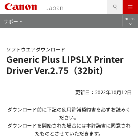
検
このページの本文へ
メ
索
ロ
ニ
menu
サポート
ー
ュ
カ
ー
ル
ナ
ソフトウエアダウンロード
ビ
Generic Plus LIPSLX Printer
Driver Ver.2.75（32bit）
更新日：2023年10月12日
ダウンロード前に下記の使用許諾契約書を必ずお読みく
ださい。
ダウンロードを開始された場合には本許諾書に同意され
たものとさせていただきます。