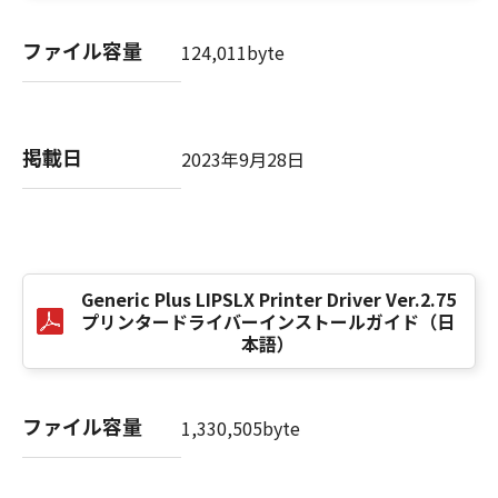
computer software" and "commercial
computer software documentation," as such
ファイル容量
124,011byte
terms are used in 48 C.F.R. 12.212 (Sept 1995).
Consistent with 48 C.F.R. 12.212 and 48 C.F.R.
227.7202-1 through 227.7202-4 (June 1995),
all U.S. Government End Users shall acquire
掲載日
2023年9月28日
the SOFTWARE with only those rights set
forth herein. The manufacturer is Canon
Inc./30-2, Shimomaruko 3-chome, Ohta-ku,
Tokyo 146-8501, Japan.
本条項中で使用される"the SOFTWARE"とは、
本契約書中で定義される「本ソフトウェア」を
Generic Plus LIPSLX Printer Driver Ver.2.75
意味し、指し示すものとします。
プリンタードライバーインストールガイド（日
本語）
10．分離可能性
本契約書のいずれかの条項またはその一部が法
ファイル容量
律により無効であると決定された場合でも、そ
1,330,505byte
の他の条項は完全に有効に存続するものとしま
す。