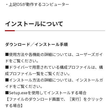
・上記OSが動作するコンピューター
ライセンサーに帰属します。
５．輸出
お客様は、日本国政府または関連する外国政府
インストールについて
より必要な許可等を得ることなしに、「本ソフ
トウェア」の全部または一部を、直接または間
接に輸出してはなりません。
ダウンロード／インストール手順
６．サポートおよびアップデート
■使用方法や各機能の詳細については、ユーザーズガイ
キヤノン、キヤノンの子会社、関係会社、それ
ドをご覧ください。
らの販売代理店および販売店、並びにキヤノン
■ドライバーで用意されている構成プロファイルは、構
のライセンサーは、お客様による「本ソフトウ
成プロファイル一覧をご覧ください。
ェア」の使用を支援すること、および「本ソフ
■インストール方法の詳細については、インストールガ
トウェア」に対してアップデート、バグの修正
イドをご覧ください。
あるいはサポートを行うことについて、いかな
■Setup.exeを使用してインストールする場合
る責任も負うものではありません。
【ファイルのダウンロード画面で、［実行］をクリック
７．保証の否認・免責
する場合】