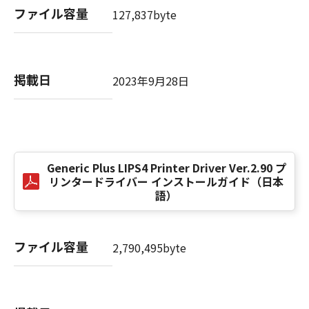
computer software" and "commercial
ファイル容量
127,837byte
computer software documentation," as such
terms are used in 48 C.F.R. 12.212 (Sept 1995).
Consistent with 48 C.F.R. 12.212 and 48 C.F.R.
227.7202-1 through 227.7202-4 (June 1995),
掲載日
2023年9月28日
all U.S. Government End Users shall acquire
the SOFTWARE with only those rights set
forth herein. The manufacturer is Canon
Inc./30-2, Shimomaruko 3-chome, Ohta-ku,
Tokyo 146-8501, Japan.
本条項中で使用される"the SOFTWARE"とは、
Generic Plus LIPS4 Printer Driver Ver.2.90 プ
リンタードライバー インストールガイド（日本
本契約書中で定義される「本ソフトウェア」を
語）
意味し、指し示すものとします。
10．分離可能性
ファイル容量
2,790,495byte
本契約書のいずれかの条項またはその一部が法
律により無効であると決定された場合でも、そ
の他の条項は完全に有効に存続するものとしま
す。