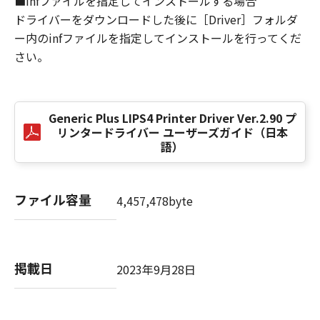
■infファイルを指定してインストールする場合
損害の可能性について知らされていた場合でも
ドライバーをダウンロードした後に［Driver］フォルダ
同様です。
ー内のinfファイルを指定してインストールを行ってくだ
(3) キヤノン、キヤノンのライセンサー、キヤノ
さい。
ンの子会社、キヤノンの関連会社、それらの販
売代理店または販売店のいずれも、「本ソフト
ウェア」、または「本ソフトウェア」の使用に
起因または関連してお客様と第三者との間に生
Generic Plus LIPS4 Printer Driver Ver.2.90 プ
じたいかなる紛争についても、一切責任を負わ
リンタードライバー ユーザーズガイド（日本
ないものとします。
語）
８．契約期間
(1) 本契約書は、お客様が、『同意』を示す下
ファイル容量
4,457,478byte
記のボタンをクリックした時点、または「本ソ
フトウェア」をインストールした時点で発効
し、下記(2)または(3)により終了されるまで有
効に存続します。
掲載日
2023年9月28日
(2) お客様は、「本ソフトウェア」およびその
複製物のすべてを廃棄および消去することによ
り、本契約書を終了させることができます。