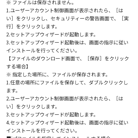
(1) 「本ソフトウェア」は、『現状のまま』の
※ ファイルは保存されません。
状態で使用許諾されます。キヤノン、キヤノン
1.ユーザーアカウント制御画面が表示されたら、［は
のライセンサー、キヤノンの子会社、キヤノン
い］をクリックし、セキュリティーの警告画面で、［実
の関連会社、それらの販売代理店または販売店
行］をクリックします。
のいずれも、「本ソフトウェア」に関して、商
2.セットアップウィザードが起動します。
品性および特定の目的への適合性の保証を含
3.セットアップウィザード起動後は、画面の指示に従い
め、いかなる保証も、明示たると黙示たるとを
インストールを行ってください。
問わず一切しないものとします。
【ファイルのダウンロード画面で、［保存］をクリック
(2) キヤノン、キヤノンのライセンサー、キヤノ
する場合】
ンの子会社、キヤノンの関連会社、それらの販
※ 指定した場所に、ファイルが保存されます。
売代理店または販売店のいずれも、「本ソフト
ウェア」の使用または使用不能から生ずるいか
1.任意の場所にファイルを保存して、ダブルクリックし
なる損害（逸失利益およびその他の派生的また
ます。
は付随的な損害を含むがこれらに限定されない
2.ユーザーアカウント制御画面が表示されたら、［は
全ての損害を言います。）について、適用法で
い］をクリックします。
認められる限り、一切の責任を負わないものと
3.セットアップウィザードが起動します。
します。たとえ、キヤノン、キヤノンのライセ
4.セットアップウィザード起動後は、画面の指示に従い
ンサー、キヤノンの子会社、キヤノンの関連会
インストールを行ってください。
社、それらの販売代理店または販売店がかかる