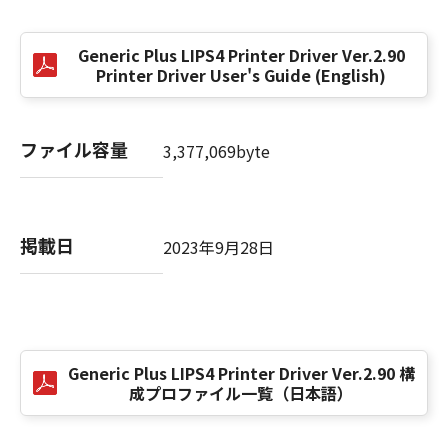
(3) お客様が本契約書のいずれかの条項に違反
した場合、本契約書は直ちに終了します。
Generic Plus LIPS4 Printer Driver Ver.2.90
(4) お客様は、上記(3)によって本契約書が終了
Printer Driver User's Guide (English)
した場合、速やかに、「本ソフトウェア」およ
びその複製物のすべてを廃棄または消去するも
のとします。
ファイル容量
3,377,069byte
(5) 上記にかかわらず、本契約書第2条、第4条
から第7条まで、第8条第4項および第10条の規
定は、本契約書の終了後も効力を有します。
掲載日
2023年9月28日
９．U.S. GOVERNMENT RESTRICTED RIGHTS
NOTICE
“米国政府エンドユーザー”とは、米国政府の機
関また団体を意味します。もしお客様が米国政
府エンドユーザーである場合、以下の規定が適
Generic Plus LIPS4 Printer Driver Ver.2.90 構
用されます：The SOFTWARE is a "commercial
成プロファイル一覧（日本語）
item," as that term is defined at 48 C.F.R.
2.101 (Oct 1995), consisting of "commercial