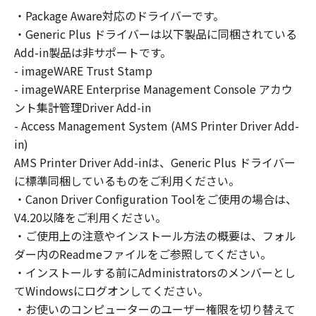
の非独占的権利をお客様に対して許諾します。
・Package Aware対応のドライバーです。
お客様は、また「指定機器」にネットワークを
・Generic Plus ドライバーは以下製品に同梱されている
通じて接続されたコンピューター上で、かかる
コンピューターの使用者に対して「本ソフトウ
Add-in製品は非サポートです。
ェア」を使用させることができますが、かかる
- imageWARE Trust Stamp
コンピューターの使用者に本契約書上の義務お
- imageWARE Enterprise Management Console アカウ
よび条件を遵守させるとともに、その履行に関
ント集計管理Driver Add-in
し全責任を負うことを条件とします。
- Access Management System (AMS Printer Driver Add-
(2) お客様は、上記(1)に基づいて「本ソフトウ
in)
ェア」を使用するためのバックアップとして、
AMS Printer Driver Add-inは、Generic Plus ドライバー
「本ソフトウェア」を１部、複製することがで
に標準同梱しているものをご利用ください。
きます。
・Canon Driver Configuration Toolをご使用の場合は、
(3) 上記(1)および(2)に定める場合を除き、キヤ
V4.20以降をご利用ください。
ノンまたはキヤノンのライセンサーのいかなる
・ご使用上の注意やインストール方法の概要は、フォル
知的財産権も、明示たると黙示たるとを問わ
ダー内のReadmeファイルをご参照してください。
ず、本契約書によってお客様に譲渡あるいは許
諾されるものではありません。
・インストールする前にAdministratorsのメンバーとし
てWindowsにログオンしてください。
２．制限
・お使いのコンピューターのユーザー権限を切り替えて