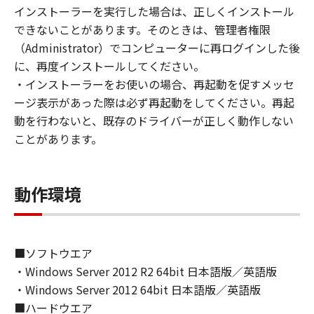
(1) お客様は、再使用許諾、譲渡、販売、頒
インストーラーを実行した場合は、正しくインストール
布、リースもしくは貸与その他の方法により、
できないことがあります。そのときは、管理者権限
第三者に「本ソフトウェア」を使用させること
（Administrator）でコンピューターに再ログインした後
はできません。
に、再度インストールしてください。
(2) お客様は、「本ソフトウェア」の全部また
・インストーラーをお使いの場合、再起動を促すメッセ
は一部を修正、改変、逆コンパイル、逆アセン
ージ表示があった際は必ず再起動をしてください。再起
ブル、その他リバースエンジニアリング等する
動を行わないと、既存のドライバーが正しく動作しない
ことはできません。また第三者にこのような行
ことがあります。
為をさせてはなりません。
３．著作権表示
動作環境
お客様は、「本ソフトウェア」に含まれるキヤ
ノンまたはキヤノンのライセンサーの著作権表
示を変更し、除去しもしくは削除してはなりま
せん。
■ソフトウエア
・Windows Server 2012 R2 64bit 日本語版／英語版
４．所有権
・Windows Server 2012 64bit 日本語版／英語版
「本ソフトウェア」に係る権原および所有権
■ハードウエア
は、その内容によりキヤノンまたはキヤノンの