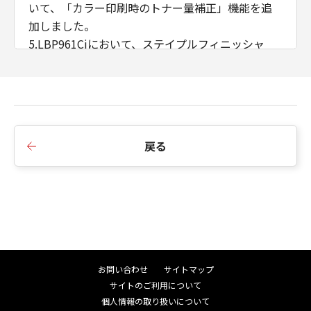
いて、「カラー印刷時のトナー量補正」機能を追
加しました。
5.LBP961Ciにおいて、ステイプルフィニッシャ
ー・AB2に対応したことにより、「サドルC折り」
機能をサポートしました。
■Ver.2.75からVer.2.80への変更点
1.リモートUIへのショートカットをデスクトップに
戻る
作成する機能を追加しました。
2.表紙指定機能を［製本詳細］ダイアログに追加し
ました。
3.印刷処理時間を改善しました。
4.Windows 7、Windows 8.1、Windows Server
2008、Windows Server 2008 R2を非サポートとし
ました。
お問い合わせ
サイトマップ
サイトのご利用について
■Ver.2.60からVer.2.75への変更点
個人情報の取り扱いについて