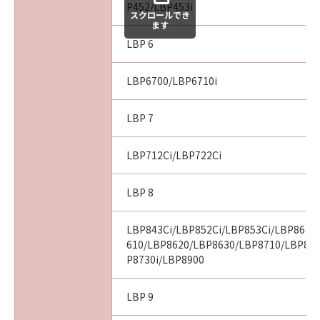
P452/LBP453i
スクロールでき
ます
LBP 6
LBP6700/LBP6710i
LBP 7
LBP712Ci/LBP722Ci
LBP 8
LBP843Ci/LBP852Ci/LBP853Ci/LBP862C
610/LBP8620/LBP8630/LBP8710/LBP87
P8730i/LBP8900
LBP 9