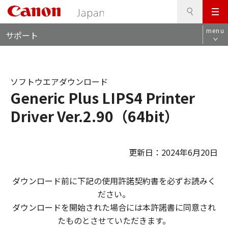
検
このページの本文へ
メ
索
ロ
ニ
menu
サポート
ー
ュ
カ
ー
ル
ナ
ソフトウエアダウンロード
ビ
Generic Plus LIPS4 Printer
Driver Ver.2.90（64bit）
更新日：2024年6月20日
ダウンロード前に下記の使用許諾契約書を必ずお読みく
ださい。
ダウンロードを開始された場合には本許諾書に同意され
たものとさせていただきます。