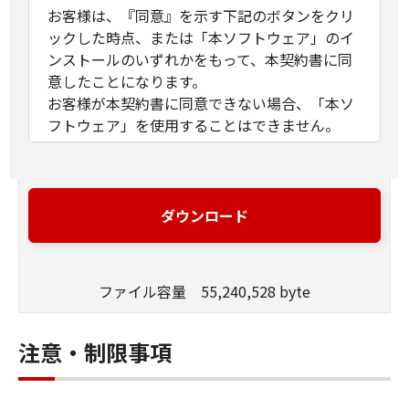
お客様は、『同意』を示す下記のボタンをクリ
ックした時点、または「本ソフトウェア」のイ
ンストールのいずれかをもって、本契約書に同
意したことになります。
お客様が本契約書に同意できない場合、「本ソ
フトウェア」を使用することはできません。
１．許諾
(1) キヤノンは、お客様が「キヤノン製品」を利
用する目的のために、「キヤノン製品」に直接
ダウンロード
またはネットワークを通じ接続される複数のコ
ンピューター（以下「指定機器」と言いま
す。）において、「本ソフトウェア」を使用
ファイル容量 55,240,528 byte
（本契約書においては、「本ソフトウェア」を
コンピューターの記憶媒体上にインストールす
ること、またはコンピューターにおいて表示す
注意・制限事項
ること、アクセスすること、もしくは実行する
ことのいずれも含むものとします。）するため