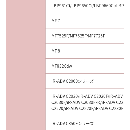
LBP961Ci/LBP9650Ci/LBP9660Ci/LBP99
MF 7
MF7525F/MF7625F/MF7725F
MF 8
MF832Cdw
iR-ADV C2000シリーズ
iR-ADV C2020/iR-ADV C2020F/iR-ADV C2
C2030F/iR-ADV C2030F-R/iR-ADV C2218F
C2220/iR-ADV C2220F/iR-ADV C2230F
iR-ADV C350Fシリーズ