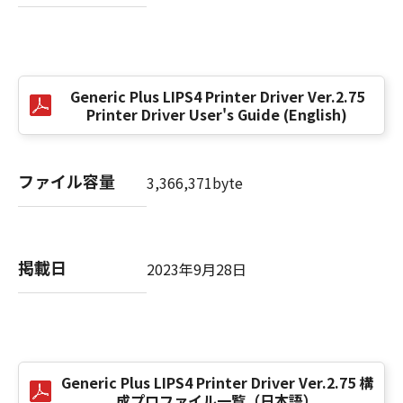
(3) お客様が本契約書のいずれかの条項に違反
した場合、本契約書は直ちに終了します。
(4) お客様は、上記(3)によって本契約書が終了
した場合、速やかに、「本ソフトウェア」およ
Generic Plus LIPS4 Printer Driver Ver.2.75
びその複製物のすべてを廃棄または消去するも
Printer Driver User's Guide (English)
のとします。
(5) 上記にかかわらず、本契約書第2条、第4条
から第7条まで、第8条第4項および第10条の規
ファイル容量
3,366,371byte
定は、本契約書の終了後も効力を有します。
９．U.S. GOVERNMENT RESTRICTED RIGHTS
NOTICE
掲載日
2023年9月28日
“米国政府エンドユーザー”とは、米国政府の機
関また団体を意味します。もしお客様が米国政
府エンドユーザーである場合、以下の規定が適
用されます：The SOFTWARE is a "commercial
item," as that term is defined at 48 C.F.R.
2.101 (Oct 1995), consisting of "commercial
Generic Plus LIPS4 Printer Driver Ver.2.75 構
成プロファイル一覧（日本語）