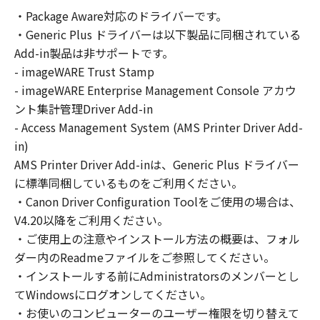
の非独占的権利をお客様に対して許諾します。
・Package Aware対応のドライバーです。
お客様は、また「指定機器」にネットワークを
・Generic Plus ドライバーは以下製品に同梱されている
通じて接続されたコンピューター上で、かかる
コンピューターの使用者に対して「本ソフトウ
Add-in製品は非サポートです。
ェア」を使用させることができますが、かかる
- imageWARE Trust Stamp
コンピューターの使用者に本契約書上の義務お
- imageWARE Enterprise Management Console アカウ
よび条件を遵守させるとともに、その履行に関
ント集計管理Driver Add-in
し全責任を負うことを条件とします。
- Access Management System (AMS Printer Driver Add-
(2) お客様は、上記(1)に基づいて「本ソフトウ
in)
ェア」を使用するためのバックアップとして、
AMS Printer Driver Add-inは、Generic Plus ドライバー
「本ソフトウェア」を１部、複製することがで
に標準同梱しているものをご利用ください。
きます。
・Canon Driver Configuration Toolをご使用の場合は、
(3) 上記(1)および(2)に定める場合を除き、キヤ
V4.20以降をご利用ください。
ノンまたはキヤノンのライセンサーのいかなる
・ご使用上の注意やインストール方法の概要は、フォル
知的財産権も、明示たると黙示たるとを問わ
ダー内のReadmeファイルをご参照してください。
ず、本契約書によってお客様に譲渡あるいは許
諾されるものではありません。
・インストールする前にAdministratorsのメンバーとし
てWindowsにログオンしてください。
２．制限
・お使いのコンピューターのユーザー権限を切り替えて