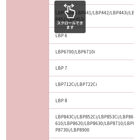
LBP441e/LBP441/LBP442/LBP443i/LBP4
P452/LBP453i
スクロールでき
ます
LBP 6
LBP6700/LBP6710i
LBP 7
LBP712Ci/LBP722Ci
LBP 8
LBP843Ci/LBP852Ci/LBP853Ci/LBP862C
610/LBP8620/LBP8630/LBP8710/LBP87
P8730i/LBP8900