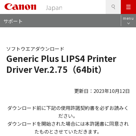
検
このページの本文へ
メ
索
ロ
ニ
menu
サポート
ー
ュ
カ
ー
ル
ナ
ソフトウエアダウンロード
ビ
Generic Plus LIPS4 Printer
Driver Ver.2.75（64bit）
更新日：2023年10月12日
ダウンロード前に下記の使用許諾契約書を必ずお読みく
ださい。
ダウンロードを開始された場合には本許諾書に同意され
たものとさせていただきます。