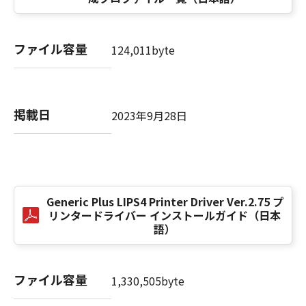
computer software" and "commercial
computer software documentation," as such
terms are used in 48 C.F.R. 12.212 (Sept 1995).
ファイル容量
Consistent with 48 C.F.R. 12.212 and 48 C.F.R.
124,011byte
227.7202-1 through 227.7202-4 (June 1995),
all U.S. Government End Users shall acquire
the SOFTWARE with only those rights set
掲載日
forth herein. The manufacturer is Canon
2023年9月28日
Inc./30-2, Shimomaruko 3-chome, Ohta-ku,
Tokyo 146-8501, Japan.
本条項中で使用される"the SOFTWARE"とは、
本契約書中で定義される「本ソフトウェア」を
意味し、指し示すものとします。
Generic Plus LIPS4 Printer Driver Ver.2.75 プ
リンタードライバー インストールガイド（日本
語）
10．分離可能性
本契約書のいずれかの条項またはその一部が法
律により無効であると決定された場合でも、そ
ファイル容量
の他の条項は完全に有効に存続するものとしま
1,330,505byte
す。