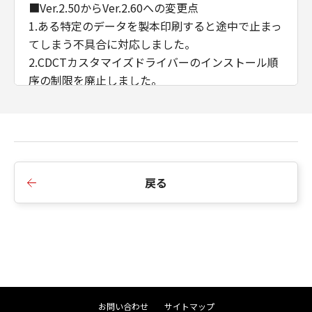
■Ver.2.50からVer.2.60への変更点
1.ある特定のデータを製本印刷すると途中で止まっ
てしまう不具合に対応しました。
2.CDCTカスタマイズドライバーのインストール順
序の制限を廃止しました。
3.AMSのWSD/IPP接続時のIPアドレス/ホスト名の
取得に対応しました。
■Ver.2.40からVer.2.50への変更点
1.インストーラーのダイアログ背景画像、アイコン
戻る
を変更しました。
2.インストーラーの探索時にSNMPコミュニティ名
を設定できるよう変更しました。
3.iPR C910/ C810/ C710/ C660において、マッチン
グモードにドライバー補正を追加しました。
4.Windows 11/ Windows Server 2022に対応しま
した。
お問い合わせ
サイトマップ