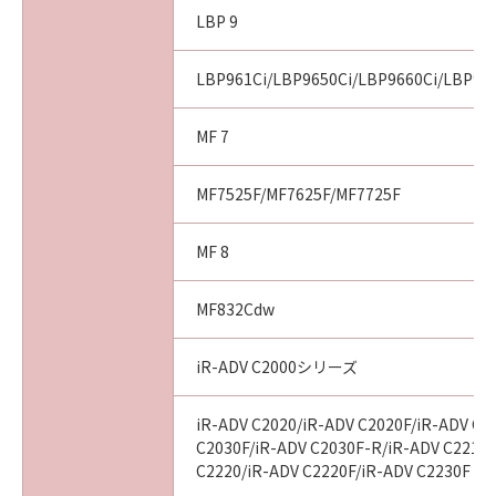
LBP 9
LBP961Ci/LBP9650Ci/LBP9660Ci/LBP99
MF 7
MF7525F/MF7625F/MF7725F
MF 8
MF832Cdw
iR-ADV C2000シリーズ
iR-ADV C2020/iR-ADV C2020F/iR-ADV C2
C2030F/iR-ADV C2030F-R/iR-ADV C2218F
C2220/iR-ADV C2220F/iR-ADV C2230F