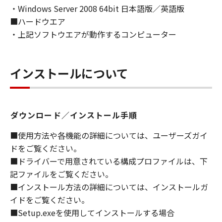
・Windows Server 2008 64bit 日本語版／英語版
ライセンサーに帰属します。
■ハードウエア
５．輸出
・上記ソフトウエアが動作するコンピューター
お客様は、日本国政府または関連する外国政府
より必要な許可等を得ることなしに、「本ソフ
トウェア」の全部または一部を、直接または間
インストールについて
接に輸出してはなりません。
６．サポートおよびアップデート
ダウンロード／インストール手順
キヤノン、キヤノンの子会社、関係会社、それ
らの販売代理店および販売店、並びにキヤノン
■使用方法や各機能の詳細については、ユーザーズガイ
のライセンサーは、お客様による「本ソフトウ
ドをご覧ください。
ェア」の使用を支援すること、および「本ソフ
■ドライバーで用意されている構成プロファイルは、下
トウェア」に対してアップデート、バグの修正
記ファイルをご覧ください。
あるいはサポートを行うことについて、いかな
■インストール方法の詳細については、インストールガ
る責任も負うものではありません。
イドをご覧ください。
７．保証の否認・免責
■Setup.exeを使用してインストールする場合