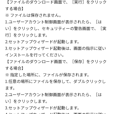
(1) 「本ソフトウェア」は、『現状のまま』の
【ファイルのダウンロード画面で、［実行］をクリック
状態で使用許諾されます。キヤノン、キヤノン
する場合】
のライセンサー、キヤノンの子会社、キヤノン
※ ファイルは保存されません。
の関連会社、それらの販売代理店または販売店
1.ユーザーアカウント制御画面が表示されたら、［は
のいずれも、「本ソフトウェア」に関して、商
い］をクリックし、セキュリティーの警告画面で、［実
品性および特定の目的への適合性の保証を含
行］をクリックします。
め、いかなる保証も、明示たると黙示たるとを
2.セットアップウィザードが起動します。
問わず一切しないものとします。
3.セットアップウィザード起動後は、画面の指示に従い
(2) キヤノン、キヤノンのライセンサー、キヤノ
インストールを行ってください。
ンの子会社、キヤノンの関連会社、それらの販
【ファイルのダウンロード画面で、［保存］をクリック
売代理店または販売店のいずれも、「本ソフト
ウェア」の使用または使用不能から生ずるいか
する場合】
なる損害（逸失利益およびその他の派生的また
※ 指定した場所に、ファイルが保存されます。
は付随的な損害を含むがこれらに限定されない
1.任意の場所にファイルを保存して、ダブルクリックし
全ての損害を言います。）について、適用法で
ます。
認められる限り、一切の責任を負わないものと
2.ユーザーアカウント制御画面が表示されたら、［は
します。たとえ、キヤノン、キヤノンのライセ
い］をクリックします。
ンサー、キヤノンの子会社、キヤノンの関連会
3.セットアップウィザードが起動します。
社、それらの販売代理店または販売店がかかる