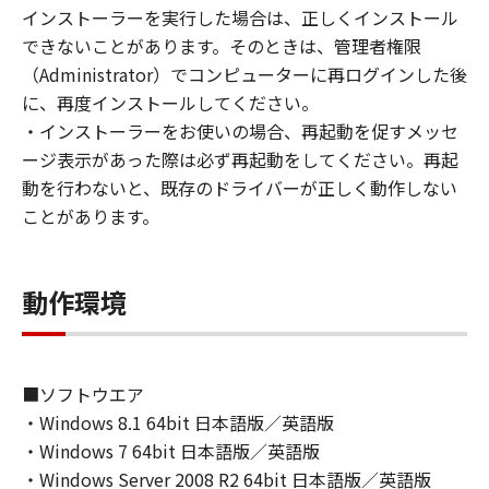
(1) お客様は、再使用許諾、譲渡、販売、頒
インストーラーを実行した場合は、正しくインストール
布、リースもしくは貸与その他の方法により、
できないことがあります。そのときは、管理者権限
第三者に「本ソフトウェア」を使用させること
（Administrator）でコンピューターに再ログインした後
はできません。
に、再度インストールしてください。
(2) お客様は、「本ソフトウェア」の全部また
・インストーラーをお使いの場合、再起動を促すメッセ
は一部を修正、改変、逆コンパイル、逆アセン
ージ表示があった際は必ず再起動をしてください。再起
ブル、その他リバースエンジニアリング等する
動を行わないと、既存のドライバーが正しく動作しない
ことはできません。また第三者にこのような行
ことがあります。
為をさせてはなりません。
３．著作権表示
動作環境
お客様は、「本ソフトウェア」に含まれるキヤ
ノンまたはキヤノンのライセンサーの著作権表
示を変更し、除去しもしくは削除してはなりま
せん。
■ソフトウエア
・Windows 8.1 64bit 日本語版／英語版
４．所有権
・Windows 7 64bit 日本語版／英語版
「本ソフトウェア」に係る権原および所有権
・Windows Server 2008 R2 64bit 日本語版／英語版
は、その内容によりキヤノンまたはキヤノンの