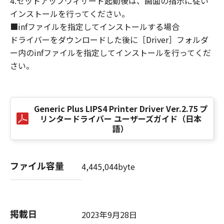
4.セットアップウィザード起動後は、画面の指示に従い
損害の可能性について知らされていた場合でも
インストールを行ってください。
同様です。
■infファイルを指定してインストールする場合
(3) キヤノン、キヤノンのライセンサー、キヤノ
ドライバーをダウンロードした後に［Driver］フォルダ
ンの子会社、キヤノンの関連会社、それらの販
ー内のinfファイルを指定してインストールを行ってくだ
売代理店または販売店のいずれも、「本ソフト
ウェア」、または「本ソフトウェア」の使用に
さい。
起因または関連してお客様と第三者との間に生
じたいかなる紛争についても、一切責任を負わ
ないものとします。
Generic Plus LIPS4 Printer Driver Ver.2.75 プ
リンタードライバー ユーザーズガイド（日本
８．契約期間
語）
(1) 本契約書は、お客様が、『同意』を示す下
記のボタンをクリックした時点、または「本ソ
フトウェア」をインストールした時点で発効
ファイル容量
4,445,044byte
し、下記(2)または(3)により終了されるまで有
効に存続します。
(2) お客様は、「本ソフトウェア」およびその
複製物のすべてを廃棄および消去することによ
掲載日
2023年9月28日
り、本契約書を終了させることができます。