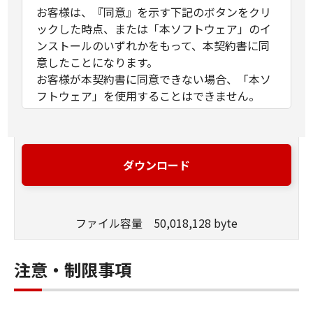
お客様は、『同意』を示す下記のボタンをクリ
ックした時点、または「本ソフトウェア」のイ
ンストールのいずれかをもって、本契約書に同
意したことになります。
お客様が本契約書に同意できない場合、「本ソ
フトウェア」を使用することはできません。
１．許諾
(1) キヤノンは、お客様が「キヤノン製品」を利
用する目的のために、「キヤノン製品」に直接
ダウンロード
またはネットワークを通じ接続される複数のコ
ンピューター（以下「指定機器」と言いま
す。）において、「本ソフトウェア」を使用
ファイル容量 50,018,128 byte
（本契約書においては、「本ソフトウェア」を
コンピューターの記憶媒体上にインストールす
ること、またはコンピューターにおいて表示す
注意・制限事項
ること、アクセスすること、もしくは実行する
ことのいずれも含むものとします。）するため