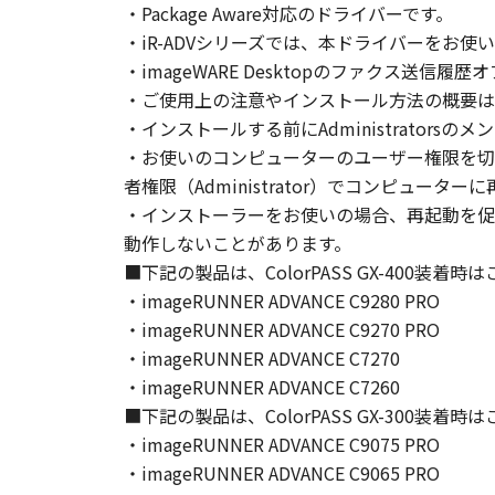
・Package Aware対応のドライバーです。
とはできません。
・iR-ADVシリーズでは、本ドライバーをお使
(2) お客様は、「本ソフトウェア
・imageWARE Desktopのファクス送
することはできません。また第三者
・ご使用上の注意やインストール方法の概要は
・インストールする前にAdministrators
３．著作権表示
お客様は、「本ソフトウェア」に含
・お使いのコンピューターのユーザー権限を切
りません。
者権限（Administrator）でコンピュー
・インストーラーをお使いの場合、再起動を促
４．所有権
動作しないことがあります。
「本ソフトウェア」に係る権原およ
■下記の製品は、ColorPASS GX-400装着
・imageRUNNER ADVANCE C9280 PRO
５．輸出
・imageRUNNER ADVANCE C9270 PRO
お客様は、日本国政府または関連す
・imageRUNNER ADVANCE C7270
は間接に輸出してはなりません。
・imageRUNNER ADVANCE C7260
■下記の製品は、ColorPASS GX-300装着
６．サポートおよびアップデート
・imageRUNNER ADVANCE C9075 PRO
キヤノン、キヤノンの子会社、関係
・imageRUNNER ADVANCE C9065 PRO
トウェア」の使用を支援すること、