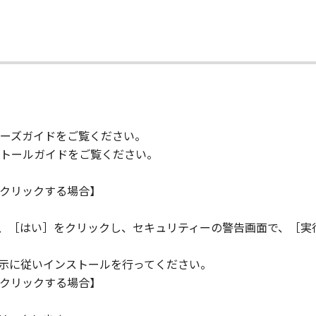
の条項に違反した場合、本契約書は直ちに終了します。
て
て本契約書が終了した場合、速やかに、「本ソフトウェア」および
2条、第4条から第7条まで、第8条第4項および第10条の規定
D RIGHTS NOTICE
ーズガイドをご覧ください。
米国政府の機関また団体を意味します。もしお客様が米国政府エ
トールガイドをご覧ください。
rcial item," as that term is defined at 48 C.F.R. 2.101
d "commercial computer software documentation," as such 
クリックする場合】
.R. 12.212 and 48 C.F.R. 227.7202-1 through 227.7202-4 (Jun
ith only those rights set forth herein. The manufacturer is
ら、［はい］をクリックし、セキュリティーの警告画面で、［実
Japan.
TWARE"とは、本契約書中で定義される「本ソフトウェア」を意
指示に従いインストールを行ってください。
クリックする場合】
の一部が法律により無効であると決定された場合でも、その他
。