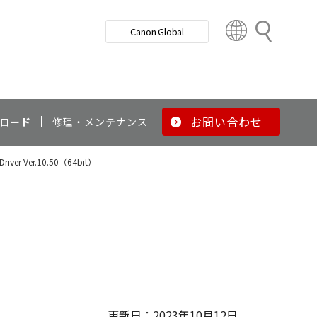
検
Canon Global
索
C
o
u
n
t
r
お問い合わせ
ロード
修理・メンテナンス
y
&
 Driver Ver.10.50（64bit）
R
e
g
i
o
）
n
更新日：2023年10月12日