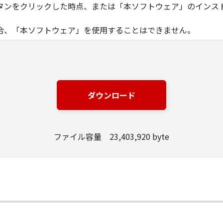
タンをクリックした時点、または「本ソフトウェア」のインス
合、「本ソフトウェア」を使用することはできません。
ノン製品」を利用する目的のために、「キヤノン製品」に直接ま
器」と言います。）において、「本ソフトウェア」を使用（本
にインストールすること、またはコンピューターにおいて表示
ダウンロード
とします。）するための非独占的権利をお客様に対して許諾し
ンピューター上で、かかるコンピューターの使用者に対して「
の使用者に本契約書上の義務および条件を遵守させるとともに
ファイル容量 23,403,920 byte
いて「本ソフトウェア」を使用するためのバックアップとして、「
る場合を除き、キヤノンまたはキヤノンのライセンサーのいかなる
渡あるいは許諾されるものではありません。
、販売、頒布、リースもしくは貸与その他の方法により、第三者