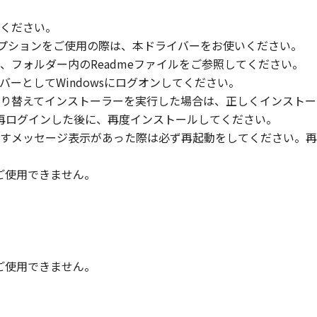
いください。
」の全部または一部を修正、改変、逆コンパイル、逆アセンブル
信履歴オプションをご使用の際は、本ドライバーをお使いください。
にこのような行為をさせてはなりません。
、フォルダー内のReadmeファイルをご参照してください。
のメンバーとしてWindowsにログオンしてください。
まれるキヤノンまたはキヤノンのライセンサーの著作権表示を
り替えてインストーラーを実行した場合は、正しくインストー
ターに再ログインした後に、再度インストールしてください。
すメッセージ表示があった際は必ず再起動をしてください。再
び所有権は、その内容によりキヤノンまたはキヤノンのライセ
時はご使用できません。
る外国政府より必要な許可等を得ることなしに、「本ソフトウ
時はご使用できません。
会社、それらの販売代理店および販売店、並びにキヤノンのラ
および「本ソフトウェア」に対してアップデート、バグの修正