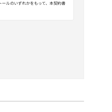
トールのいずれかをもって、本契約書
たはネットワークを通じ接続される複
契約書においては、「本ソフトウェ
すること、アクセスすること、もしく
ます。お客様は、また「指定機器」に
本ソフトウェア」を使用させることが
、その履行に関し全責任を負うことを
本ソフトウェア」を１部、複製すること
知的財産権も、明示たると黙示たるとを問
に「本ソフトウェア」を使用させるこ