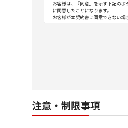
お客様は、『同意』を示す下記のボ
に同意したことになります。
お客様が本契約書に同意できない場
１．許諾
(1) キヤノンは、お客様が「キヤ
数のコンピューター（以下「指定機
ア」をコンピューターの記憶媒体上
は実行することのいずれも含むもの
ネットワークを通じて接続されたコ
できますが、かかるコンピューター
条件とします。
(2) お客様は、上記(1)に基づ
ができます。
(3) 上記(1)および(2)に定め
注意・制限事項
わず、本契約書によってお客様に譲
２．制限
(1) お客様は、再使用許諾、譲渡