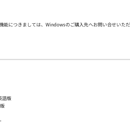
りません。
状のまま』の状態で使用許諾されます。キヤノン、キヤノンのラ
的な機能につきましては、Windowsのご購入先へお問い合せい
店または販売店のいずれも、「本ソフトウェア」に関して、商
ると黙示たるとを問わず一切しないものとします。
ンサー、キヤノンの子会社、キヤノンの関連会社、それらの販売
能から生ずるいかなる損害（逸失利益およびその他の派生的ま
）について、適用法で認められる限り、一切の責任を負わない
子会社、キヤノンの関連会社、それらの販売代理店または販売
ンサー、キヤノンの子会社、キヤノンの関連会社、それらの販売
ウェア」の使用に起因または関連してお客様と第三者との間に
／英語版
語版
意』を示す下記のボタンをクリックした時点、または「本ソフト
了されるまで有効に存続します。
ー
」およびその複製物のすべてを廃棄および消去することにより、