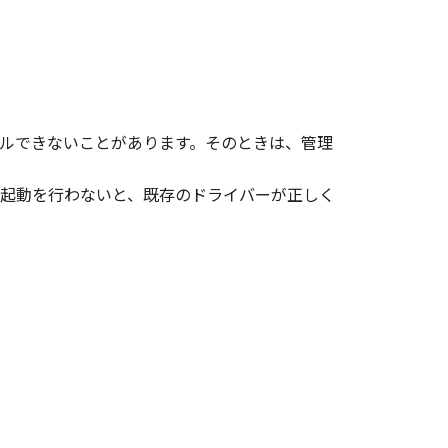
、その他リバースエンジニアリング等
変更し、除去しもしくは削除してはな
ルできないことがあります。そのときは、管理
起動を行わないと、既存のドライバーが正しく
ンサーに帰属します。
ェア」の全部または一部を、直接また
イセンサーは、お客様による「本ソフ
あるいはサポートを行うことについ