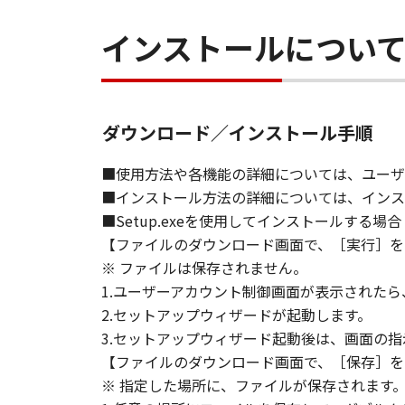
す。
(3) お客様が本契約書のいずれか
インストールについ
(4) お客様は、上記(3)によっ
るものとします。
(5) 上記にかかわらず、本契約書第
す。
ダウンロード／インストール手順
９．U.S. GOVERNMENT RESTRICTE
■使用方法や各機能の詳細については、ユーザ
“米国政府エンドユーザー”とは、
■インストール方法の詳細については、インス
が適用されます：The SOFTWARE is a "comme
■Setup.exeを使用してインストールする場合
"commercial computer software" an
【ファイルのダウンロード画面で、［実行］を
(Sept 1995). Consistent with 48 C.F
※ ファイルは保存されません。
Users shall acquire the SOFTWARE w
1.ユーザーアカウント制御画面が表示された
chome, Ohta-ku, Tokyo 146-8501, 
2.セットアップウィザードが起動します。
本条項中で使用される"the SOF
3.セットアップウィザード起動後は、画面の
10．分離可能性
【ファイルのダウンロード画面で、［保存］を
本契約書のいずれかの条項またはそ
※ 指定した場所に、ファイルが保存されます
します。