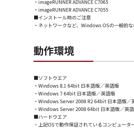
て、いかなる責任も負うものではあ
・imageRUNNER ADVANCE C7065
・imageRUNNER ADVANCE C7055
７．保証の否認・免責
■インストール時のご注意
(1) 「本ソフトウェア」は、『現
・ネットワークなど、Windows OSの一般
ノンの関連会社、それらの販売代理
証を含め、いかなる保証も、明示た
(2) キヤノン、キヤノンのライセ
動作環境
ソフトウェア」の使用または使用不
定されない全ての損害を言います。
ヤノンのライセンサー、キヤノンの
されていた場合でも同様です。
■ソフトウエア
(3) キヤノン、キヤノンのライセ
・Windows 8.1 64bit 日本語版／英語版
ソフトウェア」、または「本ソフト
・Windows 7 64bit 日本語版／英語版
責任を負わないものとします。
・Windows Server 2008 R2 64bit 日本語版
・Windows Server 2008 64bit 日本語版／英
８．契約期間
(1) 本契約書は、お客様が、『同
■ハードウエア
効し、下記(2)または(3)により終
・上記OSで動作保証されているコンピュータ
(2) お客様は、「本ソフトウェア