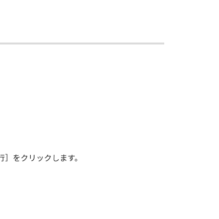
その複製物のすべてを廃棄または消去す
は、本契約書の終了後も効力を有しま
ンドユーザーである場合、以下の規定
 (Oct 1995), consisting of
terms are used in 48 C.F.R. 12.212
e 1995), all U.S. Government End
 Canon Inc./30-2, Shimomaruko 3-
行］をクリックします。
味し、指し示すものとします。
の条項は完全に有効に存続するものと