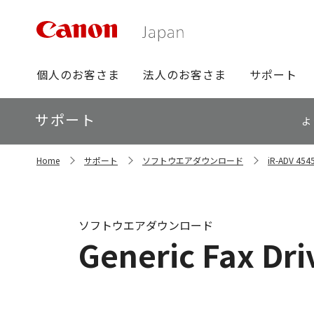
グ
個人のお客さま
法人のお客さま
サポート
ロ
ー
ロ
サポート
バ
よ
ー
ル
カ
ナ
サ
ル
Home
サポート
ソフトウエアダウンロード
iR-ADV 4
イ
ビ
ナ
ト
ビ
内
の
現
ソフトウエアダウンロード
在
Generic Fax Dr
位
置