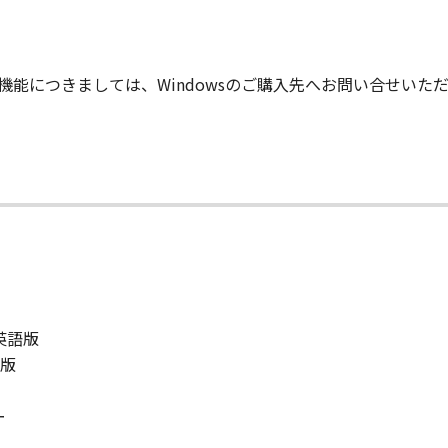
りません。
状のまま』の状態で使用許諾されます。キヤノン、キヤノンのラ
的な機能につきましては、Windowsのご購入先へお問い合せい
店または販売店のいずれも、「本ソフトウェア」に関して、商
ると黙示たるとを問わず一切しないものとします。
ンサー、キヤノンの子会社、キヤノンの関連会社、それらの販売
能から生ずるいかなる損害（逸失利益およびその他の派生的ま
）について、適用法で認められる限り、一切の責任を負わない
子会社、キヤノンの関連会社、それらの販売代理店または販売
ンサー、キヤノンの子会社、キヤノンの関連会社、それらの販売
ウェア」の使用に起因または関連してお客様と第三者との間に
／英語版
語版
意』を示す下記のボタンをクリックした時点、または「本ソフト
了されるまで有効に存続します。
ー
」およびその複製物のすべてを廃棄および消去することにより、