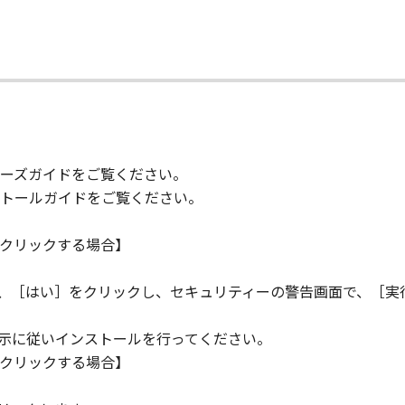
の条項に違反した場合、本契約書は直ちに終了します。
て
て本契約書が終了した場合、速やかに、「本ソフトウェア」および
2条、第4条から第7条まで、第8条第4項および第10条の規定
D RIGHTS NOTICE
ーズガイドをご覧ください。
米国政府の機関また団体を意味します。もしお客様が米国政府エ
トールガイドをご覧ください。
rcial item," as that term is defined at 48 C.F.R. 2.101
d "commercial computer software documentation," as such 
クリックする場合】
.R. 12.212 and 48 C.F.R. 227.7202-1 through 227.7202-4 (Jun
ith only those rights set forth herein. The manufacturer is
ら、［はい］をクリックし、セキュリティーの警告画面で、［実
Japan.
TWARE"とは、本契約書中で定義される「本ソフトウェア」を意
指示に従いインストールを行ってください。
クリックする場合】
の一部が法律により無効であると決定された場合でも、その他
。