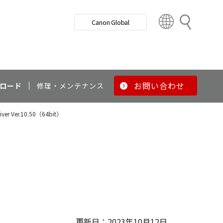
検
Canon Global
索
C
o
u
n
t
r
お問い合わせ
ロード
修理・メンテナンス
y
&
river Ver.10.50（64bit）
R
e
g
i
o
）
n
更新日：2023年10月12日