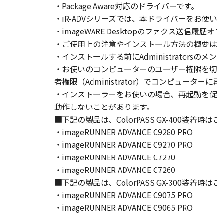
・Package Aware対応のドライバーです。
とはできません。
・iR-ADVシリーズでは、本ドライバーをお使
(2) お客様は、「本ソフトウェア
・imageWARE Desktopのファクス送
することはできません。また第三者
・ご使用上の注意やインストール方法の概要は
・インストールする前にAdministrators
３．著作権表示
お客様は、「本ソフトウェア」に含
・お使いのコンピューターのユーザー権限を切
りません。
者権限（Administrator）でコンピュー
・インストーラーをお使いの場合、再起動を促
４．所有権
動作しないことがあります。
「本ソフトウェア」に係る権原およ
■下記の製品は、ColorPASS GX-400装着
・imageRUNNER ADVANCE C9280 PRO
５．輸出
・imageRUNNER ADVANCE C9270 PRO
お客様は、日本国政府または関連す
・imageRUNNER ADVANCE C7270
は間接に輸出してはなりません。
・imageRUNNER ADVANCE C7260
■下記の製品は、ColorPASS GX-300装着
６．サポートおよびアップデート
・imageRUNNER ADVANCE C9075 PRO
キヤノン、キヤノンの子会社、関係
・imageRUNNER ADVANCE C9065 PRO
トウェア」の使用を支援すること、