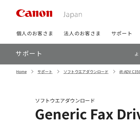
グ
個人のお客さま
法人のお客さま
サポート
ロ
ー
ロ
サポート
バ
よ
ー
ル
カ
ナ
サ
ル
Home
サポート
ソフトウエアダウンロード
iR-ADV 
イ
ビ
ナ
ト
ビ
内
の
現
ソフトウエアダウンロード
在
Generic Fax Dr
位
置