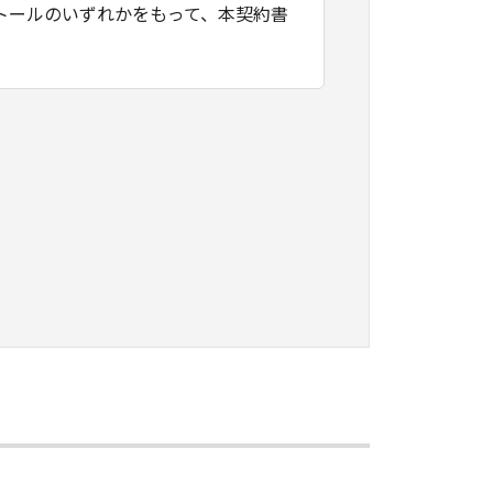
トールのいずれかをもって、本契約書
たはネットワークを通じ接続される複
契約書においては、「本ソフトウェ
すること、アクセスすること、もしく
ます。お客様は、また「指定機器」に
本ソフトウェア」を使用させることが
、その履行に関し全責任を負うことを
本ソフトウェア」を１部、複製すること
知的財産権も、明示たると黙示たるとを問
に「本ソフトウェア」を使用させるこ