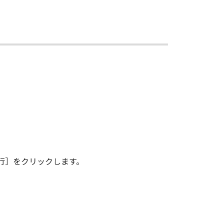
その複製物のすべてを廃棄または消去す
は、本契約書の終了後も効力を有しま
ンドユーザーである場合、以下の規定
 (Oct 1995), consisting of
terms are used in 48 C.F.R. 12.212
e 1995), all U.S. Government End
 Canon Inc./30-2, Shimomaruko 3-
行］をクリックします。
味し、指し示すものとします。
の条項は完全に有効に存続するものと