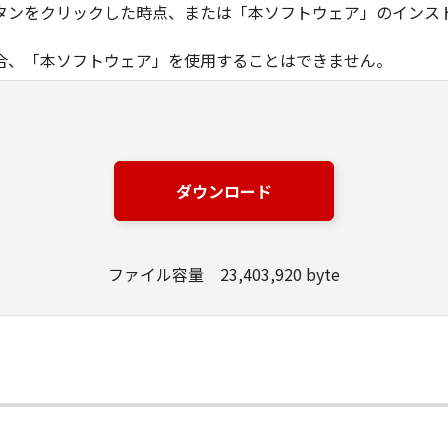
タンをクリックした時点、または「本ソフトウェア」のインス
合、「本ソフトウェア」を使用することはできません。
ノン製品」を利用する目的のために、「キヤノン製品」に直接ま
器」と言います。）において、「本ソフトウェア」を使用（本
にインストールすること、またはコンピューターにおいて表示
ダウンロード
とします。）するための非独占的権利をお客様に対して許諾し
ンピューター上で、かかるコンピューターの使用者に対して「
の使用者に本契約書上の義務および条件を遵守させるとともに
ファイル容量 23,403,920 byte
いて「本ソフトウェア」を使用するためのバックアップとして、「
る場合を除き、キヤノンまたはキヤノンのライセンサーのいかなる
渡あるいは許諾されるものではありません。
、販売、頒布、リースもしくは貸与その他の方法により、第三者