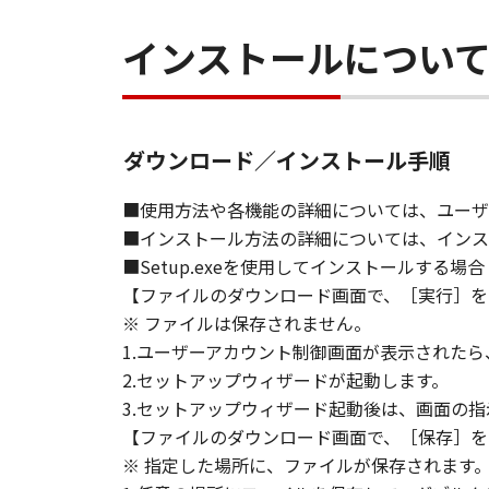
す。
(3) お客様が本契約書のいずれか
インストールについ
(4) お客様は、上記(3)によっ
るものとします。
(5) 上記にかかわらず、本契約書第
す。
ダウンロード／インストール手順
９．U.S. GOVERNMENT RESTRICTE
■使用方法や各機能の詳細については、ユーザ
“米国政府エンドユーザー”とは、
■インストール方法の詳細については、インス
が適用されます：The SOFTWARE is a "comme
■Setup.exeを使用してインストールする場合
"commercial computer software" an
【ファイルのダウンロード画面で、［実行］を
(Sept 1995). Consistent with 48 C.F
※ ファイルは保存されません。
Users shall acquire the SOFTWARE w
1.ユーザーアカウント制御画面が表示された
chome, Ohta-ku, Tokyo 146-8501, 
2.セットアップウィザードが起動します。
本条項中で使用される"the SOF
3.セットアップウィザード起動後は、画面の
10．分離可能性
【ファイルのダウンロード画面で、［保存］を
本契約書のいずれかの条項またはそ
※ 指定した場所に、ファイルが保存されます
します。