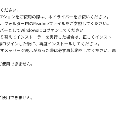
いください。
」の全部または一部を修正、改変、逆コンパイル、逆アセンブル
信履歴オプションをご使用の際は、本ドライバーをお使いください。
にこのような行為をさせてはなりません。
、フォルダー内のReadmeファイルをご参照してください。
のメンバーとしてWindowsにログオンしてください。
まれるキヤノンまたはキヤノンのライセンサーの著作権表示を
り替えてインストーラーを実行した場合は、正しくインストー
ターに再ログインした後に、再度インストールしてください。
すメッセージ表示があった際は必ず再起動をしてください。再
び所有権は、その内容によりキヤノンまたはキヤノンのライセ
時はご使用できません。
る外国政府より必要な許可等を得ることなしに、「本ソフトウ
時はご使用できません。
会社、それらの販売代理店および販売店、並びにキヤノンのラ
および「本ソフトウェア」に対してアップデート、バグの修正