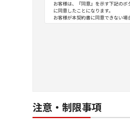
お客様は、『同意』を示す下記のボ
に同意したことになります。
お客様が本契約書に同意できない場
１．許諾
(1) キヤノンは、お客様が「キヤ
数のコンピューター（以下「指定機
ア」をコンピューターの記憶媒体上
は実行することのいずれも含むもの
ネットワークを通じて接続されたコ
できますが、かかるコンピューター
条件とします。
(2) お客様は、上記(1)に基づ
ができます。
(3) 上記(1)および(2)に定め
注意・制限事項
わず、本契約書によってお客様に譲
２．制限
(1) お客様は、再使用許諾、譲渡