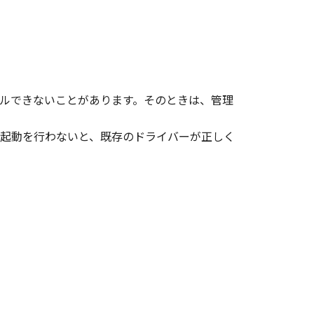
、その他リバースエンジニアリング等
変更し、除去しもしくは削除してはな
ルできないことがあります。そのときは、管理
起動を行わないと、既存のドライバーが正しく
ンサーに帰属します。
ェア」の全部または一部を、直接また
イセンサーは、お客様による「本ソフ
あるいはサポートを行うことについ