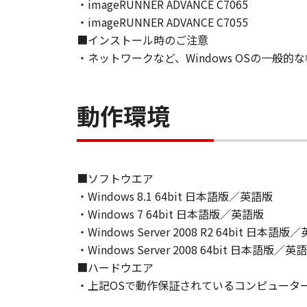
て、いかなる責任も負うものではあ
・imageRUNNER ADVANCE C7065
・imageRUNNER ADVANCE C7055
７．保証の否認・免責
■インストール時のご注意
(1) 「本ソフトウェア」は、『現
・ネットワークなど、Windows OSの一般
ノンの関連会社、それらの販売代理
証を含め、いかなる保証も、明示た
(2) キヤノン、キヤノンのライセ
動作環境
ソフトウェア」の使用または使用不
定されない全ての損害を言います。
ヤノンのライセンサー、キヤノンの
されていた場合でも同様です。
■ソフトウエア
(3) キヤノン、キヤノンのライセ
・Windows 8.1 64bit 日本語版／英語版
ソフトウェア」、または「本ソフト
・Windows 7 64bit 日本語版／英語版
責任を負わないものとします。
・Windows Server 2008 R2 64bit 日本語版
・Windows Server 2008 64bit 日本語版／英
８．契約期間
(1) 本契約書は、お客様が、『同
■ハードウエア
効し、下記(2)または(3)により終
・上記OSで動作保証されているコンピュータ
(2) お客様は、「本ソフトウェア