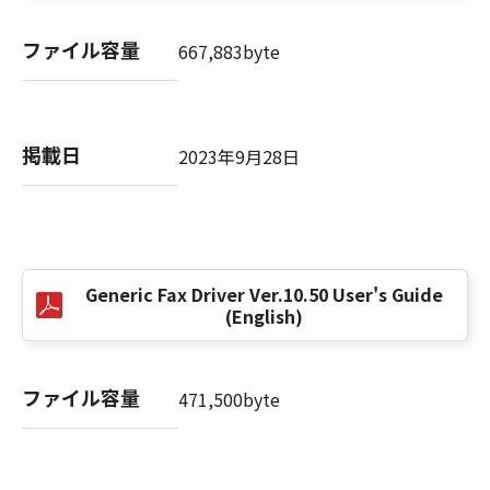
(3) お客様が本契約書のいずれかの条項に違反
した場合、本契約書は直ちに終了します。
ファイル容量
667,883byte
(4) お客様は、上記(3)によって本契約書が終了
した場合、速やかに、「本ソフトウェア」およ
びその複製物のすべてを廃棄または消去するも
のとします。
掲載日
2023年9月28日
(5) 上記にかかわらず、本契約書第2条、第4条
から第7条まで、第8条第4項および第10条の規
定は、本契約書の終了後も効力を有します。
９．U.S. GOVERNMENT RESTRICTED RIGHTS
Generic Fax Driver Ver.10.50 User's Guide
NOTICE
(English)
“米国政府エンドユーザー”とは、米国政府の機
関また団体を意味します。もしお客様が米国政
府エンドユーザーである場合、以下の規定が適
ファイル容量
471,500byte
用されます：The SOFTWARE is a "commercial
item," as that term is defined at 48 C.F.R.
2.101 (Oct 1995), consisting of "commercial