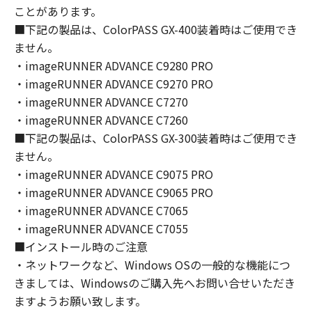
(1) お客様は、再使用許諾、譲渡、販売、頒
ことがあります。
布、リースもしくは貸与その他の方法により、
■下記の製品は、ColorPASS GX-400装着時はご使用でき
第三者に「本ソフトウェア」を使用させること
ません。
はできません。
・imageRUNNER ADVANCE C9280 PRO
(2) お客様は、「本ソフトウェア」の全部また
・imageRUNNER ADVANCE C9270 PRO
は一部を修正、改変、逆コンパイル、逆アセン
・imageRUNNER ADVANCE C7270
ブル、その他リバースエンジニアリング等する
・imageRUNNER ADVANCE C7260
ことはできません。また第三者にこのような行
■下記の製品は、ColorPASS GX-300装着時はご使用でき
為をさせてはなりません。
ません。
３．著作権表示
・imageRUNNER ADVANCE C9075 PRO
お客様は、「本ソフトウェア」に含まれるキヤ
・imageRUNNER ADVANCE C9065 PRO
ノンまたはキヤノンのライセンサーの著作権表
・imageRUNNER ADVANCE C7065
示を変更し、除去しもしくは削除してはなりま
・imageRUNNER ADVANCE C7055
せん。
■インストール時のご注意
・ネットワークなど、Windows OSの一般的な機能につ
４．所有権
きましては、Windowsのご購入先へお問い合せいただき
「本ソフトウェア」に係る権原および所有権
ますようお願い致します。
は、その内容によりキヤノンまたはキヤノンの