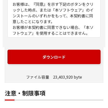
お客様は、『同意』を示す下記のボタンをクリ
ックした時点、または「本ソフトウェア」のイ
ンストールのいずれかをもって、本契約書に同
意したことになります。
お客様が本契約書に同意できない場合、「本ソ
フトウェア」を使用することはできません。
１．許諾
(1) キヤノンは、お客様が「キヤノン製品」を利
用する目的のために、「キヤノン製品」に直接
ダウンロード
またはネットワークを通じ接続される複数のコ
ンピューター（以下「指定機器」と言いま
す。）において、「本ソフトウェア」を使用
ファイル容量 23,403,920 byte
（本契約書においては、「本ソフトウェア」を
コンピューターの記憶媒体上にインストールす
ること、またはコンピューターにおいて表示す
注意・制限事項
ること、アクセスすること、もしくは実行する
ことのいずれも含むものとします。）するため