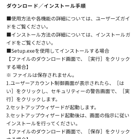
(1) 「本ソフトウェア」は、『現状のまま』の
ダウンロード／インストール手順
状態で使用許諾されます。キヤノン、キヤノン
のライセンサー、キヤノンの子会社、キヤノン
■使用方法や各機能の詳細については、ユーザーズガイ
の関連会社、それらの販売代理店または販売店
ドをご覧ください。
のいずれも、「本ソフトウェア」に関して、商
■インストール方法の詳細については、インストールガ
品性および特定の目的への適合性の保証を含
イドをご覧ください。
め、いかなる保証も、明示たると黙示たるとを
■Setup.exeを使用してインストールする場合
問わず一切しないものとします。
【ファイルのダウンロード画面で、［実行］をクリック
(2) キヤノン、キヤノンのライセンサー、キヤノ
する場合】
ンの子会社、キヤノンの関連会社、それらの販
※ ファイルは保存されません。
売代理店または販売店のいずれも、「本ソフト
ウェア」の使用または使用不能から生ずるいか
1.ユーザーアカウント制御画面が表示されたら、［は
なる損害（逸失利益およびその他の派生的また
い］をクリックし、セキュリティーの警告画面で、［実
は付随的な損害を含むがこれらに限定されない
行］をクリックします。
全ての損害を言います。）について、適用法で
2.セットアップウィザードが起動します。
認められる限り、一切の責任を負わないものと
3.セットアップウィザード起動後は、画面の指示に従い
します。たとえ、キヤノン、キヤノンのライセ
インストールを行ってください。
ンサー、キヤノンの子会社、キヤノンの関連会
【ファイルのダウンロード画面で、［保存］をクリック
社、それらの販売代理店または販売店がかかる