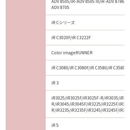
ADV 8505/iR-ADV 8505 III/iR-ADV 8786/i
ADV 8705
iR Cシリーズ
iR C3020F/iR C3222F
Color imageRUNNER
iR C3080/iR C3080F/iR C3580/iR C3580F
iR 3
iR3025/iR3025F/iR3025F-R/iR3035/iR30
R/iR3045/iR3045F/iR3225/iR3225F/iR32
R/iR3235/iR3235F/iR3245/iR3245F/iR32
iR 5