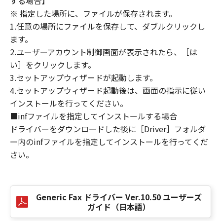
する場合】
損害の可能性について知らされていた場合でも
※ 指定した場所に、ファイルが保存されます。
同様です。
1.任意の場所にファイルを保存して、ダブルクリックし
(3) キヤノン、キヤノンのライセンサー、キヤノ
ます。
ンの子会社、キヤノンの関連会社、それらの販
2.ユーザーアカウント制御画面が表示されたら、［は
売代理店または販売店のいずれも、「本ソフト
ウェア」、または「本ソフトウェア」の使用に
い］をクリックします。
起因または関連してお客様と第三者との間に生
3.セットアップウィザードが起動します。
じたいかなる紛争についても、一切責任を負わ
4.セットアップウィザード起動後は、画面の指示に従い
ないものとします。
インストールを行ってください。
■infファイルを指定してインストールする場合
８．契約期間
ドライバーをダウンロードした後に［Driver］フォルダ
(1) 本契約書は、お客様が、『同意』を示す下
ー内のinfファイルを指定してインストールを行ってくだ
記のボタンをクリックした時点、または「本ソ
さい。
フトウェア」をインストールした時点で発効
し、下記(2)または(3)により終了されるまで有
効に存続します。
(2) お客様は、「本ソフトウェア」およびその
Generic Fax ドライバー Ver.10.50 ユーザーズ
複製物のすべてを廃棄および消去することによ
ガイド（日本語）
り、本契約書を終了させることができます。