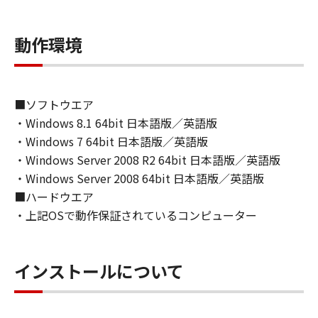
ライセンサーに帰属します。
動作環境
５．輸出
お客様は、日本国政府または関連する外国政府
より必要な許可等を得ることなしに、「本ソフ
トウェア」の全部または一部を、直接または間
■ソフトウエア
接に輸出してはなりません。
・Windows 8.1 64bit 日本語版／英語版
・Windows 7 64bit 日本語版／英語版
６．サポートおよびアップデート
・Windows Server 2008 R2 64bit 日本語版／英語版
キヤノン、キヤノンの子会社、関係会社、それ
・Windows Server 2008 64bit 日本語版／英語版
らの販売代理店および販売店、並びにキヤノン
■ハードウエア
のライセンサーは、お客様による「本ソフトウ
・上記OSで動作保証されているコンピューター
ェア」の使用を支援すること、および「本ソフ
トウェア」に対してアップデート、バグの修正
あるいはサポートを行うことについて、いかな
インストールについて
る責任も負うものではありません。
７．保証の否認・免責