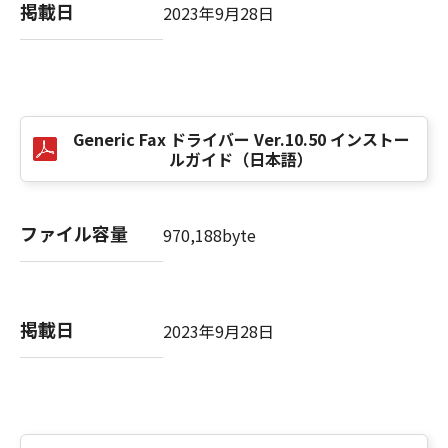
computer software" and "commercial
掲載日
2023年9月28日
computer software documentation," as such
terms are used in 48 C.F.R. 12.212 (Sept 1995).
Consistent with 48 C.F.R. 12.212 and 48 C.F.R.
227.7202-1 through 227.7202-4 (June 1995),
all U.S. Government End Users shall acquire
Generic Fax ドライバー Ver.10.50 インストー
the SOFTWARE with only those rights set
ルガイド（日本語）
forth herein. The manufacturer is Canon
Inc./30-2, Shimomaruko 3-chome, Ohta-ku,
Tokyo 146-8501, Japan.
ファイル容量
970,188byte
本条項中で使用される"the SOFTWARE"とは、
本契約書中で定義される「本ソフトウェア」を
意味し、指し示すものとします。
掲載日
2023年9月28日
10．分離可能性
本契約書のいずれかの条項またはその一部が法
律により無効であると決定された場合でも、そ
の他の条項は完全に有効に存続するものとしま
す。