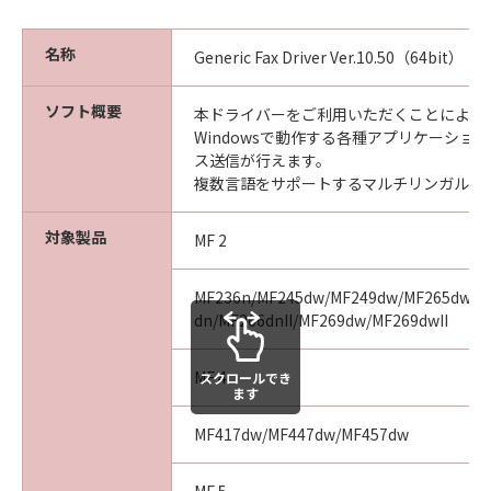
名称
Generic Fax Driver Ver.10.50（64bit）
ソフト概要
本ドライバーをご利用いただくことにより、Mi
Windowsで動作する各種アプリケーショ
ス送信が行えます。
複数言語をサポートするマルチリンガルド
対象製品
MF 2
MF236n/MF245dw/MF249dw/MF265dw/MF
dn/MF266dnII/MF269dw/MF269dwII
MF 4
スクロールでき
ます
MF417dw/MF447dw/MF457dw