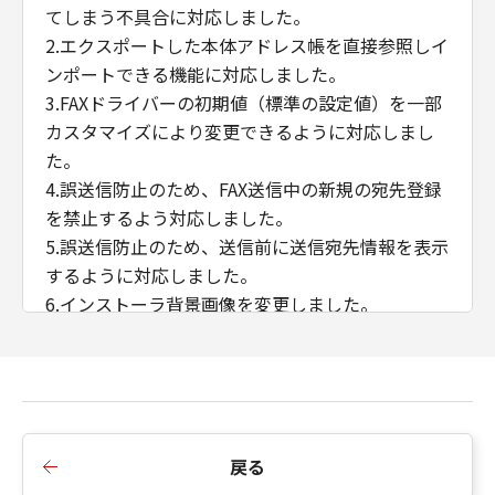
てしまう不具合に対応しました。
2.エクスポートした本体アドレス帳を直接参照しイ
ンポートできる機能に対応しました。
3.FAXドライバーの初期値（標準の設定値）を一部
カスタマイズにより変更できるように対応しまし
た。
4.誤送信防止のため、FAX送信中の新規の宛先登録
を禁止するよう対応しました。
5.誤送信防止のため、送信前に送信宛先情報を表示
するように対応しました。
6.インストーラ背景画像を変更しました。
7.SLP探索機能を無効化しました。
■Ver.10.41からVer.10.45への変更点
1.「内部スプール処理」＞「ホスト側での処理を無
効にする」選択肢を設定した場合、カバーシート
戻る
添付機能を使用可能にしました。