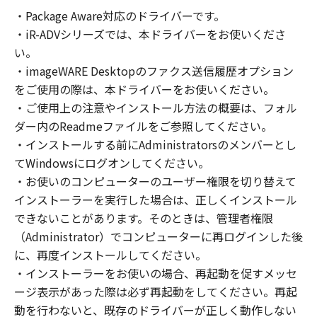
の非独占的権利をお客様に対して許諾します。
・Package Aware対応のドライバーです。
お客様は、また「指定機器」にネットワークを
・iR-ADVシリーズでは、本ドライバーをお使いくださ
通じて接続されたコンピューター上で、かかる
コンピューターの使用者に対して「本ソフトウ
い。
ェア」を使用させることができますが、かかる
・imageWARE Desktopのファクス送信履歴オプション
コンピューターの使用者に本契約書上の義務お
をご使用の際は、本ドライバーをお使いください。
よび条件を遵守させるとともに、その履行に関
・ご使用上の注意やインストール方法の概要は、フォル
し全責任を負うことを条件とします。
ダー内のReadmeファイルをご参照してください。
(2) お客様は、上記(1)に基づいて「本ソフトウ
・インストールする前にAdministratorsのメンバーとし
ェア」を使用するためのバックアップとして、
てWindowsにログオンしてください。
「本ソフトウェア」を１部、複製することがで
・お使いのコンピューターのユーザー権限を切り替えて
きます。
インストーラーを実行した場合は、正しくインストール
(3) 上記(1)および(2)に定める場合を除き、キヤ
できないことがあります。そのときは、管理者権限
ノンまたはキヤノンのライセンサーのいかなる
（Administrator）でコンピューターに再ログインした後
知的財産権も、明示たると黙示たるとを問わ
に、再度インストールしてください。
ず、本契約書によってお客様に譲渡あるいは許
諾されるものではありません。
・インストーラーをお使いの場合、再起動を促すメッセ
ージ表示があった際は必ず再起動をしてください。再起
２．制限
動を行わないと、既存のドライバーが正しく動作しない