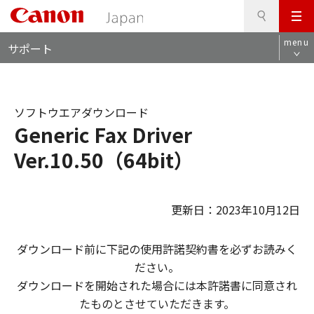
検
このページの本文へ
メ
索
ロ
ニ
menu
サポート
ー
ュ
カ
ー
ル
ナ
ソフトウエアダウンロード
ビ
Generic Fax Driver
Ver.10.50（64bit）
更新日：2023年10月12日
ダウンロード前に下記の使用許諾契約書を必ずお読みく
ださい。
ダウンロードを開始された場合には本許諾書に同意され
たものとさせていただきます。