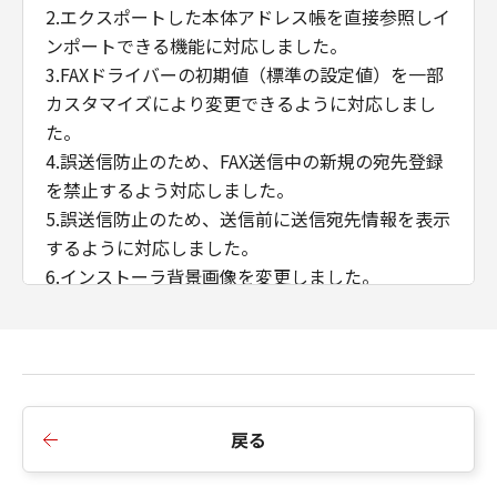
2.エクスポートした本体アドレス帳を直接参照しイ
ンポートできる機能に対応しました。
3.FAXドライバーの初期値（標準の設定値）を一部
カスタマイズにより変更できるように対応しまし
た。
4.誤送信防止のため、FAX送信中の新規の宛先登録
を禁止するよう対応しました。
5.誤送信防止のため、送信前に送信宛先情報を表示
するように対応しました。
6.インストーラ背景画像を変更しました。
7.SLP探索機能を無効化しました。
■Ver.10.41からVer.10.45への変更点
1.「内部スプール処理」＞「ホスト側での処理を無
効にする」選択肢を設定した場合、カバーシート
戻る
添付機能を使用可能にしました。
2.WSDポートにおける双方向通信に対応しまし