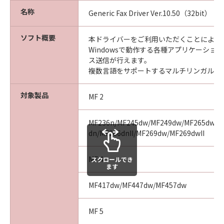
名称
Generic Fax Driver Ver.10.50（32bit）
ソフト概要
本ドライバーをご利用いただくことにより、Mi
Windowsで動作する各種アプリケーショ
ス送信が行えます。
複数言語をサポートするマルチリンガルド
対象製品
MF 2
MF236n/MF245dw/MF249dw/MF265dw/MF
dn/MF266dnII/MF269dw/MF269dwII
MF 4
スクロールでき
ます
MF417dw/MF447dw/MF457dw
MF 5