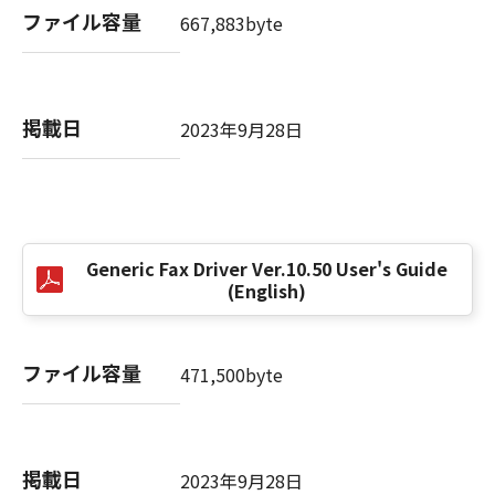
(3) お客様が本契約書のいずれかの条項に違反
ファイル容量
667,883byte
した場合、本契約書は直ちに終了します。
(4) お客様は、上記(3)によって本契約書が終了
した場合、速やかに、「本ソフトウェア」およ
びその複製物のすべてを廃棄または消去するも
掲載日
2023年9月28日
のとします。
(5) 上記にかかわらず、本契約書第2条、第4条
から第7条まで、第8条第4項および第10条の規
定は、本契約書の終了後も効力を有します。
Generic Fax Driver Ver.10.50 User's Guide
９．U.S. GOVERNMENT RESTRICTED RIGHTS
(English)
NOTICE
“米国政府エンドユーザー”とは、米国政府の機
関また団体を意味します。もしお客様が米国政
ファイル容量
471,500byte
府エンドユーザーである場合、以下の規定が適
用されます：The SOFTWARE is a "commercial
item," as that term is defined at 48 C.F.R.
2.101 (Oct 1995), consisting of "commercial
掲載日
2023年9月28日