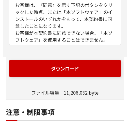
お客様は、『同意』を示す下記のボタンをクリ
ックした時点、または「本ソフトウェア」のイ
ンストールのいずれかをもって、本契約書に同
意したことになります。
お客様が本契約書に同意できない場合、「本ソ
フトウェア」を使用することはできません。
１．許諾
(1) キヤノンは、お客様が「キヤノン製品」を利
用する目的のために、「キヤノン製品」に直接
ダウンロード
またはネットワークを通じ接続される複数のコ
ンピューター（以下「指定機器」と言いま
す。）において、「本ソフトウェア」を使用
ファイル容量 11,206,032 byte
（本契約書においては、「本ソフトウェア」を
コンピューターの記憶媒体上にインストールす
ること、またはコンピューターにおいて表示す
注意・制限事項
ること、アクセスすること、もしくは実行する
ことのいずれも含むものとします。）するため