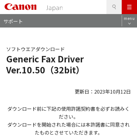
検
このページの本文へ
メ
索
ロ
ニ
menu
サポート
ー
ュ
カ
ー
ル
ナ
ソフトウエアダウンロード
ビ
Generic Fax Driver
Ver.10.50（32bit）
更新日：2023年10月12日
ダウンロード前に下記の使用許諾契約書を必ずお読みく
ださい。
ダウンロードを開始された場合には本許諾書に同意され
たものとさせていただきます。