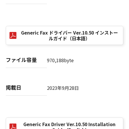
computer software" and "commercial
computer software documentation," as such
terms are used in 48 C.F.R. 12.212 (Sept 1995).
Consistent with 48 C.F.R. 12.212 and 48 C.F.R.
227.7202-1 through 227.7202-4 (June 1995),
Generic Fax ドライバー Ver.10.50 インストー
all U.S. Government End Users shall acquire
ルガイド（日本語）
the SOFTWARE with only those rights set
forth herein. The manufacturer is Canon
Inc./30-2, Shimomaruko 3-chome, Ohta-ku,
ファイル容量
970,188byte
Tokyo 146-8501, Japan.
本条項中で使用される"the SOFTWARE"とは、
本契約書中で定義される「本ソフトウェア」を
意味し、指し示すものとします。
掲載日
2023年9月28日
10．分離可能性
本契約書のいずれかの条項またはその一部が法
律により無効であると決定された場合でも、そ
の他の条項は完全に有効に存続するものとしま
Generic Fax Driver Ver.10.50 Installation
す。