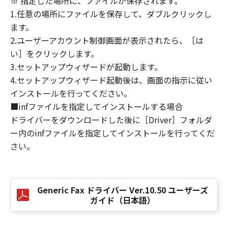
※ 指定した場所に、ファイルが保存されます。
損害の可能性について知らされていた場合でも
1.任意の場所にファイルを保存して、ダブルクリックし
同様です。
ます。
(3) キヤノン、キヤノンのライセンサー、キヤノ
2.ユーザーアカウント制御画面が表示されたら、［は
ンの子会社、キヤノンの関連会社、それらの販
い］をクリックします。
売代理店または販売店のいずれも、「本ソフト
ウェア」、または「本ソフトウェア」の使用に
3.セットアップウィザードが起動します。
起因または関連してお客様と第三者との間に生
4.セットアップウィザード起動後は、画面の指示に従い
じたいかなる紛争についても、一切責任を負わ
インストールを行ってください。
ないものとします。
■infファイルを指定してインストールする場合
ドライバーをダウンロードした後に［Driver］フォルダ
８．契約期間
ー内のinfファイルを指定してインストールを行ってくだ
(1) 本契約書は、お客様が、『同意』を示す下
さい。
記のボタンをクリックした時点、または「本ソ
フトウェア」をインストールした時点で発効
し、下記(2)または(3)により終了されるまで有
効に存続します。
Generic Fax ドライバー Ver.10.50 ユーザーズ
(2) お客様は、「本ソフトウェア」およびその
ガイド（日本語）
複製物のすべてを廃棄および消去することによ
り、本契約書を終了させることができます。