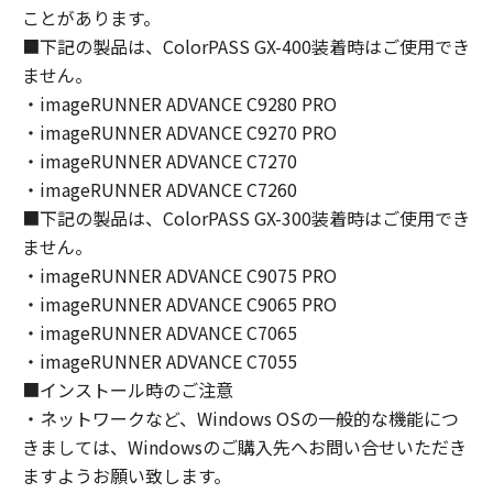
(1) お客様は、再使用許諾、譲渡、販売、頒
ことがあります。
布、リースもしくは貸与その他の方法により、
■下記の製品は、ColorPASS GX-400装着時はご使用でき
第三者に「本ソフトウェア」を使用させること
ません。
はできません。
・imageRUNNER ADVANCE C9280 PRO
(2) お客様は、「本ソフトウェア」の全部また
・imageRUNNER ADVANCE C9270 PRO
は一部を修正、改変、逆コンパイル、逆アセン
・imageRUNNER ADVANCE C7270
ブル、その他リバースエンジニアリング等する
・imageRUNNER ADVANCE C7260
ことはできません。また第三者にこのような行
■下記の製品は、ColorPASS GX-300装着時はご使用でき
為をさせてはなりません。
ません。
３．著作権表示
・imageRUNNER ADVANCE C9075 PRO
お客様は、「本ソフトウェア」に含まれるキヤ
・imageRUNNER ADVANCE C9065 PRO
ノンまたはキヤノンのライセンサーの著作権表
・imageRUNNER ADVANCE C7065
示を変更し、除去しもしくは削除してはなりま
・imageRUNNER ADVANCE C7055
せん。
■インストール時のご注意
・ネットワークなど、Windows OSの一般的な機能につ
４．所有権
きましては、Windowsのご購入先へお問い合せいただき
「本ソフトウェア」に係る権原および所有権
ますようお願い致します。
は、その内容によりキヤノンまたはキヤノンの