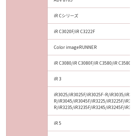
iR Cシリーズ
iR C3020F/iR C3222F
Color imageRUNNER
iR C3080/iR C3080F/iR C3580/iR C3580F
iR 3
iR3025/iR3025F/iR3025F-R/iR3035/iR30
R/iR3045/iR3045F/iR3225/iR3225F/iR32
R/iR3235/iR3235F/iR3245/iR3245F/iR32
iR 5