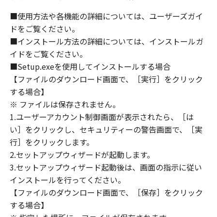
(1) 「本ソフトウェア」は、『現状のまま』の
状態で使用許諾されます。キヤノン、キヤノン
■使用方法や各機能の詳細については、ユーザーズガイ
のライセンサー、キヤノンの子会社、キヤノン
ドをご覧ください。
の関連会社、それらの販売代理店または販売店
■インストール方法の詳細については、インストールガ
のいずれも、「本ソフトウェア」に関して、商
イドをご覧ください。
品性および特定の目的への適合性の保証を含
■Setup.exeを使用してインストールする場合
め、いかなる保証も、明示たると黙示たるとを
【ファイルのダウンロード画面で、［実行］をクリック
問わず一切しないものとします。
する場合】
(2) キヤノン、キヤノンのライセンサー、キヤノ
※ ファイルは保存されません。
ンの子会社、キヤノンの関連会社、それらの販
1.ユーザーアカウント制御画面が表示されたら、［は
売代理店または販売店のいずれも、「本ソフト
ウェア」の使用または使用不能から生ずるいか
い］をクリックし、セキュリティーの警告画面で、［実
なる損害（逸失利益およびその他の派生的また
行］をクリックします。
は付随的な損害を含むがこれらに限定されない
2.セットアップウィザードが起動します。
全ての損害を言います。）について、適用法で
3.セットアップウィザード起動後は、画面の指示に従い
認められる限り、一切の責任を負わないものと
インストールを行ってください。
します。たとえ、キヤノン、キヤノンのライセ
【ファイルのダウンロード画面で、［保存］をクリック
ンサー、キヤノンの子会社、キヤノンの関連会
する場合】
社、それらの販売代理店または販売店がかかる