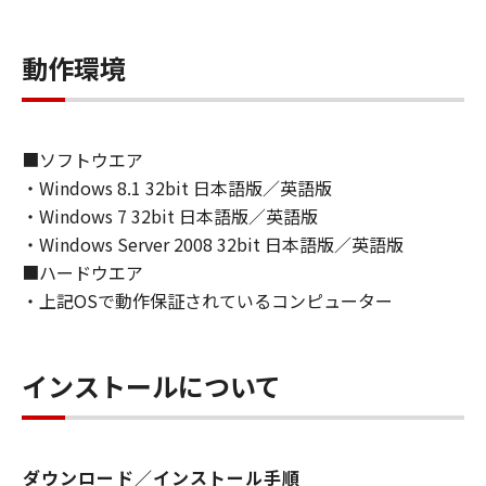
ライセンサーに帰属します。
動作環境
５．輸出
お客様は、日本国政府または関連する外国政府
より必要な許可等を得ることなしに、「本ソフ
トウェア」の全部または一部を、直接または間
■ソフトウエア
接に輸出してはなりません。
・Windows 8.1 32bit 日本語版／英語版
・Windows 7 32bit 日本語版／英語版
６．サポートおよびアップデート
・Windows Server 2008 32bit 日本語版／英語版
キヤノン、キヤノンの子会社、関係会社、それ
■ハードウエア
らの販売代理店および販売店、並びにキヤノン
・上記OSで動作保証されているコンピューター
のライセンサーは、お客様による「本ソフトウ
ェア」の使用を支援すること、および「本ソフ
トウェア」に対してアップデート、バグの修正
インストールについて
あるいはサポートを行うことについて、いかな
る責任も負うものではありません。
７．保証の否認・免責
ダウンロード／インストール手順