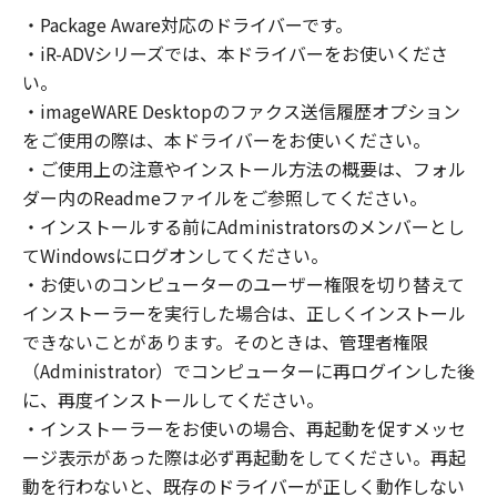
の非独占的権利をお客様に対して許諾します。
・Package Aware対応のドライバーです。
お客様は、また「指定機器」にネットワークを
・iR-ADVシリーズでは、本ドライバーをお使いくださ
通じて接続されたコンピューター上で、かかる
コンピューターの使用者に対して「本ソフトウ
い。
ェア」を使用させることができますが、かかる
・imageWARE Desktopのファクス送信履歴オプション
コンピューターの使用者に本契約書上の義務お
をご使用の際は、本ドライバーをお使いください。
よび条件を遵守させるとともに、その履行に関
・ご使用上の注意やインストール方法の概要は、フォル
し全責任を負うことを条件とします。
ダー内のReadmeファイルをご参照してください。
(2) お客様は、上記(1)に基づいて「本ソフトウ
・インストールする前にAdministratorsのメンバーとし
ェア」を使用するためのバックアップとして、
てWindowsにログオンしてください。
「本ソフトウェア」を１部、複製することがで
・お使いのコンピューターのユーザー権限を切り替えて
きます。
インストーラーを実行した場合は、正しくインストール
(3) 上記(1)および(2)に定める場合を除き、キヤ
できないことがあります。そのときは、管理者権限
ノンまたはキヤノンのライセンサーのいかなる
（Administrator）でコンピューターに再ログインした後
知的財産権も、明示たると黙示たるとを問わ
に、再度インストールしてください。
ず、本契約書によってお客様に譲渡あるいは許
諾されるものではありません。
・インストーラーをお使いの場合、再起動を促すメッセ
ージ表示があった際は必ず再起動をしてください。再起
２．制限
動を行わないと、既存のドライバーが正しく動作しない