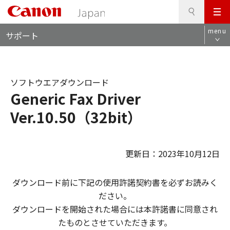
検
このページの本文へ
メ
索
ロ
ニ
menu
サポート
ー
ュ
カ
ー
ル
ナ
ソフトウエアダウンロード
ビ
Generic Fax Driver
Ver.10.50（32bit）
更新日：2023年10月12日
ダウンロード前に下記の使用許諾契約書を必ずお読みく
ださい。
ダウンロードを開始された場合には本許諾書に同意され
たものとさせていただきます。