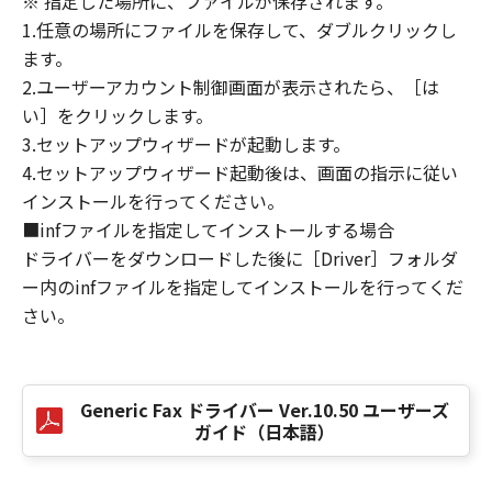
※ 指定した場所に、ファイルが保存されます。
損害の可能性について知らされていた場合でも
1.任意の場所にファイルを保存して、ダブルクリックし
同様です。
ます。
(3) キヤノン、キヤノンのライセンサー、キヤノ
2.ユーザーアカウント制御画面が表示されたら、［は
ンの子会社、キヤノンの関連会社、それらの販
い］をクリックします。
売代理店または販売店のいずれも、「本ソフト
ウェア」、または「本ソフトウェア」の使用に
3.セットアップウィザードが起動します。
起因または関連してお客様と第三者との間に生
4.セットアップウィザード起動後は、画面の指示に従い
じたいかなる紛争についても、一切責任を負わ
インストールを行ってください。
ないものとします。
■infファイルを指定してインストールする場合
ドライバーをダウンロードした後に［Driver］フォルダ
８．契約期間
ー内のinfファイルを指定してインストールを行ってくだ
(1) 本契約書は、お客様が、『同意』を示す下
さい。
記のボタンをクリックした時点、または「本ソ
フトウェア」をインストールした時点で発効
し、下記(2)または(3)により終了されるまで有
効に存続します。
Generic Fax ドライバー Ver.10.50 ユーザーズ
(2) お客様は、「本ソフトウェア」およびその
ガイド（日本語）
複製物のすべてを廃棄および消去することによ
り、本契約書を終了させることができます。