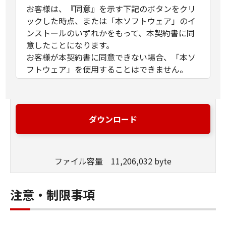
お客様は、『同意』を示す下記のボタンをクリ
ックした時点、または「本ソフトウェア」のイ
ンストールのいずれかをもって、本契約書に同
意したことになります。
お客様が本契約書に同意できない場合、「本ソ
フトウェア」を使用することはできません。
１．許諾
(1) キヤノンは、お客様が「キヤノン製品」を利
用する目的のために、「キヤノン製品」に直接
ダウンロード
またはネットワークを通じ接続される複数のコ
ンピューター（以下「指定機器」と言いま
す。）において、「本ソフトウェア」を使用
ファイル容量 11,206,032 byte
（本契約書においては、「本ソフトウェア」を
コンピューターの記憶媒体上にインストールす
ること、またはコンピューターにおいて表示す
注意・制限事項
ること、アクセスすること、もしくは実行する
ことのいずれも含むものとします。）するため