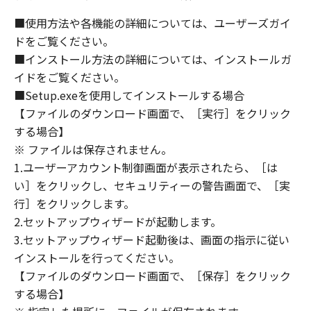
(1) 「本ソフトウェア」は、『現状のまま』の
状態で使用許諾されます。キヤノン、キヤノン
■使用方法や各機能の詳細については、ユーザーズガイ
のライセンサー、キヤノンの子会社、キヤノン
ドをご覧ください。
の関連会社、それらの販売代理店または販売店
■インストール方法の詳細については、インストールガ
のいずれも、「本ソフトウェア」に関して、商
イドをご覧ください。
品性および特定の目的への適合性の保証を含
■Setup.exeを使用してインストールする場合
め、いかなる保証も、明示たると黙示たるとを
【ファイルのダウンロード画面で、［実行］をクリック
問わず一切しないものとします。
する場合】
(2) キヤノン、キヤノンのライセンサー、キヤノ
※ ファイルは保存されません。
ンの子会社、キヤノンの関連会社、それらの販
1.ユーザーアカウント制御画面が表示されたら、［は
売代理店または販売店のいずれも、「本ソフト
ウェア」の使用または使用不能から生ずるいか
い］をクリックし、セキュリティーの警告画面で、［実
なる損害（逸失利益およびその他の派生的また
行］をクリックします。
は付随的な損害を含むがこれらに限定されない
2.セットアップウィザードが起動します。
全ての損害を言います。）について、適用法で
3.セットアップウィザード起動後は、画面の指示に従い
認められる限り、一切の責任を負わないものと
インストールを行ってください。
します。たとえ、キヤノン、キヤノンのライセ
【ファイルのダウンロード画面で、［保存］をクリック
ンサー、キヤノンの子会社、キヤノンの関連会
する場合】
社、それらの販売代理店または販売店がかかる