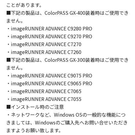
(1) お客様は、再使用許諾、譲渡、販売、頒
ことがあります。
布、リースもしくは貸与その他の方法により、
■下記の製品は、ColorPASS GX-400装着時はご使用でき
第三者に「本ソフトウェア」を使用させること
ません。
はできません。
・imageRUNNER ADVANCE C9280 PRO
(2) お客様は、「本ソフトウェア」の全部また
・imageRUNNER ADVANCE C9270 PRO
は一部を修正、改変、逆コンパイル、逆アセン
・imageRUNNER ADVANCE C7270
ブル、その他リバースエンジニアリング等する
・imageRUNNER ADVANCE C7260
ことはできません。また第三者にこのような行
■下記の製品は、ColorPASS GX-300装着時はご使用でき
為をさせてはなりません。
ません。
３．著作権表示
・imageRUNNER ADVANCE C9075 PRO
お客様は、「本ソフトウェア」に含まれるキヤ
・imageRUNNER ADVANCE C9065 PRO
ノンまたはキヤノンのライセンサーの著作権表
・imageRUNNER ADVANCE C7065
示を変更し、除去しもしくは削除してはなりま
・imageRUNNER ADVANCE C7055
せん。
■インストール時のご注意
・ネットワークなど、Windows OSの一般的な機能につ
４．所有権
きましては、Windowsのご購入先へお問い合せいただき
「本ソフトウェア」に係る権原および所有権
ますようお願い致します。
は、その内容によりキヤノンまたはキヤノンの