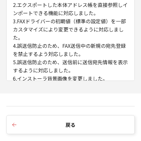
2.エクスポートした本体アドレス帳を直接参照しイ
ンポートできる機能に対応しました。
3.FAXドライバーの初期値（標準の設定値）を一部
カスタマイズにより変更できるように対応しまし
た。
4.誤送信防止のため、FAX送信中の新規の宛先登録
を禁止するよう対応しました。
5.誤送信防止のため、送信前に送信宛先情報を表示
するように対応しました。
6.インストーラ背景画像を変更しました。
7.SLP探索機能を無効化しました。
■Ver.10.41からVer.10.45への変更点
1.「内部スプール処理」＞「ホスト側での処理を無
効にする」選択肢を設定した場合、カバーシート
戻る
添付機能を使用可能にしました。
2.WSDポートにおける双方向通信に対応しまし