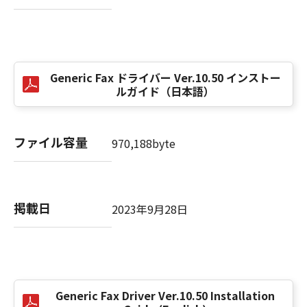
computer software" and "commercial
computer software documentation," as such
terms are used in 48 C.F.R. 12.212 (Sept 1995).
Consistent with 48 C.F.R. 12.212 and 48 C.F.R.
227.7202-1 through 227.7202-4 (June 1995),
Generic Fax ドライバー Ver.10.50 インストー
all U.S. Government End Users shall acquire
ルガイド（日本語）
the SOFTWARE with only those rights set
forth herein. The manufacturer is Canon
Inc./30-2, Shimomaruko 3-chome, Ohta-ku,
ファイル容量
970,188byte
Tokyo 146-8501, Japan.
本条項中で使用される"the SOFTWARE"とは、
本契約書中で定義される「本ソフトウェア」を
意味し、指し示すものとします。
掲載日
2023年9月28日
10．分離可能性
本契約書のいずれかの条項またはその一部が法
律により無効であると決定された場合でも、そ
の他の条項は完全に有効に存続するものとしま
Generic Fax Driver Ver.10.50 Installation
す。