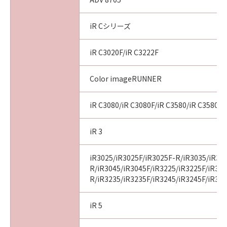
iR Cシリーズ
iR C3020F/iR C3222F
Color imageRUNNER
iR C3080/iR C3080F/iR C3580/iR C3580F
iR 3
iR3025/iR3025F/iR3025F-R/iR3035/iR30
R/iR3045/iR3045F/iR3225/iR3225F/iR32
R/iR3235/iR3235F/iR3245/iR3245F/iR32
iR 5