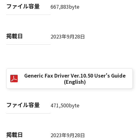
(3) お客様が本契約書のいずれかの条項に違反
ファイル容量
667,883byte
した場合、本契約書は直ちに終了します。
(4) お客様は、上記(3)によって本契約書が終了
した場合、速やかに、「本ソフトウェア」およ
びその複製物のすべてを廃棄または消去するも
掲載日
2023年9月28日
のとします。
(5) 上記にかかわらず、本契約書第2条、第4条
から第7条まで、第8条第4項および第10条の規
定は、本契約書の終了後も効力を有します。
Generic Fax Driver Ver.10.50 User's Guide
９．U.S. GOVERNMENT RESTRICTED RIGHTS
(English)
NOTICE
“米国政府エンドユーザー”とは、米国政府の機
関また団体を意味します。もしお客様が米国政
ファイル容量
471,500byte
府エンドユーザーである場合、以下の規定が適
用されます：The SOFTWARE is a "commercial
item," as that term is defined at 48 C.F.R.
2.101 (Oct 1995), consisting of "commercial
掲載日
2023年9月28日