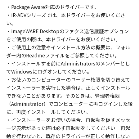
の非独占的権利をお客様に対して許諾します。
・Package Aware対応のドライバーです。
お客様は、また「指定機器」にネットワークを
・iR-ADVシリーズでは、本ドライバーをお使いくださ
通じて接続されたコンピューター上で、かかる
コンピューターの使用者に対して「本ソフトウ
い。
ェア」を使用させることができますが、かかる
・imageWARE Desktopのファクス送信履歴オプション
コンピューターの使用者に本契約書上の義務お
をご使用の際は、本ドライバーをお使いください。
よび条件を遵守させるとともに、その履行に関
・ご使用上の注意やインストール方法の概要は、フォル
し全責任を負うことを条件とします。
ダー内のReadmeファイルをご参照してください。
(2) お客様は、上記(1)に基づいて「本ソフトウ
・インストールする前にAdministratorsのメンバーとし
ェア」を使用するためのバックアップとして、
てWindowsにログオンしてください。
「本ソフトウェア」を１部、複製することがで
・お使いのコンピューターのユーザー権限を切り替えて
きます。
インストーラーを実行した場合は、正しくインストール
(3) 上記(1)および(2)に定める場合を除き、キヤ
できないことがあります。そのときは、管理者権限
ノンまたはキヤノンのライセンサーのいかなる
（Administrator）でコンピューターに再ログインした後
知的財産権も、明示たると黙示たるとを問わ
に、再度インストールしてください。
ず、本契約書によってお客様に譲渡あるいは許
諾されるものではありません。
・インストーラーをお使いの場合、再起動を促すメッセ
ージ表示があった際は必ず再起動をしてください。再起
２．制限
動を行わないと、既存のドライバーが正しく動作しない