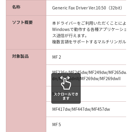
名称
Generic Fax Driver Ver.10.50（32bit）
ソフト概要
本ドライバーをご利用いただくことにより、Mi
Windowsで動作する各種アプリケーショ
ス送信が行えます。
複数言語をサポートするマルチリンガルド
対象製品
MF 2
MF236n/MF245dw/MF249dw/MF265dw/MF
dn/MF266dnII/MF269dw/MF269dwII
MF 4
スクロールでき
ます
MF417dw/MF447dw/MF457dw
MF 5