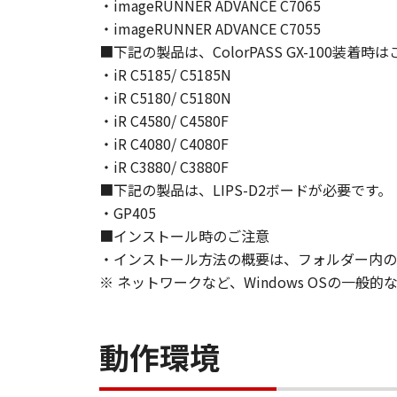
ヤノンのライセンサー、キヤノンの
・imageRUNNER ADVANCE C7065
されていた場合でも同様です。
・imageRUNNER ADVANCE C7055
(3) キヤノン、キヤノンのライセ
■下記の製品は、ColorPASS GX-100装着
ソフトウェア」、または「本ソフト
・iR C5185/ C5185N
責任を負わないものとします。
・iR C5180/ C5180N
８．契約期間
・iR C4580/ C4580F
(1) 本契約書は、お客様が、『同
・iR C4080/ C4080F
効し、下記(2)または(3)により終
・iR C3880/ C3880F
(2) お客様は、「本ソフトウェア
■下記の製品は、LIPS-D2ボードが必要です。
す。
・GP405
(3) お客様が本契約書のいずれか
■インストール時のご注意
(4) お客様は、上記(3)によっ
・インストール方法の概要は、フォルダー内のRe
るものとします。
(5) 上記にかかわらず、本契約書第
※ ネットワークなど、Windows OSの一
す。
９．U.S. GOVERNMENT RESTRICTE
“米国政府エンドユーザー”とは、
動作環境
が適用されます：The SOFTWARE is a "comme
"commercial computer software" an