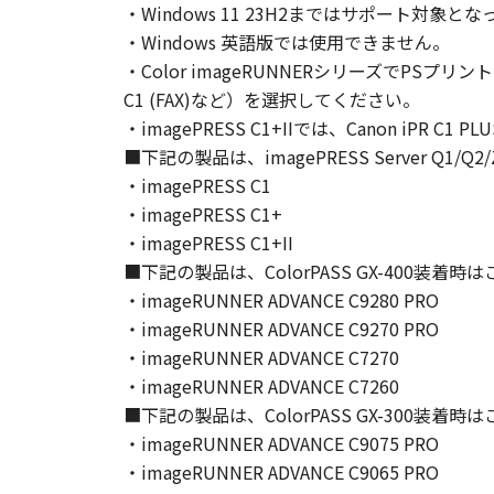
・Windows 11 23H2まではサポート
お客様は、「本ソフトウェア」に含
・Windows 英語版では使用できません。
りません。
・Color imageRUNNERシリーズでPSプリン
４．所有権
C1 (FAX)など）を選択してください。
「本ソフトウェア」に係る権原およ
・imagePRESS C1+IIでは、Canon iPR C1
５．輸出
お客様は、日本国政府または関連す
■下記の製品は、imagePRESS Server Q1
は間接に輸出してはなりません。
・imagePRESS C1
６．サポートおよびアップデート
・imagePRESS C1+
キヤノン、キヤノンの子会社、関係
・imagePRESS C1+II
トウェア」の使用を支援すること、
■下記の製品は、ColorPASS GX-400装着
て、いかなる責任も負うものではあ
・imageRUNNER ADVANCE C9280 PRO
７．保証の否認・免責
・imageRUNNER ADVANCE C9270 PRO
(1) 「本ソフトウェア」は、『現
・imageRUNNER ADVANCE C7270
ノンの関連会社、それらの販売代理
・imageRUNNER ADVANCE C7260
証を含め、いかなる保証も、明示た
■下記の製品は、ColorPASS GX-300装着
(2) キヤノン、キヤノンのライセ
・imageRUNNER ADVANCE C9075 PRO
ソフトウェア」の使用または使用不
・imageRUNNER ADVANCE C9065 PRO
定されない全ての損害を言います。