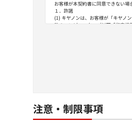
お客様が本契約書に同意できない場
１．許諾
(1) キヤノンは、お客様が「キヤ
数のコンピューター（以下「指定機
ア」をコンピューターの記憶媒体上
は実行することのいずれも含むもの
ネットワークを通じて接続されたコ
できますが、かかるコンピューター
条件とします。
(2) お客様は、上記(1)に基づ
ができます。
(3) 上記(1)および(2)に定め
わず、本契約書によってお客様に譲
２．制限
(1) お客様は、再使用許諾、譲渡
注意・制限事項
とはできません。
(2) お客様は、「本ソフトウェア
することはできません。また第三者
３．著作権表示