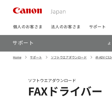
グ
個人のお客さま
法人のお客さま
サポート
ロ
ー
ロ
サポート
バ
よ
ー
ル
カ
ナ
サ
ル
Home
サポート
ソフトウエアダウンロード
iR-ADV 
イ
ビ
ナ
ト
ビ
内
の
現
ソフトウエアダウンロード
在
FAXドライバー （64
位
置