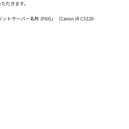
いただきます。
変更し、除去しもしくは削除してはな
ーバー名称 (FAX)」（Canon iR C3220-
ンサーに帰属します。
ェア」の全部または一部を、直接また
イセンサーは、お客様による「本ソフ
あるいはサポートを行うことについ
イセンサー、キヤノンの子会社、キヤ
品性および特定の目的への適合性の保
代理店または販売店のいずれも、「本
たは付随的な損害を含むがこれらに限
ものとします。たとえ、キヤノン、キ