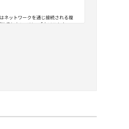
たはネットワークを通じ接続される複
契約書においては、「本ソフトウェ
すること、アクセスすること、もしく
ます。お客様は、また「指定機器」に
本ソフトウェア」を使用させることが
、その履行に関し全責任を負うことを
本ソフトウェア」を１部、複製すること
知的財産権も、明示たると黙示たるとを問
に「本ソフトウェア」を使用させるこ
、その他リバースエンジニアリング等