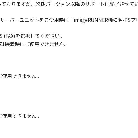
対象となっておりますが、次期バージョン以降のサポートは終了させて
まれるキヤノンまたはキヤノンのライセンサーの著作権表示を
トサーバーユニットをご使用時は「imageRUNNER機種名-PSプリントサ
び所有権は、その内容によりキヤノンまたはキヤノンのライセ
 PLUS (FAX)を選択してください。
る外国政府より必要な許可等を得ることなしに、「本ソフトウ
/Q2/Z1装着時はご使用できません。
会社、それらの販売代理店および販売店、並びにキヤノンのラ
および「本ソフトウェア」に対してアップデート、バグの修正
時はご使用できません。
りません。
状のまま』の状態で使用許諾されます。キヤノン、キヤノンのラ
店または販売店のいずれも、「本ソフトウェア」に関して、商
ると黙示たるとを問わず一切しないものとします。
時はご使用できません。
ンサー、キヤノンの子会社、キヤノンの関連会社、それらの販売
能から生ずるいかなる損害（逸失利益およびその他の派生的ま
）について、適用法で認められる限り、一切の責任を負わない