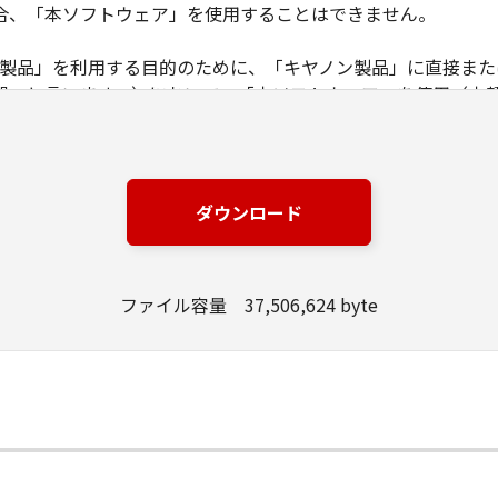
合、「本ソフトウェア」を使用することはできません。
ノン製品」を利用する目的のために、「キヤノン製品」に直接ま
器」と言います。）において、「本ソフトウェア」を使用（本
にインストールすること、またはコンピューターにおいて表示
とします。）するための非独占的権利をお客様に対して許諾し
ンピューター上で、かかるコンピューターの使用者に対して「
の使用者に本契約書上の義務および条件を遵守させるとともに
ダウンロード
いて「本ソフトウェア」を使用するためのバックアップとして、「
ファイル容量 37,506,624 byte
る場合を除き、キヤノンまたはキヤノンのライセンサーのいかなる
渡あるいは許諾されるものではありません。
、販売、頒布、リースもしくは貸与その他の方法により、第三者
」の全部または一部を修正、改変、逆コンパイル、逆アセンブル
にこのような行為をさせてはなりません。