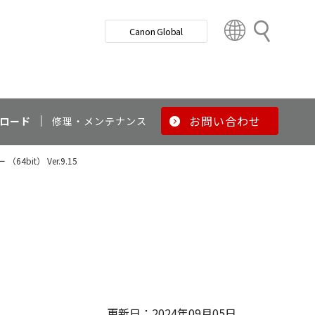
検
Canon Global
索
C
o
u
n
t
r
お問い合わせ
ロード
修理・メンテナンス
y
&
（64bit） Ver.9.15
R
e
g
i
o
n
更新日：2024年09月05日