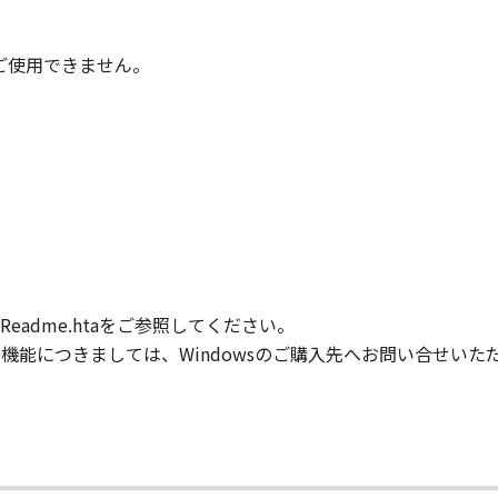
子会社、キヤノンの関連会社、それらの販売代理店または販売
ンサー、キヤノンの子会社、キヤノンの関連会社、それらの販売
時はご使用できません。
ウェア」の使用に起因または関連してお客様と第三者との間に
意』を示す下記のボタンをクリックした時点、または「本ソフト
了されるまで有効に存続します。
」およびその複製物のすべてを廃棄および消去することにより、
の条項に違反した場合、本契約書は直ちに終了します。
て本契約書が終了した場合、速やかに、「本ソフトウェア」および
adme.htaをご参照してください。
2条、第4条から第7条まで、第8条第4項および第10条の規定
般的な機能につきましては、Windowsのご購入先へお問い合せい
D RIGHTS NOTICE
米国政府の機関また団体を意味します。もしお客様が米国政府エ
rcial item," as that term is defined at 48 C.F.R. 2.101
d "commercial computer software documentation," as such 