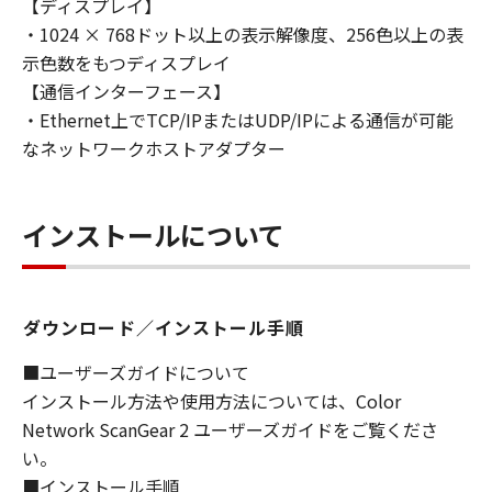
【ディスプレイ】
損害の可能性について知らされていた場合でも
・1024 × 768ドット以上の表示解像度、256色以上の表
同様です。
示色数をもつディスプレイ
(3) キヤノン、キヤノンのライセンサー、キヤノ
ンの子会社、キヤノンの関連会社、それらの販
【通信インターフェース】
売代理店または販売店のいずれも、「本ソフト
・Ethernet上でTCP/IPまたはUDP/IPによる通信が可能
ウェア」、または「本ソフトウェア」の使用に
なネットワークホストアダプター
起因または関連してお客様と第三者との間に生
じたいかなる紛争についても、一切責任を負わ
ないものとします。
インストールについて
８．契約期間
(1) 本契約書は、お客様が、『同意』を示す下
記のボタンをクリックした時点、または「本ソ
ダウンロード／インストール手順
フトウェア」をインストールした時点で発効
■ユーザーズガイドについて
し、下記(2)または(3)により終了されるまで有
インストール方法や使用方法については、Color
効に存続します。
Network ScanGear 2 ユーザーズガイドをご覧くださ
(2) お客様は、「本ソフトウェア」およびその
い。
複製物のすべてを廃棄および消去することによ
り、本契約書を終了させることができます。
■インストール手順