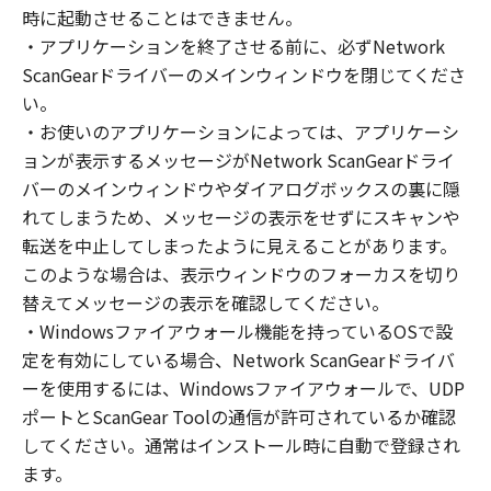
(1) お客様は、再使用許諾、譲渡、販売、頒
時に起動させることはできません。
布、リースもしくは貸与その他の方法により、
・アプリケーションを終了させる前に、必ずNetwork
第三者に「本ソフトウェア」を使用させること
ScanGearドライバーのメインウィンドウを閉じてくださ
はできません。
い。
(2) お客様は、「本ソフトウェア」の全部また
・お使いのアプリケーションによっては、アプリケーシ
は一部を修正、改変、逆コンパイル、逆アセン
ョンが表示するメッセージがNetwork ScanGearドライ
ブル、その他リバースエンジニアリング等する
バーのメインウィンドウやダイアログボックスの裏に隠
ことはできません。また第三者にこのような行
れてしまうため、メッセージの表示をせずにスキャンや
為をさせてはなりません。
転送を中止してしまったように見えることがあります。
３．著作権表示
このような場合は、表示ウィンドウのフォーカスを切り
お客様は、「本ソフトウェア」に含まれるキヤ
替えてメッセージの表示を確認してください。
ノンまたはキヤノンのライセンサーの著作権表
・Windowsファイアウォール機能を持っているOSで設
示を変更し、除去しもしくは削除してはなりま
定を有効にしている場合、Network ScanGearドライバ
せん。
ーを使用するには、Windowsファイアウォールで、UDP
ポートとScanGear Toolの通信が許可されているか確認
４．所有権
してください。通常はインストール時に自動で登録され
「本ソフトウェア」に係る権原および所有権
ます。
は、その内容によりキヤノンまたはキヤノンの