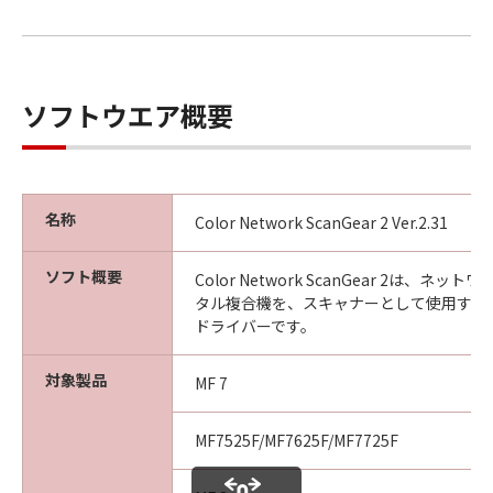
以 上
ソフトウエア概要
キヤノン株式会社
No. I010G020618
名称
Color Network ScanGear 2 Ver.2.31
ソフト概要
Color Network ScanGear 2は、ネ
タル複合機を、スキャナーとして使用する
ドライバーです。
対象製品
MF 7
MF7525F/MF7625F/MF7725F