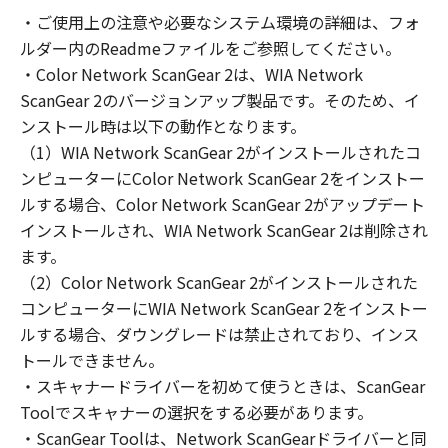
の非独占的権利をお客様に対して許諾します。
・ご使用上の注意や必要なシステム環境の詳細は、フォ
お客様は、また「指定機器」にネットワークを
ルダー内のReadmeファイルをご参照してください。
通じて接続されたコンピューター上で、かかる
コンピューターの使用者に対して「本ソフトウ
・Color Network ScanGear 2は、WIA Network
ェア」を使用させることができますが、かかる
ScanGear 2のバージョンアップ製品です。そのため、イ
コンピューターの使用者に本契約書上の義務お
ンストール時は以下の動作となります。
よび条件を遵守させるとともに、その履行に関
（1）WIA Network ScanGear 2がインストールされたコ
し全責任を負うことを条件とします。
ンピューターにColor Network ScanGear 2をインストー
(2) お客様は、上記(1)に基づいて「本ソフトウ
ルする場合、Color Network ScanGear 2がアップデート
ェア」を使用するためのバックアップとして、
インストールされ、WIA Network ScanGear 2は削除され
「本ソフトウェア」を１部、複製することがで
ます。
きます。
（2）Color Network ScanGear 2がインストールされた
(3) 上記(1)および(2)に定める場合を除き、キヤ
コンピューターにWIA Network ScanGear 2をインストー
ノンまたはキヤノンのライセンサーのいかなる
ルする場合、ダウングレードは禁止されており、インス
知的財産権も、明示たると黙示たるとを問わ
トールできません。
ず、本契約書によってお客様に譲渡あるいは許
諾されるものではありません。
・スキャナードライバーを初めて使うときは、ScanGear
Toolでスキャナーの選択をする必要があります。
２．制限
・ScanGear Toolは、Network ScanGearドライバーと同