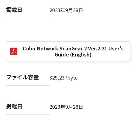
computer software" and "commercial
computer software documentation," as such
掲載日
2023年9月28日
terms are used in 48 C.F.R. 12.212 (Sept 1995).
Consistent with 48 C.F.R. 12.212 and 48 C.F.R.
227.7202-1 through 227.7202-4 (June 1995),
all U.S. Government End Users shall acquire
the SOFTWARE with only those rights set
Color Network ScanGear 2 Ver.2.31 User's
forth herein. The manufacturer is Canon
Guide (English)
Inc./30-2, Shimomaruko 3-chome, Ohta-ku,
Tokyo 146-8501, Japan.
本条項中で使用される"the SOFTWARE"とは、
ファイル容量
329,237byte
本契約書中で定義される「本ソフトウェア」を
意味し、指し示すものとします。
10．分離可能性
掲載日
2023年9月28日
本契約書のいずれかの条項またはその一部が法
律により無効であると決定された場合でも、そ
の他の条項は完全に有効に存続するものとしま
す。