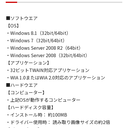
(1) 「本ソフトウェア」は、『現状のまま』の
状態で使用許諾されます。キヤノン、キヤノン
のライセンサー、キヤノンの子会社、キヤノン
■ソフトウエア
の関連会社、それらの販売代理店または販売店
【OS】
のいずれも、「本ソフトウェア」に関して、商
・Windows 8.1（32bit/64bit）
品性および特定の目的への適合性の保証を含
・Windows 7（32bit/64bit）
め、いかなる保証も、明示たると黙示たるとを
・Windows Server 2008 R2（64bit）
問わず一切しないものとします。
・Windows Server 2008（32bit/64bit）
(2) キヤノン、キヤノンのライセンサー、キヤノ
ンの子会社、キヤノンの関連会社、それらの販
【アプリケーション】
売代理店または販売店のいずれも、「本ソフト
・32ビットTWAIN対応アプリケーション
ウェア」の使用または使用不能から生ずるいか
・WIA 1.0またはWIA 2.0対応のアプリケーション
なる損害（逸失利益およびその他の派生的また
■ハードウエア
は付随的な損害を含むがこれらに限定されない
【コンピューター】
全ての損害を言います。）について、適用法で
・上記OSが動作するコンピューター
認められる限り、一切の責任を負わないものと
【ハードディスク容量】
します。たとえ、キヤノン、キヤノンのライセ
・インストール時： 約100MB
ンサー、キヤノンの子会社、キヤノンの関連会
・ドライバー使用時： 読み取り画像サイズの約2倍
社、それらの販売代理店または販売店がかかる