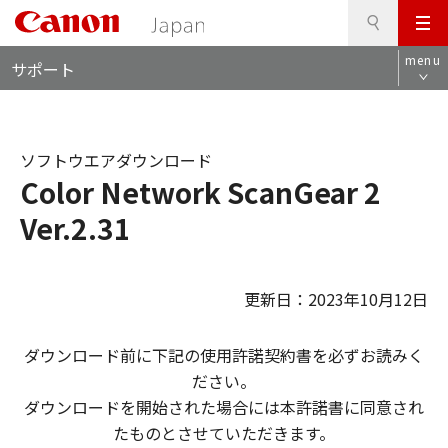
検
このページの本文へ
メ
索
ロ
ニ
menu
サポート
ー
ュ
カ
ー
ル
ナ
ソフトウエアダウンロード
ビ
Color Network ScanGear 2
Ver.2.31
更新日：2023年10月12日
ダウンロード前に下記の使用許諾契約書を必ずお読みく
ださい。
ダウンロードを開始された場合には本許諾書に同意され
たものとさせていただきます。