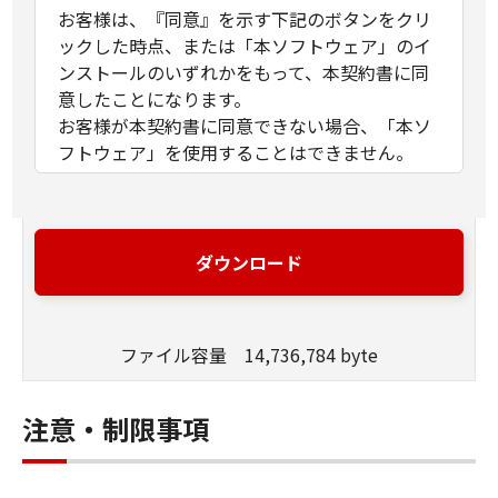
お客様は、『同意』を示す下記のボタンをクリ
ックした時点、または「本ソフトウェア」のイ
ンストールのいずれかをもって、本契約書に同
意したことになります。
お客様が本契約書に同意できない場合、「本ソ
フトウェア」を使用することはできません。
１．許諾
(1) キヤノンは、お客様が「キヤノン製品」を利
用する目的のために、「キヤノン製品」に直接
ダウンロード
またはネットワークを通じ接続される複数のコ
ンピューター（以下「指定機器」と言いま
す。）において、「本ソフトウェア」を使用
ファイル容量 14,736,784 byte
（本契約書においては、「本ソフトウェア」を
コンピューターの記憶媒体上にインストールす
ること、またはコンピューターにおいて表示す
注意・制限事項
ること、アクセスすること、もしくは実行する
ことのいずれも含むものとします。）するため