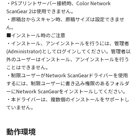
・PSプリントサーバー接続時、Color Network
ライセンサーに帰属します。
ScanGear 2は使用できません。
・原稿台からスキャン時、原稿サイズは設定できませ
５．輸出
ん。
お客様は、日本国政府または関連する外国政府
より必要な許可等を得ることなしに、「本ソフ
■インストール時のご注意
トウェア」の全部または一部を、直接または間
・インストール、アンインストールを行うには、管理者
接に輸出してはなりません。
(Administrator)としてログインしてください。管理者以
外のユーザーはインストール、アンインストールを行う
６．サポートおよびアップデート
ことはできません。
キヤノン、キヤノンの子会社、関係会社、それ
・制限ユーザーがNetwork ScanGearドライバーを使用
らの販売代理店および販売店、並びにキヤノン
するには、制限ユーザーに書き込み権限のあるフォルダ
のライセンサーは、お客様による「本ソフトウ
ーにNetwork ScanGearをインストールしてください。
ェア」の使用を支援すること、および「本ソフ
・本ドライバーは、複数個のインストールをサポートし
トウェア」に対してアップデート、バグの修正
ていません。
あるいはサポートを行うことについて、いかな
る責任も負うものではありません。
動作環境
７．保証の否認・免責