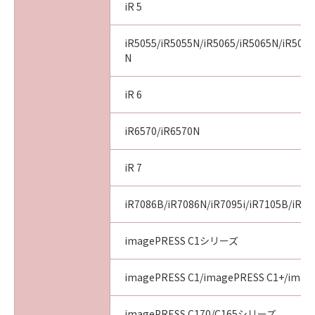
iR 5
iR5055/iR5055N/iR5065/iR5065N/iR5075
N
iR 6
iR6570/iR6570N
iR 7
iR7086B/iR7086N/iR7095i/iR7105B/iR71
imagePRESS C1シリーズ
imagePRESS C1/imagePRESS C1+/image
imagePRESS C170/C165シリーズ