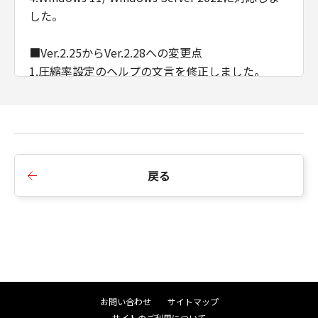
した。
■Ver.2.25からVer.2.28への変更点
1.圧縮率設定のヘルプの文言を修正しました。
2.インストーラーのバージョン不整合のメッセージ
を変更しました。
■Ver.2.23からVer.2.25への変更点
1.Windows Server 2019に対応しました。
戻る
2.Windows Vistaを非サポートとしました。
■Ver.2.22からVer.2.23への変更点
1.Windows 8/ Windows Server 2003を非サポート
としました。
■Ver.2.11からVer.2.22への変更点
お問い合わせ
サイトマップ
1.Windows 10/ Windows Server 2016に対応しま
サイトのご利用について