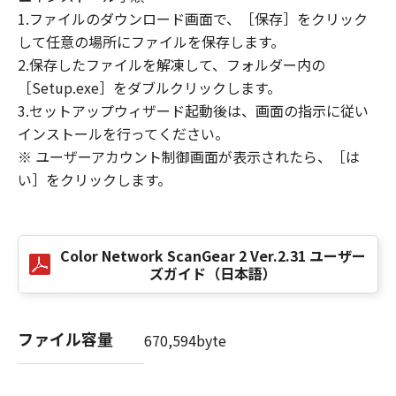
(3) お客様が本契約書のいずれかの条項に違反
1.ファイルのダウンロード画面で、［保存］をクリック
した場合、本契約書は直ちに終了します。
して任意の場所にファイルを保存します。
(4) お客様は、上記(3)によって本契約書が終了
2.保存したファイルを解凍して、フォルダー内の
した場合、速やかに、「本ソフトウェア」およ
［Setup.exe］をダブルクリックします。
びその複製物のすべてを廃棄または消去するも
3.セットアップウィザード起動後は、画面の指示に従い
のとします。
インストールを行ってください。
(5）上記にかかわらず、本契約書第2条、第4条
※ ユーザーアカウント制御画面が表示されたら、［は
から第7条まで、第8条第4項および第10条の規
い］をクリックします。
定は、本契約書の終了後も効力を有します。
９．U.S. GOVERNMENT RESTRICTED RIGHTS
NOTICE
Color Network ScanGear 2 Ver.2.31 ユーザー
“米国政府エンドユーザー”とは、米国政府の機
ズガイド（日本語）
関また団体を意味します。もしお客様が米国政
府エンドユーザーである場合、以下の規定が適
用されます：The SOFTWARE is a "commercial
ファイル容量
670,594byte
item," as that term is defined at 48 C.F.R.
2.101 (Oct 1995), consisting of "commercial