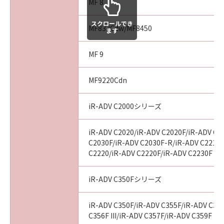
MF 8
スクロールでき
MF832Cdw/MF8450
ます
MF 9
MF9220Cdn
iR-ADV C2000シリーズ
iR-ADV C2020/iR-ADV C2020F/iR-ADV C2
C2030F/iR-ADV C2030F-R/iR-ADV C2218F
C2220/iR-ADV C2220F/iR-ADV C2230F
iR-ADV C350Fシリーズ
iR-ADV C350F/iR-ADV C355F/iR-ADV C356
C356F III/iR-ADV C357F/iR-ADV C359F