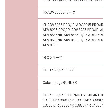
iR-ADV 8000シリーズ
iR-ADV 8085 PRO/iR-ADV 8095 PRO/iR-A
ADV 8205 PRO/iR-ADV 8285 PRO/iR-ADV 
ADV 8585/iR-ADV 8585 III/iR-ADV 8595/iR-
ADV 8505/iR-ADV 8505 III/iR-ADV 8786/i
ADV 8705
iR Cシリーズ
iR C3222F/iR C3322F
Color imageRUNNER
iR C2110F/iR C2110N/iR C2550F/iR C2880
C3080/iR C3080F/iR C3380/iR C3380F/iR 
C3580F/iR C3880/iR C3880F/iR C4080/iR 