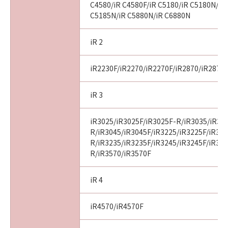
C4580/iR C4580F/iR C5180/iR C5180N/iR
C5185N/iR C5880N/iR C6880N
iR 2
iR2230F/iR2270/iR2270F/iR2870/iR2870
iR 3
iR3025/iR3025F/iR3025F-R/iR3035/iR30
R/iR3045/iR3045F/iR3225/iR3225F/iR32
R/iR3235/iR3235F/iR3245/iR3245F/iR32
R/iR3570/iR3570F
iR 4
iR4570/iR4570F