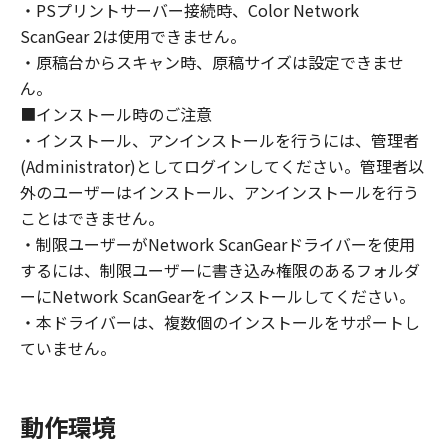
・PSプリントサーバー接続時、Color Network
ライセンサーに帰属します。
ScanGear 2は使用できません。
・原稿台からスキャン時、原稿サイズは設定できませ
５．輸出
ん。
お客様は、日本国政府または関連する外国政府
より必要な許可等を得ることなしに、「本ソフ
■インストール時のご注意
トウェア」の全部または一部を、直接または間
・インストール、アンインストールを行うには、管理者
接に輸出してはなりません。
(Administrator)としてログインしてください。管理者以
外のユーザーはインストール、アンインストールを行う
６．サポートおよびアップデート
ことはできません。
キヤノン、キヤノンの子会社、関係会社、それ
・制限ユーザーがNetwork ScanGearドライバーを使用
らの販売代理店および販売店、並びにキヤノン
するには、制限ユーザーに書き込み権限のあるフォルダ
のライセンサーは、お客様による「本ソフトウ
ーにNetwork ScanGearをインストールしてください。
ェア」の使用を支援すること、および「本ソフ
・本ドライバーは、複数個のインストールをサポートし
トウェア」に対してアップデート、バグの修正
ていません。
あるいはサポートを行うことについて、いかな
る責任も負うものではありません。
動作環境
７．保証の否認・免責