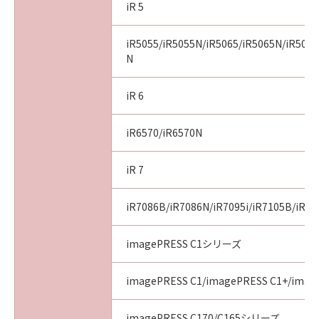
iR 5
iR5055/iR5055N/iR5065/iR5065N/iR5075
N
iR 6
iR6570/iR6570N
iR 7
iR7086B/iR7086N/iR7095i/iR7105B/iR71
imagePRESS C1シリーズ
imagePRESS C1/imagePRESS C1+/image
imagePRESS C170/C165シリーズ