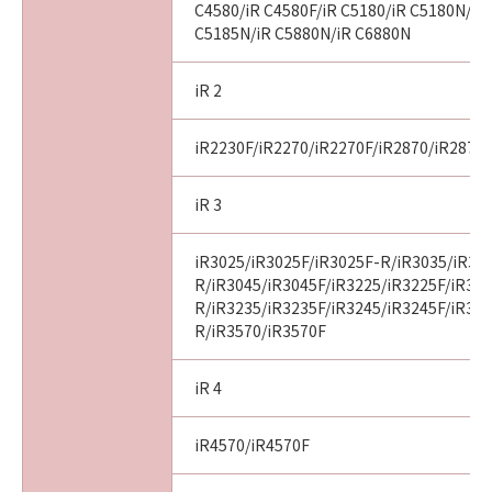
C4580/iR C4580F/iR C5180/iR C5180N/iR
C5185N/iR C5880N/iR C6880N
iR 2
iR2230F/iR2270/iR2270F/iR2870/iR2870
iR 3
iR3025/iR3025F/iR3025F-R/iR3035/iR30
R/iR3045/iR3045F/iR3225/iR3225F/iR32
R/iR3235/iR3235F/iR3245/iR3245F/iR32
R/iR3570/iR3570F
iR 4
iR4570/iR4570F