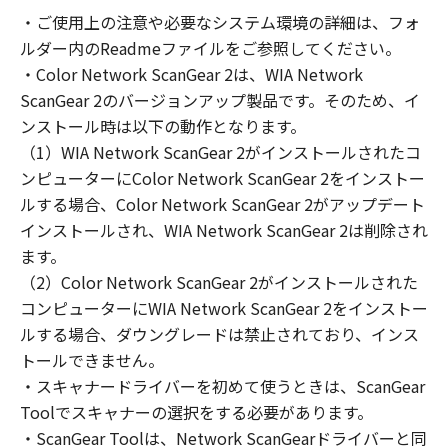
の非独占的権利をお客様に対して許諾します。
・ご使用上の注意や必要なシステム環境の詳細は、フォ
お客様は、また「指定機器」にネットワークを
ルダー内のReadmeファイルをご参照してください。
通じて接続されたコンピューター上で、かかる
コンピューターの使用者に対して「本ソフトウ
・Color Network ScanGear 2は、WIA Network
ェア」を使用させることができますが、かかる
ScanGear 2のバージョンアップ製品です。そのため、イ
コンピューターの使用者に本契約書上の義務お
ンストール時は以下の動作となります。
よび条件を遵守させるとともに、その履行に関
（1）WIA Network ScanGear 2がインストールされたコ
し全責任を負うことを条件とします。
ンピューターにColor Network ScanGear 2をインストー
(2) お客様は、上記(1)に基づいて「本ソフトウ
ルする場合、Color Network ScanGear 2がアップデート
ェア」を使用するためのバックアップとして、
インストールされ、WIA Network ScanGear 2は削除され
「本ソフトウェア」を１部、複製することがで
ます。
きます。
（2）Color Network ScanGear 2がインストールされた
(3) 上記(1)および(2)に定める場合を除き、キヤ
コンピューターにWIA Network ScanGear 2をインストー
ノンまたはキヤノンのライセンサーのいかなる
ルする場合、ダウングレードは禁止されており、インス
知的財産権も、明示たると黙示たるとを問わ
トールできません。
ず、本契約書によってお客様に譲渡あるいは許
諾されるものではありません。
・スキャナードライバーを初めて使うときは、ScanGear
Toolでスキャナーの選択をする必要があります。
２．制限
・ScanGear Toolは、Network ScanGearドライバーと同