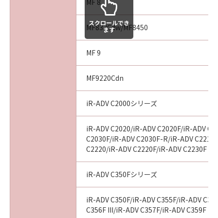
MF 8
スクロールでき
MF832Cdw/MF8450
ます
MF 9
MF9220Cdn
iR-ADV C2000シリーズ
iR-ADV C2020/iR-ADV C2020F/iR-ADV C2
C2030F/iR-ADV C2030F-R/iR-ADV C2218F
C2220/iR-ADV C2220F/iR-ADV C2230F
iR-ADV C350Fシリーズ
iR-ADV C350F/iR-ADV C355F/iR-ADV C356
C356F III/iR-ADV C357F/iR-ADV C359F