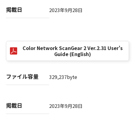
computer software" and "commercial
computer software documentation," as such
掲載日
2023年9月28日
terms are used in 48 C.F.R. 12.212 (Sept 1995).
Consistent with 48 C.F.R. 12.212 and 48 C.F.R.
227.7202-1 through 227.7202-4 (June 1995),
all U.S. Government End Users shall acquire
the SOFTWARE with only those rights set
Color Network ScanGear 2 Ver.2.31 User's
forth herein. The manufacturer is Canon
Guide (English)
Inc./30-2, Shimomaruko 3-chome, Ohta-ku,
Tokyo 146-8501, Japan.
本条項中で使用される"the SOFTWARE"とは、
ファイル容量
329,237byte
本契約書中で定義される「本ソフトウェア」を
意味し、指し示すものとします。
10．分離可能性
掲載日
2023年9月28日
本契約書のいずれかの条項またはその一部が法
律により無効であると決定された場合でも、そ
の他の条項は完全に有効に存続するものとしま
す。