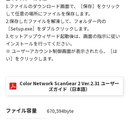
(3) お客様が本契約書のいずれかの条項に違反
1.ファイルのダウンロード画面で、［保存］をクリック
した場合、本契約書は直ちに終了します。
して任意の場所にファイルを保存します。
(4) お客様は、上記(3)によって本契約書が終了
2.保存したファイルを解凍して、フォルダー内の
した場合、速やかに、「本ソフトウェア」およ
［Setup.exe］をダブルクリックします。
びその複製物のすべてを廃棄または消去するも
3.セットアップウィザード起動後は、画面の指示に従い
のとします。
インストールを行ってください。
(5）上記にかかわらず、本契約書第2条、第4条
※ ユーザーアカウント制御画面が表示されたら、［は
から第7条まで、第8条第4項および第10条の規
い］をクリックします。
定は、本契約書の終了後も効力を有します。
９．U.S. GOVERNMENT RESTRICTED RIGHTS
NOTICE
Color Network ScanGear 2 Ver.2.31 ユーザー
“米国政府エンドユーザー”とは、米国政府の機
ズガイド（日本語）
関また団体を意味します。もしお客様が米国政
府エンドユーザーである場合、以下の規定が適
用されます：The SOFTWARE is a "commercial
ファイル容量
670,594byte
item," as that term is defined at 48 C.F.R.
2.101 (Oct 1995), consisting of "commercial