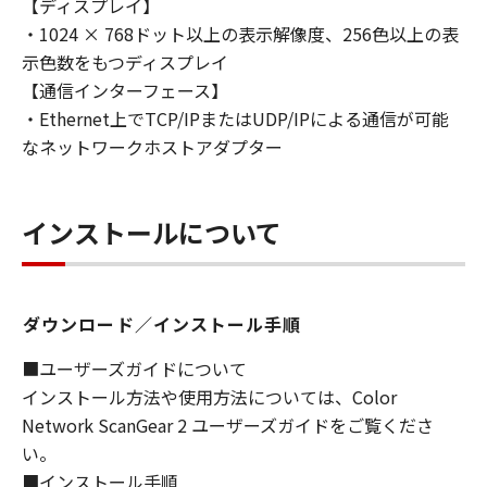
【ディスプレイ】
損害の可能性について知らされていた場合でも
・1024 × 768ドット以上の表示解像度、256色以上の表
同様です。
示色数をもつディスプレイ
(3) キヤノン、キヤノンのライセンサー、キヤノ
ンの子会社、キヤノンの関連会社、それらの販
【通信インターフェース】
売代理店または販売店のいずれも、「本ソフト
・Ethernet上でTCP/IPまたはUDP/IPによる通信が可能
ウェア」、または「本ソフトウェア」の使用に
なネットワークホストアダプター
起因または関連してお客様と第三者との間に生
じたいかなる紛争についても、一切責任を負わ
ないものとします。
インストールについて
８．契約期間
(1) 本契約書は、お客様が、『同意』を示す下
記のボタンをクリックした時点、または「本ソ
ダウンロード／インストール手順
フトウェア」をインストールした時点で発効
■ユーザーズガイドについて
し、下記(2)または(3)により終了されるまで有
インストール方法や使用方法については、Color
効に存続します。
Network ScanGear 2 ユーザーズガイドをご覧くださ
(2) お客様は、「本ソフトウェア」およびその
い。
複製物のすべてを廃棄および消去することによ
り、本契約書を終了させることができます。
■インストール手順