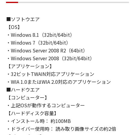
(1) 「本ソフトウェア」は、『現状のまま』の
状態で使用許諾されます。キヤノン、キヤノン
のライセンサー、キヤノンの子会社、キヤノン
■ソフトウエア
の関連会社、それらの販売代理店または販売店
【OS】
のいずれも、「本ソフトウェア」に関して、商
・Windows 8.1（32bit/64bit）
品性および特定の目的への適合性の保証を含
・Windows 7（32bit/64bit）
め、いかなる保証も、明示たると黙示たるとを
・Windows Server 2008 R2（64bit）
問わず一切しないものとします。
・Windows Server 2008（32bit/64bit）
(2) キヤノン、キヤノンのライセンサー、キヤノ
ンの子会社、キヤノンの関連会社、それらの販
【アプリケーション】
売代理店または販売店のいずれも、「本ソフト
・32ビットTWAIN対応アプリケーション
ウェア」の使用または使用不能から生ずるいか
・WIA 1.0またはWIA 2.0対応のアプリケーション
なる損害（逸失利益およびその他の派生的また
■ハードウエア
は付随的な損害を含むがこれらに限定されない
【コンピューター】
全ての損害を言います。）について、適用法で
・上記OSが動作するコンピューター
認められる限り、一切の責任を負わないものと
【ハードディスク容量】
します。たとえ、キヤノン、キヤノンのライセ
・インストール時： 約100MB
ンサー、キヤノンの子会社、キヤノンの関連会
・ドライバー使用時： 読み取り画像サイズの約2倍
社、それらの販売代理店または販売店がかかる