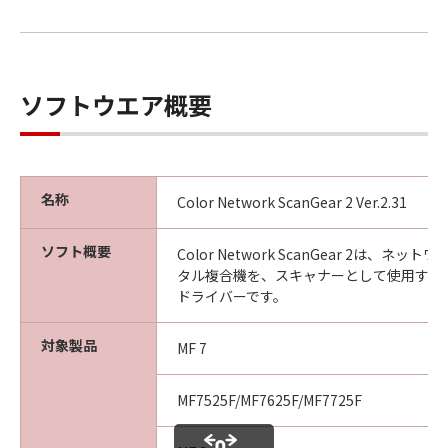
以 上
ソフトウエア概要
キヤノン株式会社
No. I010G020618
名称
Color Network ScanGear 2 Ver.2.31
ソフト概要
Color Network ScanGear 2は、ネ
タル複合機を、スキャナーとして使用する
ドライバーです。
対象製品
MF 7
MF7525F/MF7625F/MF7725F