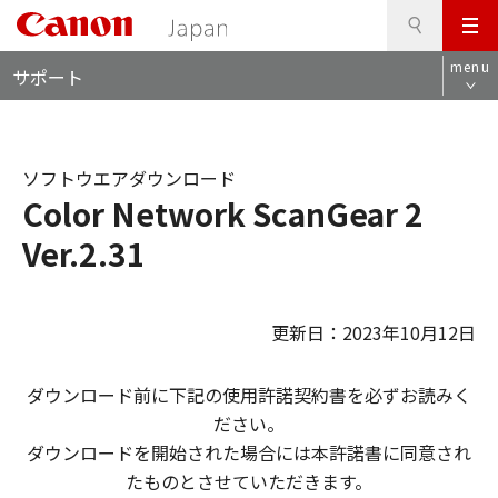
検
このページの本文へ
メ
索
ロ
ニ
menu
サポート
ー
ュ
カ
ー
ル
ナ
ソフトウエアダウンロード
ビ
Color Network ScanGear 2
Ver.2.31
更新日：2023年10月12日
ダウンロード前に下記の使用許諾契約書を必ずお読みく
ださい。
ダウンロードを開始された場合には本許諾書に同意され
たものとさせていただきます。