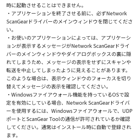
(1) お客様は、再使用許諾、譲渡、販売、頒
時に起動させることはできません。
布、リースもしくは貸与その他の方法により、
・アプリケーションを終了させる前に、必ずNetwork
第三者に「本ソフトウェア」を使用させること
ScanGearドライバーのメインウィンドウを閉じてくださ
はできません。
い。
(2) お客様は、「本ソフトウェア」の全部また
・お使いのアプリケーションによっては、アプリケーシ
は一部を修正、改変、逆コンパイル、逆アセン
ョンが表示するメッセージがNetwork ScanGearドライ
ブル、その他リバースエンジニアリング等する
バーのメインウィンドウやダイアログボックスの裏に隠
ことはできません。また第三者にこのような行
れてしまうため、メッセージの表示をせずにスキャンや
為をさせてはなりません。
転送を中止してしまったように見えることがあります。
３．著作権表示
このような場合は、表示ウィンドウのフォーカスを切り
お客様は、「本ソフトウェア」に含まれるキヤ
替えてメッセージの表示を確認してください。
ノンまたはキヤノンのライセンサーの著作権表
・Windowsファイアウォール機能を持っているOSで設
示を変更し、除去しもしくは削除してはなりま
定を有効にしている場合、Network ScanGearドライバ
せん。
ーを使用するには、Windowsファイアウォールで、UDP
ポートとScanGear Toolの通信が許可されているか確認
４．所有権
してください。通常はインストール時に自動で登録され
「本ソフトウェア」に係る権原および所有権
ます。
は、その内容によりキヤノンまたはキヤノンの