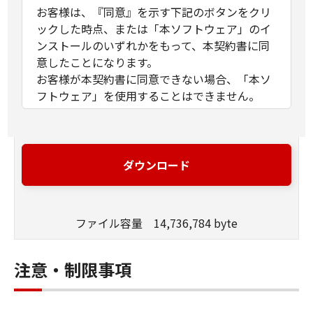
お客様は、『同意』を示す下記のボタンをクリ
ックした時点、または「本ソフトウェア」のイ
ンストールのいずれかをもって、本契約書に同
意したことになります。
お客様が本契約書に同意できない場合、「本ソ
フトウェア」を使用することはできません。
１．許諾
(1) キヤノンは、お客様が「キヤノン製品」を利
用する目的のために、「キヤノン製品」に直接
ダウンロード
またはネットワークを通じ接続される複数のコ
ンピューター（以下「指定機器」と言いま
す。）において、「本ソフトウェア」を使用
ファイル容量 14,736,784 byte
（本契約書においては、「本ソフトウェア」を
コンピューターの記憶媒体上にインストールす
ること、またはコンピューターにおいて表示す
注意・制限事項
ること、アクセスすること、もしくは実行する
ことのいずれも含むものとします。）するため