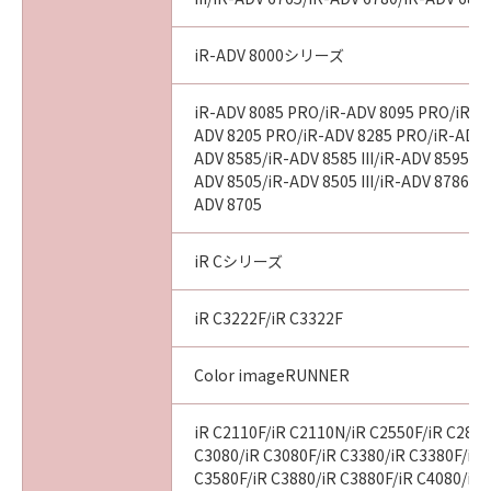
iR-ADV 8000シリーズ
iR-ADV 8085 PRO/iR-ADV 8095 PRO/iR-A
ADV 8205 PRO/iR-ADV 8285 PRO/iR-ADV 
ADV 8585/iR-ADV 8585 III/iR-ADV 8595/iR-
ADV 8505/iR-ADV 8505 III/iR-ADV 8786/i
ADV 8705
iR Cシリーズ
iR C3222F/iR C3322F
Color imageRUNNER
iR C2110F/iR C2110N/iR C2550F/iR C2880
C3080/iR C3080F/iR C3380/iR C3380F/iR 
C3580F/iR C3880/iR C3880F/iR C4080/iR 