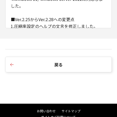
した。
■Ver.2.25からVer.2.28への変更点
1.圧縮率設定のヘルプの文言を修正しました。
2.インストーラーのバージョン不整合のメッセージ
を変更しました。
■Ver.2.23からVer.2.25への変更点
1.Windows Server 2019に対応しました。
戻る
2.Windows Vistaを非サポートとしました。
■Ver.2.22からVer.2.23への変更点
1.Windows 8/ Windows Server 2003を非サポート
としました。
■Ver.2.11からVer.2.22への変更点
お問い合わせ
サイトマップ
1.Windows 10/ Windows Server 2016に対応しま
サイトのご利用について