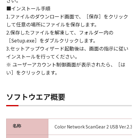
さい。
損害の可能性について知らされていた場合でも
■インストール手順
同様です。
1.ファイルのダウンロード画面で、［保存］をクリック
(3) キヤノン、キヤノンのライセンサー、キヤノ
して任意の場所にファイルを保存します。
ンの子会社、キヤノンの関連会社、それらの販
2.保存したファイルを解凍して、フォルダー内の
売代理店または販売店のいずれも、「本ソフト
ウェア」、または「本ソフトウェア」の使用に
［Setup.exe］をダブルクリックします。
起因または関連してお客様と第三者との間に生
3.セットアップウィザード起動後は、画面の指示に従い
じたいかなる紛争についても、一切責任を負わ
インストールを行ってください。
ないものとします。
※ ユーザーアカウント制御画面が表示されたら、［は
い］をクリックします。
８．契約期間
(1) 本契約書は、お客様が、『同意』を示す下
記のボタンをクリックした時点、または「本ソ
ソフトウエア概要
フトウェア」をインストールした時点で発効
し、下記(2)または(3)により終了されるまで有
効に存続します。
(2) お客様は、「本ソフトウェア」およびその
名称
Color Network ScanGear 2 USB Ver.2.31
複製物のすべてを廃棄および消去することによ
り、本契約書を終了させることができます。