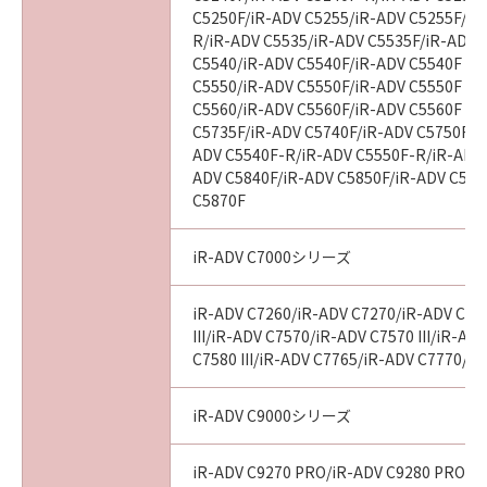
C5250F/iR-ADV C5255/iR-ADV C5255F/iR
R/iR-ADV C5535/iR-ADV C5535F/iR-ADV C
以 上
C5540/iR-ADV C5540F/iR-ADV C5540F III
C5550/iR-ADV C5550F/iR-ADV C5550F III
C5560/iR-ADV C5560F/iR-ADV C5560F III
キヤノン株式会社
C5735F/iR-ADV C5740F/iR-ADV C5750F/i
ADV C5540F-R/iR-ADV C5550F-R/iR-ADV 
No. I010G020618
ADV C5840F/iR-ADV C5850F/iR-ADV C586
C5870F
iR-ADV C7000シリーズ
iR-ADV C7260/iR-ADV C7270/iR-ADV C75
III/iR-ADV C7570/iR-ADV C7570 III/iR-AD
C7580 III/iR-ADV C7765/iR-ADV C7770/i
iR-ADV C9000シリーズ
iR-ADV C9270 PRO/iR-ADV C9280 PRO