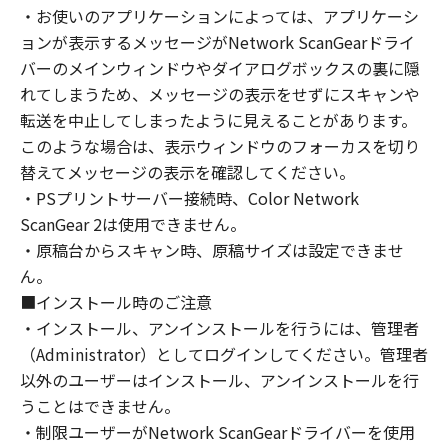
(1) お客様は、再使用許諾、譲渡、販売、頒
・お使いのアプリケーションによっては、アプリケーシ
布、リースもしくは貸与その他の方法により、
ョンが表示するメッセージがNetwork ScanGearドライ
第三者に「本ソフトウェア」を使用させること
バーのメインウィンドウやダイアログボックスの裏に隠
はできません。
れてしまうため、メッセージの表示をせずにスキャンや
(2) お客様は、「本ソフトウェア」の全部また
転送を中止してしまったように見えることがあります。
は一部を修正、改変、逆コンパイル、逆アセン
このような場合は、表示ウィンドウのフォーカスを切り
ブル、その他リバースエンジニアリング等する
替えてメッセージの表示を確認してください。
ことはできません。また第三者にこのような行
・PSプリントサーバー接続時、Color Network
為をさせてはなりません。
ScanGear 2は使用できません。
３．著作権表示
・原稿台からスキャン時、原稿サイズは設定できませ
お客様は、「本ソフトウェア」に含まれるキヤ
ん。
ノンまたはキヤノンのライセンサーの著作権表
■インストール時のご注意
示を変更し、除去しもしくは削除してはなりま
・インストール、アンインストールを行うには、管理者
せん。
（Administrator）としてログインしてください。管理者
以外のユーザーはインストール、アンインストールを行
４．所有権
うことはできません。
「本ソフトウェア」に係る権原および所有権
・制限ユーザーがNetwork ScanGearドライバーを使用
は、その内容によりキヤノンまたはキヤノンの