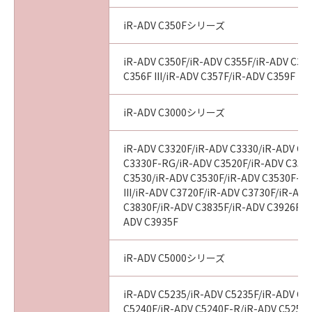
computer software" and "commercial
computer software documentation," as such
iR-ADV C350Fシリーズ
terms are used in 48 C.F.R. 12.212 (Sept 1995).
Consistent with 48 C.F.R. 12.212 and 48 C.F.R.
iR-ADV C350F/iR-ADV C355F/iR-ADV C356
227.7202-1 through 227.7202-4 (June 1995),
C356F III/iR-ADV C357F/iR-ADV C359F
all U.S. Government End Users shall acquire
the SOFTWARE with only those rights set
iR-ADV C3000シリーズ
forth herein. The manufacturer is Canon
Inc./30-2, Shimomaruko 3-chome, Ohta-ku,
iR-ADV C3320F/iR-ADV C3330/iR-ADV C3
Tokyo 146-8501, Japan.
C3330F-RG/iR-ADV C3520F/iR-ADV C3520F
本条項中で使用される"the SOFTWARE"とは、
C3530/iR-ADV C3530F/iR-ADV C3530F-R
本契約書中で定義される「本ソフトウェア」を
III/iR-ADV C3720F/iR-ADV C3730F/iR-AD
意味し、指し示すものとします。
C3830F/iR-ADV C3835F/iR-ADV C3926F/i
ADV C3935F
10．分離可能性
本契約書のいずれかの条項またはその一部が法
iR-ADV C5000シリーズ
律により無効であると決定された場合でも、そ
の他の条項は完全に有効に存続するものとしま
iR-ADV C5235/iR-ADV C5235F/iR-ADV C5
す。
C5240F/iR-ADV C5240F-R/iR-ADV C5250/