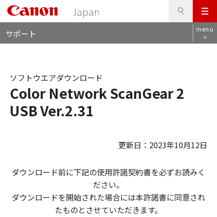
検
このページの本文へ
メ
索
ロ
ニ
menu
サポート
ー
ュ
カ
ー
ル
ナ
ソフトウエアダウンロード
ビ
Color Network ScanGear 2
USB Ver.2.31
更新日：2023年10月12日
ダウンロード前に下記の使用許諾契約書を必ずお読みく
ださい。
ダウンロードを開始された場合には本許諾書に同意され
たものとさせていただきます。