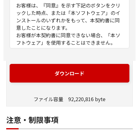
お客様は、『同意』を示す下記のボタンをクリ
ックした時点、または「本ソフトウェア」のイ
ンストールのいずれかをもって、本契約書に同
意したことになります。
お客様が本契約書に同意できない場合、「本ソ
フトウェア」を使用することはできません。
１．許諾
(1) キヤノンは、お客様が「キヤノン製品」を利
用する目的のために、「キヤノン製品」に直接
ダウンロード
またはネットワークを通じ接続される複数のコ
ンピューター（以下「指定機器」と言いま
す。）において、「本ソフトウェア」を使用
ファイル容量 92,220,816 byte
（本契約書においては、「本ソフトウェア」を
コンピューターの記憶媒体上にインストールす
ること、またはコンピューターにおいて表示す
注意・制限事項
ること、アクセスすること、もしくは実行する
ことのいずれも含むものとします。）するため