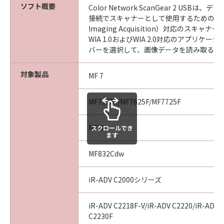
ソフト概要
(3) お客様が本契約書のいずれかの条項に違反
Color Network ScanGear 2 USBは
接続でスキャナーとして使用するためのWIA（
した場合、本契約書は直ちに終了します。
Imaging Acquisition）対応のスキャ
(4) お客様は、上記(3)によって本契約書が終了
WIA 1.0およびWIA 2.0対応のアプリケ
した場合、速やかに、「本ソフトウェア」およ
バーを選択して、画像データを読み取るこ
びその複製物のすべてを廃棄または消去するも
のとします。
対象製品
MF 7
(5）上記にかかわらず、本契約書第2条、第4条
から第7条まで、第8条第4項および第10条の規
MF7525F/MF7625F/MF7725F
定は、本契約書の終了後も効力を有します。
９．U.S. GOVERNMENT RESTRICTED RIGHTS
MF 8
スクロールでき
ます
NOTICE
“米国政府エンドユーザー”とは、米国政府の機
MF832Cdw
関また団体を意味します。もしお客様が米国政
府エンドユーザーである場合、以下の規定が適
iR-ADV C2000シリーズ
用されます：The SOFTWARE is a "commercial
item," as that term is defined at 48 C.F.R.
iR-ADV C2218F-V/iR-ADV C2220/iR-ADV 
2.101 (Oct 1995), consisting of "commercial
C2230F