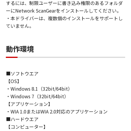
するには、制限ユーザーに書き込み権限のあるフォルダ
ライセンサーに帰属します。
ーにNetwork ScanGearをインストールしてください。
・本ドライバーは、複数個のインストールをサポートし
５．輸出
ていません。
お客様は、日本国政府または関連する外国政府
より必要な許可等を得ることなしに、「本ソフ
トウェア」の全部または一部を、直接または間
動作環境
接に輸出してはなりません。
６．サポートおよびアップデート
キヤノン、キヤノンの子会社、関係会社、それ
■ソフトウエア
らの販売代理店および販売店、並びにキヤノン
【OS】
のライセンサーは、お客様による「本ソフトウ
・Windows 8.1（32bit/64bit）
ェア」の使用を支援すること、および「本ソフ
・Windows 7（32bit/64bit）
トウェア」に対してアップデート、バグの修正
あるいはサポートを行うことについて、いかな
【アプリケーション】
る責任も負うものではありません。
・WIA 1.0またはWIA 2.0対応のアプリケーション
■ハードウエア
７．保証の否認・免責
【コンピューター】