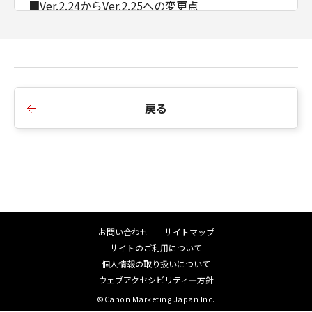
■Ver.2.24からVer.2.25への変更点
1. Color Network ScanGear 2 USBで、iR-ADV
4500シリーズ/ iR-ADV 4200シリーズ/ iR-ADV4000
シリーズをインストールするとアンインストールで
きない不具合に対応しました。
戻る
■Ver.2.23からVer.2.24への変更点
1.機種共通で使えるCompatible IDに対応しまし
た。
2.Windows Vistaを非サポートとしました。
■Ver.2.20からVer.2.23への変更点
1.Windows 8を非サポートとしました。
お問い合わせ
サイトマップ
サイトのご利用について
■Ver.2.11からVer.2.20への変更点
個人情報の取り扱いについて
1.Windows 10に対応しました。
ウェブアクセシビリティ―方針
2.Windows XPを非サポートとしました。
©Canon Marketing Japan Inc.