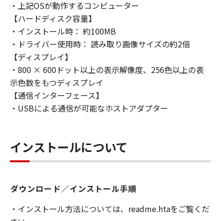
(1) 「本ソフトウェア」は、『現状のまま』の
・上記OSが動作するコンピューター
状態で使用許諾されます。キヤノン、キヤノン
【ハードディスク容量】
のライセンサー、キヤノンの子会社、キヤノン
・インストール時： 約100MB
の関連会社、それらの販売代理店または販売店
・ドライバー使用時： 読み取り画像サイズの約2倍
のいずれも、「本ソフトウェア」に関して、商
【ディスプレイ】
品性および特定の目的への適合性の保証を含
・800 × 600ドット以上の表示解像度、256色以上の表
め、いかなる保証も、明示たると黙示たるとを
示色数をもつディスプレイ
問わず一切しないものとします。
【通信インターフェース】
(2) キヤノン、キヤノンのライセンサー、キヤノ
ンの子会社、キヤノンの関連会社、それらの販
・USBによる通信が可能なホストアダプター
売代理店または販売店のいずれも、「本ソフト
ウェア」の使用または使用不能から生ずるいか
なる損害（逸失利益およびその他の派生的また
インストールについて
は付随的な損害を含むがこれらに限定されない
全ての損害を言います。）について、適用法で
認められる限り、一切の責任を負わないものと
ダウンロード／インストール手順
します。たとえ、キヤノン、キヤノンのライセ
ンサー、キヤノンの子会社、キヤノンの関連会
・インストール方法については、readme.htaをご覧くだ
社、それらの販売代理店または販売店がかかる