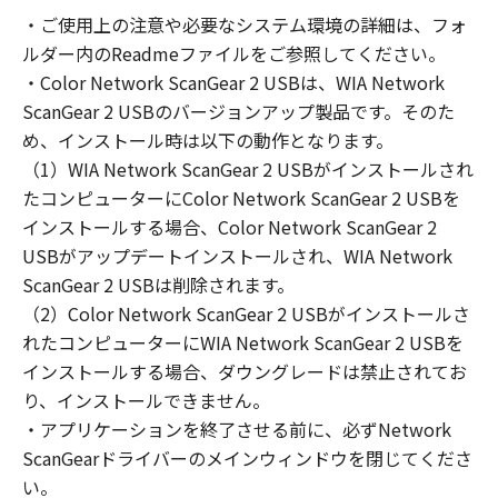
の非独占的権利をお客様に対して許諾します。
・ご使用上の注意や必要なシステム環境の詳細は、フォ
お客様は、また「指定機器」にネットワークを
ルダー内のReadmeファイルをご参照してください。
通じて接続されたコンピューター上で、かかる
コンピューターの使用者に対して「本ソフトウ
・Color Network ScanGear 2 USBは、WIA Network
ェア」を使用させることができますが、かかる
ScanGear 2 USBのバージョンアップ製品です。そのた
コンピューターの使用者に本契約書上の義務お
め、インストール時は以下の動作となります。
よび条件を遵守させるとともに、その履行に関
（1）WIA Network ScanGear 2 USBがインストールされ
し全責任を負うことを条件とします。
たコンピューターにColor Network ScanGear 2 USBを
(2) お客様は、上記(1)に基づいて「本ソフトウ
インストールする場合、Color Network ScanGear 2
ェア」を使用するためのバックアップとして、
USBがアップデートインストールされ、WIA Network
「本ソフトウェア」を１部、複製することがで
ScanGear 2 USBは削除されます。
きます。
（2）Color Network ScanGear 2 USBがインストールさ
(3) 上記(1)および(2)に定める場合を除き、キヤ
れたコンピューターにWIA Network ScanGear 2 USBを
ノンまたはキヤノンのライセンサーのいかなる
インストールする場合、ダウングレードは禁止されてお
知的財産権も、明示たると黙示たるとを問わ
り、インストールできません。
ず、本契約書によってお客様に譲渡あるいは許
諾されるものではありません。
・アプリケーションを終了させる前に、必ずNetwork
ScanGearドライバーのメインウィンドウを閉じてくださ
２．制限
い。