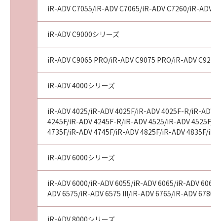
iR-ADV C7055/iR-ADV C7065/iR-ADV C7260/iR-ADV C72
iR-ADV C9000シリーズ
iR-ADV C9065 PRO/iR-ADV C9075 PRO/iR-ADV C9270
iR-ADV 4000シリーズ
iR-ADV 4025/iR-ADV 4025F/iR-ADV 4025F-R/iR-ADV 4
4245F/iR-ADV 4245F-R/iR-ADV 4525/iR-ADV 4525F/iR-
4735F/iR-ADV 4745F/iR-ADV 4825F/iR-ADV 4835F/iR-
iR-ADV 6000シリーズ
iR-ADV 6000/iR-ADV 6055/iR-ADV 6065/iR-ADV 6065-R
ADV 6575/iR-ADV 6575 III/iR-ADV 6765/iR-ADV 6780/
iR-ADV 8000シリーズ