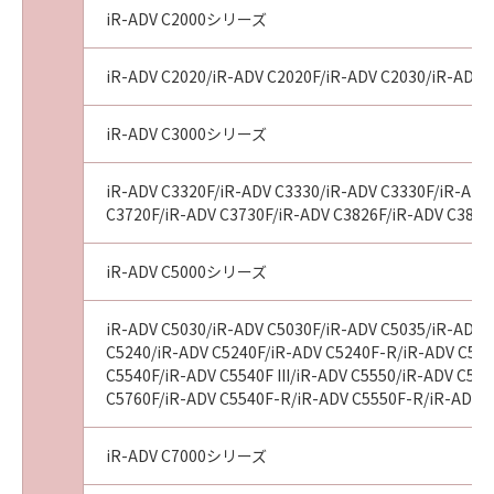
iR-ADV C2000シリーズ
iR-ADV C2020/iR-ADV C2020F/iR-ADV C2030/iR-ADV 
iR-ADV C3000シリーズ
iR-ADV C3320F/iR-ADV C3330/iR-ADV C3330F/iR-ADV 
C3720F/iR-ADV C3730F/iR-ADV C3826F/iR-ADV C3826
iR-ADV C5000シリーズ
iR-ADV C5030/iR-ADV C5030F/iR-ADV C5035/iR-ADV 
C5240/iR-ADV C5240F/iR-ADV C5240F-R/iR-ADV C525
C5540F/iR-ADV C5540F III/iR-ADV C5550/iR-ADV C555
C5760F/iR-ADV C5540F-R/iR-ADV C5550F-R/iR-ADV C
iR-ADV C7000シリーズ