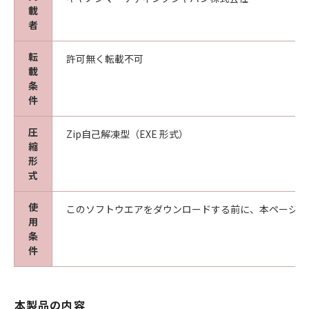
載
者
転
許可無く転載不可
載
条
件
圧
Zip自己解凍型（EXE 形式）
縮
形
式
使
このソフトウエアをダウンロードする前に、本ページ冒
用
条
件
本製品の内容