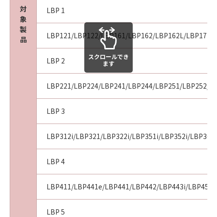
ン、キヤノンの子会社、キヤノンの関連会社、
対
LBP 1
それらの販売代理店または販売店がかかる損害
象
の可能性について知らされていた場合でも同様
製
LBP121/LBP122/LBP161/LBP162/LBP162L/LBP171/L
です。
品
(3) キヤノン、キヤノンの子会社、キヤノンの関
スクロールでき
LBP 2
連会社、それらの販売代理店または販売店のい
ます
ずれも、「本ソフトウェア」、または「本ソフ
トウェア」の使用に起因または関連してお客様
LBP221/LBP224/LBP241/LBP244/LBP251/LBP252/LB
と第三者との間に生じたいかなる紛争について
も、一切責任を負わないものとします。
LBP 3
８. ご承諾
LBP312i/LBP321/LBP322i/LBP351i/LBP352i/LBP36
お客様は、「本ソフトウェア」を使用して初期
設定が変更された「キヤノン製品」用のドライ
LBP 4
バーソフトウェアプログラムをインストールす
る際にオペレーティングシステムとの互換性に
LBP411/LBP441e/LBP441/LBP442/LBP443i/LBP451/
関する警告ウィンドウが表示されることを承諾
するものとします。
LBP 5