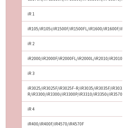
iR 1
iR105/iR105i/iR1500F/iR1500FL/iR1600/iR1600F/iR1
iR 2
iR2000/iR2000F/iR2000FL/iR2000L/iR2010/iR2010F/i
iR 3
iR3025/iR3025F/iR3025F-R/iR3035/iR3035F/iR3035F
R/iR3300/iR3300i/iR3300P/iR3310/iR3350i/iR3570/i
iR 4
iR400/iR400F/iR4570/iR4570F