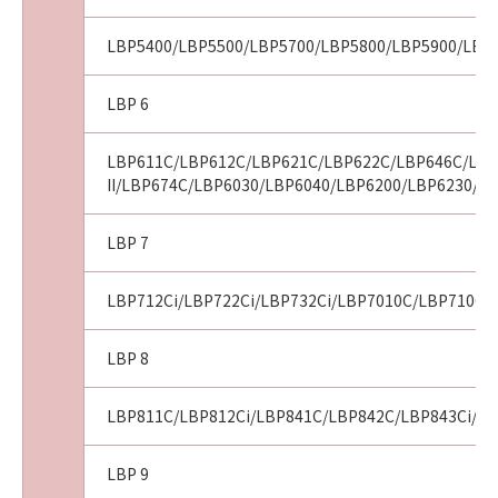
９．契約期間
(1) 本契約書は、お客様が、『同意』を示す下
LBP5400/LBP5500/LBP5700/LBP5800/LBP5900/LBP
記のボタンをクリックした時点、または「本ソ
フトウェア」を使用した時点で発効し、下記(2)
LBP 6
または(3)により終了されるまで有効に存続しま
す。
LBP611C/LBP612C/LBP621C/LBP622C/LBP646C/LBP
(2) お客様は、「本ソフトウェア」およびその
II/LBP674C/LBP6030/LBP6040/LBP6200/LBP6230/L
複製物のすべてを廃棄および消去することによ
り、本契約書を終了させることができます。
LBP 7
(3) お客様が本契約書のいずれかの条項に違反
した場合、本契約書は直ちに終了します。
LBP712Ci/LBP722Ci/LBP732Ci/LBP7010C/LBP7100
(4) お客様は、上記(3)によって本契約書が終了
した場合、速やかに、「本ソフトウェア」およ
LBP 8
びその複製物のすべてを廃棄または消去するも
のとします。
LBP811C/LBP812Ci/LBP841C/LBP842C/LBP843Ci/LB
(5) 上記にかかわらず、本契約書第2条、第4条
から第7条まで、第8条第4項および第10条の規
定は、本契約書の終了後も効力を有します。
LBP 9