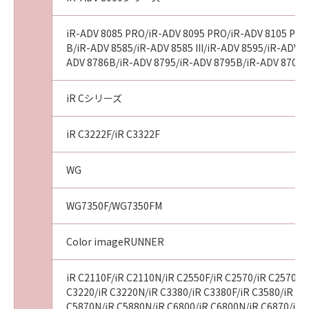
iR-ADV 8085 PRO/iR-ADV 8095 PRO/iR-ADV 8105 PRO/
B/iR-ADV 8585/iR-ADV 8585 III/iR-ADV 8595/iR-ADV 85
ADV 8786B/iR-ADV 8795/iR-ADV 8795B/iR-ADV 8705/
iR Cシリーズ
iR C3222F/iR C3322F
WG
WG7350F/WG7350FM
Color imageRUNNER
iR C2110F/iR C2110N/iR C2550F/iR C2570/iR C2570F/
C3220/iR C3220N/iR C3380/iR C3380F/iR C3580/iR C3
C5870N/iR C5880N/iR C6800/iR C6800N/iR C6870/iR 