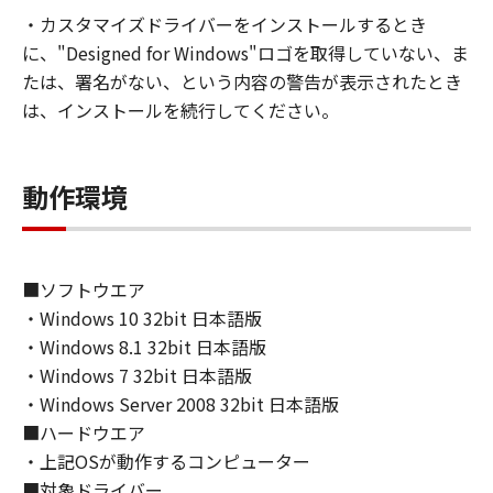
ること、またはコンピューターにおいて表示す
・カスタマイズドライバーをインストールするとき
ること、アクセスすること、もしくは実行する
に、"Designed for Windows"ロゴを取得していない、ま
ことのいずれも含むものとします。）するため
の非独占的権利をお客様に対して許諾します。
たは、署名がない、という内容の警告が表示されたとき
お客様は、また「指定機器」にネットワークを
は、インストールを続行してください。
通じて接続されたコンピューター上で、かかる
コンピューターの使用者に対して「本ソフトウ
ェア」を使用させることができますが、かかる
動作環境
コンピューターの使用者に本契約書上の義務お
よび条件を遵守させるとともに、その履行に関
し全責任を負うことを条件とします。
■ソフトウエア
(2) お客様は、上記(1)に基づいて「本ソフトウ
・Windows 10 32bit 日本語版
ェア」を使用するためのバックアップとして、
「本ソフトウェア」を１部、複製することがで
・Windows 8.1 32bit 日本語版
きます。
・Windows 7 32bit 日本語版
(3) 上記(1)および(2)に定める場合を除き、キヤ
・Windows Server 2008 32bit 日本語版
ノンまたはキヤノンのライセンサーのいかなる
■ハードウエア
知的財産権も、明示たると黙示たるとを問わ
・上記OSが動作するコンピューター
ず、本契約書によってお客様に譲渡あるいは許
■対象ドライバー