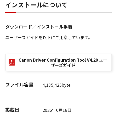
インストールについて
４．所有権
「本ソフトウェア」に係る権原および所有権
は、その内容によりキヤノンまたはキヤノンの
ライセンサーに帰属します。
ダウンロード／インストール手順
５．輸出
ユーザーズガイドを以下にご用意しています。
お客様は、日本国政府または関連する外国政府
より必要な許可等を得ることなしに、「本ソフ
トウェア」の全部または一部を、直接または間
Canon Driver Configuration Tool V4.20 ユー
接に輸出してはなりません。
ザーズガイド
６．サポートおよびアップデート
キヤノン、キヤノンの子会社、関係会社、それ
ファイル容量
4,135,425byte
らの販売代理店および販売店、並びにキヤノン
のライセンサーは、お客様による許諾ソフトウ
ェアの使用を支援すること、および許諾ソフト
ウェアに対してアップデート、バグの修正ある
掲載日
2026年6月18日
いはサポートを行うことについて、いかなる責