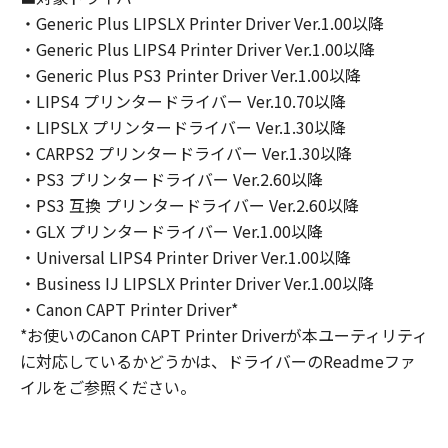
諾されるものではありません。
・Generic Plus LIPSLX Printer Driver Ver.1.00以降
・Generic Plus LIPS4 Printer Driver Ver.1.00以降
２．制限
・Generic Plus PS3 Printer Driver Ver.1.00以降
(1) お客様は、再使用許諾、譲渡、販売、頒
・LIPS4 プリンタードライバー Ver.10.70以降
布、リースもしくは貸与その他の方法により、
・LIPSLX プリンタードライバー Ver.1.30以降
第三者に「本ソフトウェア」を使用させること
・CARPS2 プリンタードライバー Ver.1.30以降
はできません。
(2) お客様は、「本ソフトウェア」の全部また
・PS3 プリンタードライバー Ver.2.60以降
は一部を修正、改変、逆コンパイル、逆アセン
・PS3 互換 プリンタードライバー Ver.2.60以降
ブル、その他リバースエンジニアリング等する
・GLX プリンタードライバー Ver.1.00以降
ことはできません。また第三者にこのような行
・Universal LIPS4 Printer Driver Ver.1.00以降
為をさせてはなりません。
・Business IJ LIPSLX Printer Driver Ver.1.00以降
・Canon CAPT Printer Driver*
３．著作権表示
*お使いのCanon CAPT Printer Driverが本ユーティリティ
お客様は、「本ソフトウェア」に含まれるキヤ
に対応しているかどうかは、ドライバーのReadmeファ
ノンまたはキヤノンのライセンサーの著作権表
イルをご参照ください。
示を変更し、除去しもしくは削除してはなりま
せん。