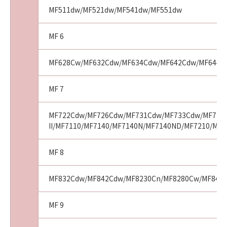
本条項中で使用される"the SOFTWARE"とは、
MF511dw/MF521dw/MF541dw/MF551dw
本契約書中で定義される「本ソフトウェア」を
意味し、指し示すものとします。
MF 6
11．分離可能性
MF628Cw/MF632Cdw/MF634Cdw/MF642Cdw/MF644C
本契約書のいずれかの条項またはその一部が法
律により無効であると決定された場合でも、そ
の他の条項は完全に有効に存続するものとしま
MF 7
す。
MF722Cdw/MF726Cdw/MF731Cdw/MF733Cdw/MF735C
II/MF7110/MF7140/MF7140N/MF7140ND/MF7210/MF
以 上
MF 8
キヤノン株式会社
MF832Cdw/MF842Cdw/MF8230Cn/MF8280Cw/MF8450
No.021110
MF 9