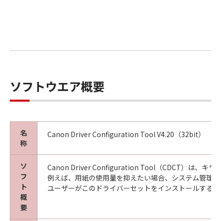
任も負うものではありません。
７．保証の否認・免責
(1) 「本ソフトウェア」は、『現状のまま』の
状態で使用許諾されます。キヤノン、キヤノン
の子会社、キヤノンの関連会社、それらの販売
代理店または販売店のいずれも、「本ソフトウ
ソフトウエア概要
ェア」に関して、商品性および特定の目的への
適合性の保証を含め、いかなる保証も、明示た
ると黙示たるとを問わず一切しないものとしま
す。
(2) キヤノン、キヤノンの子会社、キヤノンの関
名
Canon Driver Configuration Tool V4.20（32bit）
連会社、それらの販売代理店または販売店のい
称
ずれも、「本ソフトウェア」の使用または使用
不能から生ずるいかなる損害（逸失利益および
ソ
Canon Driver Configuration To
フ
その他の派生的または付随的な損害を含むがこ
例えば、用紙の使用量を抑えたい場合、システム管理者
ト
ユーザーがこのドライバーセットをインストールすると
れらに限定されない全ての損害を言います。）
概
について、適用法で認められる限り、一切の責
要
任を負わないものとします。たとえ、キヤノ