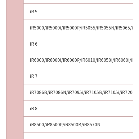
iR 5
iR5000/iR5000i/iR5000P/iR5055/iR5055N/iR5065/iR5
iR 6
iR6000/iR6000i/iR6000P/iR6010/iR6050i/iR6060i/iR
iR 7
iR7086B/iR7086N/iR7095i/iR7105B/iR7105i/iR7200/
iR 8
iR8500/iR8500P/iR8500B/iR8570N