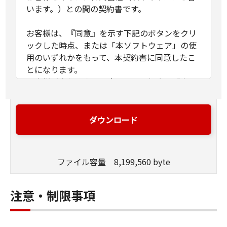
います。）との間の契約書です。
お客様は、『同意』を示す下記のボタンをクリ
ックした時点、または「本ソフトウェア」の使
用のいずれかをもって、本契約書に同意したこ
とになります。
お客様が本契約書に同意できない場合、「本ソ
フトウェア」を使用することはできません。
１．許諾
ダウンロード
(1) キヤノンは、お客様が「キヤノン製品」用の
ドライバーソフトウェアプログラムの初期設定
を変更する目的のために、「キヤノン製品」に
ファイル容量 8,199,560 byte
直接またはネットワークを通じ接続される複数
のコンピューター（以下「指定機器」と言いま
す。）において、「本ソフトウェア」を使用
注意・制限事項
（本契約書においては、「本ソフトウェア」を
コンピューターの記憶媒体上にインストールす