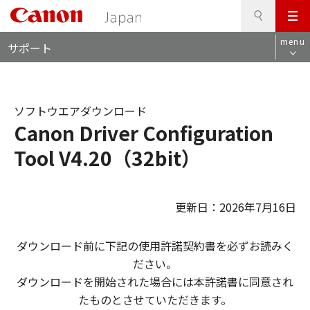
検
このページの本文へ
メ
索
ロ
ニ
menu
サポート
ー
ュ
カ
ー
ル
ナ
ソフトウエアダウンロード
ビ
Canon Driver Configuration
Tool V4.20（32bit）
更新日：2026年7月16日
ダウンロード前に下記の使用許諾契約書を必ずお読みく
ださい。
ダウンロードを開始された場合には本許諾書に同意され
たものとさせていただきます。