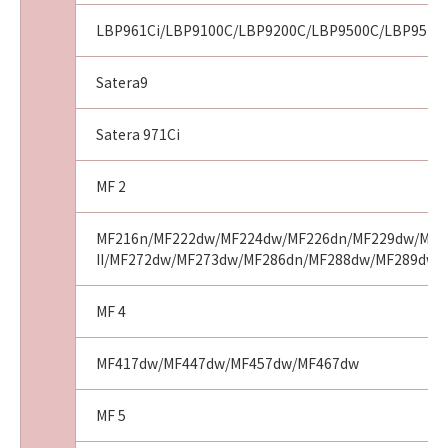
10．U.S. GOVERNMENT RESTRICTED RIGHTS
LBP961Ci/LBP9100C/LBP9200C/LBP9500C/LBP9510C
NOTICE
“米国政府エンドユーザー”とは、米国政府の機
Satera9
関また団体を意味します。もしお客様が米国政
府エンドユーザーである場合、以下の規定が適
Satera 971Ci
用されます：The SOFTWARE is a "commercial
item," as that term is defined at 48 C.F.R.
MF 2
2.101 (Oct 1995), consisting of "commercial
computer software" and "commercial
MF216n/MF222dw/MF224dw/MF226dn/MF229dw/MF23
computer software documentation," as such
II/MF272dw/MF273dw/MF286dn/MF288dw/MF289dw
terms are used in 48 C.F.R. 12.212 (Sept 1995).
Consistent with 48 C.F.R. 12.212 and 48 C.F.R.
227.7202-1 through 227.7202-4 (June 1995),
MF 4
all U.S. Government End Users shall acquire
the SOFTWARE with only those rights set
MF417dw/MF447dw/MF457dw/MF467dw
forth herein. Manufacturer is Canon Inc./30-2,
Shimomaruko 3-chome, Ohta-ku, Tokyo 146-
MF 5
8501, Japan.