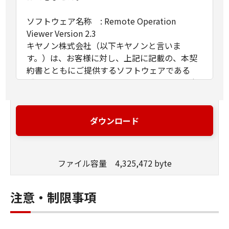
ソフトウェア名称 : Remote Operation
Viewer Version 2.3
キヤノン株式会社（以下キヤノンと言いま
す。）は、お客様に対し、上記に記載の、本契
約書とともにご提供するソフトウェアである
「Remote Operation Viewer Version 2.3」（以
下「許諾ソフトウェア」と言います。）の非独
占的使用権を下記条項に基づき許諾し、お客様
も下記条項にご同意いただくものとします。
ダウンロード
１．許諾
(1)お客様は、「許諾ソフトウェア」を、自らの
ファイル容量 4,325,472 byte
業務処理に必要な範囲において、複数のコンピ
ューターで使用（本契約書においては、「許諾
ソフトウェア」をコンピューターの記憶媒体上
注意・制限事項
にインストールすること、またはコンピュータ
ーにおいて表示すること、アクセスすること、