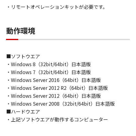
もしくは実行することのいずれも含むものとし
・リモートオペレーションキットが必要です。
ます。）することができます。
(2)お客様は、「許諾ソフトウェア」を、上記
(1)に基づいて使用するためのバックアップ目的
動作環境
で1部複製することができます。
(3)本契約書に明示的に定める場合を除き、キヤ
ノンおよびキヤノンのライセンサーのいかなる
知的財産権も、明示たると黙示たるとを問わ
■ソフトウエア
ず、本契約書によってお客様に譲渡あるいは許
・Windows 8（32bit/64bit）日本語版
諾されるものではありません。
・Windows 7（32bit/64bit）日本語版
・Windows Server 2016（64bit）日本語版
２．制限
・Windows Server 2012 R2（64bit）日本語版
(1)お客様は、再使用許諾、譲渡、販売、頒布、
リースまたは貸与その他の方法により、第三者
・Windows Server 2012（64bit）日本語版
に「許諾ソフトウェア」を使用させることはで
・Windows Server 2008（32bit/64bit）日本語版
きません。
■ハードウエア
(2)お客様は、「許諾ソフトウェア」の全部また
・上記ソフトウエアが動作するコンピューター
は一部を修正、改変、逆アセンブル、逆コンパ
イル、その他リバースエンジニアリング等する