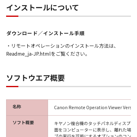
ことはできません。また第三者にこのような行
インストールについて
為をさせてはなりません。
３．著作権表示
お客様は、「許諾ソフトウェア」に含まれるキ
ダウンロード／インストール手順
ヤノンまたはキヤノンのライセンサーの著作権
・リモートオペレーションのインストール方法は、
表示を変更し、除去しもしくは削除してはなり
Readme_ja-JP.htmlをご覧ください。
ません。
４．所有権
ソフトウエア概要
「許諾ソフトウェア」にかかる権原および所有
権は、その内容によりキヤノンまたはキヤノン
のライセンサーに帰属します。
５．輸出
名称
Canon Remote Operation Viewer Version
お客様は、日本国政府または関連する外国政府
より必要な許可等を得ることなしに、「許諾ソ
ソフト概要
キヤノン複合機のタッチパネルディスプレ
フトウェア」の全部または一部を、直接または
面をコンピューターに表示し、離れた場所
間接に輸出してはなりません。
ブの実行を可能にするオプションのコント