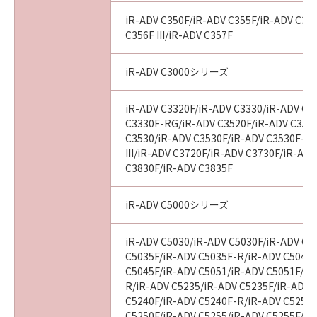
す。
(2)キヤノン、キヤノンのライセンサー、キヤノ
iR-ADV C350F/iR-ADV C355F/iR-ADV C356
ンの子会社、それらの販売代理店および販売店
C356F III/iR-ADV C357F
は、「許諾ソフトウェア」の使用または使用不
能から生ずるいかなる損害（逸失利益およびそ
iR-ADV C3000シリーズ
の他の派生的または付随的な損害を含むがこれ
らに限定されない全ての損害を言います。）に
iR-ADV C3320F/iR-ADV C3330/iR-ADV C3
ついて、適用法で認められる限り、一切の責任
C3330F-RG/iR-ADV C3520F/iR-ADV C3520F
を負わないものとします。たとえ、キヤノン、
C3530/iR-ADV C3530F/iR-ADV C3530F-R
キヤノンのライセンサー、キヤノンの子会社、
III/iR-ADV C3720F/iR-ADV C3730F/iR-AD
C3830F/iR-ADV C3835F
それらの販売代理店および販売店がかかる損害
の可能性について知らされていた場合でも同様
です。
iR-ADV C5000シリーズ
(3)キヤノン、キヤノンのライセンサー、キヤノ
ンの子会社、それらの販売代理店および販売店
iR-ADV C5030/iR-ADV C5030F/iR-ADV C5
は、「許諾ソフトウェア」または「許諾ソフト
C5035F/iR-ADV C5035F-R/iR-ADV C5045/
ウェア」の使用に起因または関連してお客様と
C5045F/iR-ADV C5051/iR-ADV C5051F/iR
R/iR-ADV C5235/iR-ADV C5235F/iR-ADV 
第三者との間に生じたいかなる紛争について
C5240F/iR-ADV C5240F-R/iR-ADV C5250/
も、一切責任を負わないものとします。
C5250F/iR-ADV C5255/iR-ADV C5255F/iR