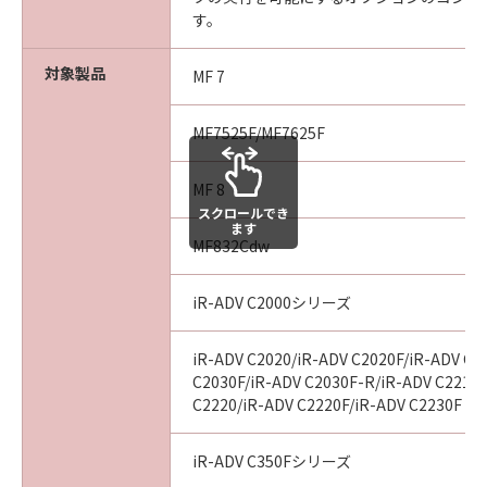
す。
６．サポートおよびアップデート
キヤノン、キヤノンのライセンサー、キヤノン
対象製品
MF 7
の子会社、それらの販売代理店および販売店
は、お客様による「許諾ソフトウェア」の使用
MF7525F/MF7625F
を支援すること、および「許諾ソフトウェア」
に対してアップデート、バグの修正あるいはサ
MF 8
ポートを行うことについて、いかなる責任も負
スクロールでき
うものではありません。
ます
MF832Cdw
７．保証の否認・免責
iR-ADV C2000シリーズ
(1)「許諾ソフトウェア」は、『現状有姿』の状
態で使用許諾されます。キヤノン、キヤノンの
ライセンサー、キヤノンの子会社、それらの販
iR-ADV C2020/iR-ADV C2020F/iR-ADV C2
売代理店および販売店は、「許諾ソフトウェ
C2030F/iR-ADV C2030F-R/iR-ADV C2218F
C2220/iR-ADV C2220F/iR-ADV C2230F
ア」に関して、商品性および特定の目的への適
合性の保証を含め、いかなる保証も、明示たる
と黙示たるとを問わず一切行わないものとしま
iR-ADV C350Fシリーズ