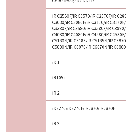
Color imageRUNNER
iR C2550F/iR C2570/iR C2570F/iR C2880/
C3080/iR C3080F/iR C3170/iR C3170F/iR 
C3380F/iR C3580/iR C3580F/iR C3880/iR 
C4080/iR C4080F/iR C4580/iR C4580F/iR 
C5180N/iR C5185/iR C5185N/iR C5870/iR
C5880N/iR C6870/iR C6870N/iR C6880N
iR 1
iR105i
iR 2
iR2270/iR2270F/iR2870/iR2870F
iR 3