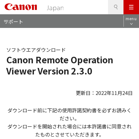
検
このページの本文へ
メ
索
ロ
ニ
menu
サポート
ー
ュ
カ
ー
ル
ナ
ソフトウエアダウンロード
ビ
Canon Remote Operation
Viewer Version 2.3.0
更新日：2022年11月24日
ダウンロード前に下記の使用許諾契約書を必ずお読みく
ださい。
ダウンロードを開始された場合には本許諾書に同意され
たものとさせていただきます。