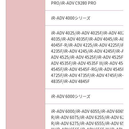
PRO/iR-ADV C9280 PRO
“米国政府エンドユーザー”とは、米国政府の機
関また団体を意味します。もしお客様が米国政
iR-ADV 4000シリーズ
府エンドユーザーである場合、以下の規定が適
用されます：The Software is a “commercial
item,” as that term is defined at 48 C.F.R.
iR-ADV 4025/iR-ADV 4025F/iR-ADV 4025
2.101 (Oct 1995), consisting of “commercial
4035/iR-ADV 4035F/iR-ADV 4045/iR-ADV
4045F-R/iR-ADV 4225/iR-ADV 4225F/iR-
computer software” and “commercial
4235F/iR-ADV 4245/iR-ADV 4245F/iR-ADV
computer software documentation,” as such
ADV 4525/iR-ADV 4525F/iR-ADV 4525F III
terms are used in 48 C.F.R. 12.212 (Sept 1995).
ADV 4535F/iR-ADV 4535F III/iR-ADV 4545
Consistent with 48 C.F.R. 12.212 and 48 C.F.R.
4545F/iR-ADV 4545F-RG/iR-ADV 4545F II
227.7202-1 through 227.7202-4 (June 1995),
4725F/iR-ADV 4735F/iR-ADV 4745F/iR-AD
all U.S. Government End Users shall acquire
4835F/iR-ADV 4845F
the Software with only those rights set forth
herein. Manufacturer is Canon Inc./30-2,
iR-ADV 6000シリーズ
Shimomaruko 3-chome, Ohta-ku, Tokyo 146-
8501, Japan.
iR-ADV 6000/iR-ADV 6055/iR-ADV 6065/i
本条項中で使用される"the SOFTWARE"とは、
R/iR-ADV 6075/iR-ADV 6255/iR-ADV 6265
本契約書中で定義される「本ソフトウェア」を
R/iR-ADV 6275/iR-ADV 6555/iR-ADV 6560