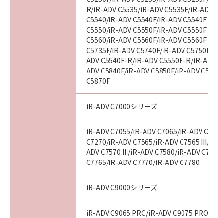
R/iR-ADV C5535/iR-ADV C5535F/iR-ADV C
８．契約期間
C5540/iR-ADV C5540F/iR-ADV C5540F III
(1)本契約書は、お客様が『同意』を示す下記の
C5550/iR-ADV C5550F/iR-ADV C5550F III
ボタンをクリックした時点で発効し、下記(2)ま
C5560/iR-ADV C5560F/iR-ADV C5560F III
たは(3)により終了されるまで有効に存続しま
C5735F/iR-ADV C5740F/iR-ADV C5750F/i
ADV C5540F-R/iR-ADV C5550F-R/iR-ADV 
す。
ADV C5840F/iR-ADV C5850F/iR-ADV C586
(2)お客様は、「許諾ソフトウェア」およびその
C5870F
複製物のすべてをアンインストール、廃棄およ
び消去することにより、本契約書を終了させる
iR-ADV C7000シリーズ
ことができます。
(3)お客様が本契約書のいずれかの条項に違反し
iR-ADV C7055/iR-ADV C7065/iR-ADV C72
た場合、本契約書は直ちに終了します。
C7270/iR-ADV C7565/iR-ADV C7565 III/iR
(4)お客様は、上記(3)による本契約書の終了後
ADV C7570 III/iR-ADV C7580/iR-ADV C7580
直ちに、「許諾ソフトウェア」およびその複製
C7765/iR-ADV C7770/iR-ADV C7780
物のすべてをアンインストール、廃棄および消
去するものとします。
iR-ADV C9000シリーズ
９．U.S. GOVERNMENT RESTRICTED RIGHTS
iR-ADV C9065 PRO/iR-ADV C9075 PRO/i
NOTICE: