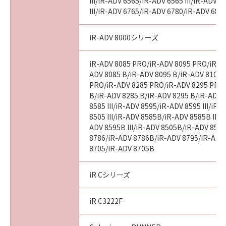
意味し、指し示すものとします。
III/iR-ADV 6565/iR-ADV 6565 III/iR-ADV 
III/iR-ADV 6765/iR-ADV 6780/iR-ADV 686
１０．分離可能性
本契約書のいずれかの条項またはその一部が法
iR-ADV 8000シリーズ
律により無効となった場合でも、本契約書のそ
れ以外の条項は完全に有効に存続するものとし
iR-ADV 8085 PRO/iR-ADV 8095 PRO/iR-A
ます。
ADV 8085 B/iR-ADV 8095 B/iR-ADV 8105 
PRO/iR-ADV 8285 PRO/iR-ADV 8295 PRO
B/iR-ADV 8285 B/iR-ADV 8295 B/iR-ADV 
以上
8585 III/iR-ADV 8595/iR-ADV 8595 III/iR
8505 III/iR-ADV 8585B/iR-ADV 8585B III/
キヤノン株式会社
ADV 8595B III/iR-ADV 8505B/iR-ADV 8505
8786/iR-ADV 8786B/iR-ADV 8795/iR-ADV
I010G017717
8705/iR-ADV 8705B
iR Cシリーズ
iR C3222F