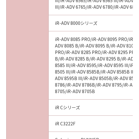
意味し、指し示すものとします。
III/iR-ADV 6565/iR-ADV 6565 III/iR-ADV 
III/iR-ADV 6765/iR-ADV 6780/iR-ADV 686
１０．分離可能性
本契約書のいずれかの条項またはその一部が法
iR-ADV 8000シリーズ
律により無効となった場合でも、本契約書のそ
れ以外の条項は完全に有効に存続するものとし
iR-ADV 8085 PRO/iR-ADV 8095 PRO/iR-A
ます。
ADV 8085 B/iR-ADV 8095 B/iR-ADV 8105 
PRO/iR-ADV 8285 PRO/iR-ADV 8295 PRO
B/iR-ADV 8285 B/iR-ADV 8295 B/iR-ADV 
以上
8585 III/iR-ADV 8595/iR-ADV 8595 III/iR
8505 III/iR-ADV 8585B/iR-ADV 8585B III/
キヤノン株式会社
ADV 8595B III/iR-ADV 8505B/iR-ADV 8505
8786/iR-ADV 8786B/iR-ADV 8795/iR-ADV
I010G017717
8705/iR-ADV 8705B
iR Cシリーズ
iR C3222F