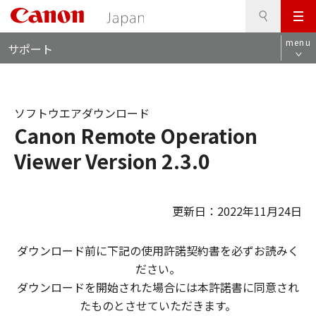
検
このページの本文へ
メ
索
ロ
ニ
menu
サポート
ー
ュ
カ
ー
ル
ナ
ソフトウエアダウンロード
ビ
Canon Remote Operation
Viewer Version 2.3.0
更新日：2022年11月24日
ダウンロード前に下記の使用許諾契約書を必ずお読みく
ださい。
ダウンロードを開始された場合には本許諾書に同意され
たものとさせていただきます。