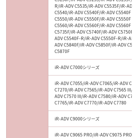
R/iR-ADV C5535/iR-ADV C5535F/iR-ADV C
８．契約期間
C5540/iR-ADV C5540F/iR-ADV C5540F III
(1)本契約書は、お客様が『同意』を示す下記の
C5550/iR-ADV C5550F/iR-ADV C5550F III
ボタンをクリックした時点で発効し、下記(2)ま
C5560/iR-ADV C5560F/iR-ADV C5560F III
たは(3)により終了されるまで有効に存続しま
C5735F/iR-ADV C5740F/iR-ADV C5750F/i
ADV C5540F-R/iR-ADV C5550F-R/iR-ADV 
す。
ADV C5840F/iR-ADV C5850F/iR-ADV C586
(2)お客様は、「許諾ソフトウェア」およびその
C5870F
複製物のすべてをアンインストール、廃棄およ
び消去することにより、本契約書を終了させる
iR-ADV C7000シリーズ
ことができます。
(3)お客様が本契約書のいずれかの条項に違反し
iR-ADV C7055/iR-ADV C7065/iR-ADV C72
た場合、本契約書は直ちに終了します。
C7270/iR-ADV C7565/iR-ADV C7565 III/iR
(4)お客様は、上記(3)による本契約書の終了後
ADV C7570 III/iR-ADV C7580/iR-ADV C7580
直ちに、「許諾ソフトウェア」およびその複製
C7765/iR-ADV C7770/iR-ADV C7780
物のすべてをアンインストール、廃棄および消
去するものとします。
iR-ADV C9000シリーズ
９．U.S. GOVERNMENT RESTRICTED RIGHTS
iR-ADV C9065 PRO/iR-ADV C9075 PRO/i
NOTICE: