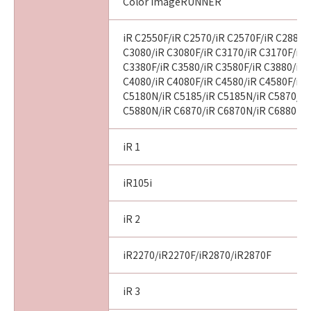
Color imageRUNNER
iR C2550F/iR C2570/iR C2570F/iR C2880/
C3080/iR C3080F/iR C3170/iR C3170F/iR 
C3380F/iR C3580/iR C3580F/iR C3880/iR 
C4080/iR C4080F/iR C4580/iR C4580F/iR 
C5180N/iR C5185/iR C5185N/iR C5870/iR
C5880N/iR C6870/iR C6870N/iR C6880N
iR 1
iR105i
iR 2
iR2270/iR2270F/iR2870/iR2870F
iR 3