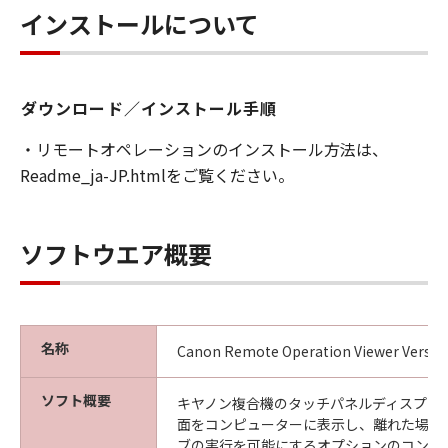
ことはできません。また第三者にこのような行
インストールについて
為をさせてはなりません。
３．著作権表示
お客様は、「許諾ソフトウェア」に含まれるキ
ダウンロード／インストール手順
ヤノンまたはキヤノンのライセンサーの著作権
・リモートオペレーションのインストール方法は、
表示を変更し、除去しもしくは削除してはなり
Readme_ja-JP.htmlをご覧ください。
ません。
４．所有権
ソフトウエア概要
「許諾ソフトウェア」にかかる権原および所有
権は、その内容によりキヤノンまたはキヤノン
のライセンサーに帰属します。
５．輸出
名称
Canon Remote Operation Viewer Version
お客様は、日本国政府または関連する外国政府
より必要な許可等を得ることなしに、「許諾ソ
ソフト概要
キヤノン複合機のタッチパネルディスプレ
フトウェア」の全部または一部を、直接または
面をコンピューターに表示し、離れた場所
間接に輸出してはなりません。
ブの実行を可能にするオプションのコント