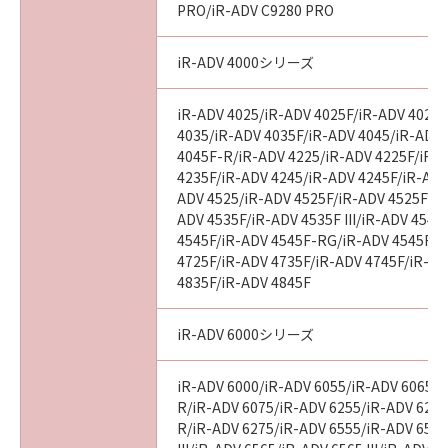
PRO/iR-ADV C9280 PRO
“米国政府エンドユーザー”とは、米国政府の機
関また団体を意味します。もしお客様が米国政
iR-ADV 4000シリーズ
府エンドユーザーである場合、以下の規定が適
用されます：The Software is a “commercial
item,” as that term is defined at 48 C.F.R.
iR-ADV 4025/iR-ADV 4025F/iR-ADV 4025
2.101 (Oct 1995), consisting of “commercial
4035/iR-ADV 4035F/iR-ADV 4045/iR-ADV
4045F-R/iR-ADV 4225/iR-ADV 4225F/iR-
computer software” and “commercial
4235F/iR-ADV 4245/iR-ADV 4245F/iR-ADV
computer software documentation,” as such
ADV 4525/iR-ADV 4525F/iR-ADV 4525F III
terms are used in 48 C.F.R. 12.212 (Sept 1995).
ADV 4535F/iR-ADV 4535F III/iR-ADV 4545
Consistent with 48 C.F.R. 12.212 and 48 C.F.R.
4545F/iR-ADV 4545F-RG/iR-ADV 4545F II
227.7202-1 through 227.7202-4 (June 1995),
4725F/iR-ADV 4735F/iR-ADV 4745F/iR-AD
all U.S. Government End Users shall acquire
4835F/iR-ADV 4845F
the Software with only those rights set forth
herein. Manufacturer is Canon Inc./30-2,
iR-ADV 6000シリーズ
Shimomaruko 3-chome, Ohta-ku, Tokyo 146-
8501, Japan.
iR-ADV 6000/iR-ADV 6055/iR-ADV 6065/i
本条項中で使用される"the SOFTWARE"とは、
R/iR-ADV 6075/iR-ADV 6255/iR-ADV 6265
本契約書中で定義される「本ソフトウェア」を
R/iR-ADV 6275/iR-ADV 6555/iR-ADV 6560