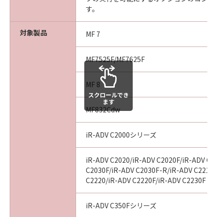
す。
６．サポートおよびアップデート
キヤノン、キヤノンのライセンサー、キヤノン
対象製品
MF 7
の子会社、それらの販売代理店および販売店
は、お客様による「許諾ソフトウェア」の使用
MF7525F/MF7625F
を支援すること、および「許諾ソフトウェア」
に対してアップデート、バグの修正あるいはサ
MF 8
ポートを行うことについて、いかなる責任も負
スクロールでき
うものではありません。
ます
MF832Cdw
７．保証の否認・免責
iR-ADV C2000シリーズ
(1)「許諾ソフトウェア」は、『現状有姿』の状
態で使用許諾されます。キヤノン、キヤノンの
ライセンサー、キヤノンの子会社、それらの販
iR-ADV C2020/iR-ADV C2020F/iR-ADV C2
売代理店および販売店は、「許諾ソフトウェ
C2030F/iR-ADV C2030F-R/iR-ADV C2218F
C2220/iR-ADV C2220F/iR-ADV C2230F
ア」に関して、商品性および特定の目的への適
合性の保証を含め、いかなる保証も、明示たる
と黙示たるとを問わず一切行わないものとしま
iR-ADV C350Fシリーズ