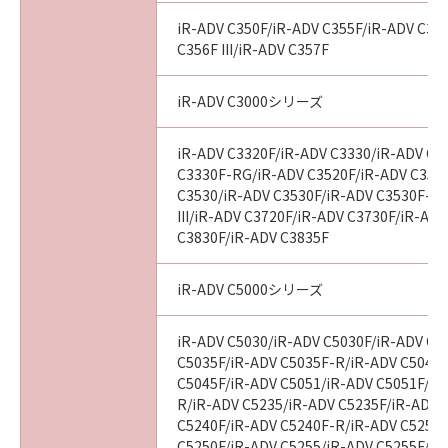
す。
(2)キヤノン、キヤノンのライセンサー、キヤノ
iR-ADV C350F/iR-ADV C355F/iR-ADV C356
ンの子会社、それらの販売代理店および販売店
C356F III/iR-ADV C357F
は、「許諾ソフトウェア」の使用または使用不
能から生ずるいかなる損害（逸失利益およびそ
iR-ADV C3000シリーズ
の他の派生的または付随的な損害を含むがこれ
らに限定されない全ての損害を言います。）に
iR-ADV C3320F/iR-ADV C3330/iR-ADV C3
ついて、適用法で認められる限り、一切の責任
C3330F-RG/iR-ADV C3520F/iR-ADV C3520F
を負わないものとします。たとえ、キヤノン、
C3530/iR-ADV C3530F/iR-ADV C3530F-R
キヤノンのライセンサー、キヤノンの子会社、
III/iR-ADV C3720F/iR-ADV C3730F/iR-AD
C3830F/iR-ADV C3835F
それらの販売代理店および販売店がかかる損害
の可能性について知らされていた場合でも同様
です。
iR-ADV C5000シリーズ
(3)キヤノン、キヤノンのライセンサー、キヤノ
ンの子会社、それらの販売代理店および販売店
iR-ADV C5030/iR-ADV C5030F/iR-ADV C5
は、「許諾ソフトウェア」または「許諾ソフト
C5035F/iR-ADV C5035F-R/iR-ADV C5045/
ウェア」の使用に起因または関連してお客様と
C5045F/iR-ADV C5051/iR-ADV C5051F/iR
R/iR-ADV C5235/iR-ADV C5235F/iR-ADV 
第三者との間に生じたいかなる紛争について
C5240F/iR-ADV C5240F-R/iR-ADV C5250/
も、一切責任を負わないものとします。
C5250F/iR-ADV C5255/iR-ADV C5255F/iR