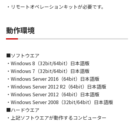
もしくは実行することのいずれも含むものとし
・リモートオペレーションキットが必要です。
ます。）することができます。
(2)お客様は、「許諾ソフトウェア」を、上記
(1)に基づいて使用するためのバックアップ目的
動作環境
で1部複製することができます。
(3)本契約書に明示的に定める場合を除き、キヤ
ノンおよびキヤノンのライセンサーのいかなる
知的財産権も、明示たると黙示たるとを問わ
■ソフトウエア
ず、本契約書によってお客様に譲渡あるいは許
・Windows 8（32bit/64bit）日本語版
諾されるものではありません。
・Windows 7（32bit/64bit）日本語版
・Windows Server 2016（64bit）日本語版
２．制限
・Windows Server 2012 R2（64bit）日本語版
(1)お客様は、再使用許諾、譲渡、販売、頒布、
リースまたは貸与その他の方法により、第三者
・Windows Server 2012（64bit）日本語版
に「許諾ソフトウェア」を使用させることはで
・Windows Server 2008（32bit/64bit）日本語版
きません。
■ハードウエア
(2)お客様は、「許諾ソフトウェア」の全部また
・上記ソフトウエアが動作するコンピューター
は一部を修正、改変、逆アセンブル、逆コンパ
イル、その他リバースエンジニアリング等する