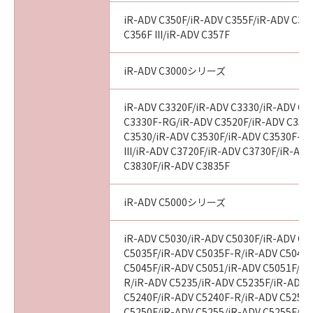
す。
(2)キヤノン、キヤノンのライセンサー、キヤノ
iR-ADV C350F/iR-ADV C355F/iR-ADV C356
ンの子会社、それらの販売代理店および販売店
C356F III/iR-ADV C357F
は、「許諾ソフトウェア」の使用または使用不
能から生ずるいかなる損害（逸失利益およびそ
iR-ADV C3000シリーズ
の他の派生的または付随的な損害を含むがこれ
らに限定されない全ての損害を言います。）に
iR-ADV C3320F/iR-ADV C3330/iR-ADV C3
ついて、適用法で認められる限り、一切の責任
C3330F-RG/iR-ADV C3520F/iR-ADV C3520F
を負わないものとします。たとえ、キヤノン、
C3530/iR-ADV C3530F/iR-ADV C3530F-R
キヤノンのライセンサー、キヤノンの子会社、
III/iR-ADV C3720F/iR-ADV C3730F/iR-AD
C3830F/iR-ADV C3835F
それらの販売代理店および販売店がかかる損害
の可能性について知らされていた場合でも同様
です。
iR-ADV C5000シリーズ
(3)キヤノン、キヤノンのライセンサー、キヤノ
ンの子会社、それらの販売代理店および販売店
iR-ADV C5030/iR-ADV C5030F/iR-ADV C5
は、「許諾ソフトウェア」または「許諾ソフト
C5035F/iR-ADV C5035F-R/iR-ADV C5045/
ウェア」の使用に起因または関連してお客様と
C5045F/iR-ADV C5051/iR-ADV C5051F/iR
R/iR-ADV C5235/iR-ADV C5235F/iR-ADV 
第三者との間に生じたいかなる紛争について
C5240F/iR-ADV C5240F-R/iR-ADV C5250/
も、一切責任を負わないものとします。
C5250F/iR-ADV C5255/iR-ADV C5255F/iR