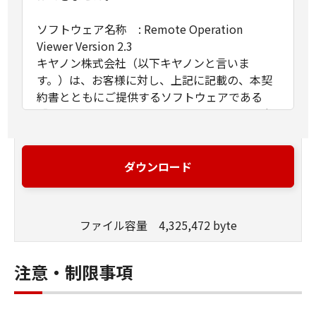
ソフトウェア名称 : Remote Operation
Viewer Version 2.3
キヤノン株式会社（以下キヤノンと言いま
す。）は、お客様に対し、上記に記載の、本契
約書とともにご提供するソフトウェアである
「Remote Operation Viewer Version 2.3」（以
下「許諾ソフトウェア」と言います。）の非独
占的使用権を下記条項に基づき許諾し、お客様
も下記条項にご同意いただくものとします。
ダウンロード
１．許諾
(1)お客様は、「許諾ソフトウェア」を、自らの
ファイル容量 4,325,472 byte
業務処理に必要な範囲において、複数のコンピ
ューターで使用（本契約書においては、「許諾
ソフトウェア」をコンピューターの記憶媒体上
注意・制限事項
にインストールすること、またはコンピュータ
ーにおいて表示すること、アクセスすること、