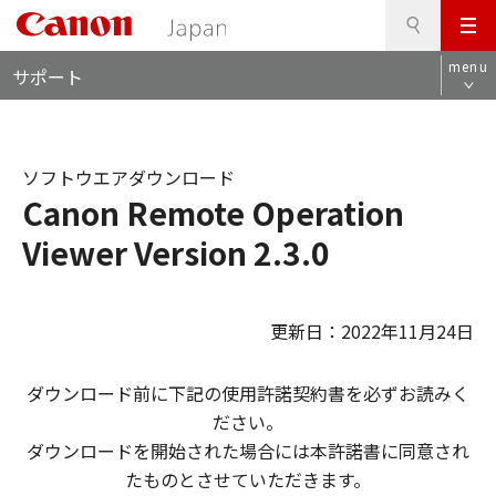
検
このページの本文へ
メ
索
ロ
ニ
menu
サポート
ー
ュ
カ
ー
ル
ナ
ソフトウエアダウンロード
ビ
Canon Remote Operation
Viewer Version 2.3.0
更新日：2022年11月24日
ダウンロード前に下記の使用許諾契約書を必ずお読みく
ださい。
ダウンロードを開始された場合には本許諾書に同意され
たものとさせていただきます。