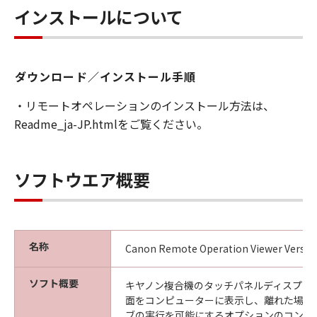
ことはできません。また第三者にこのような行
インストールについて
為をさせてはなりません。
３．著作権表示
お客様は、「許諾ソフトウェア」に含まれるキ
ダウンロード／インストール手順
ヤノンまたはキヤノンのライセンサーの著作権
・リモートオペレーションのインストール方法は、
表示を変更し、除去しもしくは削除してはなり
Readme_ja-JP.htmlをご覧ください。
ません。
４．所有権
ソフトウエア概要
「許諾ソフトウェア」にかかる権原および所有
権は、その内容によりキヤノンまたはキヤノン
のライセンサーに帰属します。
５．輸出
名称
Canon Remote Operation Viewer Version
お客様は、日本国政府または関連する外国政府
より必要な許可等を得ることなしに、「許諾ソ
ソフト概要
キヤノン複合機のタッチパネルディスプレ
フトウェア」の全部または一部を、直接または
面をコンピューターに表示し、離れた場所
間接に輸出してはなりません。
ブの実行を可能にするオプションのコント