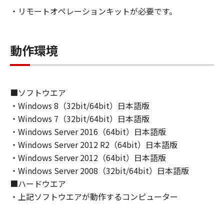
もしくは実行することのいずれも含むものとし
・リモートオペレーションキットが必要です。
ます。）することができます。
(2)お客様は、「許諾ソフトウェア」を、上記
(1)に基づいて使用するためのバックアップ目的
動作環境
で1部複製することができます。
(3)本契約書に明示的に定める場合を除き、キヤ
ノンおよびキヤノンのライセンサーのいかなる
知的財産権も、明示たると黙示たるとを問わ
■ソフトウエア
ず、本契約書によってお客様に譲渡あるいは許
・Windows 8（32bit/64bit）日本語版
諾されるものではありません。
・Windows 7（32bit/64bit）日本語版
・Windows Server 2016（64bit）日本語版
２．制限
・Windows Server 2012 R2（64bit）日本語版
(1)お客様は、再使用許諾、譲渡、販売、頒布、
リースまたは貸与その他の方法により、第三者
・Windows Server 2012（64bit）日本語版
に「許諾ソフトウェア」を使用させることはで
・Windows Server 2008（32bit/64bit）日本語版
きません。
■ハードウエア
(2)お客様は、「許諾ソフトウェア」の全部また
・上記ソフトウエアが動作するコンピューター
は一部を修正、改変、逆アセンブル、逆コンパ
イル、その他リバースエンジニアリング等する