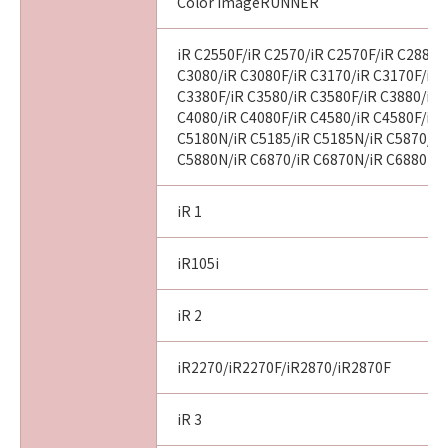
Color imageRUNNER
iR C2550F/iR C2570/iR C2570F/iR C2880/
C3080/iR C3080F/iR C3170/iR C3170F/iR 
C3380F/iR C3580/iR C3580F/iR C3880/iR 
C4080/iR C4080F/iR C4580/iR C4580F/iR 
C5180N/iR C5185/iR C5185N/iR C5870/iR
C5880N/iR C6870/iR C6870N/iR C6880N
iR 1
iR105i
iR 2
iR2270/iR2270F/iR2870/iR2870F
iR 3