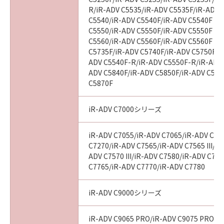
R/iR-ADV C5535/iR-ADV C5535F/iR-ADV C
８．契約期間
C5540/iR-ADV C5540F/iR-ADV C5540F III
(1)本契約書は、お客様が『同意』を示す下記の
C5550/iR-ADV C5550F/iR-ADV C5550F III
ボタンをクリックした時点で発効し、下記(2)ま
C5560/iR-ADV C5560F/iR-ADV C5560F III
たは(3)により終了されるまで有効に存続しま
C5735F/iR-ADV C5740F/iR-ADV C5750F/i
ADV C5540F-R/iR-ADV C5550F-R/iR-ADV 
す。
ADV C5840F/iR-ADV C5850F/iR-ADV C586
(2)お客様は、「許諾ソフトウェア」およびその
C5870F
複製物のすべてをアンインストール、廃棄およ
び消去することにより、本契約書を終了させる
iR-ADV C7000シリーズ
ことができます。
(3)お客様が本契約書のいずれかの条項に違反し
iR-ADV C7055/iR-ADV C7065/iR-ADV C72
た場合、本契約書は直ちに終了します。
C7270/iR-ADV C7565/iR-ADV C7565 III/iR
(4)お客様は、上記(3)による本契約書の終了後
ADV C7570 III/iR-ADV C7580/iR-ADV C7580
直ちに、「許諾ソフトウェア」およびその複製
C7765/iR-ADV C7770/iR-ADV C7780
物のすべてをアンインストール、廃棄および消
去するものとします。
iR-ADV C9000シリーズ
９．U.S. GOVERNMENT RESTRICTED RIGHTS
iR-ADV C9065 PRO/iR-ADV C9075 PRO/i
NOTICE: