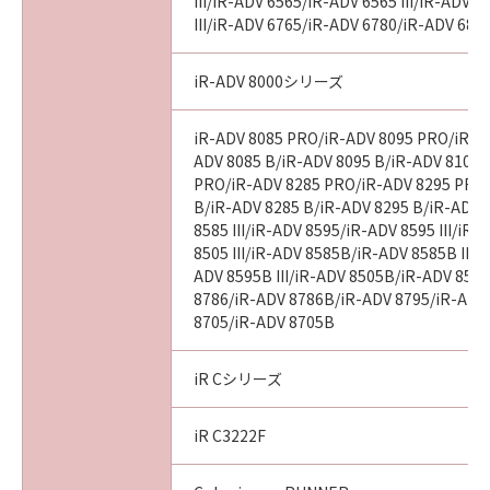
意味し、指し示すものとします。
III/iR-ADV 6565/iR-ADV 6565 III/iR-ADV 
III/iR-ADV 6765/iR-ADV 6780/iR-ADV 686
１０．分離可能性
本契約書のいずれかの条項またはその一部が法
iR-ADV 8000シリーズ
律により無効となった場合でも、本契約書のそ
れ以外の条項は完全に有効に存続するものとし
iR-ADV 8085 PRO/iR-ADV 8095 PRO/iR-A
ます。
ADV 8085 B/iR-ADV 8095 B/iR-ADV 8105 
PRO/iR-ADV 8285 PRO/iR-ADV 8295 PRO
B/iR-ADV 8285 B/iR-ADV 8295 B/iR-ADV 
以上
8585 III/iR-ADV 8595/iR-ADV 8595 III/iR
8505 III/iR-ADV 8585B/iR-ADV 8585B III/
キヤノン株式会社
ADV 8595B III/iR-ADV 8505B/iR-ADV 8505
8786/iR-ADV 8786B/iR-ADV 8795/iR-ADV
I010G017717
8705/iR-ADV 8705B
iR Cシリーズ
iR C3222F