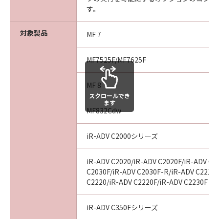
す。
６．サポートおよびアップデート
キヤノン、キヤノンのライセンサー、キヤノン
対象製品
MF 7
の子会社、それらの販売代理店および販売店
は、お客様による「許諾ソフトウェア」の使用
MF7525F/MF7625F
を支援すること、および「許諾ソフトウェア」
に対してアップデート、バグの修正あるいはサ
MF 8
ポートを行うことについて、いかなる責任も負
スクロールでき
うものではありません。
ます
MF832Cdw
７．保証の否認・免責
iR-ADV C2000シリーズ
(1)「許諾ソフトウェア」は、『現状有姿』の状
態で使用許諾されます。キヤノン、キヤノンの
ライセンサー、キヤノンの子会社、それらの販
iR-ADV C2020/iR-ADV C2020F/iR-ADV C2
売代理店および販売店は、「許諾ソフトウェ
C2030F/iR-ADV C2030F-R/iR-ADV C2218F
C2220/iR-ADV C2220F/iR-ADV C2230F
ア」に関して、商品性および特定の目的への適
合性の保証を含め、いかなる保証も、明示たる
と黙示たるとを問わず一切行わないものとしま
iR-ADV C350Fシリーズ