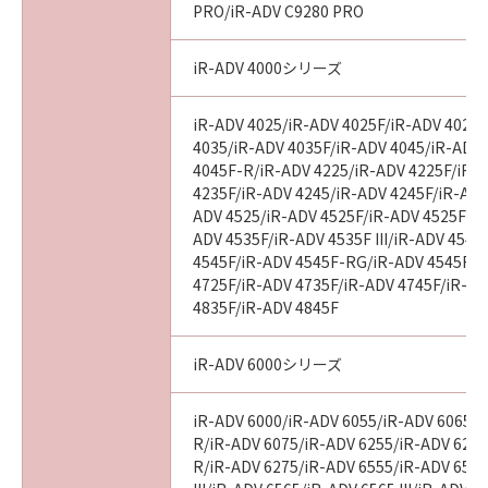
PRO/iR-ADV C9280 PRO
“米国政府エンドユーザー”とは、米国政府の機
関また団体を意味します。もしお客様が米国政
iR-ADV 4000シリーズ
府エンドユーザーである場合、以下の規定が適
用されます：The Software is a “commercial
item,” as that term is defined at 48 C.F.R.
iR-ADV 4025/iR-ADV 4025F/iR-ADV 4025
2.101 (Oct 1995), consisting of “commercial
4035/iR-ADV 4035F/iR-ADV 4045/iR-ADV
4045F-R/iR-ADV 4225/iR-ADV 4225F/iR-
computer software” and “commercial
4235F/iR-ADV 4245/iR-ADV 4245F/iR-ADV
computer software documentation,” as such
ADV 4525/iR-ADV 4525F/iR-ADV 4525F III
terms are used in 48 C.F.R. 12.212 (Sept 1995).
ADV 4535F/iR-ADV 4535F III/iR-ADV 4545
Consistent with 48 C.F.R. 12.212 and 48 C.F.R.
4545F/iR-ADV 4545F-RG/iR-ADV 4545F II
227.7202-1 through 227.7202-4 (June 1995),
4725F/iR-ADV 4735F/iR-ADV 4745F/iR-AD
all U.S. Government End Users shall acquire
4835F/iR-ADV 4845F
the Software with only those rights set forth
herein. Manufacturer is Canon Inc./30-2,
iR-ADV 6000シリーズ
Shimomaruko 3-chome, Ohta-ku, Tokyo 146-
8501, Japan.
iR-ADV 6000/iR-ADV 6055/iR-ADV 6065/i
本条項中で使用される"the SOFTWARE"とは、
R/iR-ADV 6075/iR-ADV 6255/iR-ADV 6265
本契約書中で定義される「本ソフトウェア」を
R/iR-ADV 6275/iR-ADV 6555/iR-ADV 6560