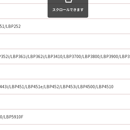
の責任を負いません。ただし、お客様とキヤノンとの間の本契
スクロールできます
、キヤノンの子会社、それらの販売代理店または販売店並びに
行為に起因して「許諾ソフトウェア」に関しお客様に生じた損
51/LBP252
らの販売代理店および販売店、並びにキヤノンのライセンサー
の間に生じるいかなる紛争についても、一切責任を負わないも
P352i/LBP361i/LBP362i/LBP3410/LBP3700/LBP3800/LBP3900/LBP
らの販売代理店および販売店、並びにキヤノンのライセンサー
トウェア」の使用の支援、並びに「許諾ソフトウェア」に対す
任を負うものでもありません。
443i/LBP451/LBP451e/LBP452/LBP453i/LBP4500/LBP4510
の政府より必要な認可等を得ることなしに、「許諾ソフトウェ
提供される同意を示すボタンをクリックし、または「許諾ソフ
0/LBP5910F
終了されるまで有効に存続します。