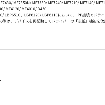
F7430/ MF7350N/ MF7330/ MF7240/ MF7210/ MF7140/ MF71
くはこれらに関連して生じるお客様と第三者との間の紛争また
0/ MF4120/ MF4010/ D450
LBP654C/ LBP651C、LBP612C/ LBP611Cにおいて、
許諾ソフトウェア」を合理的な範囲において複製することがで
の際は、デバイスを再起動してドライバーの「表紙」機能を使
ア」に含まれているすべての著作権表示を含めた形で複製を行
、お客様は、「許諾ソフトウェア」の全部または一部を修正、
他のプログラミング言語へ変換することはできません。また、
、お客様は、「許諾ソフトウェア」を再使用許諾、譲渡、販売
ることはできません。また、第三者にこのような行為をさせて
、各種法令等に違反する行為または公序良俗に反する行為のた
ー
てはなりません。
、アダルトコンテンツ、暴力団関係等と関連する目的で利用す
て
ん。