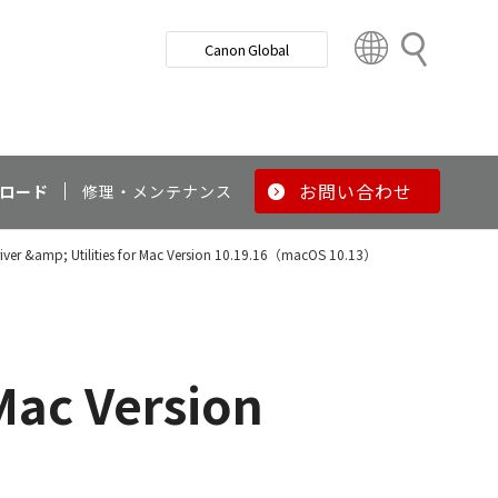
検
Canon Global
索
C
o
u
n
t
r
お問い合わせ
ロード
修理・メンテナンス
y
&
Driver &amp; Utilities for Mac Version 10.19.16（macOS 10.13）
R
e
g
i
o
 Mac Version
n