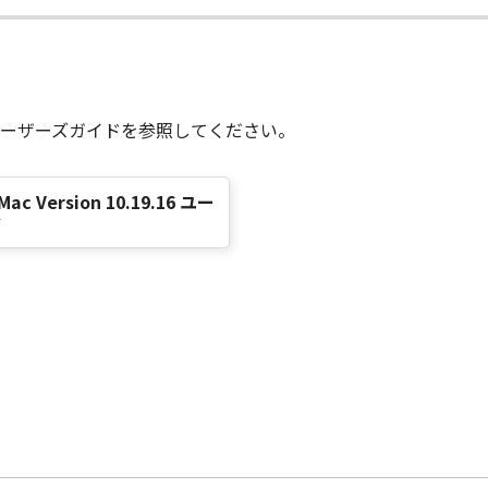
関するキヤノンまたはキヤノンのライセンサーの著作権、肖像
ることはできません。また、第三者にこのような行為をさせて
全部または一部を自らまたは第三者のために商標、商号、サー
できません。また、第三者にこのような行為をさせてはなりま
ーザーズガイドを参照してください。
、キヤノン、キヤノンの子会社、もしくはキヤノンのライセン
r Mac Version 10.19.16 ユー
ンが不適切と判断する目的で利用することはできません。また
ド
ウェア」を使用してインターネットを通じてキヤノンまたはキヤ
境に適合した情報・データのお客様への提供のために、「ソフ
号、「許諾ソフトウェア」の種類、言語の設定情報、インクま
にOS・ブラウザーの種類等の情報を送信する場合があること
および、(2)キヤノン、キヤノンの子会社、それらの販売代
発や品質・サービスの向上のために分析し、利用する場合があ