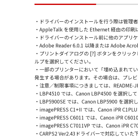
(3)
お客様は、「印刷物」（以下に定義
たはキヤノンのライセンサーの著作
・ドライバーのインストールを行う際は管理者
２．使用許諾
・AppleTalk を使用した Ethernet 経
(1)- 1.
・ドライバーのインストール前に他のアプリケ
お客様は、「ソフトウェア」を、お
・Adobe Reader 6.0.1 以降または Adob
装置上にインストールすること、ま
・プリントダイアログの [?] ボタンをクリッ
とのいずれも含むものとします。）
(1)- 2.
ルプを選択してください。
お客様は、 「更新データ」を、お
・一部のプリンターにおいて「埋め込まれていな
ューターまたは「プリンター」の固
発生する場合があります。その場合は、プレビュー
ること、アクセスすること、読み出
・注意／制限事項につきましては、README-JP
(1)- 3.
・LBP4510 では、Canon LBP4500 を選択
お客様は、「コンテンツデータ」を
・LBP5900SE では、Canon LBP5900 を
固定記憶装置上に保存すること、ま
・imagePRESS C1+II では、Canon iPR 
「コンテンツデータ」を頒布、再許
・imagePRESS C6011 では、Canon iPR 
刷し、印刷されたそれらのもの（以
・imagePRESS C7011VP では、Canon iP
し、複製させ、頒布することができ
・CARPS2 Ver2.43ドライバーで対応して
ことはできません。キヤノンは、お