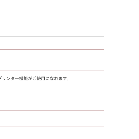
ノンの子会社、それらの販売代理店お
定の目的への適合性または「許諾ソフ
は、お客様が「許諾ソフトウェア」を
自身の裁量とリスクで「許諾ソフトウ
については、お客様のみが全責任を負
は、本契約に基づくそれらの債務不履
、プリンター機能がご使用になれます。
的または付随的な損害を含むがこれら
許諾ソフトウェア」の動作が実質的に
びにキヤノンのライセンサーのすべて
決するための対応策の提示、対応策の
社、それらの販売代理店または販売店
て許諾されていない方法による使用が