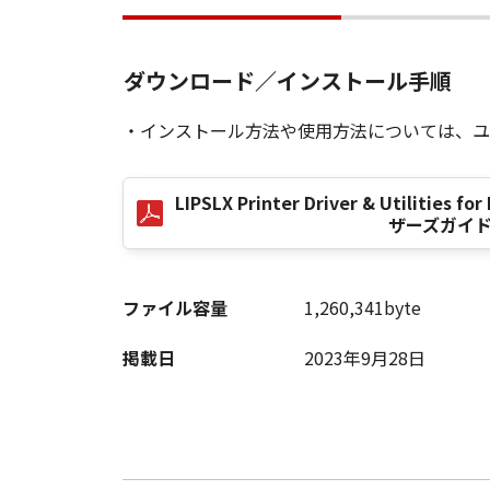
お客様は、「コンテンツデータ」に
法で「コンテンツデータ」を利用す
(8)
ダウンロード／インストール手順
お客様は、「コンテンツデータ」の
し、登記し、または登録することは
・インストール方法や使用方法については、ユ
(9)
お客様は、「コンテンツデータ」を
LIPSLX Printer Driver & Utilities fo
利用すること、またはその他キヤノ
ザーズガイ
なりません。
３．情報送信および利用の承諾
お客様は、(1)お客様が「ソフト
ファイル容量
1,260,341byte
クセスした場合に、お客様の使用環
リンター」の名称およびシリアル番
掲載日
2023年9月28日
状態に関する情報、地域情報、並び
客様の個人情報は含まれません。）、
されたこれらの情報を今後の製品開
のとします。
４．保証の否認および免責