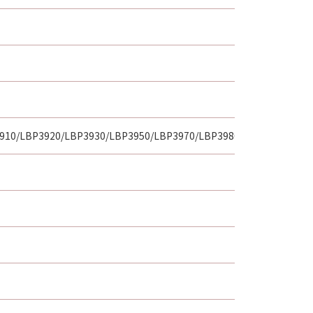
約が消費者契約法に定める消費者契約
キヤノンのライセンサーの故意または
害については、本項は適用されないも
は、「許諾ソフトウェア」の使用に起
のとします。
3910/LBP3920/LBP3930/LBP3950/LBP3970/LBP3980
は、「許諾ソフトウェア」のメンテナ
るアップデート、バグの修正またはサ
ア」の全部または一部を、直接または
トウェア」をインストールした時点で