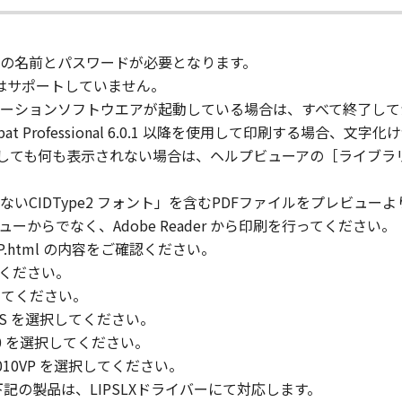
します。）その他「許諾ソフトウェア」の複製物を含む「許諾
権表示を変更、除去または削除してはなりません。
の名前とパスワードが必要となります。
由の印刷はサポートしていません。
ーションソフトウエアが起動している場合は、すべて終了して
客様のコンピューターにおいて使用（「使用」とは、「ソフト
e Acrobat Professional 6.0.1 以降を使用して印刷する場
たはコンピューターにおいて表示すること、アクセスすること
クしても何も表示されない場合は、ヘルプビューアの［ライブラリ
することができます。
客様のコンピューターおよび「プリンター」において使用（「使
いCIDType2 フォント」を含むPDFファイルをプレビュ
定記憶装置上にインストールすること、並びにコンピューター
からでなく、Adobe Reader から印刷を行ってください。
すこと、もしくは実行することのいずれも含むものとします。
.html の内容をご確認ください。
してください。
、お客様のコンピューターにおいて使用（「使用」とは、「コ
選択してください。
たはコンピューターにおいて表示することをいいます。）し、
C1PLUS を選択してください。
諾、レンタル、販売または譲渡することはできません。お客様
C6010 を選択してください。
下、「印刷物」といいます。）を、お客様自身による非商業的
R C7010VP を選択してください。
ます。お客様は、「印刷物」を商業的目的のために使用し、使
いた下記の製品は、LIPSLXドライバーにて対応します。
客様による「印刷物」の使用および利用につき一切の責任を負