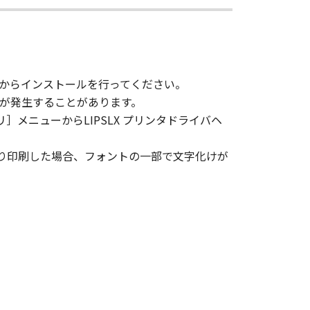
ソフトウェア」に含まれるキヤノンま
からインストールを行ってください。
ウェア」をコンピューターの固定記憶
合、文字化けが発生することがあります。
、読み出すこと、もしくは実行するこ
］メニューからLIPSLX プリンタドライバヘ
用」とは、「更新データ」をコンピ
ーより印刷した場合、フォントの一部で文字化けが
または「プリンター」において表示す
）することができます。
ンテンツデータ」をコンピューターの
複製することができます。お客様は、
は、「コンテンツデータ」を媒体に印
目的のために使用し、使用させ、複製
用させ、複製し、複製させ、頒布する
わず、また、本項に基づくお客様によ