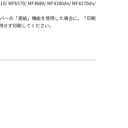
10/ MF6570/ MF4680/ MF4380dn/ MF4370dn/
は訴訟につき一切責任を負わないもの
IPP接続でドライバーの「表紙」機能を使用した場合に、「印刷
きます。但し、お客様は、かかるバッ
用せず印刷してください。
うものとします。
改変、リバース・エンジニアリング、
第三者にこのような行為をさせてはな
、頒布、賃貸、リースもしくは貸与す
はなりません。
めに利用することはできません。ま
ることはできません。また、第三者に