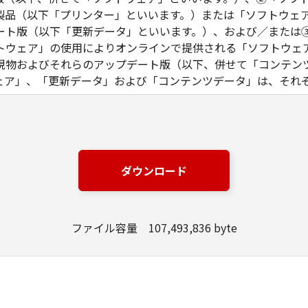
製品（以下「プリンター」といいます。）または「ソフトウェ
ート版（以下「更新データ」といいます。）、および／または
トウェア」の使用によりオンラインで提供される「ソフトウェ
現物およびそれらのアップデート版（以下、併せて「コンテン
ェア」、「更新データ」および「コンテンツデータ」は、それ
る同意を示すボタンをクリックし、もしくは「許諾ソフトウェ
り、本契約の条項に同意されたものとします。本契約の条項に
。
本契約の各条項が適用されない第三者のライブラリ、ソフトウ
ダウンロード
れる場合があります。かかる「第三者ソフトウェア」の使用条
料、または「許諾ソフトウェア」内に記載されていますのでご
ファイル容量 107,493,836 byte
権を含む一切の権利は、キヤノンまたはキヤノンのライセンサ
、キヤノンおよびキヤノンのライセンサーのいかなる知的財産
ものではありません。