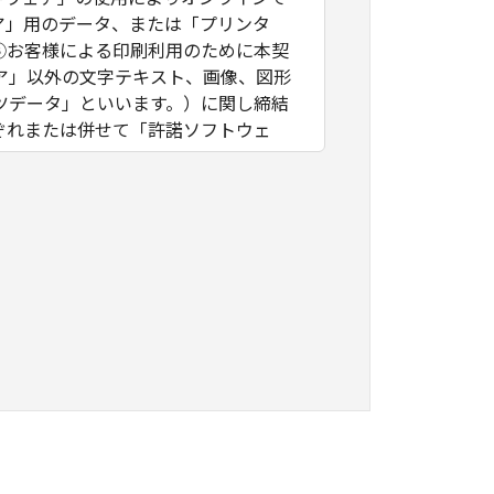
ア」用のデータ、または「プリンタ
③お客様による印刷利用のために本契
ア」以外の文字テキスト、画像、図形
ツデータ」といいます。）に関し締結
ぞれまたは併せて「許諾ソフトウェ
ア」をインストールし、または「許諾
同意されない場合は、「許諾ソフトウ
ェア、モジュール等（以下「第三者ソ
件は、本契約の末尾、「許諾ソフトウ
確認ください。
ーに帰属します。
権も、明示たると黙示たるとを問わ