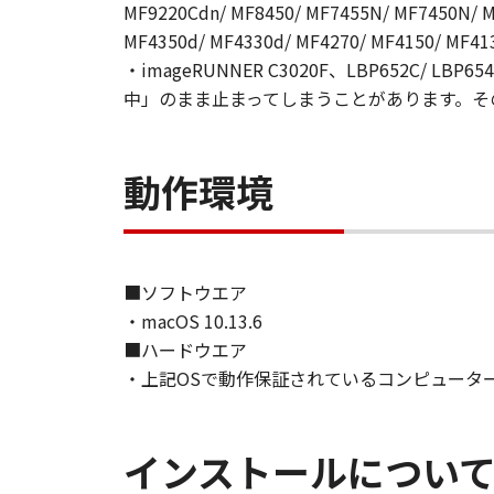
MF9220Cdn/ MF8450/ MF7455N/ MF7450N/ M
る「印刷物」の使用および利用もし
MF4350d/ MF4330d/ MF4270/ MF4150/ MF413
とします。
(2)
・imageRUNNER C3020F、LBP652C/ 
お客様は、バックアップの目的で「
中」のまま止まってしまうことがあります。そ
クアップコピーに「許諾ソフトウェ
(3)
本契約に明示的に定める場合を除き
動作環境
逆コンパイル、逆アセンブルまたは
りません。
(4)
本契約に明示的に定める場合を除き
■ソフトウエア
ること、または複製もしくは翻訳す
・macOS 10.13.6
(5)
■ハードウエア
お客様は、「許諾ソフトウェア」を
・上記OSで動作保証されているコンピュータ
た、第三者にこのような行為をさせ
(6)
お客様は、「コンテンツデータ」を
インストールについ
このような行為をさせてはなりませ
(7)