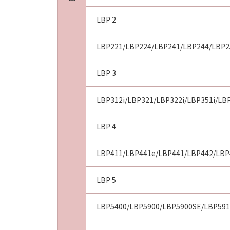
原因で当該問題が生じた場合、前記
に該当する場合であって、キヤノン
LBP 2
重過失による債務不履行または不法
のとします。
LBP221/LBP224/LBP241/LBP244/LBP2
(5)
キヤノン、キヤノンの子会社、それ
LBP 3
因または関連してお客様と第三者と
５．サポートおよびアップデート
LBP312i/LBP321/LBP322i/LBP351i/LB
キヤノン、キヤノンの子会社、それ
ンスおよびお客様による「許諾ソフ
LBP 4
ポートの提供について、いかなる責
６．輸出
LBP411/LBP441e/LBP441/LBP442/LBP
お客様は、日本国政府または該当国
間接に輸出してはなりません。
７．契約期間
LBP 5
(1)
本契約は、お客様が本契約とともに
LBP5400/LBP5900/LBP5900SE/LBP591
発効し、下記(2)または(3)により
(2)