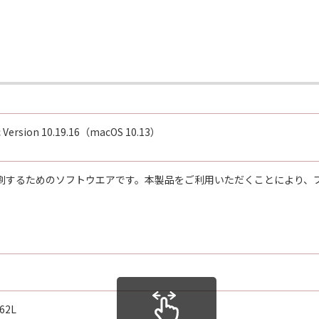
ま（AS-IS）』の状態で使用許諾されます。キヤノン、キヤ
センサーは、「許諾ソフトウェア」に関して、商品性および特
、いかなる保証もしません。
らの販売代理店および販売店、並びにキヤノンのライセンサー
行為について、一切の責任を明確に否認します。お客様は、ご
ア」を使用することから生じた、機器の損傷またはデータ損失
Mac Version 10.19.16（macOS 10.13）
らの販売代理店および販売店、並びにキヤノンのライセンサー
境から印刷するためのソフトウエアです。本製品をご利用いただくことにより
害が生じた場合、いかなる損害(逸失利益およびその他の派生
。) についても、一切の責任を負わないものとします。
消費者契約法に定める消費者契約に該当する場合であって、「
ノン、キヤノンの子会社、それらの販売代理店または販売店並
、前項の規定にかかわらず、当該不一致により生じた問題を解
修正版の作成および提供のみです。キヤノン、キヤノンの子会
62L
お客様による「許諾ソフトウェア」の誤用または本契約におい