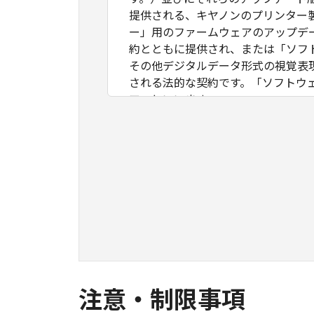
提供される、キヤノンのプリンター
ー」用のファームウェアのアップデ
約とともに提供され、または「ソフ
その他デジタルデータ形式の視覚表
される法的な契約です。「ソフトウ
ア」といいます。
お客様は、本契約とともに提供され
ソフトウェア」を使用することによ
ェア」を使用することはできません
なお、「許諾ソフトウェア」には、
フトウェア」といいます。）が含ま
ェア」に関連するマニュアル等の資
１．権利の留保
(1)
「許諾ソフトウェア」に関する著作
(2)
本契約に明示的に定める場合を除き
注意・制限事項
ず、お客様に譲渡または許諾される