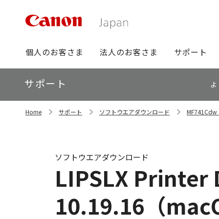
グ
個人のお客さま
法人のお客さま
サポート
ロ
ー
ロ
サポート
バ
よ
ー
ル
カ
ナ
サ
ル
Home
サポート
ソフトウエアダウンロード
MF741C
イ
ビ
ナ
ト
ビ
内
の
現
ソフトウエアダウンロード
在
LIPSLX Printer D
位
置
10.19.16（mac