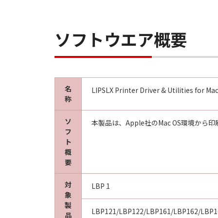
(1)
「許諾ソフトウェア」は、『現状のま
よび販売店、並びにキヤノンのライ
ソフトウエア概要
トウェア」に欠陥がないことを含め
(2)
キヤノン、キヤノンの子会社、それ
使用した結果として生ずるあらゆる
ェア」を使用し、「許諾ソフトウェ
名
LIPSLX Printer Driver & Utilities for 
います。
称
(3)
キヤノン、キヤノンの子会社、それ
ソ
本製品は、Apple社のMac OS環
行または不法行為によりお客様に損
フ
ト
に限定されない全ての損害をいいます
概
(4)
要
お客様とキヤノンとの間の本契約が
仕様に不一致の場合についてのキヤ
対
LBP 1
の責任およびお客様の唯一の救済は
象
実施または「許諾ソフトウェア」の
製
LBP121/LBP122/LBP161/LBP162/LBP1
並びにキヤノンのライセンサーは、
品