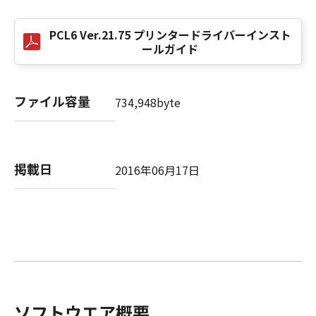
This Agreement is effective upon your
acceptance hereof by clicking the button
indicating your acceptance as stated below or
PCL6 Ver.21.75 プリンタードライバーインスト
ールガイド
installing the SOFTWARE and remains in
effect until terminated. You may terminate
this Agreement by destroying the SOFTWARE
ファイル容量
including any and all copies thereof.
734,948byte
This Agreement shall also terminate if you fail
to comply with any terms hereof. Upon
termination of this Agreement, in addition to
掲載日
Canon enforcing its respective legal rights,
2016年06月17日
you must then promptly destroy the
SOFTWARE including any and all copies
thereof. Notwithstanding the foregoing,
Sections 4, and 7 through 11 shall survive any
termination of this Agreement.
9. U.S. GOVERNMENT RESTRICTED RIGHTS
NOTICE
A "US Government End User" shall mean any
ソフトウエア概要