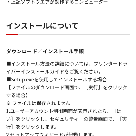
・上記ソフトウエアが動作するコンピューター
YOUR REQUIREMENTS OR THAT THE
OPERATION OF THE SOFTWARE WILL BE
UNINTERRUPTED OR ERROR FREE.
インストールについて
[NO LIABILITY FOR DAMAGES] IN NO EVENT
SHALL EITHER CANON, CANON'S
SUBSIDIARIES OR AFFILIATES, THEIR
DISTRIBUTORS DEALERS OR CANON'S
ダウンロード／インストール手順
LICENSORS BE LIABLE FOR ANY DAMAGES
WHATSOEVER (INCLUDING WITHOUT
■インストール方法の詳細については、プリンタードラ
LIMITATION, LOSS OF BUSINESS PROFITS,
イバーインストールガイドをご覧ください。
LOSS OF BUSINESS INFORMATION, LOSS OF
■Setup.exeを使用してインストールする場合
BUSINESS INTERRUPTION OR OTHER
【ファイルのダウンロード画面で、［実行］をクリック
COMPENSATORY, INCIDENTAL OR
する場合】
CONSEQUENTIAL DAMAGES) ARISING OUT OF
※ ファイルは保存されません。
THE SOFTWARE, USE THEREOF OR INABILITY
1.ユーザーアカウント制御画面が表示されたら、［は
TO USE THE SOFTWARE EVEN IF EITHER
い］をクリックし、セキュリティーの警告画面で、［実
CANON, CANON'S SUBSIDIARIES OR
行］をクリックします。
AFFILIATES, THEIR DISTRIBUTORS, DEALERS
OR CANON'S LICENSORS HAVE BEEN ADVISED
2.セットアップウィザードが起動します。