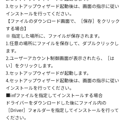
OF THE POSSIBILITY OF SUCH DAMAGES.
3.セットアップウィザード起動後は、画面の指示に従い
SOME STATES OR LEGAL JURISDICTIONS DO
インストールを行ってください。
NOT ALLOW THE LIMITATION OR EXCLUSION
【ファイルのダウンロード画面で、［保存］をクリック
OF LIABILITY FOR INCIDENTAL OR
する場合】
CONSEQUENTIAL DAMAGES, OR PERSONAL
※ 指定した場所に、ファイルが保存されます。
INJURY OR DEATH RESULTING FROM
1.任意の場所にファイルを保存して、ダブルクリックし
NEGLIGENCE ON THE PART OF THE SELLER,
ます。
SO THE ABOVE LIMITATION OR EXCLUSION
2.ユーザーアカウント制御画面が表示されたら、［は
MAY NOT APPLY TO YOU.
い］をクリックします。
[RELEASE OF LIABILITY] TO THE FULL
3.セットアップウィザードが起動します。
EXTENT PERMITTED BY APPLICABLE LAW,
4.セットアップウィザード起動後は、画面の指示に従い
YOU HEREBY RELEASE CANON, CANON'S
SUBSIDIARIES AND AFFILIATES, THEIR
インストールを行ってください。
DISTRIBUTORS, DEALERS AND CANON'S
■infファイルを指定してインストールする場合
LICENSORS FROM ANY AND ALL LIABILITY
ドライバーをダウンロードした後にファイル内の
ARISING FROM OR RELATED TO ALL CLAIMS
［Driver］フォルダーを指定してインストールを行って
CONCERNING THE SOFTWARE OR ITS USE.
ください。
8. TERM