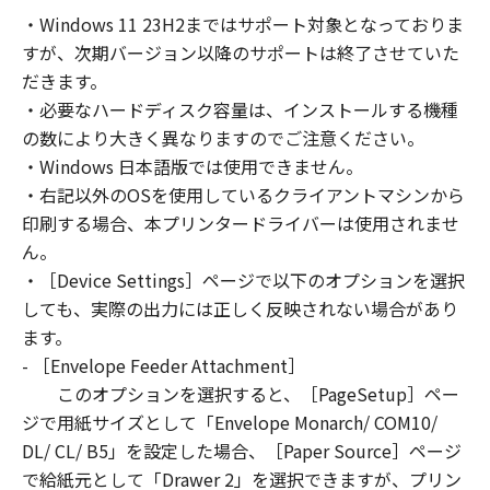
computers connected to your Designated
・Windows 11 23H2まではサポート対象となっておりま
Computer to use the SOFTWARE, provided
すが、次期バージョン以降のサポートは終了させていた
that you must assure that all such users shall
abide by the terms of this Agreement and
だきます。
shall be subject to restrictions and
・必要なハードディスク容量は、インストールする機種
obligations borne by you hereunder.
の数により大きく異なりますのでご注意ください。
You may make one copy of the SOFTWARE
・Windows 日本語版では使用できません。
solely for a back-up purpose.
・右記以外のOSを使用しているクライアントマシンから
2. RESTRICTIONS
印刷する場合、本プリンタードライバーは使用されませ
You shall not use the SOFTWARE except as
ん。
expressly granted or permitted herein, and
・［Device Settings］ページで以下のオプションを選択
shall not assign, sublicense, sell, rent, lease,
しても、実際の出力には正しく反映されない場合があり
loan, convey or transfer to any third party the
ます。
SOFTWARE. You shall not alter, translate or
- ［Envelope Feeder Attachment］
convert to another programming language,
このオプションを選択すると、［PageSetup］ペー
modify, disassemble, decompile or otherwise
reverse engineer the SOFTWARE and you shall
ジで用紙サイズとして「Envelope Monarch/ COM10/
not have any third party to do so.
DL/ CL/ B5」を設定した場合、［Paper Source］ページ
3. COPYRIGHT NOTICE
で給紙元として「Drawer 2」を選択できますが、プリン