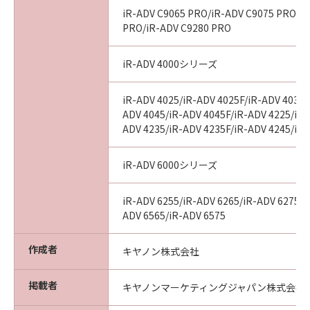
AGREEMENTS, VERBAL OR WRITTEN, AND
iR-ADV C9065 PRO/iR-ADV C9075 PRO/i
ANY OTHER COMMUNICATIONS BETWEEN
PRO/iR-ADV C9280 PRO
YOU AND CANON RELATING TO THE
SUBJECT MATTER HEREOF. NO AMENDMENT
iR-ADV 4000シリーズ
TO THIS AGREEMENT SHALL BE EFFECTIVE
UNLESS SIGNED BY A DULY AUTHORISED
REPRESENTATIVE OF CANON.
iR-ADV 4025/iR-ADV 4025F/iR-ADV 4035/
ADV 4045/iR-ADV 4045F/iR-ADV 4225/iR-
Should you have any questions concerning
ADV 4235/iR-ADV 4235F/iR-ADV 4245/iR
this Agreement, or if you desire to contact
Canon for any reason, please write to Canon's
iR-ADV 6000シリーズ
sales subsidiary or distributor/dealer, serving
the country where you obtained the
Products.
iR-ADV 6255/iR-ADV 6265/iR-ADV 6275/i
ADV 6565/iR-ADV 6575
No.027448
作成者
キヤノン株式会社
掲載者
キヤノンマーケティングジャパン株式会社