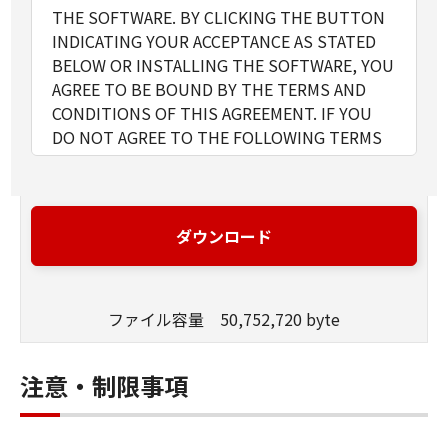
THE SOFTWARE. BY CLICKING THE BUTTON
INDICATING YOUR ACCEPTANCE AS STATED
BELOW OR INSTALLING THE SOFTWARE, YOU
AGREE TO BE BOUND BY THE TERMS AND
CONDITIONS OF THIS AGREEMENT. IF YOU
DO NOT AGREE TO THE FOLLOWING TERMS
AND CONDITIONS OF THIS AGREEMENT, DO
NOT USE THE SOFTWARE.
1. GRANT OF LICENSE
Canon grants you a personal, limited and non-
ダウンロード
exclusive license to use ("use" as used herein
shall include storing, loading, installing,
accessing, executing or displaying) the
ファイル容量 50,752,720 byte
SOFTWARE solely for the use with Products
only on computers directly or via network
connected to the Products (the "Designated
注意・制限事項
Computer").
You may allow other users of other