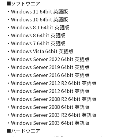
THE ENTIRE RISK AS TO THE QUALITY AND
■ソフトウエア
PERFORMANCE OF THE SOFTWARE IS WITH
・Windows 11 64bit 英語版
YOU. SHOULD THE SOFTWARE PROVE
・Windows 10 64bit 英語版
DEFECTIVE, YOU ASSUME THE ENTIRE COST
・Windows 8.1 64bit 英語版
OF ALL NECESSARY SERVICING, REPAIR OR
・Windows 8 64bit 英語版
CORRECTION. SOME STATES OR LEGAL
・Windows 7 64bit 英語版
JURISDICTIONS DO NOT ALLOW THE
・Windows Vista 64bit 英語版
EXCLUSION OF IMPLIED WARRANTIES, SO
・Windows Server 2022 64bit 英語版
THE ABOVE EXCLUSION MAY NOT APPLY TO
YOU.
・Windows Server 2019 64bit 英語版
THIS WARRANTY GIVES YOU SPECIFIC LEGAL
・Windows Server 2016 64bit 英語版
RIGHTS AND YOU MAY ALSO HAVE OTHER
・Windows Server 2012 R2 64bit 英語版
RIGHTS WHICH VARY FROM STATE TO STATE
・Windows Server 2012 64bit 英語版
OR JURISDICTION TO JURISDICTION.
・Windows Server 2008 R2 64bit 英語版
NEITHER CANON, CANON'S SUBSIDIARIES OR
・Windows Server 2008 64bit 英語版
AFFILIATES, THEIR DISTRIBUTORS, OR
・Windows Server 2003 R2 64bit 英語版
DEALERS NOR CANON'S LICENSORS
・Windows Server 2003 64bit 英語版
WARRANT THAT THE FUNCTIONS
■ハードウエア
CONTAINED IN THE SOFTWARE WILL MEET