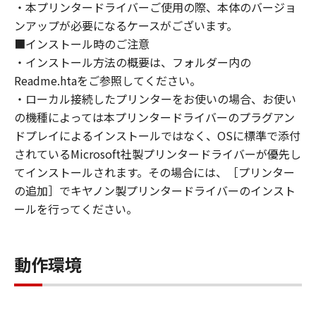
・本プリンタードライバーご使用の際、本体のバージョ
approvals.
ンアップが必要になるケースがございます。
6. SUPPORT AND UPDATE
■インストール時のご注意
NEITHER CANON, CANON'S SUBSIDIARIES OR
・インストール方法の概要は、フォルダー内の
AFFILIATES, THEIR DISTRIBUTORS, OR
DEALERS NOR CANON'S LICENSORS ARE
Readme.htaをご参照してください。
RESPONSIBLE FOR MAINTAINING OR
・ローカル接続したプリンターをお使いの場合、お使い
HELPING YOU TO USE THE SOFTWARE, OR
の機種によっては本プリンタードライバーのプラグアン
PROVIDING YOU WITH ANY UPDATES, FIXES
ドプレイによるインストールではなく、OSに標準で添付
OR SUPPORT FOR THE SOFTWARE
されているMicrosoft社製プリンタードライバーが優先し
HEREUNDER.
てインストールされます。その場合には、［プリンター
7. DISCLAIMER OF WARRANTIES AND
の追加］でキヤノン製プリンタードライバーのインスト
LIABILITY
ールを行ってください。
[NO WARRANTY] THE SOFTWARE IS
PROVIDED "AS IS" WITHOUT WARRANTY OF
ANY KIND, EITHER EXPRESSED OR IMPLIED,
動作環境
INCLUDING, BUT NOT LIMITED TO THE
IMPLIED WARRANTIES OF MERCHANTABILITY
AND FITNESS FOR A PARTICULAR PURPOSE.