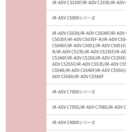
iR-ADV C3320F/iR-ADV C3330/iR-ADV C3
tribunal of competent jurisdiction, such
section shall be null and void with respect to
iR-ADV C5000シリーズ
the jurisdiction of that court or tribunal and
all the remaining provisions hereof shall
remain in full force and effect.
iR-ADV C5030/iR-ADV C5030F/iR-ADV C5
C5035F/iR-ADV C5035F-R/iR-ADV C5045/
11. ACKNOWLEDGEMENT
C5045F/iR-ADV C5051/iR-ADV C5051F/iR
BY CLICKING THE BUTTON INDICATING
R/iR-ADV C5235/iR-ADV C5235F/iR-ADV 
YOUR ACCEPTANCE AS STATED BELOW OR
C5240F/iR-ADV C5250/iR-ADV C5250F/iR
INSTALLING THE SOFTWARE, YOU
ADV C5255F/iR-ADV C5535/iR-ADV C5535
ACKNOWLEDGE THAT YOU HAVE READ THIS
C5540/iR-ADV C5540F/iR-ADV C5550/iR-
AGREEMENT, UNDERSTOOD IT, AND AGREE
ADV C5560/iR-ADV C5560F
TO BE BOUND BY ITS TERMS AND
CONDITIONS. YOU ALSO AGREE THAT THIS
iR-ADV C7000シリーズ
AGREEMENT IS THE COMPLETE AND
EXCLUSIVE STATEMENT OF AGREEMENT
iR-ADV C7055/iR-ADV C7065/iR-ADV C72
BETWEEN YOU AND CANON CONCERNING
THE SUBJECT MATTER HEREOF AND
iR-ADV C9000シリーズ
SUPERSEDES ALL PROPOSALS OR PRIOR