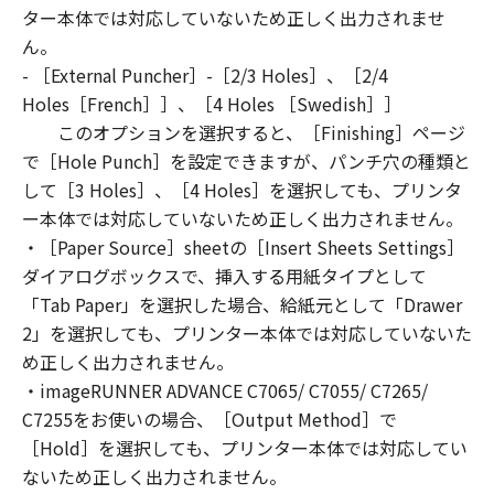
You shall not modify, remove or delete any
ター本体では対応していないため正しく出力されませ
copyright notice of Canon or its licensors
ん。
contained in the SOFTWARE, including any
- ［External Puncher］-［2/3 Holes］、［2/4
copy thereof.
Holes［French］］、［4 Holes ［Swedish］］
4. OWNERSHIP
このオプションを選択すると、［Finishing］ページ
Canon and its licensors retain in all respects
で［Hole Punch］を設定できますが、パンチ穴の種類と
the title, ownership and intellectual property
して［3 Holes］、［4 Holes］を選択しても、プリンタ
rights in and to the SOFTWARE. Except as
ー本体では対応していないため正しく出力されません。
expressly provided herein, no license or right,
・［Paper Source］sheetの［Insert Sheets Settings］
express or implied, is hereby conveyed or
granted by Canon to you for any intellectual
ダイアログボックスで、挿入する用紙タイプとして
property of Canon and its licensors.
「Tab Paper」を選択した場合、給紙元として「Drawer
5. EXPORT CONTROL
2」を選択しても、プリンター本体では対応していないた
You agree to comply with all export laws and
め正しく出力されません。
restrictions and regulations of the country
・imageRUNNER ADVANCE C7065/ C7055/ C7265/
involved, and not to export or re-export,
C7255をお使いの場合、［Output Method］で
directly or indirectly, the SOFTWARE in
［Hold］を選択しても、プリンター本体では対応してい
violation of any such laws, restrictions and
ないため正しく出力されません。
regulations, or without all necessary