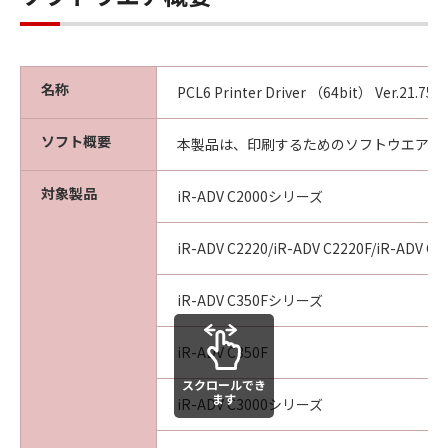
agency or entity of the government of the
United States. If you are a US Government
End User, the following shall apply: The
SOFTWARE is a "commercial item," as that
名称
PCL6 Printer Driver （64bit） Ver.21.75 f
term is defined at 48 C.F.R. 2.101 (October
1995), consisting of "commercial computer
ソフト概要
本製品は、印刷するためのソフトウエアで
software" and "commercial computer
software documentation," as such terms are
対象製品
iR-ADV C2000シリーズ
used in 48 C.F.R. 12.212 (September 1995).
Consistent with 48 C.F.R. 12.212 and 48 C.F.R.
227.7202-1 through 227.7202-4 (June 1995),
iR-ADV C2220/iR-ADV C2220F/iR-ADV C2
all U.S. Government End Users shall acquire
the SOFTWARE with only those rights set
iR-ADV C350Fシリーズ
forth herein. The manufacturer is Canon
Inc./30-2, Shimomaruko 3-chome, Ohta-ku,
iR-ADV C350F
Tokyo 146-8501, Japan.
スクロールでき
10. SEVERABILITY
ます
iR-ADV C3000シリーズ
In the event that any section hereof is
declared or found to be illegal by any court or