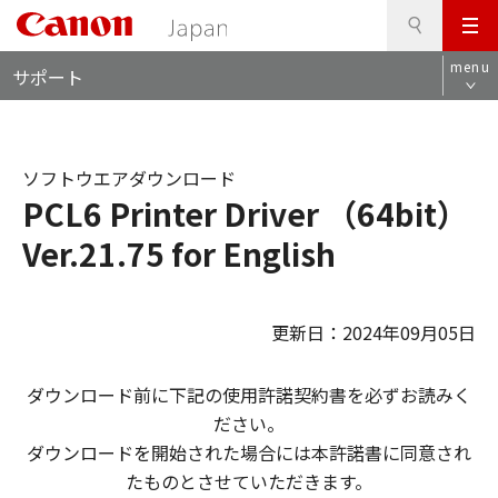
検
このページの本文へ
メ
索
ロ
ニ
menu
サポート
ー
ュ
カ
ー
ル
ナ
ソフトウエアダウンロード
ビ
PCL6 Printer Driver （64bit）
Ver.21.75 for English
更新日：2024年09月05日
ダウンロード前に下記の使用許諾契約書を必ずお読みく
ださい。
ダウンロードを開始された場合には本許諾書に同意され
たものとさせていただきます。