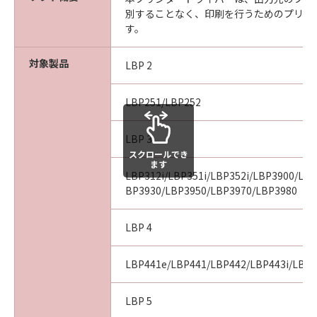
ARISING FROM OR RELATED TO ALL CLAIMS
別することなく、印刷を行うためのプリン
CONCERNING THE SOFTWARE OR ITS USE.
す。
8. TERM
This Agreement is effective upon your
対象製品
LBP 2
acceptance hereof by clicking the button
indicating your acceptance as stated below or
installing the SOFTWARE and remains in
LBP251/LBP252
effect until terminated. You may terminate
this Agreement by destroying the SOFTWARE
LBP 3
including any and all copies thereof.
スクロールでき
ます
This Agreement shall also terminate if you fail
LBP312i/LBP351i/LBP352i/LBP3900/LB
to comply with any terms hereof. Upon
BP3930/LBP3950/LBP3970/LBP3980
termination of this Agreement, in addition to
Canon enforcing its respective legal rights,
LBP 4
you must then promptly destroy the
SOFTWARE including any and all copies
LBP441e/LBP441/LBP442/LBP443i/LBP
thereof. Notwithstanding the foregoing,
Sections 4, and 7 through 11 shall survive any
LBP 5
termination of this Agreement.