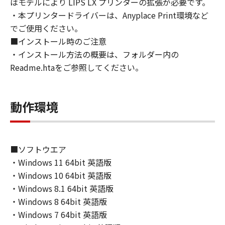
はモデルにより LIPS LX プリンターの拡張が必要です。
directly or indirectly, the SOFTWARE in
・本プリンタードライバーは、Anyplace Print環境など
violation of any such laws, restrictions and
でご使用ください。
regulations, or without all necessary
■インストール時のご注意
approvals.
・インストール方法の概要は、フォルダー内の
6. SUPPORT AND UPDATE
Readme.htaをご参照してください。
NEITHER CANON, CANON'S SUBSIDIARIES OR
AFFILIATES, THEIR DISTRIBUTORS, OR
DEALERS NOR CANON'S LICENSORS ARE
動作環境
RESPONSIBLE FOR MAINTAINING OR
HELPING YOU TO USE THE SOFTWARE, OR
PROVIDING YOU WITH ANY UPDATES, FIXES
OR SUPPORT FOR THE SOFTWARE
■ソフトウエア
HEREUNDER.
・Windows 11 64bit 英語版
7. DISCLAIMER OF WARRANTIES AND
・Windows 10 64bit 英語版
LIABILITY
・Windows 8.1 64bit 英語版
[NO WARRANTY] THE SOFTWARE IS
・Windows 8 64bit 英語版
PROVIDED "AS IS" WITHOUT WARRANTY OF
ANY KIND, EITHER EXPRESSED OR IMPLIED,
・Windows 7 64bit 英語版