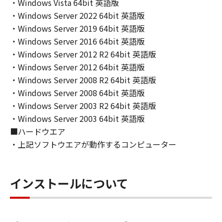
INCLUDING, BUT NOT LIMITED TO THE
・Windows Vista 64bit 英語版
IMPLIED WARRANTIES OF MERCHANTABILITY
・Windows Server 2022 64bit 英語版
AND FITNESS FOR A PARTICULAR PURPOSE.
・Windows Server 2019 64bit 英語版
THE ENTIRE RISK AS TO THE QUALITY AND
・Windows Server 2016 64bit 英語版
PERFORMANCE OF THE SOFTWARE IS WITH
・Windows Server 2012 R2 64bit 英語版
YOU. SHOULD THE SOFTWARE PROVE
・Windows Server 2012 64bit 英語版
DEFECTIVE, YOU ASSUME THE ENTIRE COST
・Windows Server 2008 R2 64bit 英語版
OF ALL NECESSARY SERVICING, REPAIR OR
・Windows Server 2008 64bit 英語版
CORRECTION. SOME STATES OR LEGAL
・Windows Server 2003 R2 64bit 英語版
JURISDICTIONS DO NOT ALLOW THE
・Windows Server 2003 64bit 英語版
EXCLUSION OF IMPLIED WARRANTIES, SO
■ハードウエア
THE ABOVE EXCLUSION MAY NOT APPLY TO
YOU.
・上記ソフトウエアが動作するコンピューター
THIS WARRANTY GIVES YOU SPECIFIC LEGAL
RIGHTS AND YOU MAY ALSO HAVE OTHER
RIGHTS WHICH VARY FROM STATE TO STATE
インストールについて
OR JURISDICTION TO JURISDICTION.
NEITHER CANON, CANON'S SUBSIDIARIES OR
AFFILIATES, THEIR DISTRIBUTORS, OR