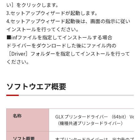
い］をクリックします。
CANON, CANON'S SUBSIDIARIES OR
3.セットアップウィザードが起動します。
AFFILIATES, THEIR DISTRIBUTORS, DEALERS
OR CANON'S LICENSORS HAVE BEEN ADVISED
4.セットアップウィザード起動後は、画面の指示に従い
OF THE POSSIBILITY OF SUCH DAMAGES.
インストールを行ってください。
SOME STATES OR LEGAL JURISDICTIONS DO
■infファイルを指定してインストールする場合
NOT ALLOW THE LIMITATION OR EXCLUSION
ドライバーをダウンロードした後にファイル内の
OF LIABILITY FOR INCIDENTAL OR
［Driver］フォルダーを指定してインストールを行って
CONSEQUENTIAL DAMAGES, OR PERSONAL
ください。
INJURY OR DEATH RESULTING FROM
NEGLIGENCE ON THE PART OF THE SELLER,
SO THE ABOVE LIMITATION OR EXCLUSION
ソフトウエア概要
MAY NOT APPLY TO YOU.
[RELEASE OF LIABILITY] TO THE FULL
EXTENT PERMITTED BY APPLICABLE LAW,
YOU HEREBY RELEASE CANON, CANON'S
名称
GLX プリンタードライバー （64bit） Ver.2.15
SUBSIDIARIES AND AFFILIATES, THEIR
（機種共通プリンタードライバー）
DISTRIBUTORS, DEALERS AND CANON'S
LICENSORS FROM ANY AND ALL LIABILITY
ソフト概要
本プリンタードライバーは、出力先のプリ