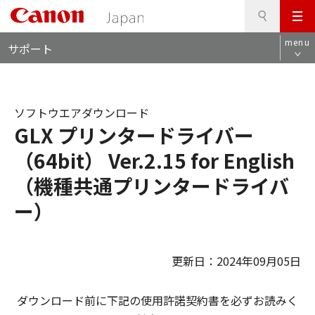
検
このページの本文へ
メ
索
ロ
ニ
menu
サポート
ー
ュ
カ
ー
ル
ナ
ソフトウエアダウンロード
ビ
GLX プリンタードライバー
（64bit） Ver.2.15 for English
（機種共通プリンタードライバ
ー）
更新日：2024年09月05日
ダウンロード前に下記の使用許諾契約書を必ずお読みく