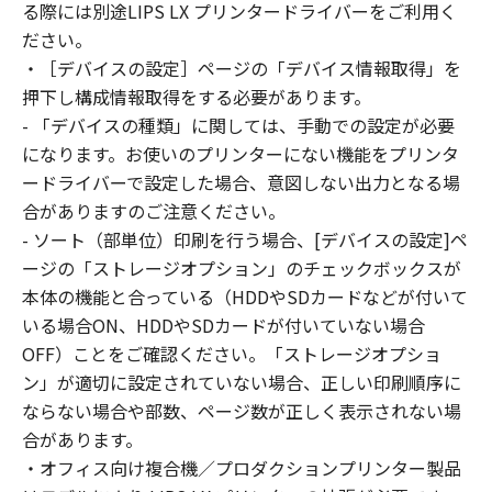
reverse engineer the SOFTWARE and you shall
る際には別途LIPS LX プリンタードライバーをご利用く
not have any third party to do so.
ださい。
3. COPYRIGHT NOTICE
・［デバイスの設定］ページの「デバイス情報取得」を
You shall not modify, remove or delete any
押下し構成情報取得をする必要があります。
copyright notice of Canon or its licensors
- 「デバイスの種類」に関しては、手動での設定が必要
contained in the SOFTWARE, including any
になります。お使いのプリンターにない機能をプリンタ
copy thereof.
ードライバーで設定した場合、意図しない出力となる場
4. OWNERSHIP
合がありますのご注意ください。
Canon and its licensors retain in all respects
- ソート（部単位）印刷を行う場合、[デバイスの設定]ペ
the title, ownership and intellectual property
ージの「ストレージオプション」のチェックボックスが
rights in and to the SOFTWARE. Except as
本体の機能と合っている（HDDやSDカードなどが付いて
expressly provided herein, no license or right,
いる場合ON、HDDやSDカードが付いていない場合
express or implied, is hereby conveyed or
granted by Canon to you for any intellectual
OFF）ことをご確認ください。「ストレージオプショ
property of Canon and its licensors.
ン」が適切に設定されていない場合、正しい印刷順序に
5. EXPORT CONTROL
ならない場合や部数、ページ数が正しく表示されない場
You agree to comply with all export laws and
合があります。
restrictions and regulations of the country
・オフィス向け複合機／プロダクションプリンター製品
involved, and not to export or re-export,