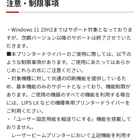
connected to the Products (the "Designated
注意・制限事項
Computer").
You may allow other users of other
computers connected to your Designated
・Windows 11 23H2まではサポート対象となっておりま
Computer to use the SOFTWARE, provided
すが、次期バージョン以降のサポートは終了させていた
that you must assure that all such users shall
abide by the terms of this Agreement and
だきます。
shall be subject to restrictions and
■本プリンタードライバーのご使用に際しては、以下の
obligations borne by you hereunder.
ような制限事項があります。ご使用にあたってはあらか
You may make one copy of the SOFTWARE
じめこれらの点にご注意ください。
solely for a back-up purpose.
・対象機種に対して共通の印刷機能を提供しているた
2. RESTRICTIONS
め、基本機能のみのサポートとなっており、機能制限が
You shall not use the SOFTWARE except as
あります。ご使用の機器のすべての機能を利用する場合
expressly granted or permitted herein, and
には、LIPS LX などの機種専用プリンタードライバーを
shall not assign, sublicense, sell, rent, lease,
ご利用ください。
loan, convey or transfer to any third party the
・「ユーザー設定用紙を縦送りにする」機能を搭載して
SOFTWARE. You shall not alter, translate or
おりません。
convert to another programming language,
レーザービームプリンターにおいて上記機能を利用す
modify, disassemble, decompile or otherwise