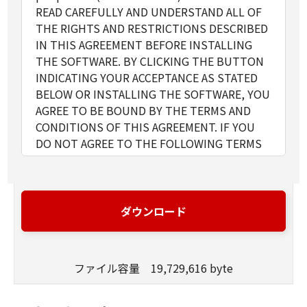
READ CAREFULLY AND UNDERSTAND ALL OF
THE RIGHTS AND RESTRICTIONS DESCRIBED
IN THIS AGREEMENT BEFORE INSTALLING
THE SOFTWARE. BY CLICKING THE BUTTON
INDICATING YOUR ACCEPTANCE AS STATED
BELOW OR INSTALLING THE SOFTWARE, YOU
AGREE TO BE BOUND BY THE TERMS AND
CONDITIONS OF THIS AGREEMENT. IF YOU
DO NOT AGREE TO THE FOLLOWING TERMS
AND CONDITIONS OF THIS AGREEMENT, DO
NOT USE THE SOFTWARE.
1. GRANT OF LICENSE
Canon grants you a personal, limited and non-
ダウンロード
exclusive license to use ("use" as used herein
shall include storing, loading, installing,
accessing, executing or displaying) the
ファイル容量 19,729,616 byte
SOFTWARE solely for the use with Products
only on computers directly or via network