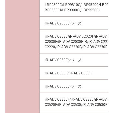
10. SEVERABILITY
LBP9500C/LBP9510C/LBP9520C/LBP960
In the event that any section hereof is
BP9660Ci/LBP9900Ci/LBP9950Ci
declared or found to be illegal by any court or
tribunal of competent jurisdiction, such
iR-ADV C2000シリーズ
section shall be null and void with respect to
the jurisdiction of that court or tribunal and
iR-ADV C2020/iR-ADV C2020F/iR-ADV C2
all the remaining provisions hereof shall
C2030F/iR-ADV C2030F-R/iR-ADV C2218F
remain in full force and effect.
C2220/iR-ADV C2220F/iR-ADV C2230F
11. ACKNOWLEDGEMENT
BY CLICKING THE BUTTON INDICATING
iR-ADV C350Fシリーズ
YOUR ACCEPTANCE AS STATED BELOW OR
INSTALLING THE SOFTWARE, YOU
iR-ADV C350F/iR-ADV C355F
ACKNOWLEDGE THAT YOU HAVE READ THIS
AGREEMENT, UNDERSTOOD IT, AND AGREE
iR-ADV C3000シリーズ
TO BE BOUND BY ITS TERMS AND
CONDITIONS. YOU ALSO AGREE THAT THIS
iR-ADV C3320F/iR-ADV C3330/iR-ADV C3
AGREEMENT IS THE COMPLETE AND
C3520F/iR-ADV C3530/iR-ADV C3530F
EXCLUSIVE STATEMENT OF AGREEMENT