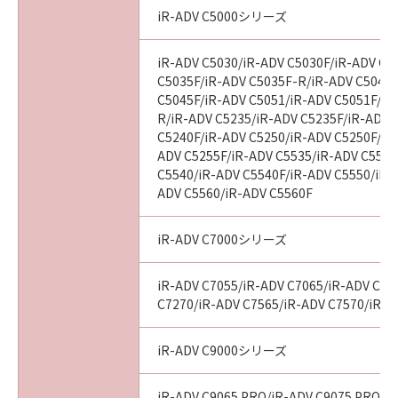
BETWEEN YOU AND CANON CONCERNING
iR-ADV C5000シリーズ
THE SUBJECT MATTER HEREOF AND
SUPERSEDES ALL PROPOSALS OR PRIOR
iR-ADV C5030/iR-ADV C5030F/iR-ADV C5
AGREEMENTS, VERBAL OR WRITTEN, AND
C5035F/iR-ADV C5035F-R/iR-ADV C5045/
ANY OTHER COMMUNICATIONS BETWEEN
C5045F/iR-ADV C5051/iR-ADV C5051F/iR
YOU AND CANON RELATING TO THE
R/iR-ADV C5235/iR-ADV C5235F/iR-ADV 
SUBJECT MATTER HEREOF. NO AMENDMENT
C5240F/iR-ADV C5250/iR-ADV C5250F/iR
TO THIS AGREEMENT SHALL BE EFFECTIVE
ADV C5255F/iR-ADV C5535/iR-ADV C5535
UNLESS SIGNED BY A DULY AUTHORISED
C5540/iR-ADV C5540F/iR-ADV C5550/iR-
REPRESENTATIVE OF CANON.
ADV C5560/iR-ADV C5560F
Should you have any questions concerning
this Agreement, or if you desire to contact
iR-ADV C7000シリーズ
Canon for any reason, please write to Canon's
sales subsidiary or distributor/dealer, serving
iR-ADV C7055/iR-ADV C7065/iR-ADV C72
the country where you obtained the
C7270/iR-ADV C7565/iR-ADV C7570/iR-A
Products.
iR-ADV C9000シリーズ
No.026799
iR-ADV C9065 PRO/iR-ADV C9075 PRO/i