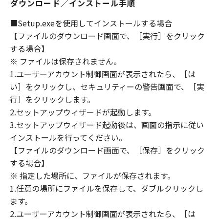
ダウンロード／インストール手順
DEALERS NOR CANON'S LICENSORS
WARRANT THAT THE FUNCTIONS
■Setup.exeを使用してインストールする場合
CONTAINED IN THE SOFTWARE WILL MEET
【ファイルのダウンロード画面で、［実行］をクリック
YOUR REQUIREMENTS OR THAT THE
する場合】
OPERATION OF THE SOFTWARE WILL BE
※ ファイルは保存されません。
UNINTERRUPTED OR ERROR FREE.
1.ユーザーアカウント制御画面が表示されたら、［は
[NO LIABILITY FOR DAMAGES] IN NO EVENT
い］をクリックし、セキュリティーの警告画面で、［実
SHALL EITHER CANON, CANON'S
SUBSIDIARIES OR AFFILIATES, THEIR
行］をクリックします。
DISTRIBUTORS DEALERS OR CANON'S
2.セットアップウィザードが起動します。
LICENSORS BE LIABLE FOR ANY DAMAGES
3.セットアップウィザード起動後は、画面の指示に従い
WHATSOEVER (INCLUDING WITHOUT
インストールを行ってください。
LIMITATION, LOSS OF BUSINESS PROFITS,
【ファイルのダウンロード画面で、［保存］をクリック
LOSS OF BUSINESS INFORMATION, LOSS OF
する場合】
BUSINESS INTERRUPTION OR OTHER
※ 指定した場所に、ファイルが保存されます。
COMPENSATORY, INCIDENTAL OR
1.任意の場所にファイルを保存して、ダブルクリックし
CONSEQUENTIAL DAMAGES) ARISING OUT OF
ます。
THE SOFTWARE, USE THEREOF OR INABILITY
2.ユーザーアカウント制御画面が表示されたら、［は
TO USE THE SOFTWARE EVEN IF EITHER