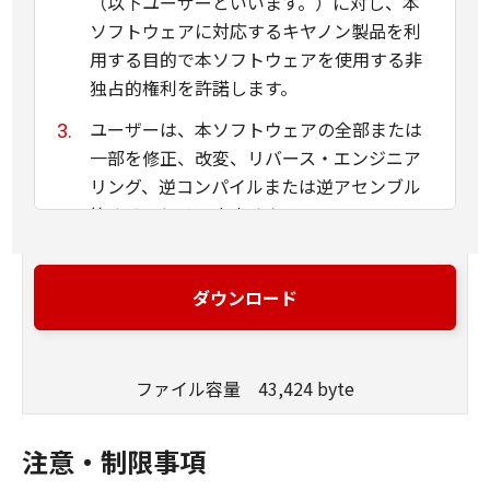
（以下ユーザーといいます。）に対し、本
ソフトウェアに対応するキヤノン製品を利
用する目的で本ソフトウェアを使用する非
独占的権利を許諾します。
ユーザーは、本ソフトウェアの全部または
一部を修正、改変、リバース・エンジニア
リング、逆コンパイルまたは逆アセンブル
等することはできません。
キヤノン、キヤノンマーケティングジャパ
ン株式会社およびキヤノンのライセンサー
ダウンロード
は、本ソフトウェアがユーザーの特定の目
的のために適当であること、もしくは有用
であること、または本ソフトウェアに瑕疵
ファイル容量 43,424 byte
がないこと、その他本ソフトウェアに関し
ていかなる保証もいたしません。
注意・制限事項
キヤノン、キヤノンマーケティングジャパ