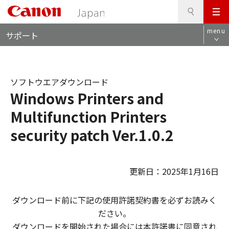
検
このページの本文へ
メ
索
ロ
ニ
menu
サポート
ー
ュ
カ
ー
ル
ナ
ソフトウエアダウンロード
ビ
Windows Printers and
Multifunction Printers
security patch Ver.1.0.2
更新日：2025年1月16日
ダウンロード前に下記の使用許諾契約書を必ずお読みく
ださい。
ダウンロードを開始された場合には本許諾書に同意され